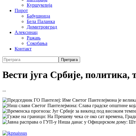
Куршумлија
Пирот
Бабушница
Бела Паланка
Димитровград
Алексинац
Ражањ
Сокобања
Контакт
Вести југа Србије, политика, 
...