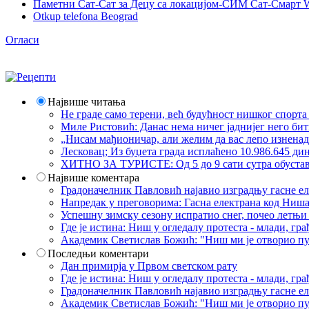
Паметни Сат-Сат за Децу са локацијом-СИМ Сат-Смарт 
Otkup telefona Beograd
Огласи
Највише читања
Не граде само терени, већ будућност нишког спорт
Миле Ристовић: Данас нема ничег јаднијег него би
„Нисам мађионичар, али желим да вас лепо изнена
Лесковац; Из буџета града исплаћено 10.986.645 ди
ХИТНО ЗА ТУРИСТЕ: Од 5 до 9 сати сутра обустава 
Највише коментара
Градоначелник Павловић најавио изградњу гасне еле
Напредак у преговорима: Гасна електрана код Ниша
Успешну зимску сезону испратио снег, почео летњи 
Где је истина: Ниш у огледалу протеста - млади, 
Академик Светислав Божић: "Ниш ми је отворио пут
Последњи коментари
Дан примирја у Првом светском рату
Где је истина: Ниш у огледалу протеста - млади, 
Градоначелник Павловић најавио изградњу гасне еле
Академик Светислав Божић: "Ниш ми је отворио пут