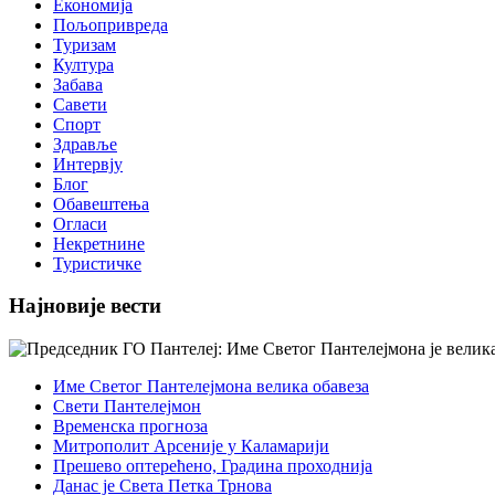
Економија
Пољопривреда
Туризам
Култура
Забава
Савети
Спорт
Здравље
Интервју
Блог
Обавештења
Огласи
Некретнине
Туристичке
Најновије вести
Име Светог Пантелејмона велика обавеза
Свети Пантелејмон
Временска прогноза
Митрополит Арсеније у Каламарији
Прешево оптерећено, Градина проходнија
Данас је Света Петка Трнова