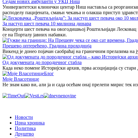
Седам нових амбуланти у УКЦ Ниш
Универзитетски клинички центар Ниш наставља са реорганизаци
расподелу пацијената, смањи чекања и олакша приступ здравст
За наступ шест певача 10 милиона динара
Концерти шест певача на овогодишњој Роштиљијади Лесковац кош
се на Порталу јавних набавки.
Прешево оптерећено, Градина проходнија
Викенд је донео појачан саобраћај на граничним прелазима на 
Од докумената до породичног стабла
Када неко помене Историјски архив, прва асоцијација су стари
Блог
Моје Власотинце
Не знам како ви, али ја и сада осећам онај прелепи мирис тек 
Новости
Црна хроника
Политика
Друштво