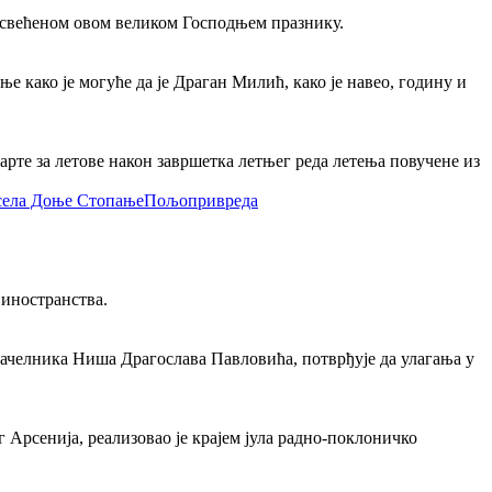
освећеном овом великом Господњем празнику.
како је могуће да је Драган Милић, како је навео, годину и
арте за летове након завршетка летњег реда летења повучене из
Пољопривреда
 иностранства.
ачелника Ниша Драгослава Павловића, потврђује да улагања у
рсенија, реализовао је крајем јула радно-поклоничко