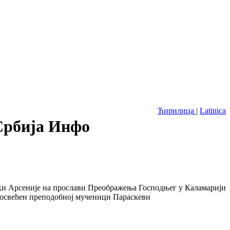
Ћирилица
|
Latinica
 Србија Инфо