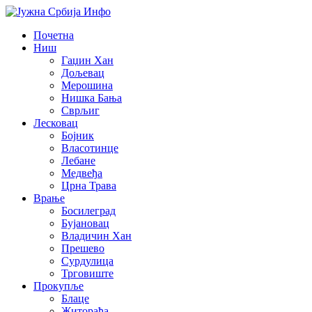
Почетна
Ниш
Гаџин Хан
Дољевац
Мерошина
Нишка Бања
Сврљиг
Лесковац
Бојник
Власотинце
Лебане
Медвеђа
Црна Трава
Врање
Босилеград
Бујановац
Владичин Хан
Прешево
Сурдулица
Трговиште
Прокупље
Блаце
Житорађа