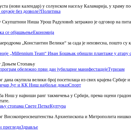
уста (нови календар) у солунском насељу Каламарија, у храму п
Политика
 Скупштини Ниша Урош Радуловић затражио је одговор на питање 
Економија
аеродрома „Константин Велики“ за сада је неизвесна, пошто су к
у Доњем Стопању
Туризам
ог дана окупила велики број посетилаца из свих крајева Србије и
Спорт
а Ниш у највиши ранг такмичења у Србији, према оцени градон
тате.
Култура
ог Високопреосвештенства Архиепископа и Митрополита нишког А
Здравље