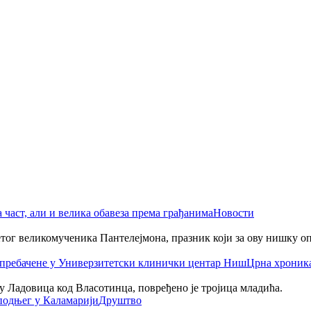
Новости
етог великомученика Пантелејмона, празник који за ову нишку о
Црна хроник
селу Ладовица код Власотинца, повређено је тројица младића.
Друштво