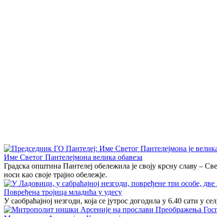
Име Светог Пантелејмона велика обавеза
Градска општина Пантелеј обележила је своју крсну славу – Св
носи као своје трајно обележје.
Повређена тројица младића у удесу
У саобраћајној незгоди, која се јутрос догодила у 6.40 сати у 