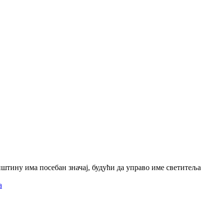
пштину има посебан значај, будући да управо име светитеља
а