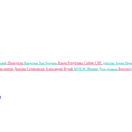
Прокупље
Влада Републике Србије
СНС
новић
Владичин Хан
Градина
убиство
Зоран Пер
Врање
ни центар
Драгана Сотировски
Александар Вучић
Београд
МУП РС
Дом здравља
a