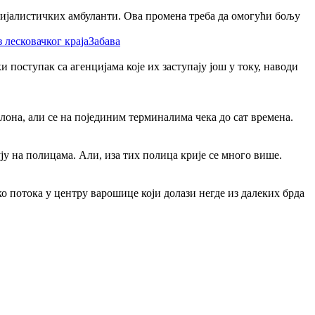
цијалистичких амбуланти. Ова промена треба да омогући бољу
Забава
поступак са агенцијама које их заступају још у току, наводи
лона, али се на појединим терминалима чека до сат времена.
ју на полицама. Али, иза тих полица крије се много више.
ко потока у центру варошице који долази негде из далеких брда