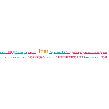
Ниш
СПЦ
рецепт
Медијана градска општина
Дарко
ишић
ДС
кошарка
Раднички ФК
Коронавирус
Клинички центар Ниш
Пирот
Скупштина града Ниша
студенти
фотографије