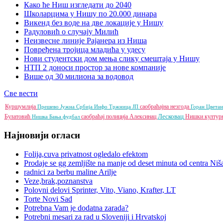
Како ће Ниш изгледати до 2040
Школарцима у Нишу по 20.000 динара
Викенд без воде на две локације у Нишу
Радуловић о случају Милић
Неизвесне линије Рајанера из Ниша
Повређена тројица младића у удесу
Нови студентски дом мења слику смештаја у Нишу
НТП 2 доноси простор за нове компаније
Више од 30 милиона за водовод
Све вести
Куршумлија
саобраћајна незгода
Прешево
Јужна Србија Инфо
Тржница ЈП
Горан Цвета
Лесковац
Булатовић
саобраћај
полиција
Алексинац
Нишки култур
Нишка Бања
фудбал
Најновији огласи
Folija,cuva privatnost ogledalo efektom
Prodaje se gg zemljište na manje od deset minuta od centra Niš
radnici za berbu maline Arilje
Veze,brak,poznanstva
Polovni delovi Sprinter, Vito, Viano, Krafter, LT
Torte Novi Sad
Potrebna Vam je dodatna zarada?
Potrebni mesari za rad u Sloveniji i Hrvatskoj