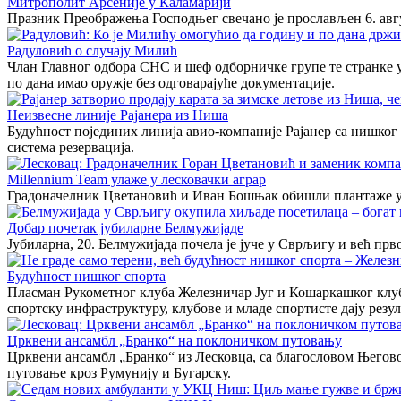
Митрополит Арсеније у Каламарији
Празник Преображења Господњег свечано је прослављен 6. авг
Радуловић о случају Милић
Члан Главног одбора СНС и шеф одборничке групе те странке у
по дана имао оружје без одговарајуће документације.
Неизвесне линије Рајанера из Ниша
Будућност појединих линија авио-компаније Рајанер са нишког 
система резервација.
Millennium Team улаже у лесковачки аграр
Градоначелник Цветановић и Иван Бошњак обишли плантаже 
Добар почетак јубиларне Белмужијаде
Јубиларна, 20. Белмужијада почела је јуче у Сврљигу и већ прв
Будућност нишког спорта
Пласман Рукометног клуба Железничар Југ и Кошаркашког клуб
спортску инфраструктуру, клубове и младе спортисте дају резул
Црквени ансамбл „Бранко“ на поклоничком путовању
Црквени ансамбл „Бранко“ из Лесковца, са благословом Његов
путовање кроз Румунију и Бугарску.