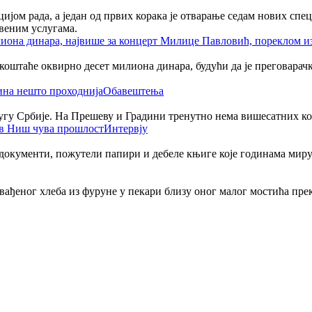
јом рада, а један од првих корака је отварање седам нових спе
веним услугама.
таће оквирно десет милиона динара, будући да је преговарачки 
Обавештења
југу Србије. На Прешеву и Градини тренутно нема вишесатних ко
Интервју
 документи, пожутели папири и дебеле књиге које годинама миру
извађеног хлеба из фуруне у пекари близу оног малог мостића пре