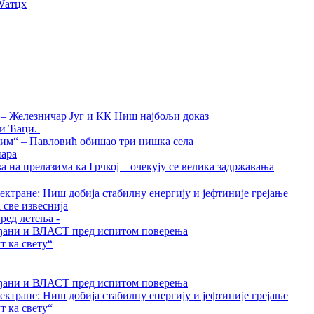
Wатцх
а – Железничар Југ и КК Ниш најбољи доказ
ти Ћаци.
дим“ – Павловић обишао три нишка села
нара
на прелазима ка Грчкој – очекују се велика задржавања
ктране: Ниш добија стабилну енергију и јефтиније грејање
 све извеснија
ред летења -
грађани и ВЛАСТ пред испитом поверења
 ка свету“
грађани и ВЛАСТ пред испитом поверења
ктране: Ниш добија стабилну енергију и јефтиније грејање
 ка свету“