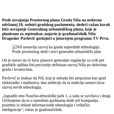
Posle usvajanja Prostornog plana Grada Niša na nedavno
održanoj 18. sednici gradskog parlamenta, sledeći važan korak
biće usvajanje Generalnog urbanističkog plana, koje je
planirano za septembar, najavio je gradonačelnik Niša
Dragoslav Pavlović gostujući u jutarnjem programu TV Prva.
On je naveo da će kroz planove generalne regulacije za svih pet
gradskih opština biti preciznije definisan razvoj Niša po delovima
grada i kvartovima.
Pavlović je istakao da Niš, koji je nekada bio prepoznat kao grad
elektronike i mašinstva, ima ambiciju da tu tradiciju nastavi kroz
razvoj novih tehnologija.
„Izgradili smo Naučno-tehnološki park 1, a sada se završava i drugi.
Očekujemo da tu u narednim godinama dođe još kompanija,
posebno iz oblasti informacionih tehnologija i veštačke
inteligencije“, rekao je gradonačelnik.