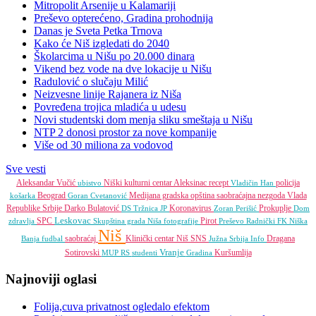
Mitropolit Arsenije u Kalamariji
Preševo opterećeno, Gradina prohodnija
Danas je Sveta Petka Trnova
Kako će Niš izgledati do 2040
Školarcima u Nišu po 20.000 dinara
Vikend bez vode na dve lokacije u Nišu
Radulović o slučaju Milić
Neizvesne linije Rajanera iz Niša
Povređena trojica mladića u udesu
Novi studentski dom menja sliku smeštaja u Nišu
NTP 2 donosi prostor za nove kompanije
Više od 30 miliona za vodovod
Sve vesti
Aleksandar Vučić
Niški kulturni centar
Aleksinac
recept
policija
ubistvo
Vladičin Han
Beograd
Medijana gradska opština
saobraćajna nezgoda
Vlada
košarka
Goran Cvetanović
Republike Srbije
Darko Bulatović
Koronavirus
Prokuplje
DS
Tržnica JP
Zoran Perišić
Dom
Leskovac
SPC
Pirot
zdravlja
Skupština grada Niša
fotografije
Preševo
Radnički FK
Niška
Niš
saobraćaj
Klinički centar Niš
SNS
Dragana
Banja
fudbal
Južna Srbija Info
Vranje
Sotirovski
Kuršumlija
MUP RS
studenti
Gradina
Najnoviji oglasi
Folija,cuva privatnost ogledalo efektom