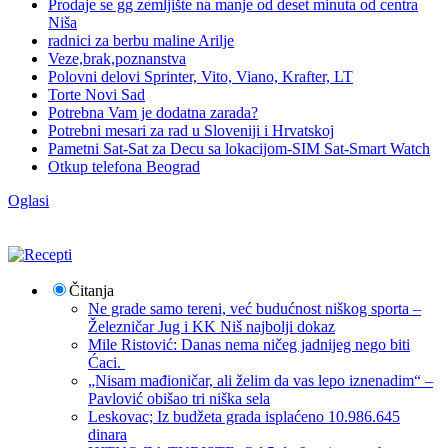
Prodaje se gg zemljište na manje od deset minuta od centra
Niša
radnici za berbu maline Arilje
Veze,brak,poznanstva
Polovni delovi Sprinter, Vito, Viano, Krafter, LT
Torte Novi Sad
Potrebna Vam je dodatna zarada?
Potrebni mesari za rad u Sloveniji i Hrvatskoj
Pametni Sat-Sat za Decu sa lokacijom-SIM Sat-Smart Watch
Otkup telefona Beograd
Oglasi
Čitanja
Ne grade samo tereni, već budućnost niškog sporta –
Železničar Jug i KK Niš najbolji dokaz
Mile Ristović: Danas nema ničeg jadnijeg nego biti
Ćaci.
„Nisam mađioničar, ali želim da vas lepo iznenadim“ –
Pavlović obišao tri niška sela
Leskovac; Iz budžeta grada isplaćeno 10.986.645
dinara