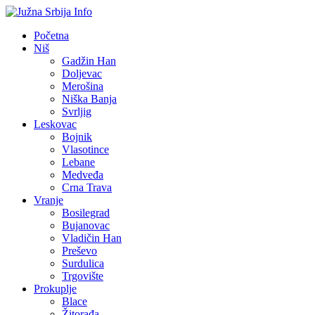
Početna
Niš
Gadžin Han
Doljevac
Merošina
Niška Banja
Svrljig
Leskovac
Bojnik
Vlasotince
Lebane
Medveđa
Crna Trava
Vranje
Bosilegrad
Bujanovac
Vladičin Han
Preševo
Surdulica
Trgovište
Prokuplje
Blace
Žitorađa