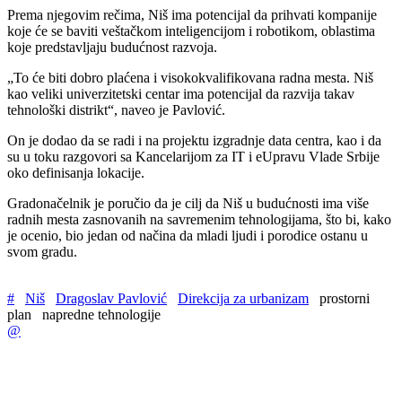
Prema njegovim rečima, Niš ima potencijal da prihvati kompanije
koje će se baviti veštačkom inteligencijom i robotikom, oblastima
koje predstavljaju budućnost razvoja.
„To će biti dobro plaćena i visokokvalifikovana radna mesta. Niš
kao veliki univerzitetski centar ima potencijal da razvija takav
tehnološki distrikt“, naveo je Pavlović.
On je dodao da se radi i na projektu izgradnje data centra, kao i da
su u toku razgovori sa Kancelarijom za IT i eUpravu Vlade Srbije
oko definisanja lokacije.
Gradonačelnik je poručio da je cilj da Niš u budućnosti ima više
radnih mesta zasnovanih na savremenim tehnologijama, što bi, kako
je ocenio, bio jedan od načina da mladi ljudi i porodice ostanu u
svom gradu.
#
Niš
Dragoslav Pavlović
Direkcija za urbanizam
prostorni
plan
napredne tehnologije
@