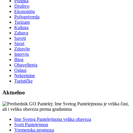
Politika
Društvo
Ekonomija
Poljoprivreda
Turizam
Kultura
Zabava
Saveti
Sport
Zdravlje
Intervju
Blog
Obaveštenja
Oglasi
Nekretnine
Turističke
Aktuelno
Ime Svetog Pantelejmona velika obaveza
Sveti Pantelejmon
Vremenska prognoza