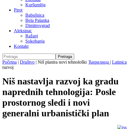
Kuršumlija
Pirot
Babušnica
Bela Palanka
Dimitrovgrad
Aleksinac
Ražanj
Sokobanja
Kontakt
Početna
|
Društvo
|
Niš planira novi tehnološki
Ћирилица
|
Latinica
razvoj
Niš nastavlja razvoj ka gradu
naprednih tehnologija: Posle
prostornog sledi i novi
generalni urbanistički plan