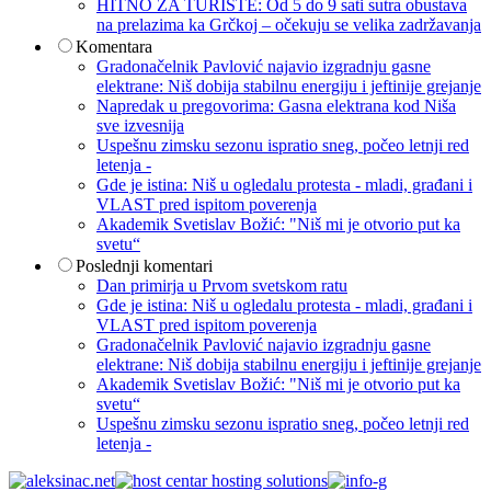
HITNO ZA TURISTE: Od 5 do 9 sati sutra obustava
na prelazima ka Grčkoj – očekuju se velika zadržavanja
Komentara
Gradonačelnik Pavlović najavio izgradnju gasne
elektrane: Niš dobija stabilnu energiju i jeftinije grejanje
Napredak u pregovorima: Gasna elektrana kod Niša
sve izvesnija
Uspešnu zimsku sezonu ispratio sneg, počeo letnji red
letenja -
Gde je istina: Niš u ogledalu protesta - mladi, građani i
VLAST pred ispitom poverenja
Akademik Svetislav Božić: "Niš mi je otvorio put ka
svetu“
Poslednji komentari
Dan primirja u Prvom svetskom ratu
Gde je istina: Niš u ogledalu protesta - mladi, građani i
VLAST pred ispitom poverenja
Gradonačelnik Pavlović najavio izgradnju gasne
elektrane: Niš dobija stabilnu energiju i jeftinije grejanje
Akademik Svetislav Božić: "Niš mi je otvorio put ka
svetu“
Uspešnu zimsku sezonu ispratio sneg, počeo letnji red
letenja -