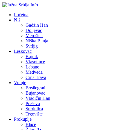
Početna
Niš
Gadžin Han
Doljevac
Merošina
Niška Banja
Svrljig
Leskovac
Bojnik
Vlasotince
Lebane
Medveđa
Crna Trava
Vranje
Bosilegrad
Bujanovac
Vladičin Han
Preševo
Surdulica
Trgovište
Prokuplje
Blace
Žitorađa