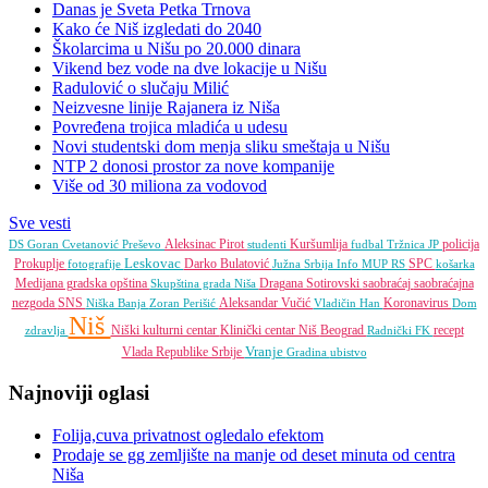
Danas je Sveta Petka Trnova
Kako će Niš izgledati do 2040
Školarcima u Nišu po 20.000 dinara
Vikend bez vode na dve lokacije u Nišu
Radulović o slučaju Milić
Neizvesne linije Rajanera iz Niša
Povređena trojica mladića u udesu
Novi studentski dom menja sliku smeštaja u Nišu
NTP 2 donosi prostor za nove kompanije
Više od 30 miliona za vodovod
Sve vesti
Aleksinac
Pirot
Kuršumlija
policija
DS
Goran Cvetanović
Preševo
studenti
fudbal
Tržnica JP
Leskovac
Prokuplje
Darko Bulatović
SPC
fotografije
Južna Srbija Info
MUP RS
košarka
Medijana gradska opština
Dragana Sotirovski
saobraćaj
saobraćajna
Skupština grada Niša
nezgoda
SNS
Aleksandar Vučić
Koronavirus
Niška Banja
Zoran Perišić
Vladičin Han
Dom
Niš
Niški kulturni centar
Klinički centar Niš
Beograd
recept
zdravlja
Radnički FK
Vranje
Vlada Republike Srbije
Gradina
ubistvo
Najnoviji oglasi
Folija,cuva privatnost ogledalo efektom
Prodaje se gg zemljište na manje od deset minuta od centra
Niša