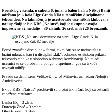
Proteklog vikenda, u subotu 6. juna, u balon hali u Niškoj Banji
održano je 1. kolo Lige Grada Niša u tehničkim disciplinama
tekvondoa. Na takmičenju je učestvovalo više niških klubova, a
najuspešniji je bio KBS „Naisus“, koji je ukupno osvojio
impresivne 82 medalje – 30 zlatnih, 26 srebrnih i 26 bronzanih.
Pored zvanične discipline – formi, takmičari su se nadmetali i u
brzini udaraca, kao i u disciplini „kik“, odnosno estetskom prikazu
tekvondo tehnika u slobodno izabranoj kombinaciji. Najmlađi
učesnici su se oprobali i u poligonu spretnosti, gde su takođe
osvajali odličja.
Pravdu su delili Lena Veljković i Uroš Mitrović, uz nadzor Nebojše
Anđelkovića.
Ekipu KBS „Naisus“ predstavili su brojni takmičari, koji su ostvarili
zapažene rezultate:
Lenka Ilić – 3 zlata,
Doroteja Živić – 3 srebra,
Oleg Hoptsi – 3 zlata,