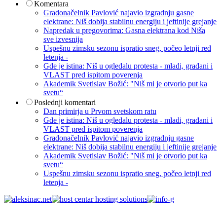
Komentara
Gradonačelnik Pavlović najavio izgradnju gasne
elektrane: Niš dobija stabilnu energiju i jeftinije grejanje
Napredak u pregovorima: Gasna elektrana kod Niša
sve izvesnija
Uspešnu zimsku sezonu ispratio sneg, počeo letnji red
letenja -
Gde je istina: Niš u ogledalu protesta - mladi, građani i
VLAST pred ispitom poverenja
Akademik Svetislav Božić: "Niš mi je otvorio put ka
svetu“
Poslednji komentari
Dan primirja u Prvom svetskom ratu
Gde je istina: Niš u ogledalu protesta - mladi, građani i
VLAST pred ispitom poverenja
Gradonačelnik Pavlović najavio izgradnju gasne
elektrane: Niš dobija stabilnu energiju i jeftinije grejanje
Akademik Svetislav Božić: "Niš mi je otvorio put ka
svetu“
Uspešnu zimsku sezonu ispratio sneg, počeo letnji red
letenja -