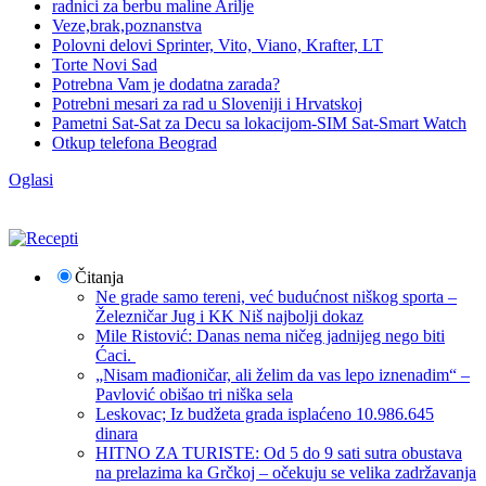
radnici za berbu maline Arilje
Veze,brak,poznanstva
Polovni delovi Sprinter, Vito, Viano, Krafter, LT
Torte Novi Sad
Potrebna Vam je dodatna zarada?
Potrebni mesari za rad u Sloveniji i Hrvatskoj
Pametni Sat-Sat za Decu sa lokacijom-SIM Sat-Smart Watch
Otkup telefona Beograd
Oglasi
Čitanja
Ne grade samo tereni, već budućnost niškog sporta –
Železničar Jug i KK Niš najbolji dokaz
Mile Ristović: Danas nema ničeg jadnijeg nego biti
Ćaci.
„Nisam mađioničar, ali želim da vas lepo iznenadim“ –
Pavlović obišao tri niška sela
Leskovac; Iz budžeta grada isplaćeno 10.986.645
dinara
HITNO ZA TURISTE: Od 5 do 9 sati sutra obustava
na prelazima ka Grčkoj – očekuju se velika zadržavanja