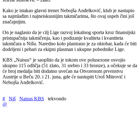
Kako je istakao glavni trener Nebojša Anđelković, klub je nastupio
sa najmlađim i najneiskusnijim takmičarima, što ovaj uspeh čini još
značajnijim.
On je naglasio da je cilj Lige razvoj lokalnog sporta kroz finansijski
pristupačnija takmičenja, kao i podizanje kvaliteta i kvantiteta
takmičara u Nišu. Naredno kolo planirano je za oktobar, kada će biti
dodeljeni i pehari za ekipni plasman i ukupne pobednike Lige.
KBS „Naisus“ je saopštio da je tokom ove polusezone osvojio
ukupno 115 odličja (51 zlato, 31 srebro i 33 bronze), a očekuje se da
će broj medalja biti dodatno uvećan na Otvorenom prvenstvu
Austrije u Beču 20. i 21. juna, gde će nastupiti Uroš Mitrović i
Nebojša Anđelković.
#
Niš
Naisus KBS
tekvondo
@