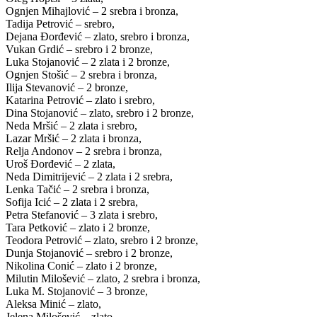
Ognjen Mihajlović – 2 srebra i bronza,
Tadija Petrović – srebro,
Dejana Đorđević – zlato, srebro i bronza,
Vukan Grdić – srebro i 2 bronze,
Luka Stojanović – 2 zlata i 2 bronze,
Ognjen Stošić – 2 srebra i bronza,
Ilija Stevanović – 2 bronze,
Katarina Petrović – zlato i srebro,
Dina Stojanović – zlato, srebro i 2 bronze,
Neda Mršić – 2 zlata i srebro,
Lazar Mršić – 2 zlata i bronza,
Relja Andonov – 2 srebra i bronza,
Uroš Đorđević – 2 zlata,
Neda Dimitrijević – 2 zlata i 2 srebra,
Lenka Tačić – 2 srebra i bronza,
Sofija Icić – 2 zlata i 2 srebra,
Petra Stefanović – 3 zlata i srebro,
Tara Petković – zlato i 2 bronze,
Teodora Petrović – zlato, srebro i 2 bronze,
Dunja Stojanović – srebro i 2 bronze,
Nikolina Conić – zlato i 2 bronze,
Milutin Milošević – zlato, 2 srebra i bronza,
Luka M. Stojanović – 3 bronze,
Aleksa Minić – zlato,
Jelena Milošević – zlato.