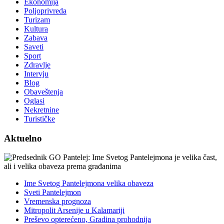
Ekonomija
Poljoprivreda
Turizam
Kultura
Zabava
Saveti
Sport
Zdravlje
Intervju
Blog
Obaveštenja
Oglasi
Nekretnine
Turističke
Aktuelno
Ime Svetog Pantelejmona velika obaveza
Sveti Pantelejmon
Vremenska prognoza
Mitropolit Arsenije u Kalamariji
Preševo opterećeno, Gradina prohodnija