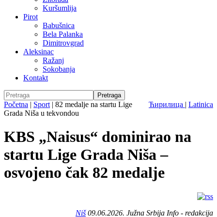
Kuršumlija
Pirot
Babušnica
Bela Palanka
Dimitrovgrad
Aleksinac
Ražanj
Sokobanja
Kontakt
Početna
|
Sport
|
82 medalje na startu Lige
Ћирилица
|
Latinica
Grada Niša u tekvondou
KBS „Naisus“ dominirao na
startu Lige Grada Niša –
osvojeno čak 82 medalje
Niš
09.06.2026. Južna Srbija Info - redakcija