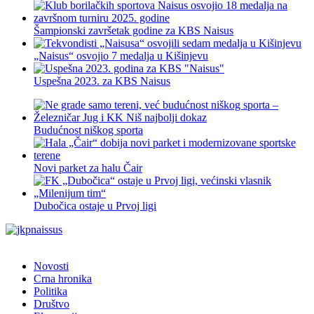
Šampionski završetak godine za KBS Naisus
„Naisus“ osvojio 7 medalja u Kišinjevu
Uspešna 2023. za KBS Naisus
Budućnost niškog sporta
Novi parket za halu Čair
Dubočica ostaje u Prvoj ligi
Novosti
Crna hronika
Politika
Društvo