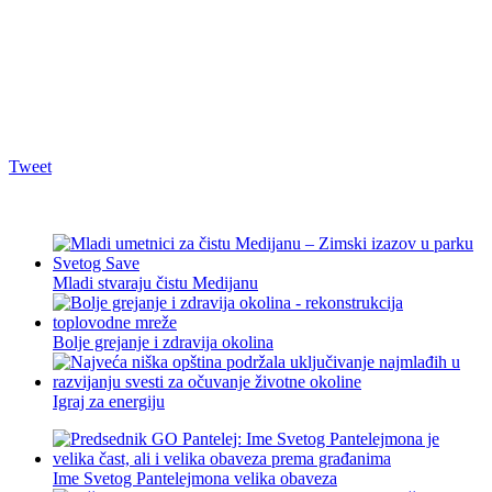
Tweet
Mladi stvaraju čistu Medijanu
Bolje grejanje i zdravija okolina
Igraj za energiju
Ime Svetog Pantelejmona velika obaveza