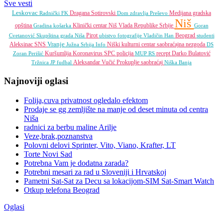
Sve vesti
Leskovac
Dragana Sotirovski
Medijana gradska
Radnički FK
Dom zdravlja
Preševo
Niš
opština
Klinički centar Niš
Vlada Republike Srbije
Gradina
košarka
Goran
Pirot
Beograd
Cvetanović
Skupština grada Niša
ubistvo
fotografije
Vladičin Han
studenti
Vranje
Aleksinac
SNS
Niški kulturni centar
saobraćajna nezgoda
Južna Srbija Info
DS
Kuršumlija
Koronavirus
SPC
policija
recept
Darko Bulatović
Zoran Perišić
MUP RS
Aleksandar Vučić
Prokuplje
saobraćaj
Tržnica JP
fudbal
Niška Banja
Najnoviji oglasi
Folija,cuva privatnost ogledalo efektom
Prodaje se gg zemljište na manje od deset minuta od centra
Niša
radnici za berbu maline Arilje
Veze,brak,poznanstva
Polovni delovi Sprinter, Vito, Viano, Krafter, LT
Torte Novi Sad
Potrebna Vam je dodatna zarada?
Potrebni mesari za rad u Sloveniji i Hrvatskoj
Pametni Sat-Sat za Decu sa lokacijom-SIM Sat-Smart Watch
Otkup telefona Beograd
Oglasi