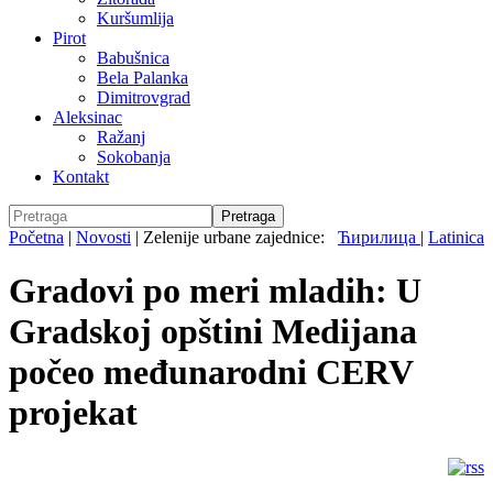
Kuršumlija
Pirot
Babušnica
Bela Palanka
Dimitrovgrad
Aleksinac
Ražanj
Sokobanja
Kontakt
Početna
|
Novosti
|
Zelenije urbane zajednice:
Ћирилица
|
Latinica
Gradovi po meri mladih: U
Gradskoj opštini Medijana
počeo međunarodni CERV
projekat