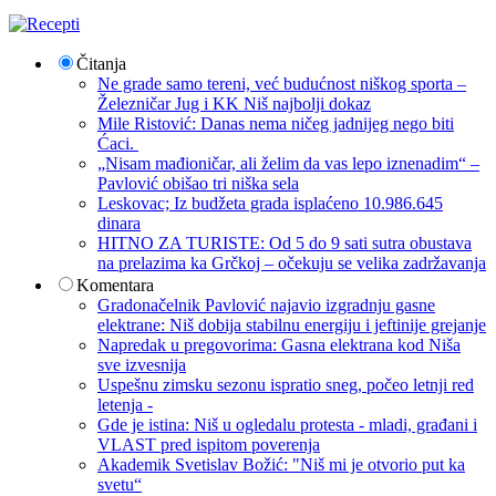
Čitanja
Ne grade samo tereni, već budućnost niškog sporta –
Železničar Jug i KK Niš najbolji dokaz
Mile Ristović: Danas nema ničeg jadnijeg nego biti
Ćaci.
„Nisam mađioničar, ali želim da vas lepo iznenadim“ –
Pavlović obišao tri niška sela
Leskovac; Iz budžeta grada isplaćeno 10.986.645
dinara
HITNO ZA TURISTE: Od 5 do 9 sati sutra obustava
na prelazima ka Grčkoj – očekuju se velika zadržavanja
Komentara
Gradonačelnik Pavlović najavio izgradnju gasne
elektrane: Niš dobija stabilnu energiju i jeftinije grejanje
Napredak u pregovorima: Gasna elektrana kod Niša
sve izvesnija
Uspešnu zimsku sezonu ispratio sneg, počeo letnji red
letenja -
Gde je istina: Niš u ogledalu protesta - mladi, građani i
VLAST pred ispitom poverenja
Akademik Svetislav Božić: "Niš mi je otvorio put ka
svetu“