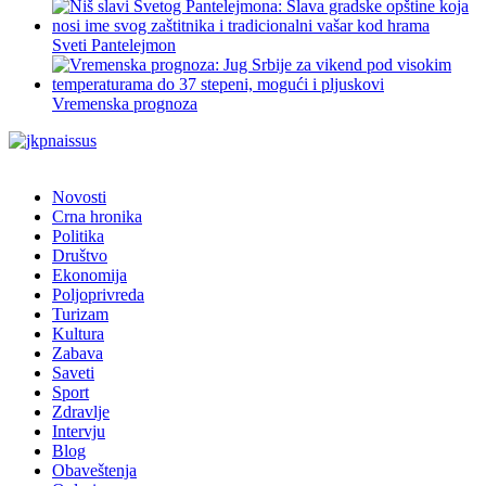
Sveti Pantelejmon
Vremenska prognoza
Novosti
Crna hronika
Politika
Društvo
Ekonomija
Poljoprivreda
Turizam
Kultura
Zabava
Saveti
Sport
Zdravlje
Intervju
Blog
Obaveštenja