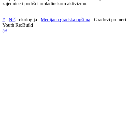
zajednice i podršci omladinskom aktivizmu.
#
Niš
ekologija
Medijana gradska opština
Gradovi po meri
Youth Re:Build
@