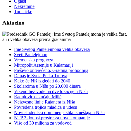
Oglasi
Nekretnine
Turističke
Aktuelno
Ime Svetog Pantelejmona velika obaveza
Sveti Pantelejmon
Vremenska prognoza
Mitropolit Arsenije u Kalamariji
Preševo opterećeno, Gradina prohodnija
Danas je Sveta Petka Trnova
Kako će Niš izgledati do 2040
Školarcima u Nišu po 20.000 dinara
Vikend bez vode na dve lokacije u Nišu
Radulović o slučaju Milić
Neizvesne linije Rajanera iz Niša
Povređena trojica mladića u udesu
Novi studentski dom menja sliku smeštaja u Nišu
NTP 2 donosi prostor za nove kompanije
Više od 30 miliona za vodovod