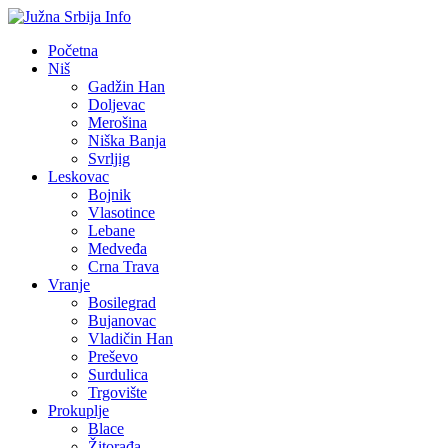
Početna
Niš
Gadžin Han
Doljevac
Merošina
Niška Banja
Svrljig
Leskovac
Bojnik
Vlasotince
Lebane
Medveđa
Crna Trava
Vranje
Bosilegrad
Bujanovac
Vladičin Han
Preševo
Surdulica
Trgovište
Prokuplje
Blace
Žitorađa