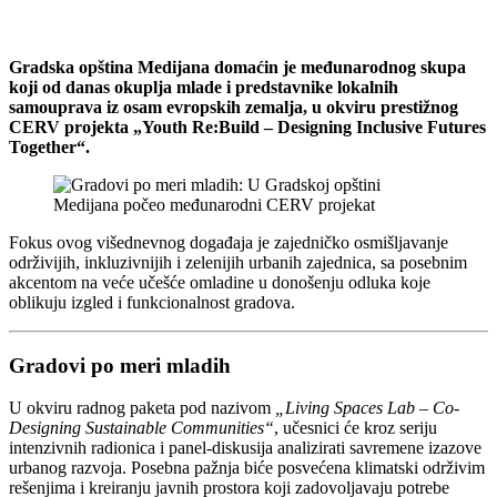
Gradska opština Medijana domaćin je međunarodnog skupa
koji od danas okuplja mlade i predstavnike lokalnih
samouprava iz osam evropskih zemalja, u okviru prestižnog
CERV projekta „Youth Re:Build – Designing Inclusive Futures
Together“.
Fokus ovog višednevnog događaja je zajedničko osmišljavanje
održivijih, inkluzivnijih i zelenijih urbanih zajednica, sa posebnim
akcentom na veće učešće omladine u donošenju odluka koje
oblikuju izgled i funkcionalnost gradova.
Gradovi po meri mladih
U okviru radnog paketa pod nazivom
„Living Spaces Lab – Co-
Designing Sustainable Communities“
, učesnici će kroz seriju
intenzivnih radionica i panel-diskusija analizirati savremene izazove
urbanog razvoja. Posebna pažnja biće posvećena klimatski održivim
rešenjima i kreiranju javnih prostora koji zadovoljavaju potrebe