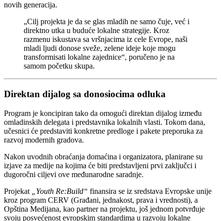
novih generacija.
„Cilj projekta je da se glas mladih ne samo čuje, već i
direktno utka u buduće lokalne strategije. Kroz
razmenu iskustava sa vršnjacima iz cele Evrope, naši
mladi ljudi donose sveže, zelene ideje koje mogu
transformisati lokalne zajednice“, poručeno je na
samom početku skupa.
Direktan dijalog sa donosiocima odluka
Program je koncipiran tako da omogući direktan dijalog između
omladinskih delegata i predstavnika lokalnih vlasti. Tokom dana,
učesnici će predstaviti konkretne predloge i pakete preporuka za
razvoj modernih gradova.
Nakon uvodnih obraćanja domaćina i organizatora, planirane su
izjave za medije na kojima će biti predstavljeni prvi zaključci i
dugoročni ciljevi ove međunarodne saradnje.
Projekat
„Youth Re:Build“
finansira se iz sredstava Evropske unije
kroz program CERV (Građani, jednakost, prava i vrednosti), a
Opština Medijana, kao partner na projektu, još jednom potvrđuje
svoju posvećenost evropskim standardima u razvoju lokalne