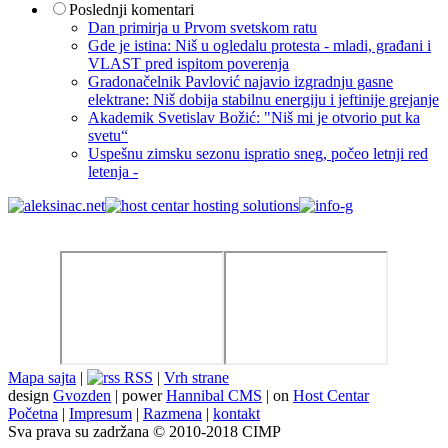
Poslednji komentari
Dan primirja u Prvom svetskom ratu
Gde je istina: Niš u ogledalu protesta - mladi, građani i
VLAST pred ispitom poverenja
Gradonačelnik Pavlović najavio izgradnju gasne
elektrane: Niš dobija stabilnu energiju i jeftinije grejanje
Akademik Svetislav Božić: "Niš mi je otvorio put ka
svetu“
Uspešnu zimsku sezonu ispratio sneg, počeo letnji red
letenja -
Mapa sajta
|
RSS
|
Vrh strane
design
Gvozden
| power
Hannibal CMS
| on
Host Centar
Početna
|
Impresum
|
Razmena
|
kontakt
Sva prava su zadržana © 2010-2018 CIMP