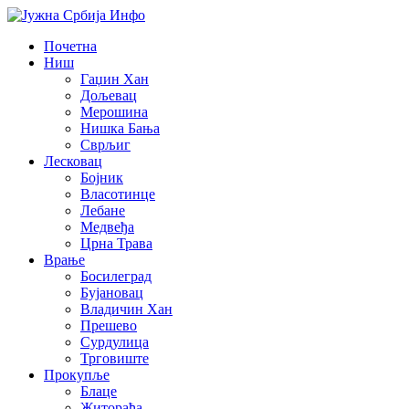
Почетна
Ниш
Гаџин Хан
Дољевац
Мерошина
Нишка Бања
Сврљиг
Лесковац
Бојник
Власотинце
Лебане
Медвеђа
Црна Трава
Врање
Босилеград
Бујановац
Владичин Хан
Прешево
Сурдулица
Трговиште
Прокупље
Блаце
Житорађа