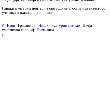
Нишки културни центар ће ове године угостити дванаесторо
ученика и њихове наставнике.
#
Ниш
Грачаница
Нишки културни центар
Дечја
уметничка колонија Грачаница
@