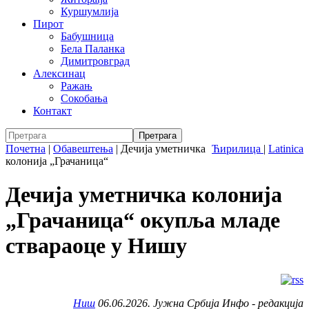
Куршумлија
Пирот
Бабушница
Бела Паланка
Димитровград
Алексинац
Ражањ
Сокобања
Контакт
Почетна
|
Обавештења
|
Дечија уметничка
Ћирилица
|
Latinica
колонија „Грачаница“
Дечија уметничка колонија
„Грачаница“ окупља младе
ствараоце у Нишу
Ниш
06.06.2026. Јужна Србија Инфо - редакција