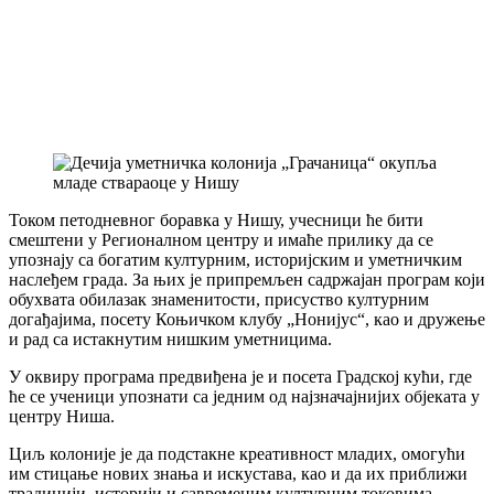
Током петодневног боравка у Нишу, учесници ће бити
смештени у Регионалном центру и имаће прилику да се
упознају са богатим културним, историјским и уметничким
наслеђем града. За њих је припремљен садржајан програм који
обухвата обилазак знаменитости, присуство културним
догађајима, посету Коњичком клубу „Нонијус“, као и дружење
и рад са истакнутим нишким уметницима.
У оквиру програма предвиђена је и посета Градској кући, где
ће се ученици упознати са једним од најзначајнијих објеката у
центру Ниша.
Циљ колоније је да подстакне креативност младих, омогући
им стицање нових знања и искустава, као и да их приближи
традицији, историји и савременим културним токовима.