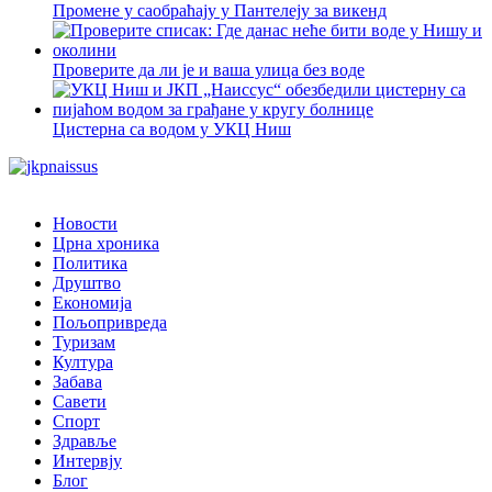
Промене у саобраћају у Пантелеју за викенд
Проверите да ли је и ваша улица без воде
Цистерна са водом у УКЦ Ниш
Новости
Црна хроника
Политика
Друштво
Економија
Пољопривреда
Туризам
Култура
Забава
Савети
Спорт
Здравље
Интервју
Блог