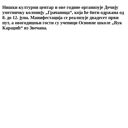
Нишки културни центар и ове године организује Дечију
уметничку колонију „Грачаница“, која ће бити одржана од
8. до 12. јуна. Манифестација се реализује двадесет први
пут, а овогодишњи гости су ученици Основне школе „Вук
Караџић“ из Звечана.