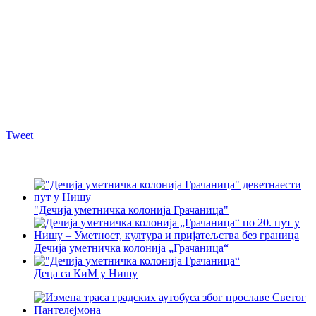
Tweet
"Дечија уметничка колонија Грачаница"
Дечија уметничка колонија „Грачаница“
Деца са КиМ у Нишу