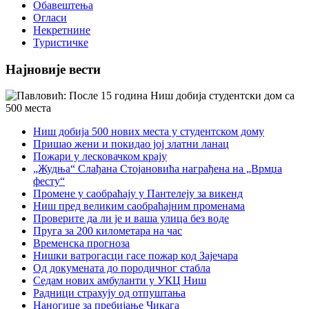
Обавештења
Огласи
Некретнине
Туристичке
Најновије вести
Ниш добија 500 нових места у студентском дому
Пришао жени и покидао јој златни ланац
Пожари у лесковачком крају
„Жудња“ Слађана Стојановића награђена на „Врмџа
фесту“
Промене у саобраћају у Пантелеју за викенд
Ниш пред великим саобраћајним променама
Проверите да ли је и ваша улица без воде
Пруга за 200 километара на час
Временска прогноза
Нишки ватрогасци гасе пожар код Зајечара
Од докумената до породичног стабла
Седам нових амбуланти у УКЦ Ниш
Радници страхују од отпуштања
Наногице за пребијање Чикага