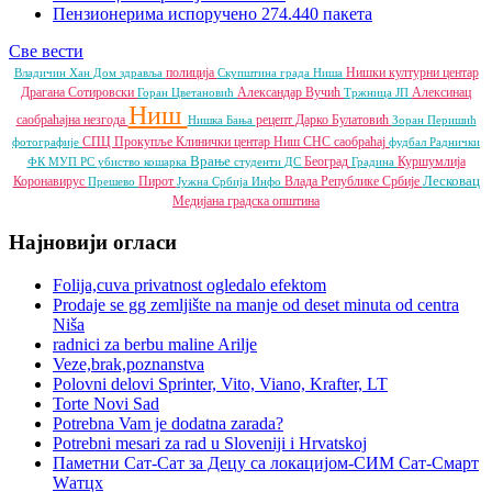
Пензионерима испоручено 274.440 пакета
Све вести
полиција
Нишки културни центар
Владичин Хан
Дом здравља
Скупштина града Ниша
Драгана Сотировски
Александар Вучић
Алексинац
Горан Цветановић
Тржница ЈП
Ниш
саобраћајна незгода
рецепт
Дарко Булатовић
Нишка Бања
Зоран Перишић
СПЦ
Прокупље
Клинички центар Ниш
СНС
саобраћај
фотографије
фудбал
Раднички
Врање
Београд
Куршумлија
ФК
МУП РС
убиство
кошарка
студенти
ДС
Градина
Лесковац
Коронавирус
Пирот
Влада Републике Србије
Прешево
Јужна Србија Инфо
Медијана градска општина
Најновији огласи
Folija,cuva privatnost ogledalo efektom
Prodaje se gg zemljište na manje od deset minuta od centra
Niša
radnici za berbu maline Arilje
Veze,brak,poznanstva
Polovni delovi Sprinter, Vito, Viano, Krafter, LT
Torte Novi Sad
Potrebna Vam je dodatna zarada?
Potrebni mesari za rad u Sloveniji i Hrvatskoj
Паметни Сат-Сат за Децу са локацијом-СИМ Сат-Смарт
Wатцх