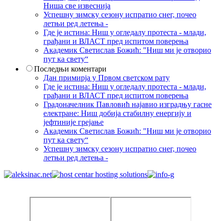
Ниша све извеснија
Успешну зимску сезону испратио снег, почео
летњи ред летења -
Где је истина: Ниш у огледалу протеста - млади,
грађани и ВЛАСТ пред испитом поверења
Академик Светислав Божић: "Ниш ми је отворио
пут ка свету“
Последњи коментари
Дан примирја у Првом светском рату
Где је истина: Ниш у огледалу протеста - млади,
грађани и ВЛАСТ пред испитом поверења
Градоначелник Павловић најавио изградњу гасне
електране: Ниш добија стабилну енергију и
јефтиније грејање
Академик Светислав Божић: "Ниш ми је отворио
пут ка свету“
Успешну зимску сезону испратио снег, почео
летњи ред летења -