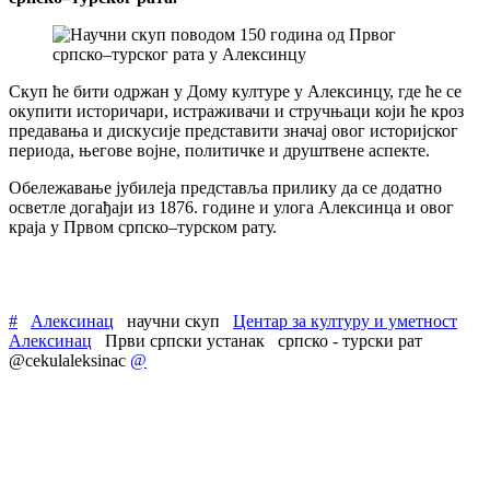
Скуп ће бити одржан у Дому културе у Алексинцу, где ће се
окупити историчари, истраживачи и стручњаци који ће кроз
предавања и дискусије представити значај овог историјског
периода, његове војне, политичке и друштвене аспекте.
Обележавање јубилеја представља прилику да се додатно
осветле догађаји из 1876. године и улога Алексинца и овог
краја у Првом српско–турском рату.
#
Алексинац
научни скуп
Центар за културу и уметност
Алексинац
Први српски устанак
српско - турски рат
@cekulaleksinac
@