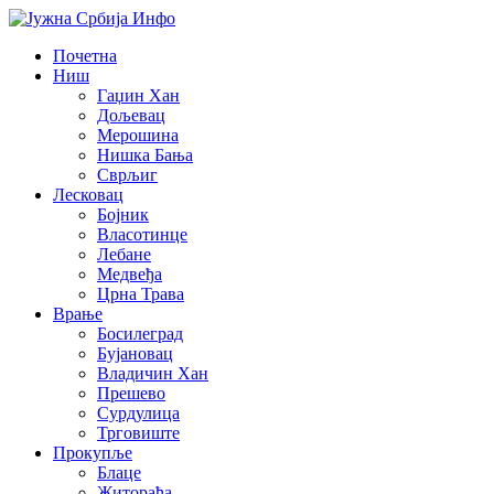
Почетна
Ниш
Гаџин Хан
Дољевац
Мерошина
Нишка Бања
Сврљиг
Лесковац
Бојник
Власотинце
Лебане
Медвеђа
Црна Трава
Врање
Босилеград
Бујановац
Владичин Хан
Прешево
Сурдулица
Трговиште
Прокупље
Блаце
Житорађа