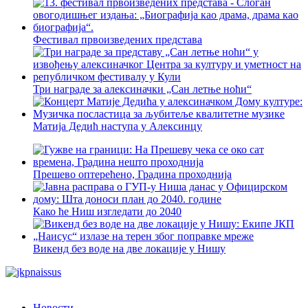
Фестивал првоизведених представа
Три награде за алексиначки „Сан летње ноћи“
Матија Дедић наступа у Алексинцу
Прешево оптерећено, Градина проходнија
Како ће Ниш изгледати до 2040
Викенд без воде на две локације у Нишу
Новости