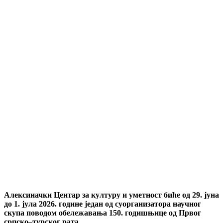
Алексиначки Центар за културу и уметност биће од 29. јуна
до 1. јула 2026. године један од суорганизатора научног
скупа поводом обележавања 150. годишњице од Првог
српско–турског рата.