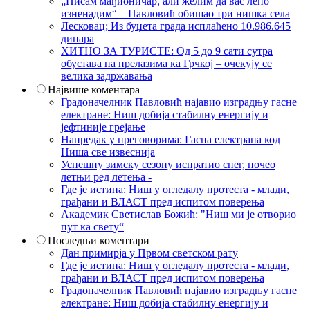
„Нисам мађионичар, али желим да вас лепо
изненадим“ – Павловић обишао три нишка села
Лесковац; Из буџета града исплаћено 10.986.645
динара
ХИТНО ЗА ТУРИСТЕ: Од 5 до 9 сати сутра
обустава на прелазима ка Грчкој – очекују се
велика задржавања
Највише коментара
Градоначелник Павловић најавио изградњу гасне
електране: Ниш добија стабилну енергију и
јефтиније грејање
Напредак у преговорима: Гасна електрана код
Ниша све извеснија
Успешну зимску сезону испратио снег, почео
летњи ред летења -
Где је истина: Ниш у огледалу протеста - млади,
грађани и ВЛАСТ пред испитом поверења
Академик Светислав Божић: "Ниш ми је отворио
пут ка свету“
Последњи коментари
Дан примирја у Првом светском рату
Где је истина: Ниш у огледалу протеста - млади,
грађани и ВЛАСТ пред испитом поверења
Градоначелник Павловић најавио изградњу гасне
електране: Ниш добија стабилну енергију и