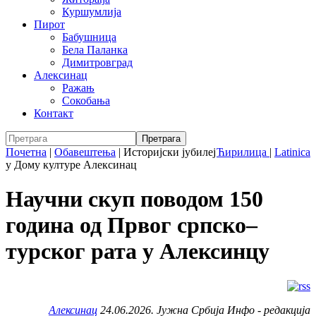
Куршумлија
Пирот
Бабушница
Бела Паланка
Димитровград
Алексинац
Ражањ
Сокобања
Контакт
Почетна
|
Обавештења
|
Историјски јубилеј
Ћирилица
|
Latinica
у Дому културе Алексинац
Научни скуп поводом 150
година од Првог српско–
турског рата у Алексинцу
Алексинац
24.06.2026. Јужна Србија Инфо - редакција