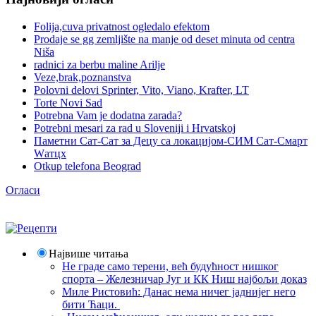
Folija,cuva privatnost ogledalo efektom
Prodaje se gg zemljište na manje od deset minuta od centra
Niša
radnici za berbu maline Arilje
Veze,brak,poznanstva
Polovni delovi Sprinter, Vito, Viano, Krafter, LT
Torte Novi Sad
Potrebna Vam je dodatna zarada?
Potrebni mesari za rad u Sloveniji i Hrvatskoj
Паметни Сат-Сат за Децу са локацијом-СИМ Сат-Смарт
Wатцх
Otkup telefona Beograd
Огласи
Највише читања
Не граде само терени, већ будућност нишког
спорта – Железничар Југ и КК Ниш најбољи доказ
Миле Ристовић: Данас нема ничег јаднијег него
бити Ћаци.