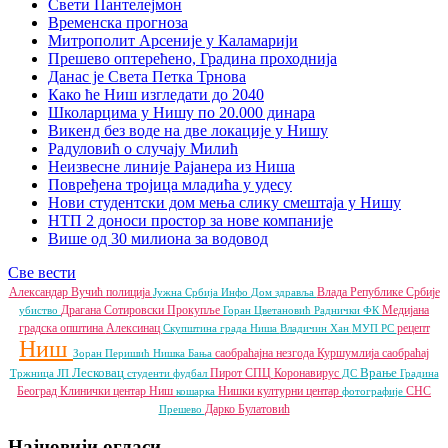
Свети Пантелејмон
Временска прогноза
Митрополит Арсеније у Каламарији
Прешево оптерећено, Градина проходнија
Данас је Света Петка Трнова
Како ће Ниш изгледати до 2040
Школарцима у Нишу по 20.000 динара
Викенд без воде на две локације у Нишу
Радуловић о случају Милић
Неизвесне линије Рајанера из Ниша
Повређена тројица младића у удесу
Нови студентски дом мења слику смештаја у Нишу
НТП 2 доноси простор за нове компаније
Више од 30 милиона за водовод
Све вести
Александар Вучић
полиција
Влада Републике Србије
Јужна Србија Инфо
Дом здравља
Драгана Сотировски
Прокупље
Медијана
убиство
Горан Цветановић
Раднички ФК
градска општина
Алексинац
рецепт
Скупштина града Ниша
Владичин Хан
МУП РС
Ниш
саобраћајна незгода
Куршумлија
саобраћај
Зоран Перишић
Нишка Бања
Лесковац
Врање
Пирот
СПЦ
Коронавирус
Тржница ЈП
студенти
фудбал
ДС
Градина
Београд
Клинички центар Ниш
Нишки културни центар
СНС
кошарка
фотографије
Дарко Булатовић
Прешево
Најновији огласи