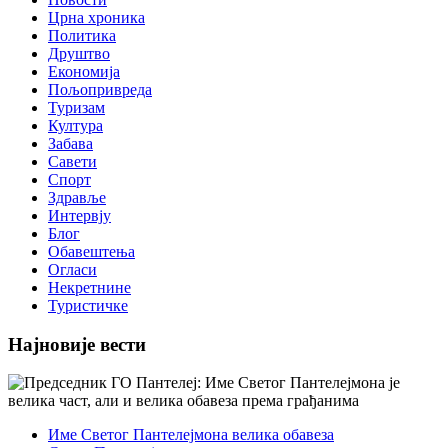
Црна хроника
Политика
Друштво
Економија
Пољопривреда
Туризам
Култура
Забава
Савети
Спорт
Здравље
Интервју
Блог
Обавештења
Огласи
Некретнине
Туристичке
Најновије вести
Име Светог Пантелејмона велика обавеза