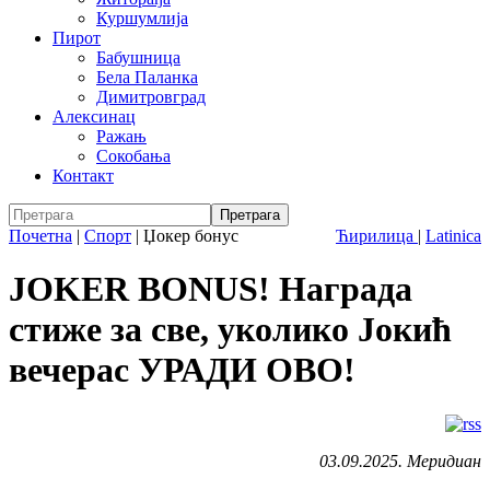
Куршумлија
Пирот
Бабушница
Бела Паланка
Димитровград
Алексинац
Ражањ
Сокобања
Контакт
Почетна
|
Спорт
|
Џокер бонус
Ћирилица
|
Latinica
JOKER BONUS! Награда
стиже за све, уколико Јокић
вечерас УРАДИ ОВО!
03.09.2025. Меридиан