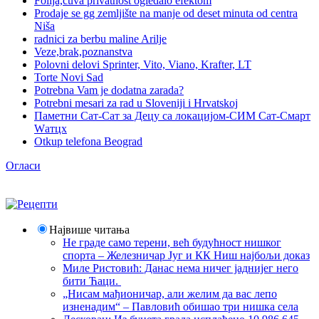
Folija,cuva privatnost ogledalo efektom
Prodaje se gg zemljište na manje od deset minuta od centra
Niša
radnici za berbu maline Arilje
Veze,brak,poznanstva
Polovni delovi Sprinter, Vito, Viano, Krafter, LT
Torte Novi Sad
Potrebna Vam je dodatna zarada?
Potrebni mesari za rad u Sloveniji i Hrvatskoj
Паметни Сат-Сат за Децу са локацијом-СИМ Сат-Смарт
Wатцх
Otkup telefona Beograd
Огласи
Највише читања
Не граде само терени, већ будућност нишког
спорта – Железничар Југ и КК Ниш најбољи доказ
Миле Ристовић: Данас нема ничег јаднијег него
бити Ћаци.
„Нисам мађионичар, али желим да вас лепо
изненадим“ – Павловић обишао три нишка села