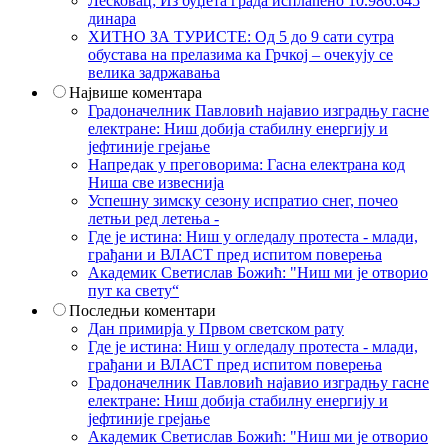
Лесковац; Из буџета града исплаћено 10.986.645
динара
ХИТНО ЗА ТУРИСТЕ: Од 5 до 9 сати сутра
обустава на прелазима ка Грчкој – очекују се
велика задржавања
Највише коментара
Градоначелник Павловић најавио изградњу гасне
електране: Ниш добија стабилну енергију и
јефтиније грејање
Напредак у преговорима: Гасна електрана код
Ниша све извеснија
Успешну зимску сезону испратио снег, почео
летњи ред летења -
Где је истина: Ниш у огледалу протеста - млади,
грађани и ВЛАСТ пред испитом поверења
Академик Светислав Божић: "Ниш ми је отворио
пут ка свету“
Последњи коментари
Дан примирја у Првом светском рату
Где је истина: Ниш у огледалу протеста - млади,
грађани и ВЛАСТ пред испитом поверења
Градоначелник Павловић најавио изградњу гасне
електране: Ниш добија стабилну енергију и
јефтиније грејање
Академик Светислав Божић: "Ниш ми је отворио