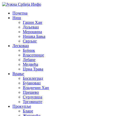
Почетна
Ниш
Гаџин Хан
Дољевац
Мерошина
Нишка Бања
Сврљиг
Лесковац
Бојник
Власотинце
Лебане
Медвеђа
Црна Трава
Врање
Босилеград
Бујановац
Владичин Хан
Прешево
Сурдулица
Трговиште
Прокупље
Блаце
Житорађа