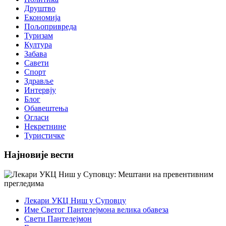
Друштво
Економија
Пољопривреда
Туризам
Култура
Забава
Савети
Спорт
Здравље
Интервју
Блог
Обавештења
Огласи
Некретнине
Туристичке
Најновије вести
Лекари УКЦ Ниш у Суповцу
Име Светог Пантелејмона велика обавеза
Свети Пантелејмон