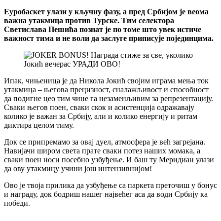
Еуробаскет улази у кључну фазу, а пред Србијом је веома
важна утакмица против Турске. Тим селектора
Светислава Пешића познат је по томе што увек истиче
важност тима и не воли да заслуге приписује појединцима.
Ипак, чињеница је да Никола Јокић својим играма мења ток
утакмица – његова прецизност, сналажљивост и способност
да подигне цео тим чине га незаменљивим за репрезентацију.
Сваки његов поен, сваки скок и асистенција одражавају
колико је важан за Србију, али и колико енергију и ритам
диктира целом тиму.
Док се припремамо за овај дуел, атмосфера је већ загрејана.
Навијачи широм света прате сваки потез наших момака, а
сваки поен носи посебно узбуђење. И баш ту Меридиан улази
да ову утакмицу учини још интензивнијом!
Ово је твоја прилика да узбуђење са паркета преточиш у бонус
и награду, док бодриш нашег највећег аса да води Србију ка
победи.