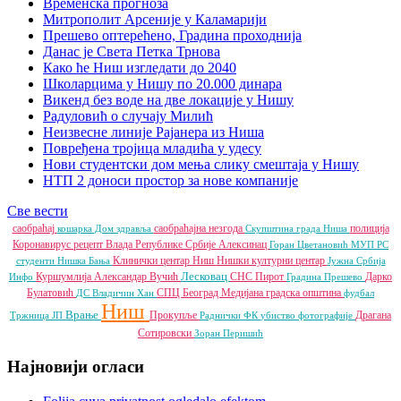
Временска прогноза
Митрополит Арсеније у Каламарији
Прешево оптерећено, Градина проходнија
Данас је Света Петка Трнова
Како ће Ниш изгледати до 2040
Школарцима у Нишу по 20.000 динара
Викенд без воде на две локације у Нишу
Радуловић о случају Милић
Неизвесне линије Рајанера из Ниша
Повређена тројица младића у удесу
Нови студентски дом мења слику смештаја у Нишу
НТП 2 доноси простор за нове компаније
Све вести
саобраћај
саобраћајна незгода
полиција
кошарка
Дом здравља
Скупштина града Ниша
Коронавирус
рецепт
Влада Републике Србије
Алексинац
Горан Цветановић
МУП РС
Клинички центар Ниш
Нишки културни центар
студенти
Нишка Бања
Јужна Србија
Лесковац
Куршумлија
Александар Вучић
СНС
Пирот
Дарко
Инфо
Градина
Прешево
Булатовић
СПЦ
Београд
Медијана градска општина
ДС
Владичин Хан
фудбал
Ниш
Врање
Прокупље
Драгана
Тржница ЈП
Раднички ФК
убиство
фотографије
Сотировски
Зоран Перишић
Најновији огласи