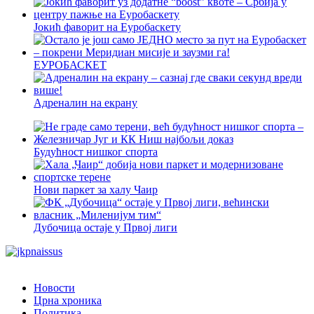
Јокић фаворит на Еуробаскету
ЕУРОБАСКЕТ
Адреналин на екрану
Будућност нишког спорта
Нови паркет за халу Чаир
Дубочица остаје у Првој лиги
Новости
Црна хроника
Политика