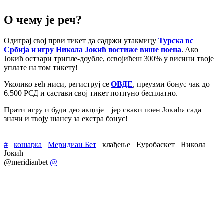
О чему је реч?
Одиграј свој први тикет да садржи утакмицу
Турска вс
Србија и игру Никола Јокић постиже више поена
. Ако
Јокић оствари трипле-доубле, освојићеш 300% у висини твоје
уплате на том тикету!
Уколико већ ниси, региструј се
ОВДЕ
, преузми бонус чак до
6.500 РСД и састави свој тикет потпуно бесплатно.
Прати игру и буди део акције – јер сваки поен Јокића сада
значи и твоју шансу за екстра бонус!
#
кошарка
Меридиан Бет
клађење
Еуробаскет
Никола
Јокић
@meridianbet
@