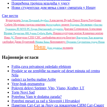
Повређена тројица младића у удесу
Нови студентски дом мења слику смештаја у Нишу
Све вести
Куршумлија
Александар Вучић
Пирот
Влада Републике
Зоран Перишић
фудбал
Лесковац
Србије
Медијана градска општина
рецепт
фотографије
Градина
убиство
Драгана Сотировски
Алексинац
Тржница ЈП
МУП РС
Горан Цветановић
студенти
Врање
Нишки културни центар
Клинички центар
Раднички ФК
Јужна Србија Инфо
Ниш
Прокупље
СПЦ
СНС
саобраћајна незгода
Београд
ДС
Владичин Хан
кошарка
саобраћај
Дарко Булатовић
Коронавирус
Нишка Бања
Прешево
Скупштина града Ниша
Ниш
полиција
Дом здравља
Најновији огласи
Folija,cuva privatnost ogledalo efektom
Prodaje se gg zemljište na manje od deset minuta od centra
Niša
radnici za berbu maline Arilje
Veze,brak,poznanstva
Polovni delovi Sprinter, Vito, Viano, Krafter, LT
Torte Novi Sad
Potrebna Vam je dodatna zarada?
Potrebni mesari za rad u Sloveniji i Hrvatskoj
Паметни Сат-Сат за Децу са локацијом-СИМ Сат-Смарт