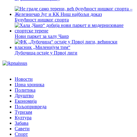
Будућност нишког спорта
Нови паркет за халу Чаир
Дубочица остаје у Првој лиги
Новости
Црна хроника
Политика
Друштво
Економија
Пољопривреда
Туризам
Култура
Забава
Савети
Спорт