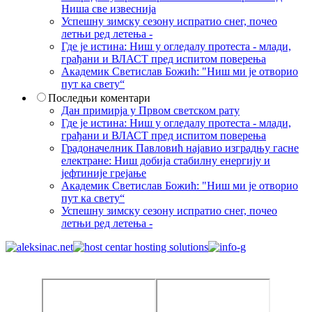
Ниша све извеснија
Успешну зимску сезону испратио снег, почео
летњи ред летења -
Где је истина: Ниш у огледалу протеста - млади,
грађани и ВЛАСТ пред испитом поверења
Академик Светислав Божић: "Ниш ми је отворио
пут ка свету“
Последњи коментари
Дан примирја у Првом светском рату
Где је истина: Ниш у огледалу протеста - млади,
грађани и ВЛАСТ пред испитом поверења
Градоначелник Павловић најавио изградњу гасне
електране: Ниш добија стабилну енергију и
јефтиније грејање
Академик Светислав Божић: "Ниш ми је отворио
пут ка свету“
Успешну зимску сезону испратио снег, почео
летњи ред летења -