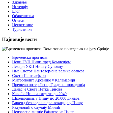
Здравље
Интервју
Блог
Обавештења
Огласи
Некретнине
Туристичке
Најновије вести
Временска прогноза
Нови ГУП Ниша пред Комисијом
Лекари УКЦ Ниш у Суповцу
Име Светог Пантелејмона велика обавеза
Свети Пантелејмон
Митрополит Арсеније у Каламарији
Прешево оптерећено, Градина проходнија
Данас је Света Петка Трнова
Како ће Ниш изгледати до 2040
Школарцима у Нишу по 20.000 динара
Викенд без воде на две локације у Нишу
Радуловић о случају Милић
Неизвесне линије Рајанера из Ниша