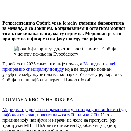
Репрезентација Србије увек је међу главним фаворитима
за медаљу, а са Јокићем, Богдановићем и остатком моћног
тима, очекивања навијача су огромна. Меридиан је зато
припремио најширу и најјачу понуду специјала.
Еуробаскет 2025 само што није почео, а
Меридиан је већ
припремио специјалну понуду
која ће додатно подићи
узбуђење међу љубитељима кошарке. У фокусу је, наравно,
Србија и наш најбољи играч – Никола Јокић.
ПОЈАЧАНА КВОТА НА ЈОКИЋА
Меридиан је додатно појачао квоту на то да управо Јокић буде
најбољи стрелац првенства – са 6.00 на чак 7.00.
Ово је
прилика коју навијачи и играчи не желе да пропусте, јер
троструки МВП НБА лиге стиже на Еуробаскет у сјајној
форми и са огромним амбицијама.