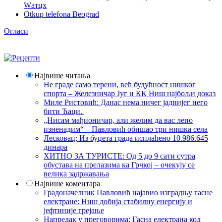
Wатцх
Otkup telefona Beograd
Огласи
Највише читања
Не граде само терени, већ будућност нишког
спорта – Железничар Југ и КК Ниш најбољи доказ
Миле Ристовић: Данас нема ничег јаднијег него
бити Ћаци.
„Нисам мађионичар, али желим да вас лепо
изненадим“ – Павловић обишао три нишка села
Лесковац; Из буџета града исплаћено 10.986.645
динара
ХИТНО ЗА ТУРИСТЕ: Од 5 до 9 сати сутра
обустава на прелазима ка Грчкој – очекују се
велика задржавања
Највише коментара
Градоначелник Павловић најавио изградњу гасне
електране: Ниш добија стабилну енергију и
јефтиније грејање
Напредак у преговорима: Гасна електрана код