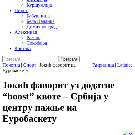
Куршумлија
Пирот
Бабушница
Бела Паланка
Димитровград
Алексинац
Ражањ
Сокобања
Контакт
Почетна
|
Спорт
|
Јокић фаворит на
Ћирилица
|
Latinica
Еуробаскету
Јокић фаворит уз додатне
“boost” квоте – Србија у
центру пажње на
Еуробаскету