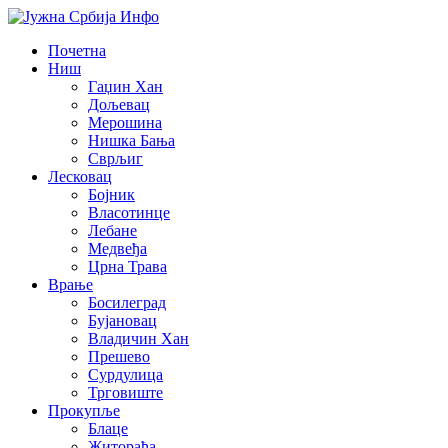
Почетна
Ниш
Гаџин Хан
Дољевац
Мерошина
Нишка Бања
Сврљиг
Лесковац
Бојник
Власотинце
Лебане
Медвеђа
Црна Трава
Врање
Босилеград
Бујановац
Владичин Хан
Прешево
Сурдулица
Трговиште
Прокупље
Блаце
Житорађа