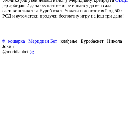
Уколико још увек немаш налог у Меридиану, креирај га
ОВДЕ
јер добијаш 2 дана бесплатне игре и шансу да већ сада
саставиш тикет за Еуробаскет. Уплати и депозит већ од 500
РСД и аутоматски продужи бесплатну игру на још три дана!
#
кошарка
Меридиан Бет
клађење
Еуробаскет
Никола
Јокић
@meridianbet
@