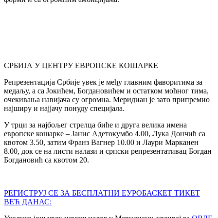
СРБИЈА У ЦЕНТРУ ЕВРОПСКЕ КОШАРКЕ
Репрезентација Србије увек је међу главним фаворитима за
медаљу, а са Јокићем, Богдановићем и остатком моћног тима,
очекивања навијача су огромна. Меридиан је зато припремио
најширу и најјачу понуду специјала.
У трци за најбољег стрелца биће и друга велика имена
европске кошарке – Јанис Адетокумбо 4.00, Лука Дончић са
квотом 3.50, затим Франз Вагнер 10.00 и Лаури Марканен
8.00, док се на листи налази и српски репрезентативац Богдан
Богдановић са квотом 20.
РЕГИСТРУЈ СЕ ЗА БЕСПЛАТНИ ЕУРОБАСКЕТ ТИКЕТ
ВЕЋ ДАНАС: