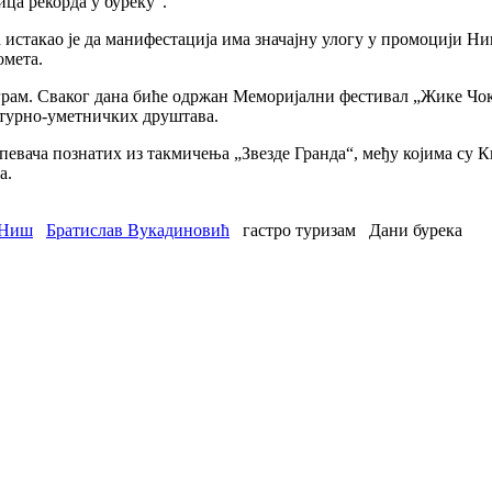
ица рекорда у буреку“.
такао је да манифестација има значајну улогу у промоцији Ниша
омета.
грам. Сваког дана биће одржан Меморијални фестивал „Жике Чок
лтурно-уметничких друштава.
певача познатих из такмичења „Звезде Гранда“, међу којима су К
а.
 Ниш
Братислав Вукадиновић
гастро туризам
Дани бурека