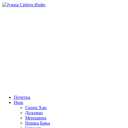
Почетна
Ниш
Гаџин Хан
Дољевац
Мерошина
Нишка Бања