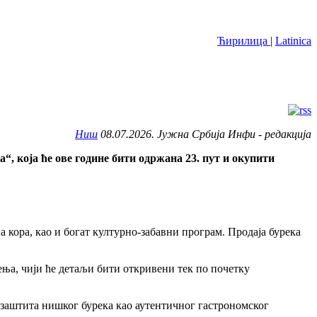
Ћирилица
|
Latinica
Ниш
08.07.2026. Јужна Србија Инфи - редакција
“, која ће ове године бити одржана 23. пут и окупити
 кора, као и богат културно-забавни програм. Продаја бурека
ења, чији ће детаљи бити откривени тек по почетку
 заштита нишког бурека као аутентичног гастрономског