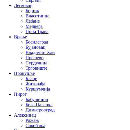
Сврљиг
Лесковац
Бојник
Власотинце
Лебане
Медвеђа
Црна Трава
Врање
Босилеград
Бујановац
Владичин Хан
Прешево
Сурдулица
Трговиште
Прокупље
Блаце
Житорађа
Куршумлија
Пирот
Бабушница
Бела Паланка
Димитровград
Алексинац
Ражањ
Сокобања