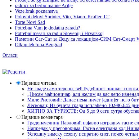
radnici za berbu maline Arilje
Veze,brak,poznanstva
Polovni delovi Sprinter, Vito, Viano, Krafter, LT
Torte Novi Sad
Potrebna Vam je dodatna zarada?
Potrebni mesari za rad u Sloveniji i Hrvatskoj
Паметни Сат-Сат за Децу са локацијом-СИМ Сат-Смарт 
Otkup telefona Beograd
Огласи
Највише читања
Не граде само терени, већ будућност нишког спорт
„Нисам мађионичар, али желим да вас лепо изнена
Миле Ристовић: Данас нема ничег јаднијег него би
Лесковац; Из буџета града исплаћено 10.986.645 ди
ХИТНО ЗА ТУРИСТЕ: Од 5 до 9 сати сутра обустава 
Највише коментара
Градоначелник Павловић најавио изградњу гасне еле
Напредак у преговорима: Гасна електрана код Ниша
Успешну зимску сезону испратио снег, почео летњи 