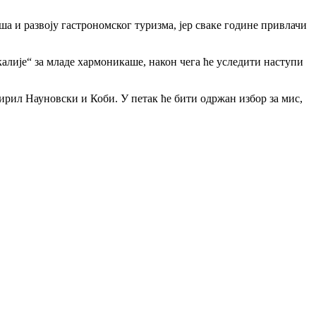
 и развоју гастрономског туризма, јер сваке године привлачи
алије“ за младе хармоникаше, након чега ће уследити наступи
ирил Науновски и Коби. У петак ће бити одржан избор за мис,