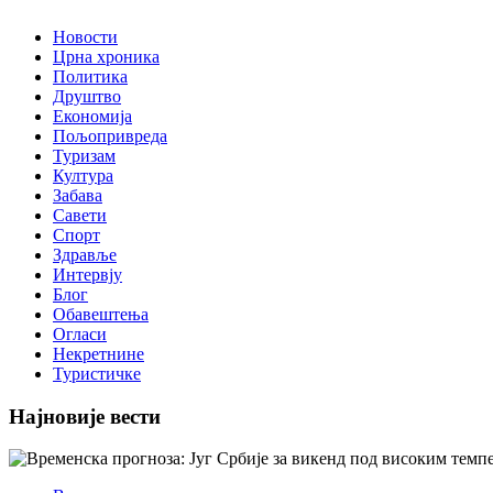
Новости
Црна хроника
Политика
Друштво
Економија
Пољопривреда
Туризам
Култура
Забава
Савети
Спорт
Здравље
Интервју
Блог
Обавештења
Огласи
Некретнине
Туристичке
Најновије вести