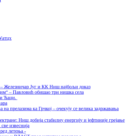
Wатцх
а – Железничар Југ и КК Ниш најбољи доказ
дим“ – Павловић обишао три нишка села
ти Ћаци.
нара
на прелазима ка Грчкој – очекују се велика задржавања
ктране: Ниш добија стабилну енергију и јефтиније грејање
 све извеснија
ред летења -