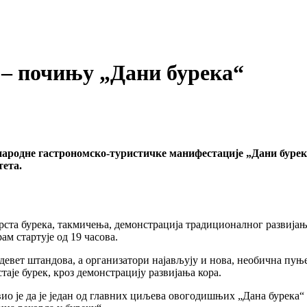
– почињу „Дани бурека“
ународне гастрономско-туристичке манифестације „Дани бурека
тета.
рста бурека, такмичења, демонстрација традиционалног развијања
ам стартује од 19 часова.
девет штандова, а организатори најављују и нова, необична пуњ
аје бурек, кроз демонстрацију развијања кора.
о је да је један од главних циљева овогодишњих „Дана бурека“