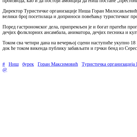
производа, као и да постоји амбиција да Ниш постане „престон
Директор Туристичке организације Ниша Горан Милосављевић ис
велики број посетилаца и доприноси повећању туристичког пр
Поред гастрономског дела, припремљен је и богат пратећи про
дечјих фолклорних ансамбала, аниматора, дечјих песника и ку
Током сва четири дана на вечерњој сцени наступиће укупно 18 
док ће током викенда публику забављати и грчки бенд из Серес
#
Ниш
бурек
Горан Максимовић
Туристичка организација
@