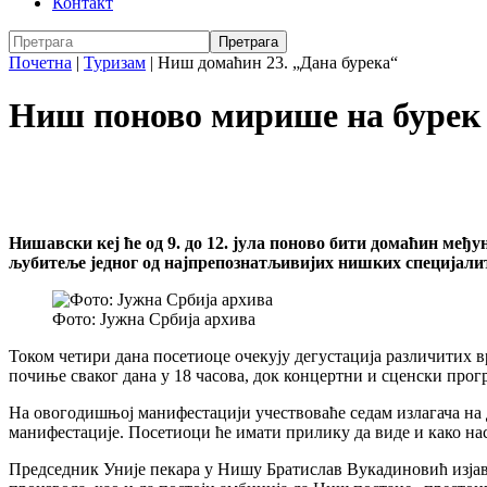
Контакт
Почетна
|
Туризам
|
Ниш домаћин 23. „Дана бурека“
Ниш поново мирише на бурек 
Нишавски кеј ће од 9. до 12. јула поново бити домаћин међ
љубитеље једног од најпрепознатљивијих нишких специјали
Фото: Јужна Србија архива
Током четири дана посетиоце очекују дегустација различитих в
почиње сваког дана у 18 часова, док концертни и сценски прогр
На овогодишњој манифестацији учествоваће седам излагача на 
манифестације. Посетиоци ће имати прилику да виде и како наст
Председник Уније пекара у Нишу Братислав Вукадиновић изјави