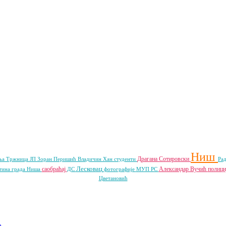
Ниш
Драгана Сотировски
ља
Тржница ЈП
Зоран Перишић
Владичин Хан
студенти
Ра
Лесковац
саобраћај
Александар Вучић
полици
тина града Ниша
ДС
фотографије
МУП РС
Цветановић
a