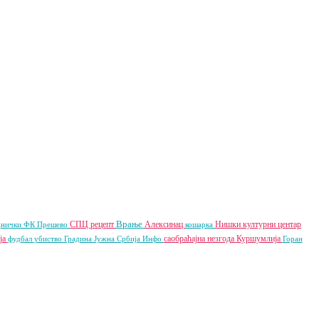
Врање
СПЦ
рецепт
Алексинац
Нишки културни центар
днички ФК
Прешево
кошарка
ја
саобраћајна незгода
Куршумлија
фудбал
убиство
Градина
Јужна Србија Инфо
Горан