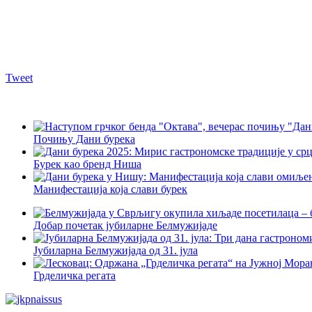
Tweet
Почињу Дани бурека
Бурек као бренд Ниша
Манифестација која слави бурек
Добар почетак јубиларне Белмужијаде
Јубиларна Белмужијада од 31. јула
Грделичка регата