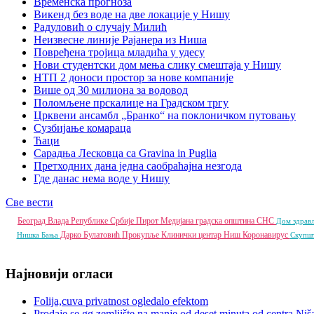
Временска прогноза
Викенд без воде на две локације у Нишу
Радуловић о случају Милић
Неизвесне линије Рајанера из Ниша
Повређена тројица младића у удесу
Нови студентски дом мења слику смештаја у Нишу
НТП 2 доноси простор за нове компаније
Више од 30 милиона за водовод
Поломљене прскалице на Градском тргу
Црквени ансамбл „Бранко“ на поклоничком путовању
Сузбијање комараца
Ћаци
Сарадња Лесковца са Gravina in Puglia
Претходних дана једна саобраћајна незгода
Где данас нема воде у Нишу
Све вести
Београд
Влада Републике Србије
Пирот
Медијана градска општина
СНС
Дом здрав
Дарко Булатовић
Прокупље
Клинички центар Ниш
Коронавирус
Нишка Бања
Скупш
Најновији огласи
Folija,cuva privatnost ogledalo efektom
Prodaje se gg zemljište na manje od deset minuta od centra Niš