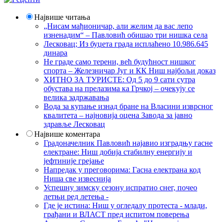
Највише читања
„Нисам мађионичар, али желим да вас лепо
изненадим“ – Павловић обишао три нишка села
Лесковац; Из буџета града исплаћено 10.986.645
динара
Не граде само терени, већ будућност нишког
спорта – Железничар Југ и КК Ниш најбољи доказ
ХИТНО ЗА ТУРИСТЕ: Од 5 до 9 сати сутра
обустава на прелазима ка Грчкој – очекују се
велика задржавања
Вода за купање изнад бране на Власини изврсног
квалитета – најновија оцена Завода за јавно
здравље Лесковац
Највише коментара
Градоначелник Павловић најавио изградњу гасне
електране: Ниш добија стабилну енергију и
јефтиније грејање
Напредак у преговорима: Гасна електрана код
Ниша све извеснија
Успешну зимску сезону испратио снег, почео
летњи ред летења -
Где је истина: Ниш у огледалу протеста - млади,
грађани и ВЛАСТ пред испитом поверења