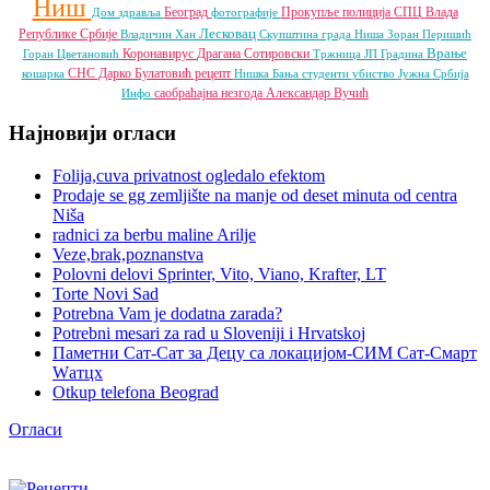
Ниш
Београд
Прокупље
полиција
СПЦ
Влада
Дом здравља
фотографије
Лесковац
Републике Србије
Владичин Хан
Скупштина града Ниша
Зоран Перишић
Врање
Коронавирус
Драгана Сотировски
Горан Цветановић
Тржница ЈП
Градина
СНС
Дарко Булатовић
рецепт
кошарка
Нишка Бања
студенти
убиство
Јужна Србија
саобраћајна незгода
Александар Вучић
Инфо
Најновији огласи
Folija,cuva privatnost ogledalo efektom
Prodaje se gg zemljište na manje od deset minuta od centra
Niša
radnici za berbu maline Arilje
Veze,brak,poznanstva
Polovni delovi Sprinter, Vito, Viano, Krafter, LT
Torte Novi Sad
Potrebna Vam je dodatna zarada?
Potrebni mesari za rad u Sloveniji i Hrvatskoj
Паметни Сат-Сат за Децу са локацијом-СИМ Сат-Смарт
Wатцх
Otkup telefona Beograd
Огласи