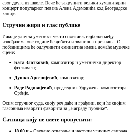
свог друга из школе. Вече ће закрунити велики хуманитарни
концерт популарног певача Алена Адемовића код Београдске
капије.
Стручни жири и глас публике
Иако је улична уметност често спонтана, најбољи међу
извођачима ове године ће добити и званична признања. О
победницима ће одлучивати еминентна имена домаће музичке
сцене:
Бата Златковић
, композитор и уметнички директор
фестивала;
Душко Арсенијевић
, композитор;
Раде Радивојевић
, председник Удружења композитора
Србије.
Осим стручног суда, своју реч даће и грађани, који ће својим
гласовима изабрати фаворита за „Награду публике“.
Сатница коју не смете пропустити:
18.00 ч
– Свечано отварање и наступи уличних свирача