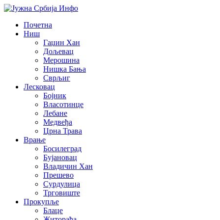
Почетна
Ниш
Гаџин Хан
Дољевац
Мерошина
Нишка Бања
Сврљиг
Лесковац
Бојник
Власотинце
Лебане
Медвеђа
Црна Трава
Врање
Босилеград
Бујановац
Владичин Хан
Прешево
Сурдулица
Трговиште
Прокупље
Блаце
Житорађа