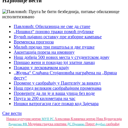
Најновије вести
Павловић: Обилазница не сме да стане
„Нишвил“ поново тражи помоћ публике
Вучић најавио оставку пре изборне кампање
Временска прогноза
Милић предао три пиштоља и две пушке
Аконтација пореза на имовину
Ниш добија 500 нових места у студентском дому
Пришао жени и покидао јој златни ланац
Пожари у лесковачком крају
„Жудња“ Слађана Стојановића награђена на „Врмџа
фесту“
Промене у саобраћају у Пантелеју за викенд
Ниш пред великим саобраћајним променама
Проверите да ли је и ваша улица без воде
Пруга за 200 километара на час
Нишки ватрогасци гасе пожар код Зајечара
Све вести
Нишки културни центар
Алексинац
Клинички центар Ниш
Куршумлија
МУП РС
Медијана градска општина
Пирот
саобраћај
Раднички ФК
ДС
Прешево
фудбал