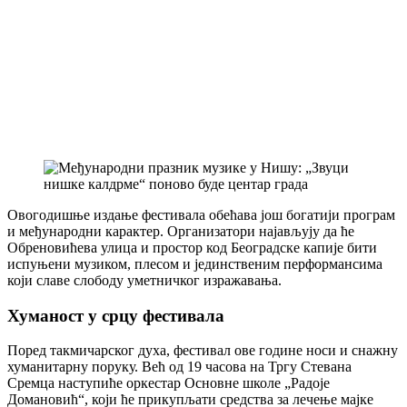
Овогодишње издање фестивала обећава још богатији програм
и међународни карактер. Организатори најављују да ће
Обреновићева улица и простор код Београдске капије бити
испуњени музиком, плесом и јединственим перформансима
који славе слободу уметничког изражавања.
Хуманост у срцу фестивала
Поред такмичарског духа, фестивал ове године носи и снажну
хуманитарну поруку. Већ од 19 часова на Тргу Стевана
Сремца наступиће оркестар Основне школе „Радоје
Домановић“, који ће прикупљати средства за лечење мајке