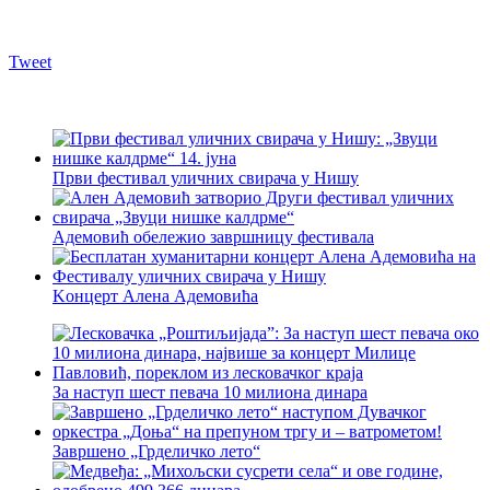
Tweet
Први фестивал уличних свирача у Нишу
Адемовић обележио завршницу фестивала
Kонцерт Алена Адемовића
За наступ шест певача 10 милиона динара
Завршено „Грделичко лето“