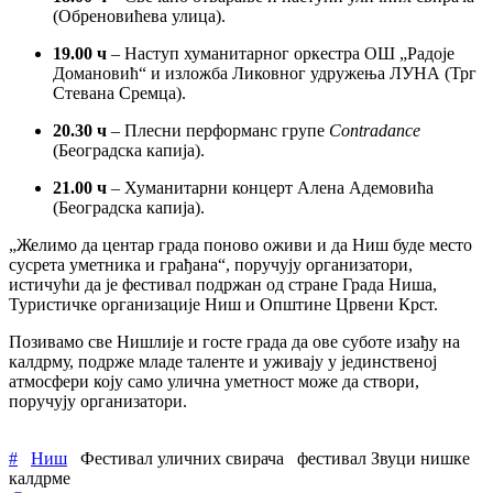
(Обреновићева улица).
19.00 ч
– Наступ хуманитарног оркестра ОШ „Радоје
Домановић“ и изложба Ликовног удружења ЛУНА (Трг
Стевана Сремца).
20.30 ч
– Плесни перформанс групе
Contradance
(Београдска капија).
21.00 ч
– Хуманитарни концерт Алена Адемовића
(Београдска капија).
„Желимо да центар града поново оживи и да Ниш буде место
сусрета уметника и грађана“, поручују организатори,
истичући да је фестивал подржан од стране Града Ниша,
Туристичке организације Ниш и Општине Црвени Крст.
Позивамо све Нишлије и госте града да ове суботе изађу на
калдрму, подрже младе таленте и уживају у јединственој
атмосфери коју само улична уметност може да створи,
поручују организатори.
#
Ниш
Фестивал уличних свирача
фестивал Звуци нишке
калдрме