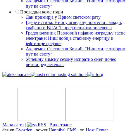
Академик Светислав Божић: "Ниш ми је отворио
пут ка свету“
Последњи коментари
Дан примирја у Првом светском рату
Где је истина: Ниш у огледалу протеста - млади,
грађани и ВЛАСТ пред испитом поверења
Градоначелник Павловић најавио изградњу гасне
електране: Ниш добија стабилну енергију и
јефтиније грејање
Академик Светислав Божић: "Ниш ми је отворио
пут ка свету“
Успешну зимску сезону испратио снег, почео
летњи ред летења -
Мапа сајта
|
RSS
|
Врх стране
design
Gvozden
| power
Hannibal CMS
| on
Host Centar