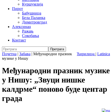
Куршумлија
Пирот
Бабушница
Бела Паланка
Димитровград
Алексинац
Ражањ
Сокобања
Контакт
Почетна
|
Забава
|
Међународни празник
Ћирилица
|
Latinica
музике у Нишу
Међународни празник музике
у Нишу: „Звуци нишке
калдрме“ поново буде центар
града