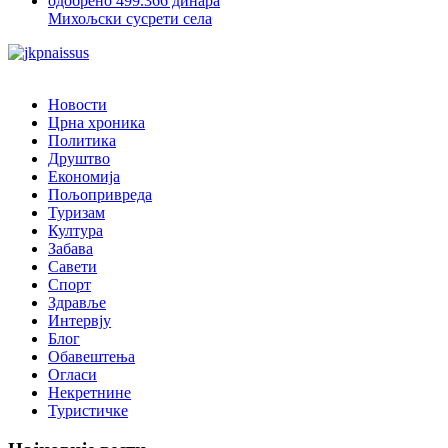
Михољски сусрети села
Новости
Црна хроника
Политика
Друштво
Економија
Пољопривреда
Туризам
Култура
Забава
Савети
Спорт
Здравље
Интервју
Блог
Обавештења
Огласи
Некретнине
Туристичке