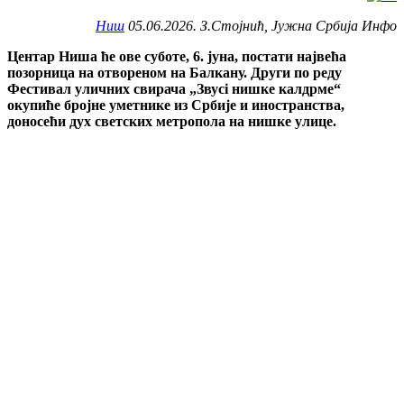
Ниш
05.06.2026. З.Стојнић, Јужна Србија Инфо
Центар Ниша ће ове суботе, 6. јуна, постати највећа
позорница на отвореном на Балкану. Други по реду
Фестивал уличних свирача „Звуci нишке калдрме“
окупиће бројне уметнике из Србије и иностранства,
доносећи дух светских метропола на нишке улице.