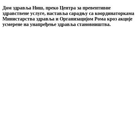
Дом здравља Ниш, преко Центра за превентивне
здравствене услуге, наставља сарадњу са координаторкама
Министарства здравља и Организацијом Рома кроз акције
усмерене на унапређење здравља становништва.