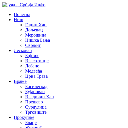
Почетна
Ниш
Гаџин Хан
Дољевац
Мерошина
Нишка Бања
Сврљиг
Лесковац
Бојник
Власотинце
Лебане
Медвеђа
Црна Трава
Врање
Босилеград
Бујановац
Владичин Хан
Прешево
Сурдулица
Трговиште
Прокупље
Блаце
Житорађа