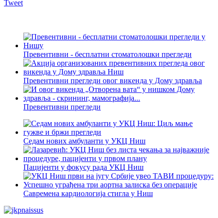
Tweet
Превентивни - бесплатни стоматолошки прегледи
Превентивни прегледи овог викенда у Дому здравља
Превентивни прегледи
Седам нових амбуланти у УКЦ Ниш
Пацијенти у фокусу рада УКЦ Ниш
Савремена кардиологија стигла у Ниш