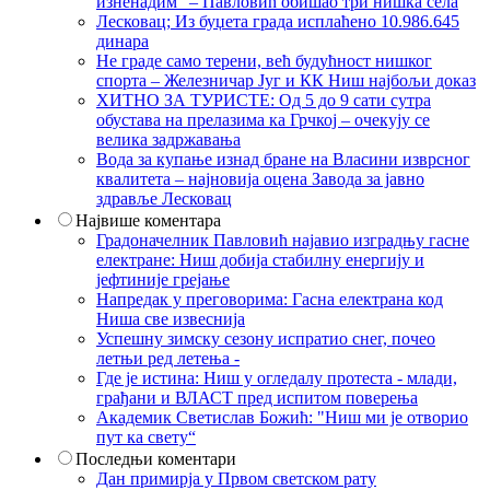
изненадим“ – Павловић обишао три нишка села
Лесковац; Из буџета града исплаћено 10.986.645
динара
Не граде само терени, већ будућност нишког
спорта – Железничар Југ и КК Ниш најбољи доказ
ХИТНО ЗА ТУРИСТЕ: Од 5 до 9 сати сутра
обустава на прелазима ка Грчкој – очекују се
велика задржавања
Вода за купање изнад бране на Власини изврсног
квалитета – најновија оцена Завода за јавно
здравље Лесковац
Највише коментара
Градоначелник Павловић најавио изградњу гасне
електране: Ниш добија стабилну енергију и
јефтиније грејање
Напредак у преговорима: Гасна електрана код
Ниша све извеснија
Успешну зимску сезону испратио снег, почео
летњи ред летења -
Где је истина: Ниш у огледалу протеста - млади,
грађани и ВЛАСТ пред испитом поверења
Академик Светислав Божић: "Ниш ми је отворио
пут ка свету“
Последњи коментари
Дан примирја у Првом светском рату