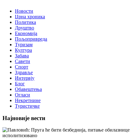
Новости
Црна хроника
Политика
Друштво
Економија
Пољопривреда
Туризам
Култура
Забава
Савети
Спорт
Здравље
Интервју
Блог
Обавештења
Огласи
Некретнине
Туристичке
Најновије вести