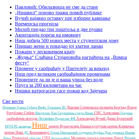
Павловић: Обилазница не сме да стане
„Нишвил“ поново тражи помоћ публике
Вучић најавио оставку пре изборне кампање
Временска прогноза
Милић предао три пиштоља и две пушке
Аконтација пореза на имовину
Ниш добија 500 нових места у студентском дому
Пришао жени и покидао јој златни ланац
Пожари у лесковачком крају
„Жудња“ Слађана Стојановића награђена на „Врмџа
фесту“
Промене у саобраћају у Пантелеју за викенд
Ниш пред великим саобраћајним променама
Проверите да ли је и ваша улица без воде
Пруга за 200 километара на час
Нишки ватрогасци гасе пожар код Зајечара
Све вести
Драгана Сотировски
полиција
Београд
Влада
Прешево
Јужна Србија Инфо
Тржница ЈП
Републике Србије
СНС
Алексинац
Владичин Хан
Скупштина града Ниша
Градина
Лесковац
саобраћајна незгода
Александар Вучић
Дарко Булатовић
Раднички ФК
Ниш
рецепт
Куршумлија
Нишки културни центар
Клинички
МУП РС
кошарка
центар Ниш
Коронавирус
ДС
Горан Цветановић
студенти
фудбал
Дом здравља
Нишка
Врање
Прокупље
СПЦ
Медијана градска општина
Пирот
Бања
убиство
фотографије