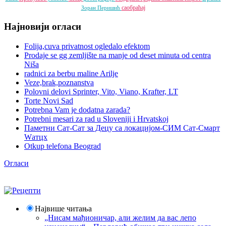
саобраћај
Зоран Перишић
Најновији огласи
Folija,cuva privatnost ogledalo efektom
Prodaje se gg zemljište na manje od deset minuta od centra
Niša
radnici za berbu maline Arilje
Veze,brak,poznanstva
Polovni delovi Sprinter, Vito, Viano, Krafter, LT
Torte Novi Sad
Potrebna Vam je dodatna zarada?
Potrebni mesari za rad u Sloveniji i Hrvatskoj
Паметни Сат-Сат за Децу са локацијом-СИМ Сат-Смарт
Wатцх
Otkup telefona Beograd
Огласи
Највише читања
„Нисам мађионичар, али желим да вас лепо