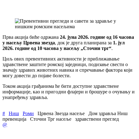
Прва акција биће одржана
24. јуна 2026. године од 16 часова
у насељу Црвена звезда
, док је друга планирана за
1. јул
2026. године од 10 часова у насељу „Сточни трг“
.
Циљ ових превентивних активности је приближавање
здравствене заштите ромској заједници, подизање свести о
значају здравих животних навика и спречавање фактора који
могу довести до појаве болести.
Током акција грађанима ће бити доступне здравствене
информације, као и пригодни флајери и брошуре о очувању и
унапређењу здравља.
#
Ниш
Роми
Црвена Звезда насеље
Дом здравља Ниш
превенција
Сточни Трг насеље
здравствени преглед
@