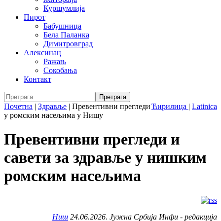
Куршумлија
Пирот
Бабушница
Бела Паланка
Димитровград
Алексинац
Ражањ
Сокобања
Контакт
Почетна
|
Здравље
|
Превентивни прегледи
Ћирилица
|
Latinica
у ромским насељима у Нишу
Превентивни прегледи и
савети за здравље у нишким
ромским насељима
Ниш
24.06.2026. Јужна Србија Инфи - редакција