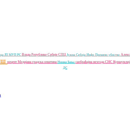
Влада Републике Србије
СПЦ
Алекс
ца ЈП
МУП РС
Јужна Србија Инфо
Прешево
убиство
иш
рецепт
Медијана градска општина
саобраћајна незгода
СНС
Куршумли
Нишка Бања
ДС
a