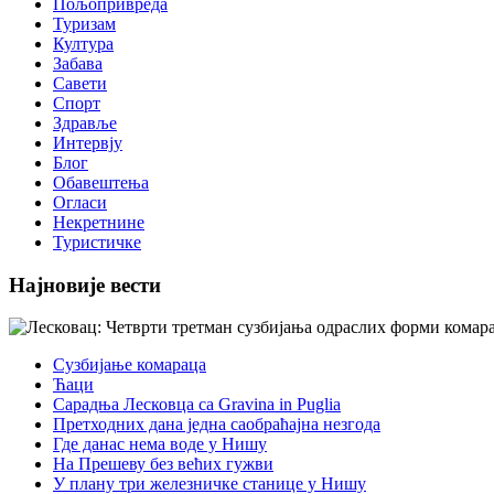
Пољопривреда
Туризам
Култура
Забава
Савети
Спорт
Здравље
Интервју
Блог
Обавештења
Огласи
Некретнине
Туристичке
Најновије вести
Сузбијање комараца
Ћаци
Сарадња Лесковца са Gravina in Puglia
Претходних дана једна саобраћајна незгода
Где данас нема воде у Нишу
На Прешеву без већих гужви
У плану три железничке станице у Нишу