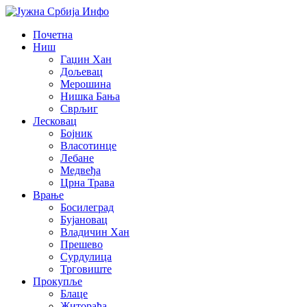
Почетна
Ниш
Гаџин Хан
Дољевац
Мерошина
Нишка Бања
Сврљиг
Лесковац
Бојник
Власотинце
Лебане
Медвеђа
Црна Трава
Врање
Босилеград
Бујановац
Владичин Хан
Прешево
Сурдулица
Трговиште
Прокупље
Блаце
Житорађа