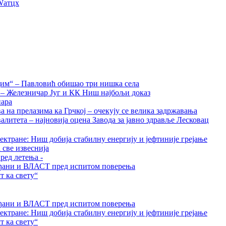
Wатцх
дим“ – Павловић обишао три нишка села
а – Железничар Југ и КК Ниш најбољи доказ
нара
на прелазима ка Грчкој – очекују се велика задржавања
алитета – најновија оцена Завода за јавно здравље Лесковац
ктране: Ниш добија стабилну енергију и јефтиније грејање
 све извеснија
ред летења -
грађани и ВЛАСТ пред испитом поверења
 ка свету“
грађани и ВЛАСТ пред испитом поверења
ктране: Ниш добија стабилну енергију и јефтиније грејање
 ка свету“