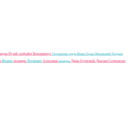
андар Вучић
саобраћај
Коронавирус
Скупштина града Ниша
Горан Цветановић
Градина
Врање
Лесковац
ја
полиција
Алексинац
Дарко Булатовић
Драгана Сотировски
кошарка