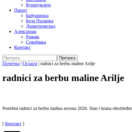
Куршумлија
Пирот
Бабушница
Бела Паланка
Димитровград
Алексинац
Ражањ
Сокобања
Контакт
Почетна
|
Огласи
|
radnici za berbu maline Arilje
radnici za berbu maline Arilje
Potrebni radnici za berbu malina sezona 2026. Stan i hrana obezbeđen
[
Контакт
]