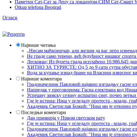
Паметни Сат-Сат за Децу са локацијом-СИМ Сат-Смарт 
Otkup telefona Beograd
Огласи
Највише читања
„Нисам мађионичар, али желим да вас лепо изнена
Не граде само терени, већ будућност нишког спорт
Лесковац; Из буџета града исплаћено 10.986.645 ди
ХИТНО ЗА ТУРИСТЕ: Од 5 до 9 сати сутра обустава 
Вода за купање изнад бране на Власини изврсног кв
Највише коментара
Градоначелник Павловић најавио изградњу гасне еле
Напредак у преговорима: Гасна електрана код Ниша
Успешну зимску сезону испратио снег, почео летњи 
Где је истина: Ниш у огледалу протеста - млади, 
Академик Светислав Божић: "Ниш ми је отворио пут
Последњи коментари
Дан примирја у Првом светском рату
Где је истина: Ниш у огледалу протеста - млади, 
Градоначелник Павловић најавио изградњу гасне еле
Академик Светислав Божић: "Ниш ми је отворио пут