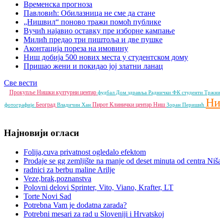
Временска прогноза
Павловић: Обилазница не сме да стане
„Нишвил“ поново тражи помоћ публике
Вучић најавио оставку пре изборне кампање
Милић предао три пиштоља и две пушке
Аконтација пореза на имовину
Ниш добија 500 нових места у студентском дому
Пришао жени и покидао јој златни ланац
Све вести
Прокупље
Нишки културни центар
фудбал
Дом здравља
Раднички ФК
студенти
Тржни
Н
Београд
Пирот
Клинички центар Ниш
фотографије
Владичин Хан
Зоран Перишић
Најновији огласи
Folija,cuva privatnost ogledalo efektom
Prodaje se gg zemljište na manje od deset minuta od centra Niš
radnici za berbu maline Arilje
Veze,brak,poznanstva
Polovni delovi Sprinter, Vito, Viano, Krafter, LT
Torte Novi Sad
Potrebna Vam je dodatna zarada?
Potrebni mesari za rad u Sloveniji i Hrvatskoj