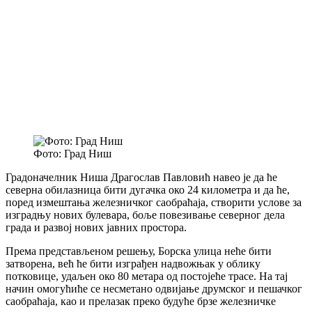
Фото: Град Ниш
Градоначелник Ниша Драгослав Павловић навео је да ће
северна обилазница бити дугачка око 24 километра и да ће,
поред измештања железничког саобраћаја, створити услове за
изградњу нових булевара, боље повезивање северног дела
града и развој нових јавних простора.
Према представљеном решењу, Борска улица неће бити
затворена, већ ће бити изграђен надвожњак у облику
потковице, удаљен око 80 метара од постојеће трасе. На тај
начин омогућиће се несметано одвијање друмског и пешачког
саобраћаја, као и прелазак преко будуће брзе железничке