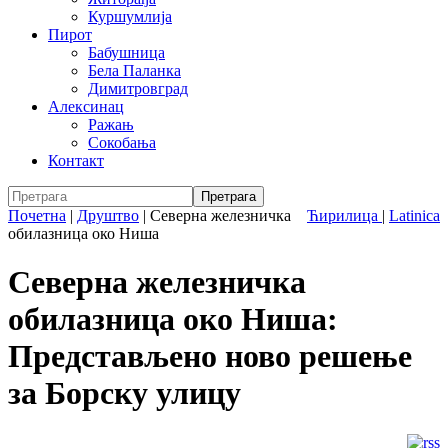
Куршумлија
Пирот
Бабушница
Бела Паланка
Димитровград
Алексинац
Ражањ
Сокобања
Контакт
Почетна
|
Друштво
|
Северна железничка
Ћирилица
|
Latinica
обилазница око Ниша
Северна железничка
обилазница око Ниша:
Представљено ново решење
за Борску улицу