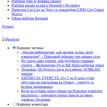
Potrebna Vam je dodatna zarada?
Potrebni mesari za rad u Sloveniji i Hrvatskoj
Паметни Сат-Сат за Децу са локацијом-СИМ Сат-Смарт
Wатцх
Otkup telefona Beograd
Огласи
Највише читања
„Нисам мађионичар, али желим да вас лепо
изненадим“ – Павловић обишао три нишка села
Не граде само терени, већ будућност нишког
спорта – Железничар Југ и КК Ниш најбољи доказ
Лесковац; Из буџета града исплаћено 10.986.645
динара
ХИТНО ЗА ТУРИСТЕ: Од 5 до 9 сати сутра
обустава на прелазима ка Грчкој – очекују се
велика задржавања
Вода за купање изнад бране на Власини изврсног
квалитета – најновија оцена Завода за јавно
здравље Лесковац
Највише коментара