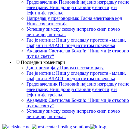
Градоначелник Павловић најавио изградњу гасне
електране: Ниш добија стабилну енергију и
јефтиније грејање
Напредак у преговорима: Гасна електрана код
Ниша све извеснија
Успешну зимску сезону испратио снег, почео
летњи ред летења -
Где је истина: Ниш у огледалу протеста - млади,
грађани и ВЛАСТ пред испитом поверења
Академик Светислав Божић: "Ниш ми је отворио
пут ка свету“
Последњи коментари
Дан примирја у Првом светском рату
Где је истина: Ниш у огледалу протеста - млади,
грађани и ВЛАСТ пред испитом поверења
Градоначелник Павловић најавио изградњу гасне
електране: Ниш добија стабилну енергију и
јефтиније грејање
Академик Светислав Божић: "Ниш ми је отворио
пут ка свету“
Успешну зимску сезону испратио снег, почео
летњи ред летења -