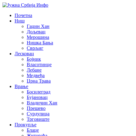
Почетна
Ниш
Гаџин Хан
Дољевац
Мерошина
Нишка Бања
Сврљиг
Лесковац
Бојник
Власотинце
Лебане
Медвеђа
Црна Трава
Врање
Босилеград
Бујановац
Владичин Хан
Прешево
Сурдулица
Трговиште
Прокупље
Блаце
Житорађа