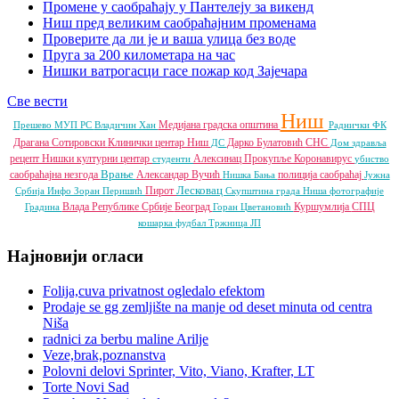
Промене у саобраћају у Пантелеју за викенд
Ниш пред великим саобраћајним променама
Проверите да ли је и ваша улица без воде
Пруга за 200 километара на час
Нишки ватрогасци гасе пожар код Зајечара
Све вести
Ниш
Медијана градска општина
Прешево
МУП РС
Владичин Хан
Раднички ФК
Драгана Сотировски
Клинички центар Ниш
Дарко Булатовић
СНС
ДС
Дом здравља
рецепт
Нишки културни центар
Алексинац
Прокупље
Коронавирус
студенти
убиство
Врање
саобраћајна незгода
Александар Вучић
полиција
саобраћај
Нишка Бања
Јужна
Лесковац
Пирот
Србија Инфо
Зоран Перишић
Скупштина града Ниша
фотографије
Влада Републике Србије
Београд
Куршумлија
СПЦ
Градина
Горан Цветановић
кошарка
фудбал
Тржница ЈП
Најновији огласи
Folija,cuva privatnost ogledalo efektom
Prodaje se gg zemljište na manje od deset minuta od centra
Niša
radnici za berbu maline Arilje
Veze,brak,poznanstva
Polovni delovi Sprinter, Vito, Viano, Krafter, LT
Torte Novi Sad