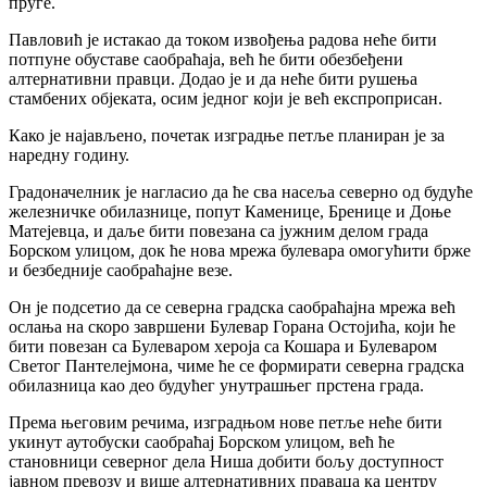
пруге.
Павловић је истакао да током извођења радова неће бити
потпуне обуставе саобраћаја, већ ће бити обезбеђени
алтернативни правци. Додао је и да неће бити рушења
стамбених објеката, осим једног који је већ експроприсан.
Како је најављено, почетак изградње петље планиран је за
наредну годину.
Градоначелник је нагласио да ће сва насеља северно од будуће
железничке обилазнице, попут Каменице, Бренице и Доње
Матејевца, и даље бити повезана са јужним делом града
Борском улицом, док ће нова мрежа булевара омогућити брже
и безбедније саобраћајне везе.
Он је подсетио да се северна градска саобраћајна мрежа већ
ослања на скоро завршени Булевар Горана Остојића, који ће
бити повезан са Булеваром хероја са Кошара и Булеваром
Светог Пантелејмона, чиме ће се формирати северна градска
обилазница као део будућег унутрашњег прстена града.
Према његовим речима, изградњом нове петље неће бити
укинут аутобуски саобраћај Борском улицом, већ ће
становници северног дела Ниша добити бољу доступност
јавном превозу и више алтернативних праваца ка центру