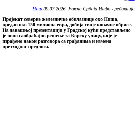
Ниш
09.07.2026. Јужна Србија Инфо - редакција
Пројекат северне железничке обилазнице око Ниша,
вредан око 150 милиона евра, добија своје коначне обрисе.
На данашњој презентацији у Градској кући представљено
је ново саобраћајно решење за Борску улицу, које је
израђено након разговора са грађанима и измена
претходног предлога.