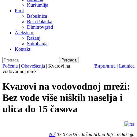
Kuršumlija
Pirot
Babušnica
Bela Palanka
Dimitrovgrad
Aleksinac
Ražanj
Sokobanja
Kontakt
Početna
|
Obaveštenja
|
Kvarovi na
Ћирилица
|
Latinica
vodovodnoj mreži
Kvarovi na vodovodnoj mreži:
Bez vode više niških naselja i
ulica do 15 časova
Niš
07.07.2026. Južna Srbija Infi - redakcija