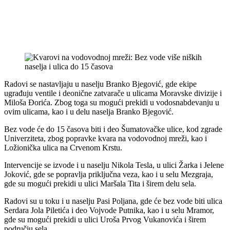
Radovi se nastavljaju u naselju Branko Bjegović, gde ekipe
ugrađuju ventile i deonične zatvarače u ulicama Moravske divizije i
Miloša Đorića. Zbog toga su mogući prekidi u vodosnabdevanju u
ovim ulicama, kao i u delu naselja Branko Bjegović.
Bez vode će do 15 časova biti i deo Šumatovačke ulice, kod zgrade
Univerziteta, zbog popravke kvara na vodovodnoj mreži, kao i
Ložionička ulica na Crvenom Krstu.
Intervencije se izvode i u naselju Nikola Tesla, u ulici Žarka i Jelene
Joković, gde se popravlja priključna veza, kao i u selu Mezgraja,
gde su mogući prekidi u ulici Maršala Tita i širem delu sela.
Radovi su u toku i u naselju Pasi Poljana, gde će bez vode biti ulica
Serdara Jola Piletića i deo Vojvode Putnika, kao i u selu Mramor,
gde su mogući prekidi u ulici Uroša Prvog Vukanovića i širem
području sela.