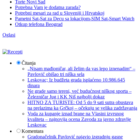
Torte Novi Sad
Potrebna Vam je dodatna zarada?
Potrebni mesari za rad u Sloveniji i Hrvatskoj
Pametni Sat-Sat za Decu sa lokacijom-SIM Sat-Smart Watch
Otkup telefona Beograd
Oglasi
Čitanja
„Nisam mađioničar, ali želim da vas lepo iznenadim“ –
Pavlović obišao tri niška sela
Leskovac; Iz budžeta grada isplaćeno 10.986.645
dinara
Ne grade samo tereni, već budućnost niškog sporta –
Železničar Jug i KK Niš najbolji dokaz
HITNO ZA TURISTE: Od 5 do 9 sati sutra obustava
na prelazima ka Grčkoj – očekuju se velika zadržavanja
Voda za kupanje iznad brane na Vlasini izvrsnog
kvaliteta – najnovija ocena Zavoda za javno zdravlje
Leskovac
Komentara
Gradonačelnik Pavlović najavio izgradnju gasne