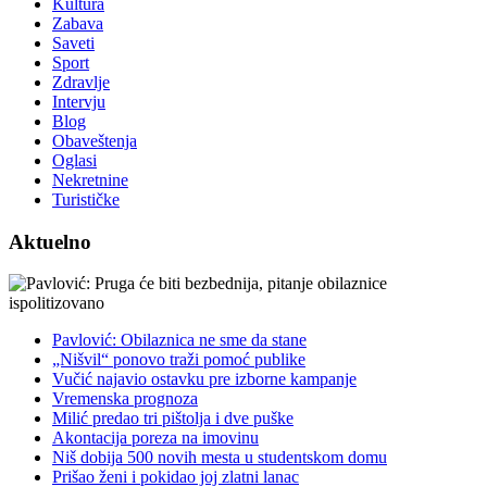
Kultura
Zabava
Saveti
Sport
Zdravlje
Intervju
Blog
Obaveštenja
Oglasi
Nekretnine
Turističke
Aktuelno
Pavlović: Obilaznica ne sme da stane
„Nišvil“ ponovo traži pomoć publike
Vučić najavio ostavku pre izborne kampanje
Vremenska prognoza
Milić predao tri pištolja i dve puške
Akontacija poreza na imovinu
Niš dobija 500 novih mesta u studentskom domu
Prišao ženi i pokidao joj zlatni lanac