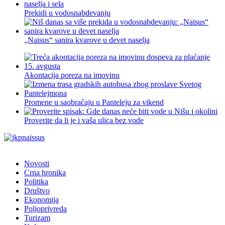
Prekidi u vodosnabdevanju
„Naisus“ sanira kvarove u devet naselja
Akontacija poreza na imovinu
Promene u saobraćaju u Panteleju za vikend
Proverite da li je i vaša ulica bez vode
Novosti
Crna hronika
Politika
Društvo
Ekonomija
Poljoprivreda
Turizam