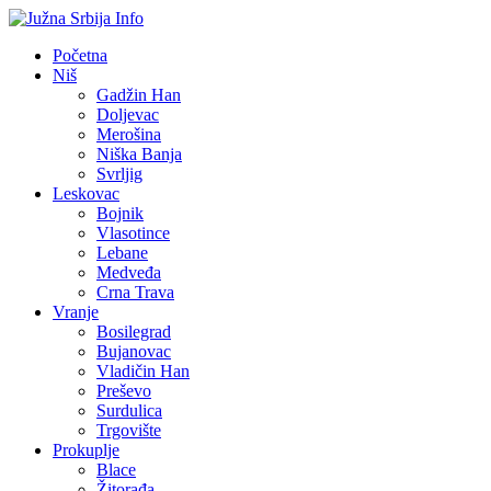
Početna
Niš
Gadžin Han
Doljevac
Merošina
Niška Banja
Svrljig
Leskovac
Bojnik
Vlasotince
Lebane
Medveđa
Crna Trava
Vranje
Bosilegrad
Bujanovac
Vladičin Han
Preševo
Surdulica
Trgovište
Prokuplje
Blace
Žitorađa