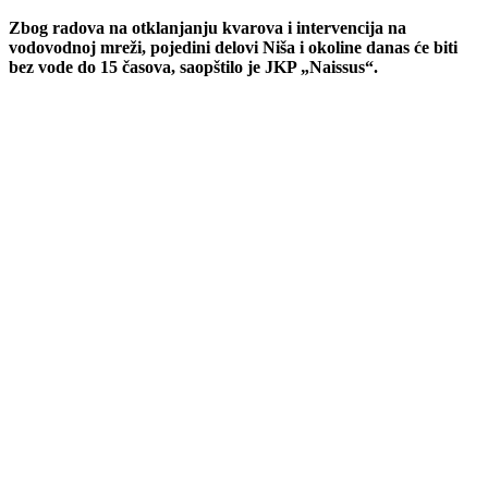
Zbog radova na otklanjanju kvarova i intervencija na
vodovodnoj mreži, pojedini delovi Niša i okoline danas će biti
bez vode do 15 časova, saopštilo je JKP „Naissus“.