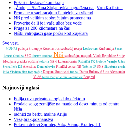
Požari u leskovačkom kraju
„Žudnja“ Slađana Stojanovića nagrađena na „Vrmdža festu“
Promene u saobraćaju u Panteleju za vikend
Niš pred velikim saobraćajnim promenama
Proverite da li je i vaša ulica bez vode
Pruga za 200 kilometara na čas
Niški vatrogasci gase požar kod Zaječara
Sve vesti
Leskovac
policija
Prokuplje
Koronavirus
saobraćaj
recept
Kuršumlija
MUP RS
Zoran
Niš
SPC
saobraćajna nezgoda
Vlada Republike Srbije
Perišić
Gradina
ubistvo
studenti
Vranje
Medijana gradska opština
Niški kulturni centar
košarka
Radnički FK
Preševo
Južna
Aleksinac
Klinički centar Niš
SNS
Srbija Info
DS
Dom zdravlja
Tržnica JP
Skupština grada
Dragana Sotirovski
Darko Bulatović
Pirot
Aleksandar
Niša
Vladičin Han
fotografije
fudbal
Vučić
Beograd
Niška Banja
Goran Cvetanović
Najnoviji oglasi
Folija,cuva privatnost ogledalo efektom
Prodaje se gg zemljište na manje od deset minuta od centra
Niša
radnici za berbu maline Arilje
Veze,brak,poznanstva
Polovni delovi Sprinter, Vito, Viano, Krafter, LT