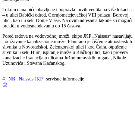
Tokom dana biće obavljene i popravke prvih ventila na više lokacija
– u ulici Babički odred, Gornjomatejevačkoj VIII prilazu, Borovoj
ulici, kao i u selu Donje Vlase. Na ovim adresama takođe su mogući
prekidi u vodosnabdevanju do 15 časova.
Pored radova na vodovodnoj mreži, ekipe JKP „Naissus“ nastavljaju
i održavanje kanalizacione mreže. Planirano je čišćenje atmosferskih
slivnika u Novosadskoj, Zelengorskoj ulici i kod Čaira, otpušenje
slivnika u selu Hum, ispiranje mreže u Blačkoj ulici, kao i provera
kanalizacije i sanacija u ulicama Južnomoravskih brigada, Nikole
Uzunovića i Stevana Kaćanskog.
#
Niš
Naissus JKP
servisne informacije
@