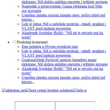
elektrane: Niš dobija stabilnu energiju i jeftinije grejanje
Napredak u pregovorima: Gasna elektrana kod Niša
sve izvesnija
Uspešnu zimsku sezonu ispratio sneg, počeo letnji red
letenja -
Gde je istina: Niš u ogledalu protesta - mladi, građani i
VLAST pred ispitom poverenja
Akademik Svetislav Božić: "Niš mi je otvorio put ka
svetu“
Poslednji komentari
Dan primirja u Prvom svetskom ratu
Gde je istina: Niš u ogledalu protesta - mladi, građani i
VLAST pred ispitom poverenja
Gradonačelnik Pavlović najavio izgradnju gasne
elektrane: Niš dobija stabilnu energiju i jeftinije grejanje
Akademik Svetislav Božić: "Niš mi je otvorio put ka
svetu“
Uspešnu zimsku sezonu ispratio sneg, počeo letnji red
letenja -