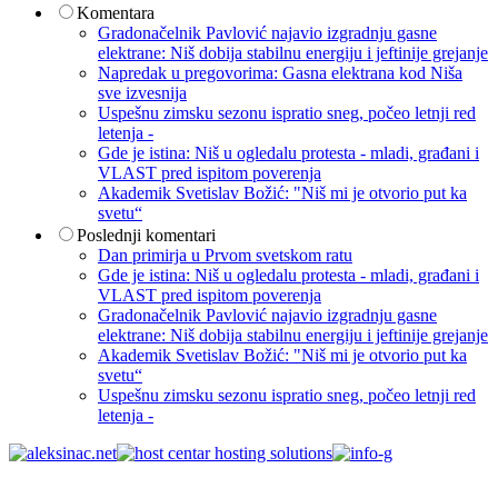
Komentara
Gradonačelnik Pavlović najavio izgradnju gasne
elektrane: Niš dobija stabilnu energiju i jeftinije grejanje
Napredak u pregovorima: Gasna elektrana kod Niša
sve izvesnija
Uspešnu zimsku sezonu ispratio sneg, počeo letnji red
letenja -
Gde je istina: Niš u ogledalu protesta - mladi, građani i
VLAST pred ispitom poverenja
Akademik Svetislav Božić: "Niš mi je otvorio put ka
svetu“
Poslednji komentari
Dan primirja u Prvom svetskom ratu
Gde je istina: Niš u ogledalu protesta - mladi, građani i
VLAST pred ispitom poverenja
Gradonačelnik Pavlović najavio izgradnju gasne
elektrane: Niš dobija stabilnu energiju i jeftinije grejanje
Akademik Svetislav Božić: "Niš mi je otvorio put ka
svetu“
Uspešnu zimsku sezonu ispratio sneg, počeo letnji red
letenja -