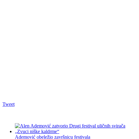
Tweet
Ademović obeležio završnicu festivala