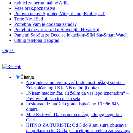
radnici za berbu maline Arilje
Veze,brak,poznanstva
Polovni delovi Sprinter, Vito, Viano, Krafter, LT
Torte Novi Sad
Potrebna Vam je dodatna zarada?
Potrebni mesari za rad u Sloveniji i Hrvatskoj
Pametni Sat-Sat za Decu sa lokacijom-SIM Sat-Smart Watch
Otkup telefona Beograd
Oglasi
Čitanja
Ne grade samo tereni, već budućnost niškog sporta –
Železničar Jug i KK Niš najbolji dokaz
„Nisam mađioničar, ali želim da vas lepo iznenadim“ –
Pavlović obišao tri niška sela
Leskovac; Iz budžeta grada isplaćeno 10.986.645
dinara
Mile Ristović: Danas nema ničeg jadnijeg nego biti
Ćaci.
HITNO ZA TURISTE: Od 5 do 9 sati sutra obustava
na prelazima ka Grčkoj – očekuju se velika zadržavanja