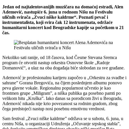
Jedan od najtalentovanijih muzičara na domaćoj estradi, Alen
Ademović, nastupiće 6. juna u rodnom Nišu na Festivalu
uličnih svirača „Zvuci niške kaldrme“. Poznati pevač i
instrumentalista, koji svira čak 12 instrumenata, održaće
humanitarni koncert kod Beogradske kapije sa početkom u 21
čas.
Nekoliko sati ranije, od 18 časova, kod Česme Stevana Sremca
program će otvoriti nastup orkestra Osnovne škole „Radoje
Domanović“, a ulaz na oba događaja biće slobodan za sve građane.
Ademović je profesionalnu karijeru započeo u „Orkestru za svadbe i
sahrane” Gorana Bregovića, na čijem poslednjem albumu ponovo
peva glavne vokale. Regionalnu popularnost učvrstio je kao
frontmen grupe „Miligram”, a niška publika ga posebno pamti po
velikom hitu „Kruška”. Iako danas sa porodicom živi u Beogradu,
Ademović nikada nije krio povezanost sa rodnim gradom, zbog
čega predstojeći nastup nosi posebnu emotivnu vrednost.
Sam festival „Zvuci niške kaldrme” održava se u subotu, 6. juna, u
centru Niša, u organizaciji Udruženja „Očuvanje srpskog stabla”,
dok funkciju umetničkog direktora obavlja niški muzičar Bata