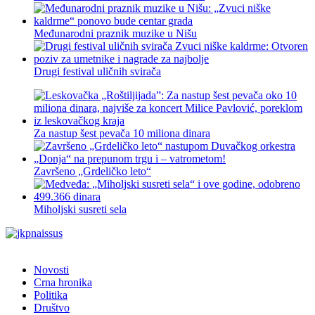
Međunarodni praznik muzike u Nišu
Drugi festival uličnih svirača
Za nastup šest pevača 10 miliona dinara
Završeno „Grdeličko leto“
Miholjski susreti sela
Novosti
Crna hronika
Politika
Društvo