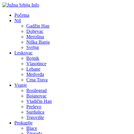
Početna
Niš
Gadžin Han
Doljevac
Merošina
Niška Banja
Svrljig
Leskovac
Bojnik
Vlasotince
Lebane
Medveđa
Crna Trava
Vranje
Bosilegrad
Bujanovac
Vladičin Han
Preševo
Surdulica
Trgovište
Prokuplje
Blace
Žitorađa