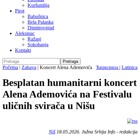
Kuršumlija
Pirot
Babušnica
Bela Palanka
Dimitrovgrad
Aleksinac
Ražanj
Sokobanja
Kontakt
Početna
|
Zabava
|
Koncert Alena Ademovića
Ћирилица
|
Latinica
Besplatan humanitarni koncert
Alena Ademovića na Festivalu
uličnih svirača u Nišu
Niš
18.05.2026. Južna Srbija Info - redakcija