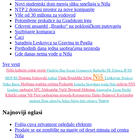
Novi studentski dom menja sliku smeštaja u Nišu
NTP 2 donosi prostor za nove kompanije
Više od 30 miliona za vodovod
Polomljene prskalice na Gradskom trgu
Crkveni ansambl „Branko“ na pokloničkom putovanju
Suzbijanje komaraca
Ćaci
Saradnja Leskovca sa Gravina in Puglia
Prethodnih dana jedna saobraćajna nezgoda
Gde danas nema vode u Nišu
Sve vesti
Niški kulturni centar
recept
Vladičin Han
Goran Cvetanović
Radnički FK
Tržnica JP
DS
Niš
Leskovac
Dragana Sotirovski
Vlada Republike Srbije
MUP RS
fudbal
Preševo
Medijana gradska opština
Prokuplje
policija
SNS
Niška Banja
košarka
Skupština grada Niša
saobraćaj
SPC
Aleksandar Vučić
Beograd
Aleksinac
Gradina
fotografije
Zoran Perišić
Klinički centar Niš
Pirot
saobraćajna nezgoda
Koronavirus
Darko Bulatović
Kuršumlija
Vranje
studenti
Dom zdravlja
Južna Srbija Info
ubistvo
Najnoviji oglasi
Folija,cuva privatnost ogledalo efektom
Prodaje se gg zemljište na manje od deset minuta od centra
Niša