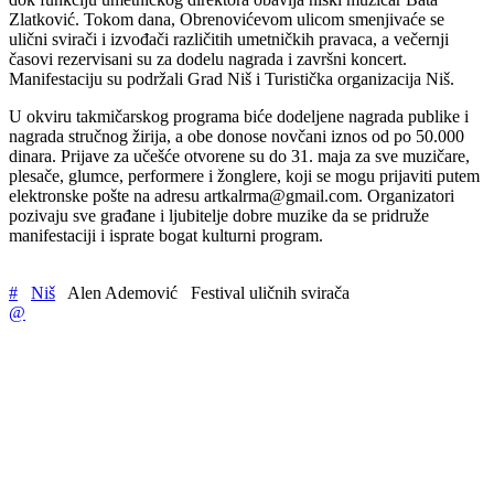
Zlatković. Tokom dana, Obrenovićevom ulicom smenjivaće se
ulični svirači i izvođači različitih umetničkih pravaca, a večernji
časovi rezervisani su za dodelu nagrada i završni koncert.
Manifestaciju su podržali Grad Niš i Turistička organizacija Niš.
U okviru takmičarskog programa biće dodeljene nagrada publike i
nagrada stručnog žirija, a obe donose novčani iznos od po 50.000
dinara. Prijave za učešće otvorene su do 31. maja za sve muzičare,
plesače, glumce, performere i žonglere, koji se mogu prijaviti putem
elektronske pošte na adresu artkalrma@gmail.com. Organizatori
pozivaju sve građane i ljubitelje dobre muzike da se pridruže
manifestaciji i isprate bogat kulturni program.
#
Niš
Alen Ademović
Festival uličnih svirača
@