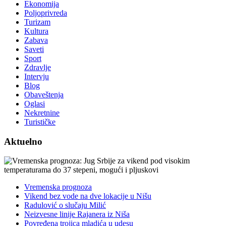
Ekonomija
Poljoprivreda
Turizam
Kultura
Zabava
Saveti
Sport
Zdravlje
Intervju
Blog
Obaveštenja
Oglasi
Nekretnine
Turističke
Aktuelno
Vremenska prognoza
Vikend bez vode na dve lokacije u Nišu
Radulović o slučaju Milić
Neizvesne linije Rajanera iz Niša
Povređena trojica mladića u udesu