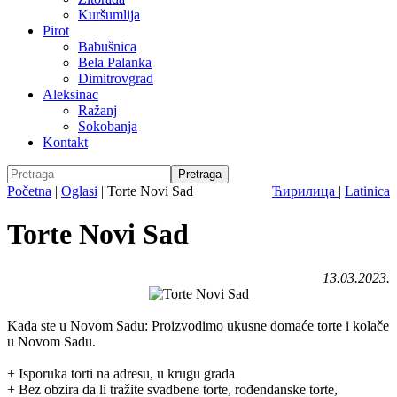
Kuršumlija
Pirot
Babušnica
Bela Palanka
Dimitrovgrad
Aleksinac
Ražanj
Sokobanja
Kontakt
Početna
|
Oglasi
|
Torte Novi Sad
Ћирилица
|
Latinica
Torte Novi Sad
13.03.2023.
Kada ste u Novom Sadu: Proizvodimo ukusne domaće torte i kolače
u Novom Sadu.
+ Isporuka torti na adresu, u krugu grada
+ Bez obzira da li tražite svadbene torte, rođendanske torte,