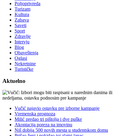
Poljoprivreda
Turizam
Kultura
Zabava
Saveti
Sport
Zdravlje
Intervju
Blog
Obaveštenja
Oglasi
Nekretnine
Turističke
Aktuelno
Vučić najavio ostavku pre izborne kampanje
Vremenska prognoza
Milić predao tri pištolja i dve puške
Akontacija poreza na imovinu
Niš dobija 500 novih mesta u studentskom domu
Prišao ženi i pokidao joj zlatni lanac