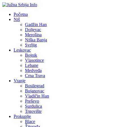
Početna
Niš
Gadžin Han
Doljevac
Merošina
Niška Banja
Svrljig
Leskovac
Bojnik
Vlasotince
Lebane
Medveđa
Crna Trava
Vranje
Bosilegrad
Bujanovac
Vladičin Han
Preševo
Surdulica
Trgovište
Prokuplje
Blace
Žitorađa