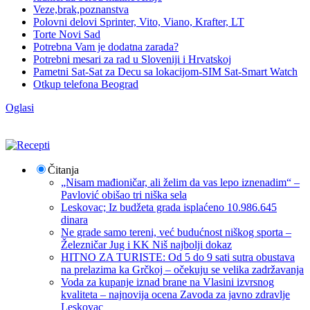
Veze,brak,poznanstva
Polovni delovi Sprinter, Vito, Viano, Krafter, LT
Torte Novi Sad
Potrebna Vam je dodatna zarada?
Potrebni mesari za rad u Sloveniji i Hrvatskoj
Pametni Sat-Sat za Decu sa lokacijom-SIM Sat-Smart Watch
Otkup telefona Beograd
Oglasi
Čitanja
„Nisam mađioničar, ali želim da vas lepo iznenadim“ –
Pavlović obišao tri niška sela
Leskovac; Iz budžeta grada isplaćeno 10.986.645
dinara
Ne grade samo tereni, već budućnost niškog sporta –
Železničar Jug i KK Niš najbolji dokaz
HITNO ZA TURISTE: Od 5 do 9 sati sutra obustava
na prelazima ka Grčkoj – očekuju se velika zadržavanja
Voda za kupanje iznad brane na Vlasini izvrsnog
kvaliteta – najnovija ocena Zavoda za javno zdravlje
Leskovac