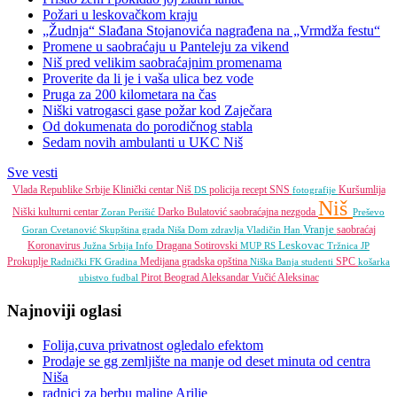
Požari u leskovačkom kraju
„Žudnja“ Slađana Stojanovića nagrađena na „Vrmdža festu“
Promene u saobraćaju u Panteleju za vikend
Niš pred velikim saobraćajnim promenama
Proverite da li je i vaša ulica bez vode
Pruga za 200 kilometara na čas
Niški vatrogasci gase požar kod Zaječara
Od dokumenata do porodičnog stabla
Sedam novih ambulanti u UKC Niš
Sve vesti
Vlada Republike Srbije
Klinički centar Niš
policija
recept
SNS
Kuršumlija
DS
fotografije
Niš
Niški kulturni centar
Darko Bulatović
saobraćajna nezgoda
Zoran Perišić
Preševo
Vranje
saobraćaj
Goran Cvetanović
Skupština grada Niša
Dom zdravlja
Vladičin Han
Leskovac
Koronavirus
Dragana Sotirovski
Južna Srbija Info
MUP RS
Tržnica JP
Prokuplje
Medijana gradska opština
SPC
Radnički FK
Gradina
Niška Banja
studenti
košarka
Pirot
Beograd
Aleksandar Vučić
Aleksinac
ubistvo
fudbal
Najnoviji oglasi
Folija,cuva privatnost ogledalo efektom
Prodaje se gg zemljište na manje od deset minuta od centra
Niša
radnici za berbu maline Arilje