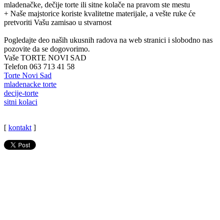
mladenačke, dečije torte ili sitne kolače na pravom ste mestu
+ Naše majstorice koriste kvalitetne materijale, a vešte ruke će
pretvoriti Vašu zamisao u stvarnost
Pogledajte deo naših ukusnih radova na web stranici i slobodno nas
pozovite da se dogovorimo.
Vaše TORTE NOVI SAD
Telefon 063 713 41 58
Torte Novi Sad
mladenacke torte
decije-torte
sitni kolaci
[
kontakt
]