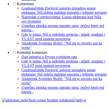
Komentara
Gradonačelnik Pavlović najavio izgradnju gasne
elektrane: Niš dobija stabilnu energiju i jeftinije grejanje
Napredak u pregovorima: Gasna elektrana kod Niša
sve izvesnija
Uspešnu zimsku sezonu ispratio sneg, počeo letnji red
letenja -
Gde je istina: Niš u ogledalu protesta - mladi, građani i
VLAST pred ispitom poverenja
Akademik Svetislav Božić: "Niš mi je otvorio put ka
svetu“
Poslednji komentari
Dan primirja u Prvom svetskom ratu
Gde je istina: Niš u ogledalu protesta - mladi, građani i
VLAST pred ispitom poverenja
Gradonačelnik Pavlović najavio izgradnju gasne
elektrane: Niš dobija stabilnu energiju i jeftinije grejanje
Akademik Svetislav Božić: "Niš mi je otvorio put ka
svetu“
Uspešnu zimsku sezonu ispratio sneg, počeo letnji red
letenja -