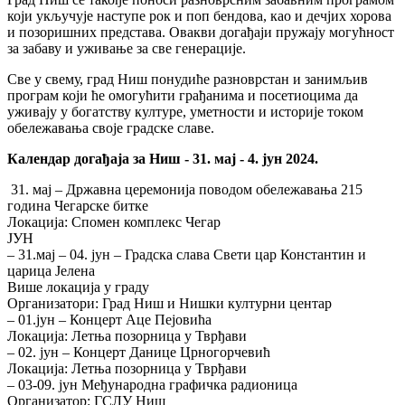
који укључује наступе рок и поп бендова, као и дечјих хорова
и позоришних представа. Овакви догађаји пружају могућност
за забаву и уживање за све генерације.
Све у свему, град Ниш понудиће разноврстан и занимљив
програм који ће омогућити грађанима и посетиоцима да
уживају у богатству културе, уметности и историје током
обележавања своје градске славе.
Календар догађаја за Ниш - 31. мај - 4. јун 2024.
31. мај – Државна церемонија поводом обележавања 215
година Чегарске битке
Локација: Спомен комплекс Чегар
ЈУН
– 31.мај – 04. јун – Градска слава Свети цар Константин и
царица Јелена
Више локација у граду
Организатори: Град Ниш и Нишки културни центар
– 01.јун – Концерт Аце Пејовића
Локација: Летња позорница у Тврђави
– 02. јун – Концерт Данице Црногорчевић
Локација: Летња позорница у Тврђави
– 03-09. јун Међународна графичка радионица
Организатор: ГСЛУ Ниш