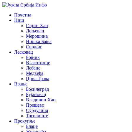
Почетна
Ниш
Гаџин Хан
Дољевац
Мерошина
Нишка Бања
Сврљиг
Лесковац
Бојник
Власотинце
Лебане
Медвеђа
Црна Трава
Врање
Босилеград
Бујановац
Владичин Хан
Прешево
Сурдулица
Трговиште
Прокупље
Блаце
Житорађа