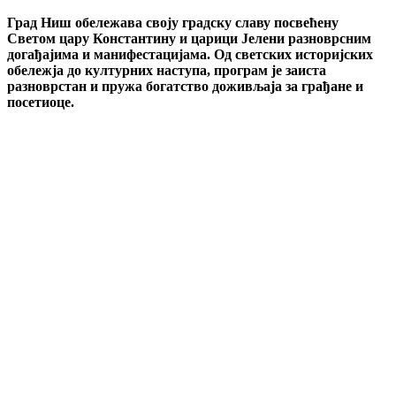
Град Ниш обележава своју градску славу посвећену
Светом цару Константину и царици Јелени разноврсним
догађајима и манифестацијама. Од светских историјских
обележја до културних наступа, програм је заиста
разноврстан и пружа богатство доживљаја за грађане и
посетиоце.