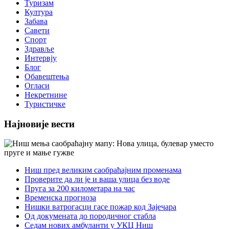
Туризам
Култура
Забава
Савети
Спорт
Здравље
Интервју
Блог
Обавештења
Огласи
Некретнине
Туристичке
Најновије вести
Ниш пред великим саобраћајним променама
Проверите да ли је и ваша улица без воде
Пруга за 200 километара на час
Временска прогноза
Нишки ватрогасци гасе пожар код Зајечара
Од докумената до породичног стабла
Седам нових амбуланти у УКЦ Ниш