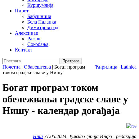
Куршумлија
Пирот
Бабушница
Бела Паланка
Димитровград
Алексинац
Ражањ
Сокобања
Контакт
Почетна
|
Обавештења
|
Богат програм
Ћирилица
|
Latinica
током градске славе у Нишу
Богат програм током
обележвања градске славе у
Нишу - календар догађаја
Ниш
31.05.2024. Јужна Србија Инфо - редакција