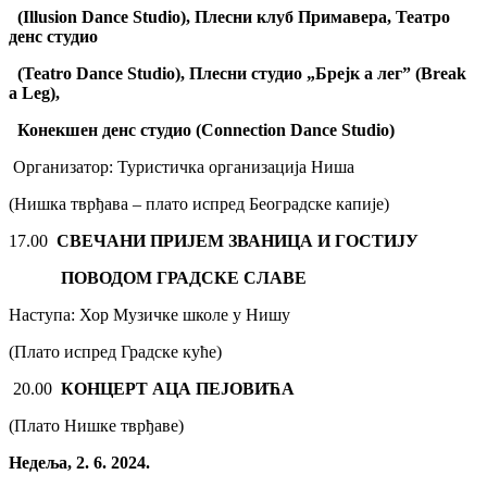
(
Illusion
Dance
Studio
), Плесни клуб Примавера, Театро
денс студио
(
Teatro Dance Studio)
, Плесни студио „Брејк а лег”
(
Break
a Leg),
Конекшен денс студио (
Connection Dance Studio
)
Организатор: Туристичка организација Ниша
(Нишка тврђава – плато испред Београдске капије)
17.00
СВЕЧАНИ ПРИЈЕМ ЗВАНИЦА И ГОСТИЈУ
ПОВОДОМ ГРАДСКЕ СЛАВЕ
Наступа: Хор Музичке школе у Нишу
(Плато испред Градске куће)
20.00
КОНЦЕРТ АЦА ПЕЈОВИЋА
(Плато Нишке тврђаве)
Недеља, 2. 6. 2024.