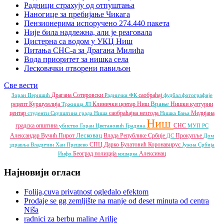
Радници страхују од отпуштања
Наногице за пребијање Чикага
Пензионерима испоручено 274.440 пакета
Није била надлежна, али је реаговала
Цистерна са водом у УКЦ Ниш
Питања СНС-а за Драгана Милића
Вода приоритет за нишка села
Лесковачки отворени павиљон
Све вести
Драгана Сотировски
саобраћај
Зоран Перишић
Раднички ФК
фудбал
фотографије
Врање
рецепт
Куршумлија
Клинички центар Ниш
Нишки културни
Тржница ЈП
центар
саобраћајна незгода
Медијана
студенти
Скупштина града Ниша
Нишка Бања
Ниш
градска општина
СНС
убиство
Горан Цветановић
Градина
МУП РС
Лесковац
Александар Вучић
Пирот
Влада Републике Србије
Прокупље
ДС
Дом
СПЦ
Дарко Булатовић
Коронавирус
здравља
Владичин Хан
Прешево
Јужна Србија
Београд
полиција
Алексинац
Инфо
кошарка
Најновији огласи
Folija,cuva privatnost ogledalo efektom
Prodaje se gg zemljište na manje od deset minuta od centra
Niša
radnici za berbu maline Arilje