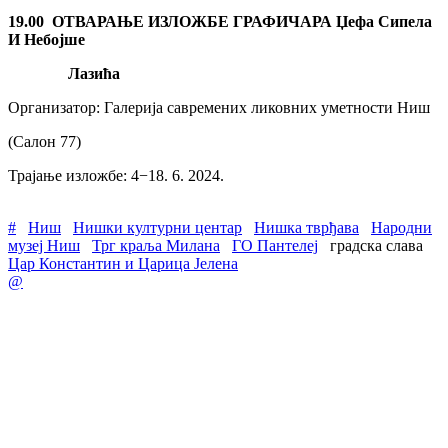
19.00
ОТВАРАЊЕ ИЗЛОЖБЕ ГРАФИЧАРА Џефа Сипела
И Небојше
Лазића
Организатор: Галерија савремених ликовних уметности Ниш
(Салон 77)
Трајање изложбе: 4−18. 6. 2024.
#
Ниш
Нишки културни центар
Нишка тврђава
Народни
музеј Ниш
Трг краља Милана
ГО Пантелеј
градска слава
Цар Константин и Царица Јелена
@