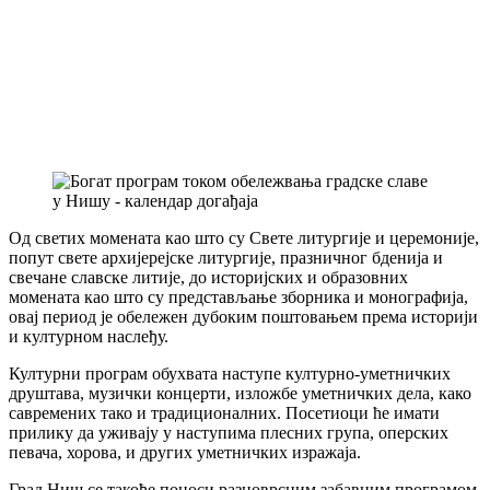
Од светих момената као што су Свете литургије и церемоније,
попут свете архијерејске литургије, празничног бденија и
свечане славске литије, до историјских и образовних
момената као што су представљање зборника и монографија,
овај период је обележен дубоким поштовањем према историји
и културном наслеђу.
Културни програм обухвата наступе културно-уметничких
друштава, музички концерти, изложбе уметничких дела, како
савремених тако и традиционалних. Посетиоци ће имати
прилику да уживају у наступима плесних група, оперских
певача, хорова, и других уметничких изражаја.
Град Ниш се такође поноси разноврсним забавним програмом