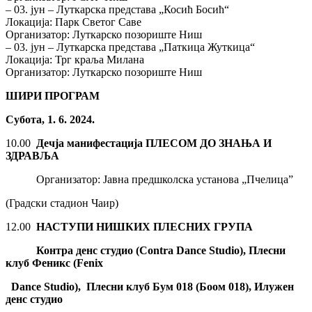
– 03. јун – Луткарска представа „Косић Босић“
Локација: Парк Светог Саве
Организатор: Луткарско позориште Ниш
– 03. јун – Луткарска представа „Паткица Жуткица“
Локација: Трг краља Милана
Организатор: Луткарско позориште Ниш
ШИРИ ПРОГРАМ
Субота, 1. 6. 2024.
10.00
Дечја манифестација
ПЛЕСОМ ДО ЗНАЊА И
ЗДРАВЉА
Организатор: Јавна предшколска установа „Пчелица”
(Градски стадион Чаир)
12.00
НАСТУПИ НИШКИХ ПЛЕСНИХ ГРУПА
Контра денс студио (
Contra
Dance
Studio
), Плесни
клуб Феникс
(Fenix
Dance Studio)
,
Плесни клуб Бум 018 (Боом 018), Илужен
денс студио