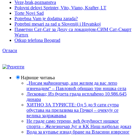
Veze,brak,poznanstva
Polovni delovi Sprinter, Vito, Viano, Krafter, LT
Torte Novi Sad
Potrebna Vam je dodatna zarada?
Potrebni mesari za rad u Sloveniji i Hrvatskoj
Паметни Сат-Сат за Децу са локацијом-СИМ Сат-Смарт
Wатцх
Otkup telefona Beograd
Огласи
Највише читања
„Нисам мађионичар, али желим да вас лепо
изненадим“ – Павловић обишао три нишка села
Лесковац; Из буџета града исплаћено 10.986.645
динара
ХИТНО ЗА ТУРИСТЕ: Од 5 до 9 сати сутра
обустава на прелазима ка Грчкој – очекују се
велика задржавања
Не граде само терени, већ будућност нишког
спорта – Железничар Југ и КК Ниш најбољи доказ
Вода за купање изнад бране на Власини изврсног