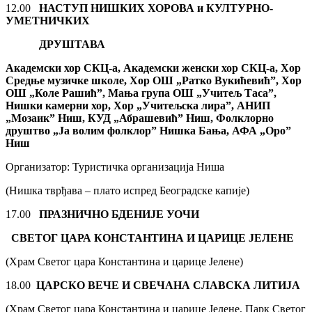
12.00
НАСТУП НИШКИХ ХОРОВА и КУЛТУРНО-
УМЕТНИЧКИХ
ДРУШТАВА
Академски хор СКЦ-а, Академски женски хор СКЦ-а, Хор
Средње музичке школе, Хор ОШ „Ратко Вукићевић”, Хор
ОШ „Коле Рашић”, Мања група ОШ „Учитељ Таса”,
Нишки камерни хор, Хор „Учитељска лира”, АНИП
„Мозаик” Ниш, КУД „Абрашевић” Ниш, Фолклорно
друштво „Ја волим фолклор” Нишка Бања, АФА „Оро”
Ниш
Организатор: Туристичка организација Ниша
(Нишка тврђава – плато испред Београдске капије)
17.00
ПРАЗНИЧНО
БДЕНИЈЕ УОЧИ
СВЕТОГ ЦАРА КОНСТАНТИНА И ЦАРИЦЕ ЈЕЛЕНЕ
(Храм Светог цара Константина и царице Јелене)
18.00
ЦАРСКО ВЕЧЕ И СВЕЧАНА СЛАВСКА ЛИТИЈА
(Храм Светог цара Константина и царице Јелене, Парк Светог