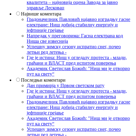
квалитета – најновија оцена Завода за јавно
здравље Лесковац
Највише коментара
Градоначелник Павловић најавио изградњу гасне
електране: Ниш добија стабилну енергију и
јефтиније грејање
Напредак у преговорима: Гасна електрана код
Ниша све извеснија
Успешну зимску сезону испратио снег, почео
летњи ред летења -
Где је истина: Ниш у огледалу протеста - млади,
грађани и ВЛАСТ пред испитом поверења
Академик Светислав Божић: "Ниш ми је отворио
пут ка свету“
Последњи коментари
Дан примирја у Првом светском рату
Где је истина: Ниш у огледалу протеста - млади,
грађани и ВЛАСТ пред испитом поверења
Градоначелник Павловић најавио изградњу гасне
електране: Ниш добија стабилну енергију и
јефтиније грејање
Академик Светислав Божић: "Ниш ми је отворио
пут ка свету“
Успешну зимску сезону испратио снег, почео
летњи ред летења -