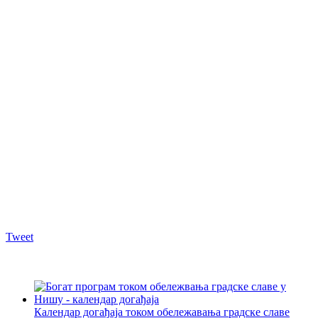
Tweet
Календар догађаја током обележавања градске славе