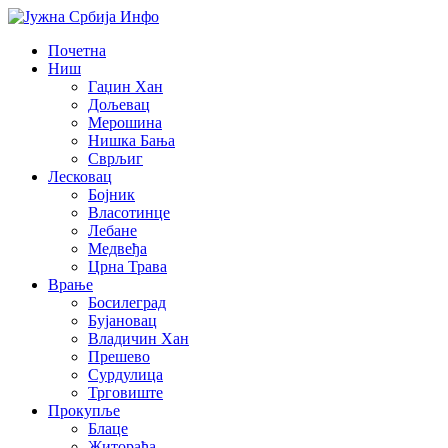
Почетна
Ниш
Гаџин Хан
Дољевац
Мерошина
Нишка Бања
Сврљиг
Лесковац
Бојник
Власотинце
Лебане
Медвеђа
Црна Трава
Врање
Босилеград
Бујановац
Владичин Хан
Прешево
Сурдулица
Трговиште
Прокупље
Блаце
Житорађа