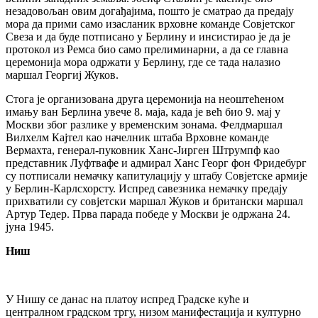
незадовољан овим догађајима, пошто је сматрао да предају
мора да прими само изасланик врховне команде Совјетског
Свеза и да буде потписано у Берлину и инсистирао је да је
протокол из Ремса био само прелиминарни, а да се главна
церемонија мора одржати у Берлину, где се тада налазио
маршал Георгиј Жуков.
Стога је организована друга церемонија на неоштећеном
имању ван Берлина увече 8. маја, када је већ био 9. мај у
Москви због разлике у временским зонама. Фелдмаршал
Вилхелм Кајтел као начелник штаба Врховне команде
Вермахта, генерал-пуковник Ханс-Јирген Штрумпф као
представник Луфтвафе и адмирал Ханс Георг фон Фридебург
су потписали немачку капитулацију у штабу Совјетске армије
у Берлин-Карлсхорсту. Испред савезника немачку предају
прихватили су совјетски маршал Жуков и британски маршал
Артур Тедер. Прва парада победе у Москви је одржана 24.
јуна 1945.
Ниш
У Нишу се данас на платоу испред Градске куће и
централном градском тргу, низом манифестација и културно