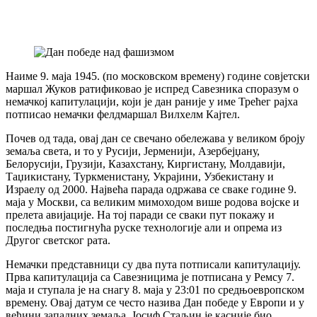
Наиме 9. маја 1945. (по московском времену) године совјетски
маршал Жуков ратификовао је испред Савезника споразум о
немачкој капитулацији, који је дан раније у име Трећег рајха
потписао немачки фелдмаршал Вилхелм Кајтел.
Почев од тада, овај дан се свечано обележава у великом броју
земаља света, и то у Русији, Јерменији, Азербејџану,
Белорусији, Грузији, Казахстану, Киргистану, Молдавији,
Таџикистану, Туркменистану, Украјини, Узбекистану и
Израелу од 2000. Највећа парада одржава се сваке године 9.
маја у Москви, са великим мимоходом више родова војске и
прелета авијације. На тој паради се сваки пут покажу и
последња постигнућа руске технологије али и опрема из
Другог светског рата.
Немачки представници су два пута потписали капитулацију.
Прва капитулација са Савезницима је потписана у Ремсу 7.
маја и ступала је на снагу 8. маја у 23:01 по средњоевропском
времену. Овај датум се често назива Дан победе у Европи и у
већини западних земаља. Јосиф Стаљин је касније био