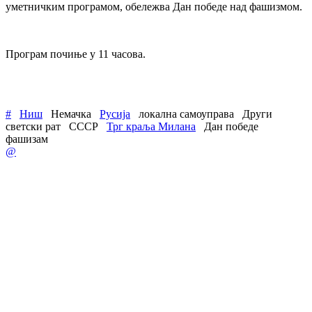
уметничким програмом, обележва Дан победе над фашизмом.
Програм почиње у 11 часова.
#
Ниш
Немачка
Русија
локална самоуправа
Други
светски рат
СССР
Трг краља Милана
Дан победе
фашизам
@