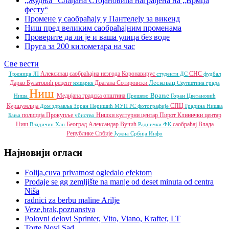
„Жудња“ Слађана Стојановића награђена на „Врмџа
фесту“
Промене у саобраћају у Пантелеју за викенд
Ниш пред великим саобраћајним променама
Проверите да ли је и ваша улица без воде
Пруга за 200 километара на час
Све вести
Алексинац
саобраћајна незгода
Коронавирус
СНС
Тржница ЈП
студенти
ДС
фудбал
Лесковац
Дарко Булатовић
рецепт
Драгана Сотировски
кошарка
Скупштина града
Ниш
Врање
Медијана градска општина
Ниша
Прешево
Горан Цветановић
Куршумлија
СПЦ
Дом здравља
Зоран Перишић
МУП РС
фотографије
Градина
Нишка
полиција
Прокупље
Нишки културни центар
Пирот
Клинички центар
Бања
убиство
Ниш
Београд
Александар Вучић
саобраћај
Влада
Владичин Хан
Раднички ФК
Републике Србије
Јужна Србија Инфо
Најновији огласи
Folija,cuva privatnost ogledalo efektom
Prodaje se gg zemljište na manje od deset minuta od centra
Niša
radnici za berbu maline Arilje
Veze,brak,poznanstva
Polovni delovi Sprinter, Vito, Viano, Krafter, LT
Torte Novi Sad