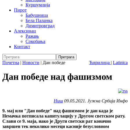
Куршумлија
Пирот
Бабушница
Бела Паланка
Димитровград
Алексинац
Ражањ
Сокобања
Контакт
Почетна
|
Новости
|
Дан победе
Ћирилица
|
Latinica
Дан победе над фашизмом
Ниш
09.05.2021. Јужна Србија Инфо
9. мај или "Дан победе" над фашизмом је дан када је
Немачка потписала капитулацију у Другом светском рату.
Слави се 9. маја, иако је Други светски рат коначно
завршен тек неколико месеци касније безусловном