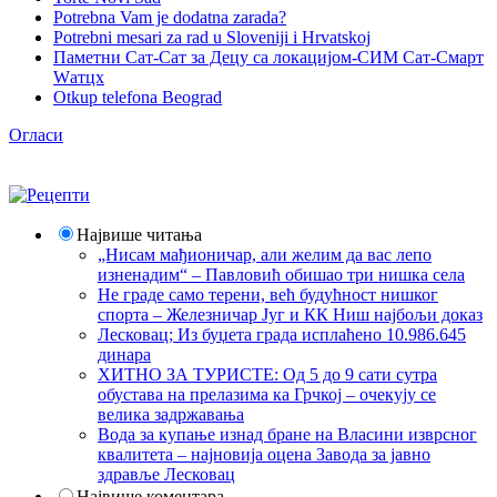
Potrebna Vam je dodatna zarada?
Potrebni mesari za rad u Sloveniji i Hrvatskoj
Паметни Сат-Сат за Децу са локацијом-СИМ Сат-Смарт
Wатцх
Otkup telefona Beograd
Огласи
Највише читања
„Нисам мађионичар, али желим да вас лепо
изненадим“ – Павловић обишао три нишка села
Не граде само терени, већ будућност нишког
спорта – Железничар Југ и КК Ниш најбољи доказ
Лесковац; Из буџета града исплаћено 10.986.645
динара
ХИТНО ЗА ТУРИСТЕ: Од 5 до 9 сати сутра
обустава на прелазима ка Грчкој – очекују се
велика задржавања
Вода за купање изнад бране на Власини изврсног
квалитета – најновија оцена Завода за јавно
здравље Лесковац
Највише коментара