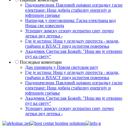
Градоначелник Павловић најавио изградњу гасне
електране: Ниш добија стабилну енергију и
јефтиније грејање
Напредак у преговорима: Гасна електрана код
Ниша све извеснија
Успешну зимску сезону испратио снег, почео
летњи ред летења -
Где је истина: Ниш у огледалу протеста - млади,
грађани и ВЛАСТ пред испитом поверења
Академик Светислав Божић: "Ниш ми је отворио
пут ка свету“
Последњи коментари
Дан примирја у Првом светском рату
Где је истина: Ниш у огледалу протеста - млади,
грађани и ВЛАСТ пред испитом поверења
Градоначелник Павловић најавио изградњу гасне
електране: Ниш добија стабилну енергију и
јефтиније грејање
Академик Светислав Божић: "Ниш ми је отворио
пут ка свету“
Успешну зимску сезону испратио снег, почео
летњи ред летења -