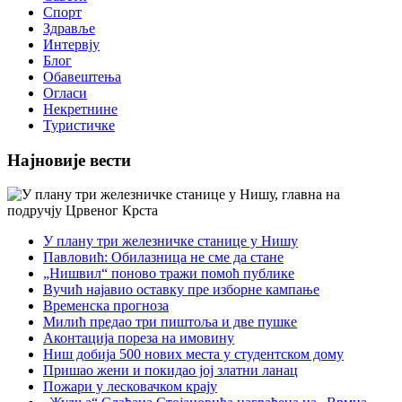
Спорт
Здравље
Интервју
Блог
Обавештења
Огласи
Некретнине
Туристичке
Најновије вести
У плану три железничке станице у Нишу
Павловић: Обилазница не сме да стане
„Нишвил“ поново тражи помоћ публике
Вучић најавио оставку пре изборне кампање
Временска прогноза
Милић предао три пиштоља и две пушке
Аконтација пореза на имовину
Ниш добија 500 нових места у студентском дому
Пришао жени и покидао јој златни ланац
Пожари у лесковачком крају