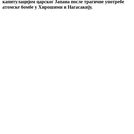
капитулацијом царског Јапана после трагичне употребе
атомске бомбе у Хирошими и Нагасакију.