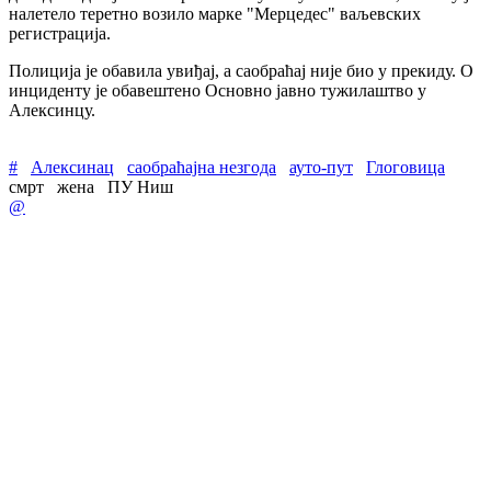
налетело теретно возило марке "Мерцедес" ваљевских
регистрација.
Полиција је обавила увиђај, а саобраћај није био у прекиду. О
инциденту је обавештено Основно јавно тужилаштво у
Алексинцу.
#
Алексинац
саобраћајна незгода
ауто-пут
Глоговица
смрт
жена
ПУ Ниш
@