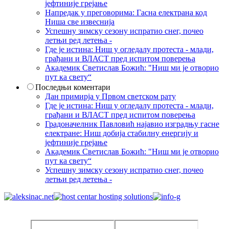
јефтиније грејање
Напредак у преговорима: Гасна електрана код
Ниша све извеснија
Успешну зимску сезону испратио снег, почео
летњи ред летења -
Где је истина: Ниш у огледалу протеста - млади,
грађани и ВЛАСТ пред испитом поверења
Академик Светислав Божић: "Ниш ми је отворио
пут ка свету“
Последњи коментари
Дан примирја у Првом светском рату
Где је истина: Ниш у огледалу протеста - млади,
грађани и ВЛАСТ пред испитом поверења
Градоначелник Павловић најавио изградњу гасне
електране: Ниш добија стабилну енергију и
јефтиније грејање
Академик Светислав Божић: "Ниш ми је отворио
пут ка свету“
Успешну зимску сезону испратио снег, почео
летњи ред летења -