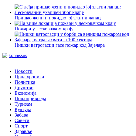
Пришао жени и покидао јој златни ланац
Пожари у лесковачком крају
Нишки ватрогасци гасе пожар код Зајечара
Новости
Црна хроника
Политика
Друштво
Економија
Пољопривреда
Туризам
Култура
Забава
Савети
Спорт
Здравље