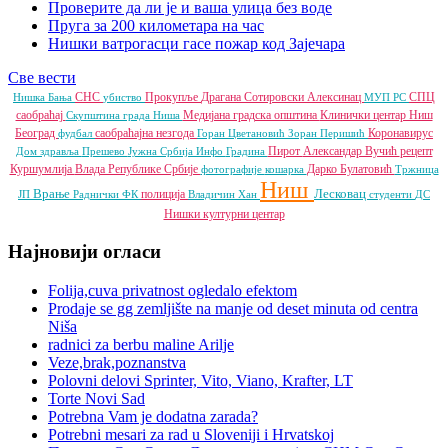
Проверите да ли је и ваша улица без воде
Пруга за 200 километара на час
Нишки ватрогасци гасе пожар код Зајечара
Све вести
СНС
Прокупље
Драгана Сотировски
Алексинац
СПЦ
Нишка Бања
убиство
МУП РС
саобраћај
Медијана градска општина
Клинички центар Ниш
Скупштина града Ниша
Београд
саобраћајна незгода
Коронавирус
фудбал
Горан Цветановић
Зоран Перишић
Пирот
Александар Вучић
рецепт
Дом здравља
Прешево
Јужна Србија Инфо
Градина
Куршумлија
Влада Републике Србије
Дарко Булатовић
фотографије
кошарка
Тржница
Ниш
Врање
Лесковац
полиција
ЈП
Раднички ФК
Владичин Хан
студенти
ДС
Нишки културни центар
Најновији огласи
Folija,cuva privatnost ogledalo efektom
Prodaje se gg zemljište na manje od deset minuta od centra
Niša
radnici za berbu maline Arilje
Veze,brak,poznanstva
Polovni delovi Sprinter, Vito, Viano, Krafter, LT
Torte Novi Sad
Potrebna Vam je dodatna zarada?
Potrebni mesari za rad u Sloveniji i Hrvatskoj