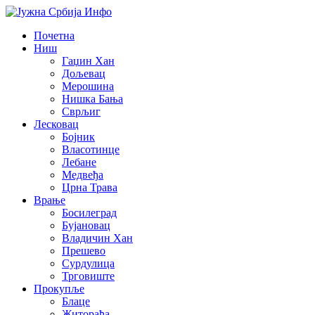
Почетна
Ниш
Гаџин Хан
Дољевац
Мерошина
Нишка Бања
Сврљиг
Лесковац
Бојник
Власотинце
Лебане
Медвеђа
Црна Трава
Врање
Босилеград
Бујановац
Владичин Хан
Прешево
Сурдулица
Трговиште
Прокупље
Блаце
Житорађа