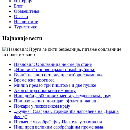
Интервју
Блог
Обавештења
Огласи
Некретнине
Туристичке
Најновије вести
Павловић: Обилазница не сме да стане
„Нишвил“ поново тражи помоћ публике
Вучић најавио оставку пре изборне кампање
Временска прогноза
Милић предао три пиштоља и две пушке
Аконтација пореза на имовину
Ниш добија 500 нових места у студентском дому
Пришао жени и покидао јој златни ланац
Пожари у лесковачком крају
„Жудња“ Слађана Стојановића награђена на „Врмџа
фесту“
Промене у саобраћају у Пантелеју за викенд
Ниш пред великим саобраћајним променама