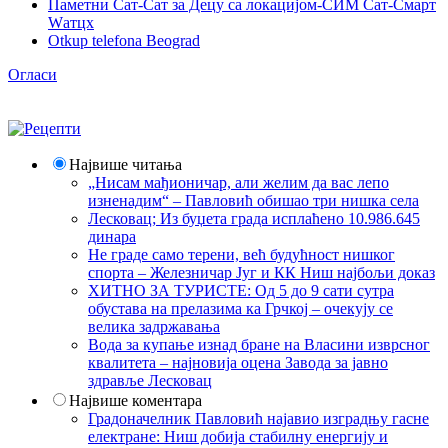
Паметни Сат-Сат за Децу са локацијом-СИМ Сат-Смарт
Wатцх
Otkup telefona Beograd
Огласи
Највише читања
„Нисам мађионичар, али желим да вас лепо
изненадим“ – Павловић обишао три нишка села
Лесковац; Из буџета града исплаћено 10.986.645
динара
Не граде само терени, већ будућност нишког
спорта – Железничар Југ и КК Ниш најбољи доказ
ХИТНО ЗА ТУРИСТЕ: Од 5 до 9 сати сутра
обустава на прелазима ка Грчкој – очекују се
велика задржавања
Вода за купање изнад бране на Власини изврсног
квалитета – најновија оцена Завода за јавно
здравље Лесковац
Највише коментара
Градоначелник Павловић најавио изградњу гасне
електране: Ниш добија стабилну енергију и