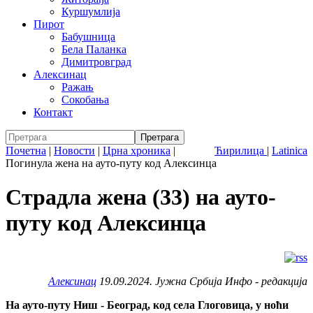
Куршумлија
Пирот
Бабушница
Бела Паланка
Димитровград
Алексинац
Ражањ
Сокобања
Контакт
Почетна
|
Новости
|
Црна хроника
|
Ћирилица
|
Latinica
Погинула жена на ауто-путу код Алексинца
Страдла жена (33) на ауто-
путу код Алексинца
Алексинац
19.09.2024. Јужна Србија Инфо - редакција
На ауто-путу Ниш - Београд, код села Глоговица, у ноћи