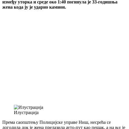
између уторка и среде око 1:40 погинула је 33-годишња
жена кода ју је ударио камион.
Илустрација
Према саопштењу Полицијске управе Ниш, несрећа се
догодила док је жена прелазила ауто-пут као пешак, а на њу је