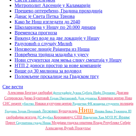
Митрополит Арсеније у Каламарији
Прешево оптерећено, Градина проходнија
Данас је Света Петка Трнова
Како ће Ниш изгледати до 2040
Школарцима у Нишу по 20.000 динара
Временска прогноза
Викенд без воде на две локације у Нишу
Радуловић о случају Милић
Неизвесне линије Рајанера из Ниша
Повређена тројица младића у удесу
Нови студентски дом мења слику смештаја у Нишу
НТП 2 доноси простор за нове компаније
Више од 30 милиона за водовод
Поломљене прскалице на Градском тргу
Све вести
Алексинац
Београд
саобраћај
Драгана
фотографије
Јужна Србија Инфо
Прешево
Сотировски
Дарко Булатовић
Клинички центар Ниш
Горан Цветановић
Дом здравља
СНС
рецепт
Нишки културни центар
полиција
убиство
Раднички ФК
кошарка
студенти
Ниш
Лесковац
Куршумлија
Градина
Зоран Перишић
Нишка Бања
Тржница ЈП
Врање
саобраћајна незгода
Коронавирус
СПЦ
ДС
фудбал
Владичин Хан
МУП РС
Пирот
Медијана градска општина
Влада Републике Србије
Скупштина града Ниша
Александар Вучић
Прокупље