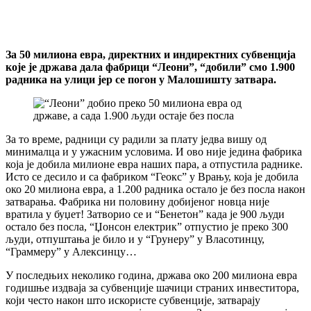
За 50 милиона евра, директних и индиректних субвенција
које је држава дала фабрици “Леони”, “добили” смо 1.900
радника на улици јер се погон у Малошишту затвара.
За то време, радници су радили за плату једва вишу од
минималца и у ужасним условима. И ово није једина фабрика
која је добила милионе евра наших пара, а отпустила раднике.
Исто се десило и са фабриком “Геокс” у Врању, која је добила
око 20 милиона евра, а 1.200 радника остало је без посла након
затварања. Фабрика ни половину добијеног новца није
вратила у буџет! Затворио се и “Бенетон” када је 900 људи
остало без посла, “Џонсон електрик” отпустио је преко 300
људи, отпуштања је било и у “Грунеру” у Власотинцу,
“Граммеру” у Алексинцу…
У последњих неколико година, држава око 200 милиона евра
годишње издваја за субвенције шачици страних инвеститора,
који често након што искористе субвенције, затварају