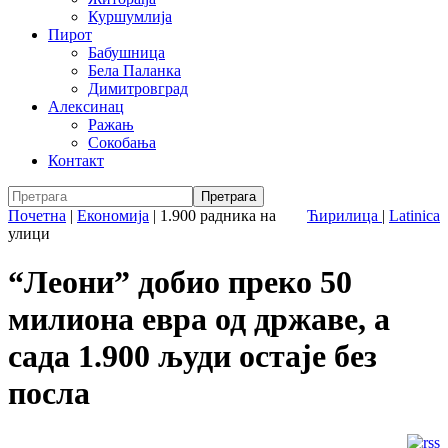
Куршумлија
Пирот
Бабушница
Бела Паланка
Димитровград
Алексинац
Ражањ
Сокобања
Контакт
Почетна
|
Економија
|
1.900 радника на
Ћирилица
|
Latinica
улици
“Леони” добио преко 50
милиона евра од државе, а
сада 1.900 људи остаје без
посла