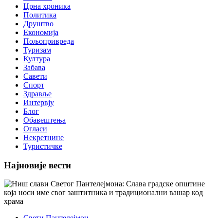
Црна хроника
Политика
Друштво
Економија
Пољопривреда
Туризам
Култура
Забава
Савети
Спорт
Здравље
Интервју
Блог
Обавештења
Огласи
Некретнине
Туристичке
Најновије вести
Свети Пантелејмон