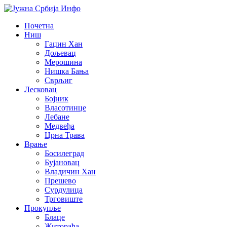
Почетна
Ниш
Гаџин Хан
Дољевац
Мерошина
Нишка Бања
Сврљиг
Лесковац
Бојник
Власотинце
Лебане
Медвеђа
Црна Трава
Врање
Босилеград
Бујановац
Владичин Хан
Прешево
Сурдулица
Трговиште
Прокупље
Блаце
Житорађа