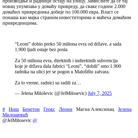
производње и радници остају на улицу. Замислите да се тај
новац упумпава у домаћу привреду, да сваке године 2.000
домаћих привредника добије по 100.000 евра. Власт се
понаша као мајка страним инвеститорима и маћеха домаћим
привредницима.
“Leoni” dobio preko 50 miliona evra od države, a sada
1.900 ljudi ostaje bez posla
Za 50 miliona evra, direktnih i indirektnih subvencija
koje je država dala fabrici “Leoni”, “dobili” smo 1.900
radnika na ulici jer se pogon u Malošištu zatvara.
Za to vreme, radnici su radili za…
— Jelena Miloševic (@JelMilosevic)
July 7, 2025
#
Ниш
Бенетон
Геокс
Леони
Магна Алексинац
Јелена
Милошевић
@JelMilosevic
@