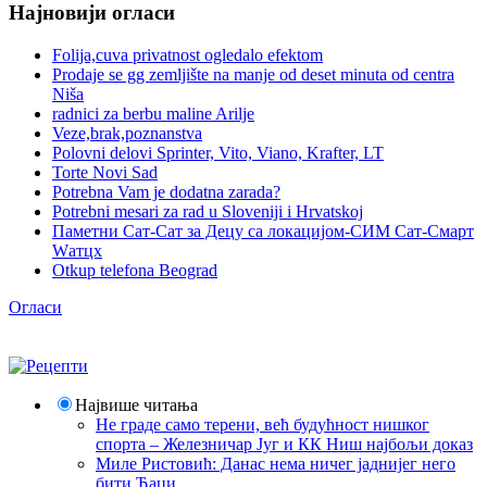
Најновији огласи
Folija,cuva privatnost ogledalo efektom
Prodaje se gg zemljište na manje od deset minuta od centra
Niša
radnici za berbu maline Arilje
Veze,brak,poznanstva
Polovni delovi Sprinter, Vito, Viano, Krafter, LT
Torte Novi Sad
Potrebna Vam je dodatna zarada?
Potrebni mesari za rad u Sloveniji i Hrvatskoj
Паметни Сат-Сат за Децу са локацијом-СИМ Сат-Смарт
Wатцх
Otkup telefona Beograd
Огласи
Највише читања
Не граде само терени, већ будућност нишког
спорта – Железничар Југ и КК Ниш најбољи доказ
Миле Ристовић: Данас нема ничег јаднијег него
бити Ћаци.