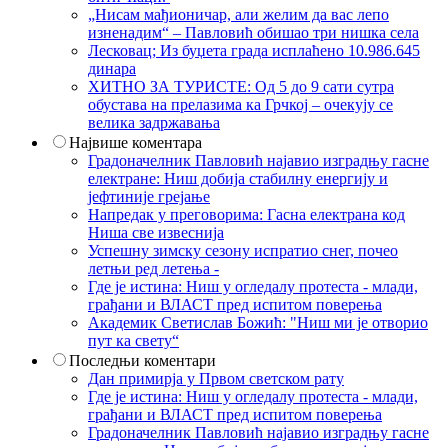
„Нисам мађионичар, али желим да вас лепо
изненадим“ – Павловић обишао три нишка села
Лесковац; Из буџета града исплаћено 10.986.645
динара
ХИТНО ЗА ТУРИСТЕ: Од 5 до 9 сати сутра
обустава на прелазима ка Грчкој – очекују се
велика задржавања
Највише коментара
Градоначелник Павловић најавио изградњу гасне
електране: Ниш добија стабилну енергију и
јефтиније грејање
Напредак у преговорима: Гасна електрана код
Ниша све извеснија
Успешну зимску сезону испратио снег, почео
летњи ред летења -
Где је истина: Ниш у огледалу протеста - млади,
грађани и ВЛАСТ пред испитом поверења
Академик Светислав Божић: "Ниш ми је отворио
пут ка свету“
Последњи коментари
Дан примирја у Првом светском рату
Где је истина: Ниш у огледалу протеста - млади,
грађани и ВЛАСТ пред испитом поверења
Градоначелник Павловић најавио изградњу гасне