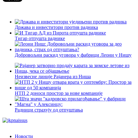
Држава и инвеститори против радника
Тигар отпушта раднике
Добровољни раскид уговора у фабрици Леони у Нишу
Неизвесне линије Рајанера из Ниша
НТП 2 доноси простор за нове компаније
Радници страхују од отпуштања
Новости