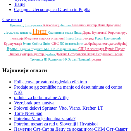
Ћаци
Сарадња Лесковца са Gravina in Puglia
Све вести
Алексинац
Клинички центар Ниш
Прокупље
Прешево
Дом здравља
убиство
Ниш
Лесковац
Дарко Булатовић
Коронавирус
кошарка
Скупштина града Ниша
полиција
Медијана градска општина
Београд
Нишка Бања
Горан Цветановић
Куршумлија
СНС
саобраћајна незгода
саобраћај
Јужна Србија Инфо
ДС
фотографије
Врање
СПЦ
Александар Вучић
Пирот
Градина
студенти
МУП РС
Владичин Хан
Нишки културни центар
Драгана Сотировски
Влада Републике Србије
фудбал
рецепт
Тржница ЈП
Раднички ФК
Зоран Перишић
Најновији огласи
Folija,cuva privatnost ogledalo efektom
Prodaje se gg zemljište na manje od deset minuta od centra
Niša
radnici za berbu maline Arilje
Veze,brak,poznanstva
Polovni delovi Sprinter, Vito, Viano, Krafter, LT
Torte Novi Sad
Potrebna Vam je dodatna zarada?
Potrebni mesari za rad u Sloveniji i Hrvatskoj
Паметни Сат-Сат за Децу са локацијом-СИМ Сат-Смарт