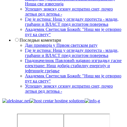
Ниша све извеснија
Успешну зимску сезону испратио снег, почео
летњи ред летења -
Где је истина: Ниш у огледалу протеста - млади,
грађани и ВЛАСТ пред испитом поверења
Академик Светислав Божић: "Ниш ми је отворио
пут ка свету“
Последњи коментари
Дан примирја у Првом светском рату
Где је истина: Ниш у огледалу протеста - млади,
грађани и ВЛАСТ пред испитом поверења
Градоначелник Павловић најавио изградњу гасне
електране: Ниш добија стабилну енергију и
јефтиније грејање
Академик Светислав Божић: "Ниш ми је отворио
пут ка свету“
Успешну зимску сезону испратио снег, почео
летњи ред летења -