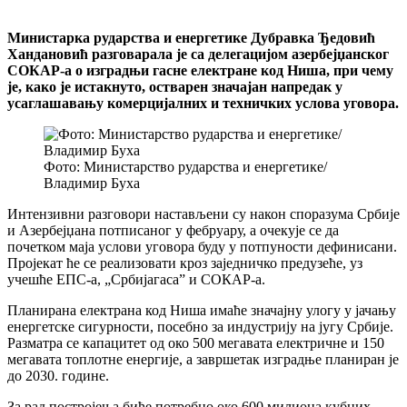
Министарка рударства и енергетике Дубравка Ђедовић
Хандановић разговарала је са делегацијом азербејџанског
СОКАР-а о изградњи гасне електране код Ниша, при чему
је, како је истакнуто, остварен значајан напредак у
усаглашавању комерцијалних и техничких услова уговора.
Фото: Министарство рударства и енергетике/
Владимир Буха
Интензивни разговори настављени су након споразума Србије
и Азербејџана потписаног у фебруару, а очекује се да
почетком маја услови уговора буду у потпуности дефинисани.
Пројекат ће се реализовати кроз заједничко предузеће, уз
учешће ЕПС-а, „Србијагасаˮ и СОКАР-а.
Планирана електрана код Ниша имаће значајну улогу у јачању
енергетске сигурности, посебно за индустрију на југу Србије.
Разматра се капацитет од око 500 мегавата електричне и 150
мегавата топлотне енергије, а завршетак изградње планиран је
до 2030. године.
За рад постројења биће потребно око 600 милиона кубних