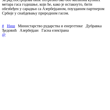
метара гаса годишње, који ће, како је истакнуто, бити
обезбеђен у сарадњи са Азербејџаном, поузданим партнером
Србије у снабдевању природним гасом.
#
Ниш
Министарство рударства и енергетике
Дубравка
Ђедовић
Азербејџан
Гасна електрана
@