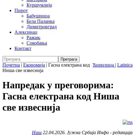
Куршумлија
Пирот
Бабушница
Бела Паланка
Димитровград
Алексинац
Ражањ
Сокобања
Контакт
Почетна
|
Економија
|
Гасна електрана код
Ћирилица
|
Latinica
Ниша све извеснија
Напредак у преговорима:
Гасна електрана код Ниша
све извеснија
Ниш
22.04.2026. Јужна Србија Инфо - редакција