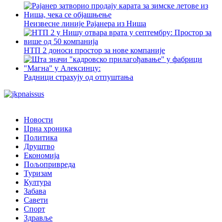
Неизвесне линије Рајанера из Ниша
НТП 2 доноси простор за нове компаније
Радници страхују од отпуштања
Новости
Црна хроника
Политика
Друштво
Економија
Пољопривреда
Туризам
Култура
Забава
Савети
Спорт
Здравље