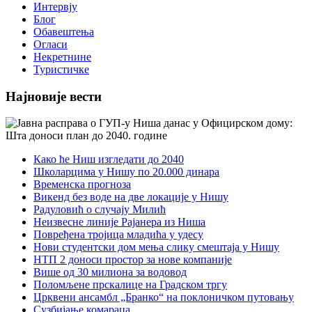
Интервју
Блог
Обавештења
Огласи
Некретнине
Туристичке
Најновије вести
Како ће Ниш изгледати до 2040
Школарцима у Нишу по 20.000 динара
Временска прогноза
Викенд без воде на две локације у Нишу
Радуловић о случају Милић
Неизвесне линије Рајанера из Ниша
Повређена тројица младића у удесу
Нови студентски дом мења слику смештаја у Нишу
НТП 2 доноси простор за нове компаније
Више од 30 милиона за водовод
Поломљене прскалице на Градском тргу
Црквени ансамбл „Бранко“ на поклоничком путовању
Сузбијање комараца