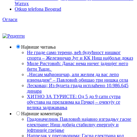
Wатцх
Otkup telefona Beograd
Огласи
Највише читања
Не граде само терени, већ будућност нишког
спорта – Железничар Југ и КК Ниш најбољи доказ
Миле Ристовић: Данас нема ничег јаднијег него
бити Ћаци.
„Нисам мађионичар, али желим да вас лепо
изненадим“ – Павловић обишао три нишка села
Лесковац; Из буџета града исплаћено 10.986.645
динара
ХИТНО ЗА ТУРИСТЕ: Од 5 до 9 сати сутра
обустава на прелазима ка Грчкој – очекују се
велика задржавања
Највише коментара
Градоначелник Павловић најавио изградњу гасне
електране: Ниш добија стабилну енергију и
јефтиније грејање
Напредак у преговорима: Гасна електрана код