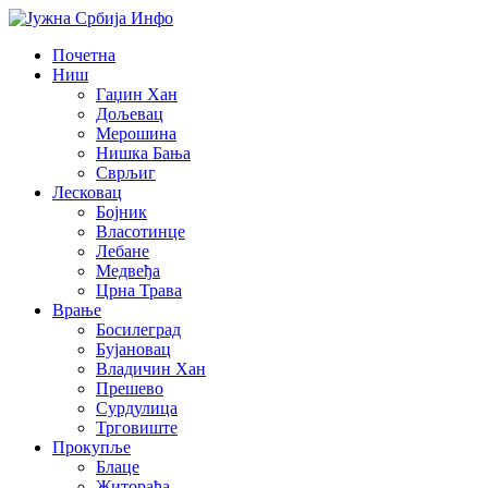
Почетна
Ниш
Гаџин Хан
Дољевац
Мерошина
Нишка Бања
Сврљиг
Лесковац
Бојник
Власотинце
Лебане
Медвеђа
Црна Трава
Врање
Босилеград
Бујановац
Владичин Хан
Прешево
Сурдулица
Трговиште
Прокупље
Блаце
Житорађа