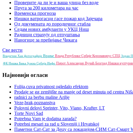
Проверите да ли је и ваша улица без воде
Пруга за 200 километара на час
Временска прогноза
Нишки ватрогасци гасе пожар код Зајечара
Од докумената до породичног стабла
Седам нових амбуланти у УКЦ Ниш
Радници страхују од отпуштања
Наногице за пребијање Чикага
Све вести
Врање
Влада Републике Србије
Коронавирус
СПЦ
Владичин Хан
фотографије
Зоран 
Пирот
Александар Вучић
Београд
Нишки културни
ФК
Нишка Бања
Јужна Србија Инфо
Најновији огласи
Folija,cuva privatnost ogledalo efektom
Prodaje se gg zemljište na manje od deset minuta od centra Niš
radnici za berbu maline Arilje
Veze,brak,poznanstva
Polovni delovi Sprinter, Vito, Viano, Krafter, LT
Torte Novi Sad
Potrebna Vam je dodatna zarada?
Potrebni mesari za rad u Sloveniji i Hrvatskoj
Паметни Сат-Сат за Децу са локацијом-СИМ Сат-Смарт 