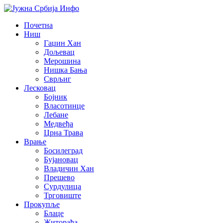
Почетна
Ниш
Гаџин Хан
Дољевац
Мерошина
Нишка Бања
Сврљиг
Лесковац
Бојник
Власотинце
Лебане
Медвеђа
Црна Трава
Врање
Босилеград
Бујановац
Владичин Хан
Прешево
Сурдулица
Трговиште
Прокупље
Блаце
Житорађа