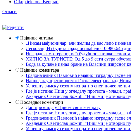
Otkup telefona Beograd
Огласи
Највише читања
„Нисам мађионичар, али желим да вас лепо изнена
Лесковац; Из буџета града исплаћено 10.986.645 ди
Не граде само терени, већ будућност нишког спорт
ХИТНО ЗА ТУРИСТЕ: Од 5 до 9 сати сутра обустава 
Вода за купање изнад бране на Власини изврсног кв
Највише коментара
Градоначелник Павловић најавио изградњу гасне еле
Напредак у преговорима: Гасна електрана код Ниша
Успешну зимску сезону испратио снег, почео летњи 
Где је истина: Ниш у огледалу протеста - млади, 
Академик Светислав Божић: "Ниш ми је отворио пут
Последњи коментари
Дан примирја у Првом светском рату
Где је истина: Ниш у огледалу протеста - млади, 
Градоначелник Павловић најавио изградњу гасне еле
Академик Светислав Божић: "Ниш ми је отворио пут
Успешну зимску сезону испратио снег, почео летњи 