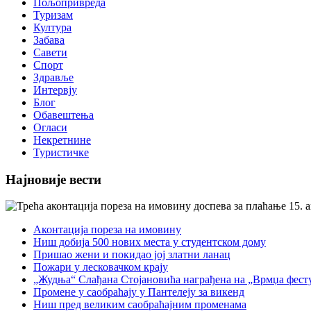
Пољопривреда
Туризам
Култура
Забава
Савети
Спорт
Здравље
Интервју
Блог
Обавештења
Огласи
Некретнине
Туристичке
Најновије вести
Аконтација пореза на имовину
Ниш добија 500 нових места у студентском дому
Пришао жени и покидао јој златни ланац
Пожари у лесковачком крају
„Жудња“ Слађана Стојановића награђена на „Врмџа фест
Промене у саобраћају у Пантелеју за викенд
Ниш пред великим саобраћајним променама