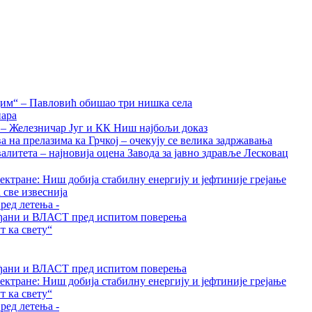
дим“ – Павловић обишао три нишка села
нара
а – Железничар Југ и КК Ниш најбољи доказ
на прелазима ка Грчкој – очекују се велика задржавања
алитета – најновија оцена Завода за јавно здравље Лесковац
ктране: Ниш добија стабилну енергију и јефтиније грејање
 све извеснија
ред летења -
грађани и ВЛАСТ пред испитом поверења
 ка свету“
грађани и ВЛАСТ пред испитом поверења
ктране: Ниш добија стабилну енергију и јефтиније грејање
 ка свету“
ред летења -