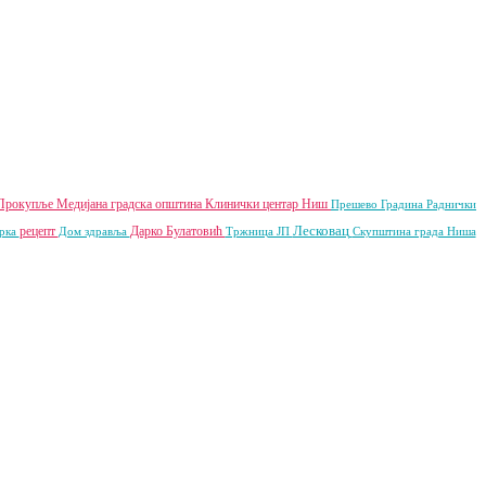
Прокупље
Медијана градска општина
Клинички центар Ниш
Прешево
Градина
Раднички
Лесковац
рецепт
Дарко Булатовић
рка
Дом здравља
Тржница ЈП
Скупштина града Ниша