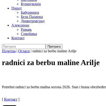
Куршумлија
Пирот
Бабушница
Бела Паланка
Димитровград
Алексинац
Ражањ
Сокобања
Контакт
Почетна
|
Огласи
|
radnici za berbu maline Arilje
radnici za berbu maline Arilje
Potrebni radnici za berbu malina sezona 2026. Stan i hrana obezbeđen
[
Контакт
]