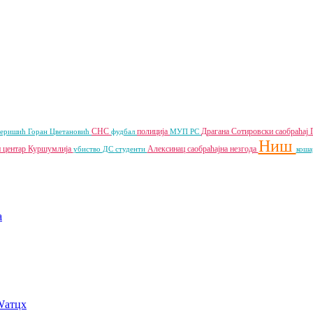
СНС
полиција
Драгана Сотировски
саобраћај
Перишић
Горан Цветановић
фудбал
МУП РС
Ниш
 центар
Куршумлија
Алексинац
саобраћајна незгода
убиство
ДС
студенти
коша
a
Wатцх