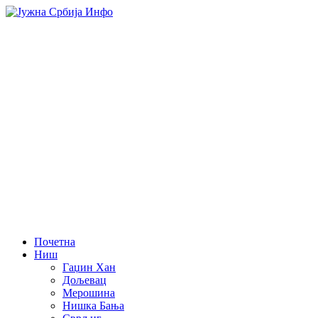
Почетна
Ниш
Гаџин Хан
Дољевац
Мерошина
Нишка Бања