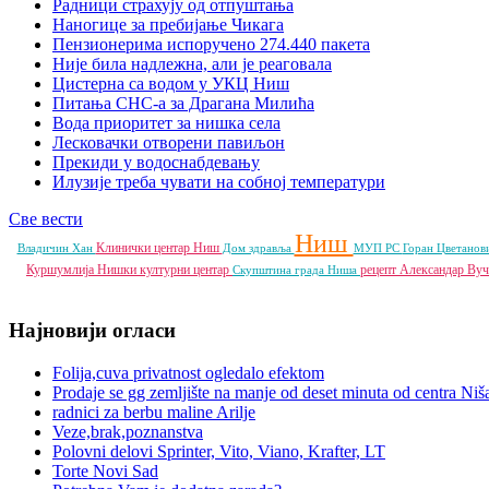
Радници страхују од отпуштања
Наногице за пребијање Чикага
Пензионерима испоручено 274.440 пакета
Није била надлежна, али је реаговала
Цистерна са водом у УКЦ Ниш
Питања СНС-а за Драгана Милића
Вода приоритет за нишка села
Лесковачки отворени павиљон
Прекиди у водоснабдевању
Илузије треба чувати на собној температури
Све вести
Ниш
Клинички центар Ниш
Владичин Хан
Дом здравља
МУП РС
Горан Цветано
Куршумлија
Нишки културни центар
рецепт
Александар Ву
Скупштина града Ниша
Најновији огласи
Folija,cuva privatnost ogledalo efektom
Prodaje se gg zemljište na manje od deset minuta od centra Niš
radnici za berbu maline Arilje
Veze,brak,poznanstva
Polovni delovi Sprinter, Vito, Viano, Krafter, LT
Torte Novi Sad