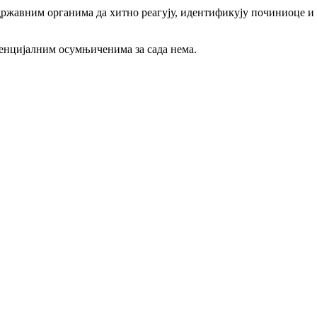
државним органима да хитно реагују, идентификују починиоце и 
енцијалним осумњиченима за сада нема.