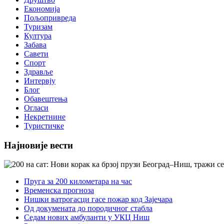
Економија
Пољопривреда
Туризам
Култура
Забава
Савети
Спорт
Здравље
Интервју
Блог
Обавештења
Огласи
Некретнине
Туристичке
Најновије вести
Пруга за 200 километара на час
Временска прогноза
Нишки ватрогасци гасе пожар код Зајечара
Од докумената до породичног стабла
Седам нових амбуланти у УКЦ Ниш