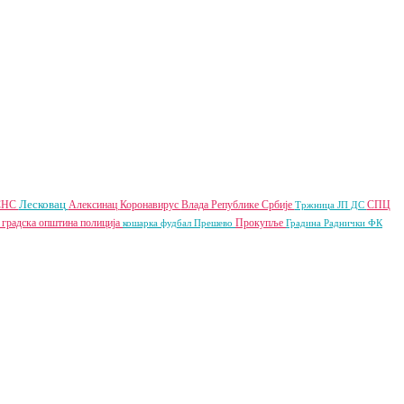
Лесковац
СНС
Алексинац
Коронавирус
Влада Републике Србије
СПЦ
Тржница ЈП
ДС
 градска општина
полиција
Прокупље
кошарка
фудбал
Прешево
Градина
Раднички ФК