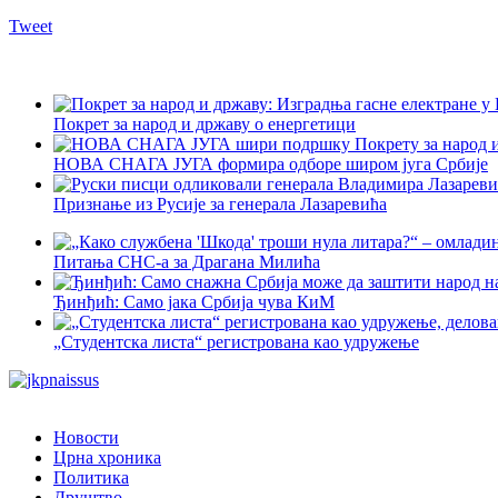
Tweet
Покрет за народ и државу о енергетици
НОВА СНАГА ЈУГА формира одборе широм југа Србије
Признање из Русије за генерала Лазаревића
Питања СНС-а за Драгана Милића
Ђинђић: Само јака Србија чува КиМ
„Студентска листа“ регистрована као удружење
Новости
Црна хроника
Политика
Друштво