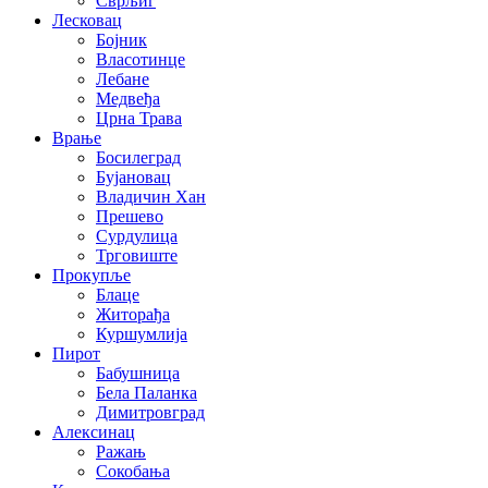
Сврљиг
Лесковац
Бојник
Власотинце
Лебане
Медвеђа
Црна Трава
Врање
Босилеград
Бујановац
Владичин Хан
Прешево
Сурдулица
Трговиште
Прокупље
Блаце
Житорађа
Куршумлија
Пирот
Бабушница
Бела Паланка
Димитровград
Алексинац
Ражањ
Сокобања