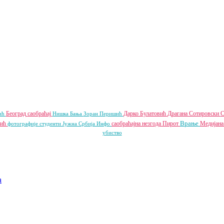
Београд
саобраћај
Дарко Булатовић
Драгана Сотировски
вић
Нишка Бања
Зоран Перишић
Врање
чић
саобраћајна незгода
Пирот
Медијана
фотографије
студенти
Јужна Србија Инфо
убиство
a