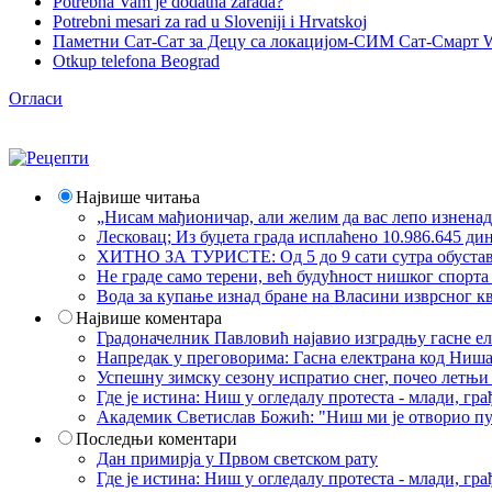
Potrebna Vam je dodatna zarada?
Potrebni mesari za rad u Sloveniji i Hrvatskoj
Паметни Сат-Сат за Децу са локацијом-СИМ Сат-Смарт 
Otkup telefona Beograd
Огласи
Највише читања
„Нисам мађионичар, али желим да вас лепо изнена
Лесковац; Из буџета града исплаћено 10.986.645 ди
ХИТНО ЗА ТУРИСТЕ: Од 5 до 9 сати сутра обустава 
Не граде само терени, већ будућност нишког спорт
Вода за купање изнад бране на Власини изврсног кв
Највише коментара
Градоначелник Павловић најавио изградњу гасне еле
Напредак у преговорима: Гасна електрана код Ниша
Успешну зимску сезону испратио снег, почео летњи 
Где је истина: Ниш у огледалу протеста - млади, 
Академик Светислав Божић: "Ниш ми је отворио пут
Последњи коментари
Дан примирја у Првом светском рату
Где је истина: Ниш у огледалу протеста - млади, 