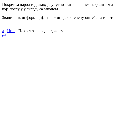
Покрет за народ и државу је упутио званичан апел надлежним 
које послују у складу са законом.
Званичних информација из полиције о степену оштећења и пот
#
Ниш
Покрет за народ и државу
@