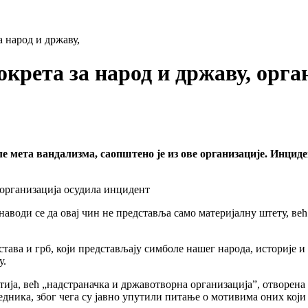
 народ и државу,
рета за народ и државу, орга
е мета вандализма, саопштено је из ове организације. Инциде
наводи се да овај чин не представља само материјалну штету, већ
астава и грб, који представљају симболе нашег народа, историје 
у.
ија, већ „надстраначка и државотворна организација”, отворена з
редника, због чега су јавно упутили питање о мотивима оних кој