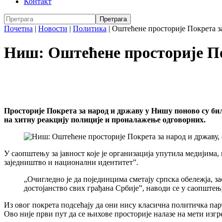
Контакт
Почетна
|
Новости
|
Политика
|
Оштећене просторије Покрета за
Ниш: Оштећене просторије Пок
Просторије Покрета за народ и државу у Нишу поново су бил
на хитну реакцију полиције и проналажење одговорних.
У саопштењу за јавност које је организација упутила медијима, 
заједништво и национални идентитет”.
„Очигледно је да појединцима сметају српска обележја, з
достојанство свих грађана Србије”, наводи се у саопштењ
Из овог покрета подсећају да они нису класична политичка парт
Ово није први пут да се њихове просторије налазе на мети изг