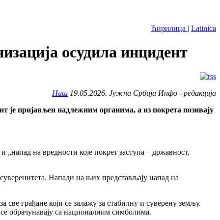
Ћирилица
|
Latinica
низација осудила инцидент
Ниш
19.05.2026. Јужна Србија Инфо - редакција
нт је пријављен надлежним органима, а из покрета позивају
 и „напад на вредности које покрет заступа – државност,
и суверенитета. Напади на њих представљају напад на
а све грађане који се залажу за стабилну и суверену земљу.
и се обрачунавају са националним симболима.