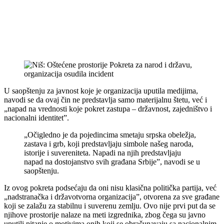
U saopštenju za javnost koje je organizacija uputila medijima,
navodi se da ovaj čin ne predstavlja samo materijalnu štetu, već i
„napad na vrednosti koje pokret zastupa – državnost, zajedništvo i
nacionalni identitet”.
„Očigledno je da pojedincima smetaju srpska obeležja,
zastava i grb, koji predstavljaju simbole našeg naroda,
istorije i suvereniteta. Napadi na njih predstavljaju
napad na dostojanstvo svih građana Srbije”, navodi se u
saopštenju.
Iz ovog pokreta podsećaju da oni nisu klasična politička partija, već
„nadstranačka i državotvorna organizacija”, otvorena za sve građane
koji se zalažu za stabilnu i suverenu zemlju. Ovo nije prvi put da se
njihove prostorije nalaze na meti izgrednika, zbog čega su javno
uputili pitanje o motivima onih koji se obračunavaju sa nacionalnim