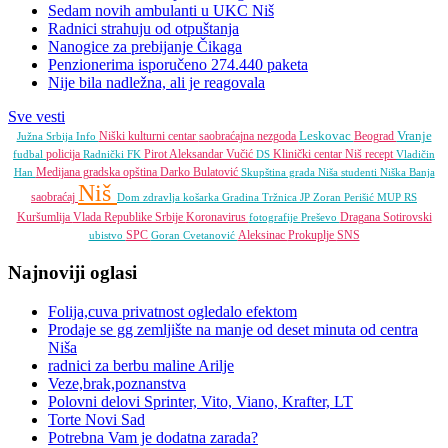
Sedam novih ambulanti u UKC Niš
Radnici strahuju od otpuštanja
Nanogice za prebijanje Čikaga
Penzionerima isporučeno 274.440 paketa
Nije bila nadležna, ali je reagovala
Sve vesti
Leskovac
Vranje
Niški kulturni centar
saobraćajna nezgoda
Beograd
Južna Srbija Info
policija
Pirot
Aleksandar Vučić
Klinički centar Niš
recept
fudbal
Radnički FK
DS
Vladičin
Medijana gradska opština
Darko Bulatović
Han
Skupština grada Niša
studenti
Niška Banja
Niš
saobraćaj
Dom zdravlja
košarka
Gradina
Tržnica JP
Zoran Perišić
MUP RS
Kuršumlija
Vlada Republike Srbije
Koronavirus
Dragana Sotirovski
fotografije
Preševo
SPC
Aleksinac
Prokuplje
SNS
ubistvo
Goran Cvetanović
Najnoviji oglasi
Folija,cuva privatnost ogledalo efektom
Prodaje se gg zemljište na manje od deset minuta od centra
Niša
radnici za berbu maline Arilje
Veze,brak,poznanstva
Polovni delovi Sprinter, Vito, Viano, Krafter, LT
Torte Novi Sad
Potrebna Vam je dodatna zarada?