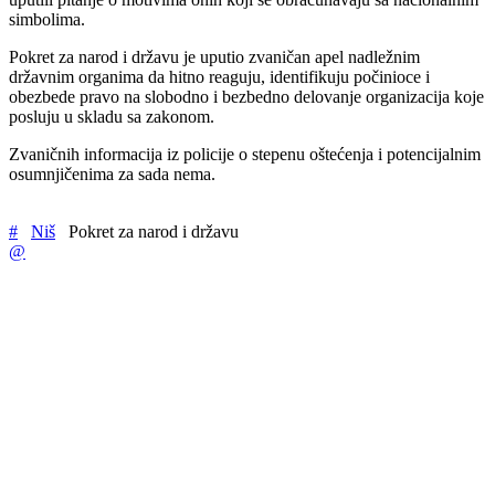
simbolima.
Pokret za narod i državu je uputio zvaničan apel nadležnim
državnim organima da hitno reaguju, identifikuju počinioce i
obezbede pravo na slobodno i bezbedno delovanje organizacija koje
posluju u skladu sa zakonom.
Zvaničnih informacija iz policije o stepenu oštećenja i potencijalnim
osumnjičenima za sada nema.
#
Niš
Pokret za narod i državu
@