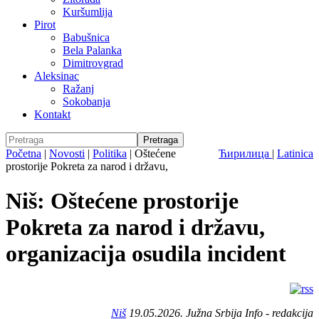
Kuršumlija
Pirot
Babušnica
Bela Palanka
Dimitrovgrad
Aleksinac
Ražanj
Sokobanja
Kontakt
Početna
|
Novosti
|
Politika
|
Oštećene
Ћирилица
|
Latinica
prostorije Pokreta za narod i državu,
Niš: Oštećene prostorije
Pokreta za narod i državu,
organizacija osudila incident
Niš
19.05.2026. Južna Srbija Info - redakcija