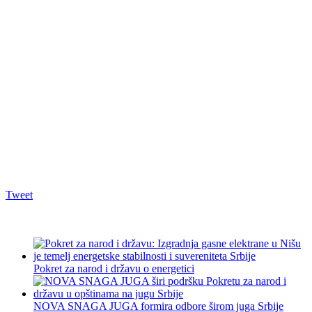
Tweet
Pokret za narod i državu o energetici
NOVA SNAGA JUGA formira odbore širom juga Srbije