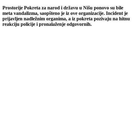
Prostorije Pokreta za narod i državu u Nišu ponovo su bile
meta vandalizma, saopšteno je iz ove organizacije. Incident je
prijavljen nadležnim organima, a iz pokreta pozivaju na hitnu
reakciju policije i pronalaženje odgovornih.