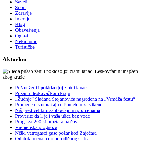
Saveti
Sport
Zdravlje
Intervju
Blog
Obaveštenja
Oglasi
Nekretnine
Turističke
Aktuelno
Prišao ženi i pokidao joj zlatni lanac
Požari u leskovačkom kraju
„Žudnja“ Slađana Stojanovića nagrađena na „Vrmdža festu“
Promene u saobraćaju u Panteleju za vikend
Niš pred velikim saobraćajnim promenama
Proverite da li je i vaša ulica bez vode
Pruga za 200 kilometara na čas
Vremenska prognoza
Niški vatrogasci gase požar kod Zaječara
Od dokumenata do porodičnog stabla