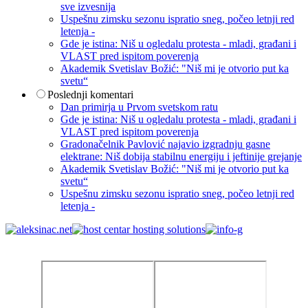
sve izvesnija
Uspešnu zimsku sezonu ispratio sneg, počeo letnji red
letenja -
Gde je istina: Niš u ogledalu protesta - mladi, građani i
VLAST pred ispitom poverenja
Akademik Svetislav Božić: "Niš mi je otvorio put ka
svetu“
Poslednji komentari
Dan primirja u Prvom svetskom ratu
Gde je istina: Niš u ogledalu protesta - mladi, građani i
VLAST pred ispitom poverenja
Gradonačelnik Pavlović najavio izgradnju gasne
elektrane: Niš dobija stabilnu energiju i jeftinije grejanje
Akademik Svetislav Božić: "Niš mi je otvorio put ka
svetu“
Uspešnu zimsku sezonu ispratio sneg, počeo letnji red
letenja -