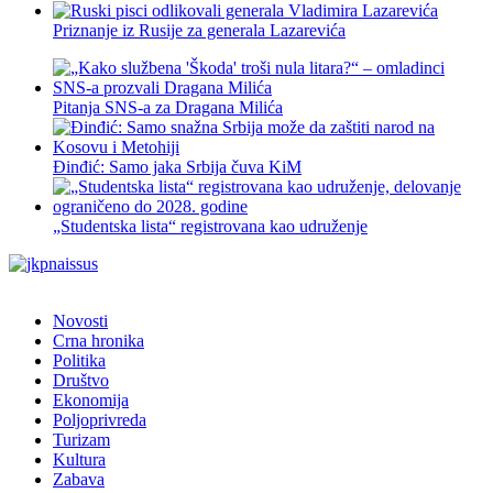
Priznanje iz Rusije za generala Lazarevića
Pitanja SNS-a za Dragana Milića
Đinđić: Samo jaka Srbija čuva KiM
„Studentska lista“ registrovana kao udruženje
Novosti
Crna hronika
Politika
Društvo
Ekonomija
Poljoprivreda
Turizam
Kultura
Zabava