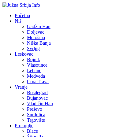
Početna
Niš
Gadžin Han
Doljevac
Merošina
Niška Banja
Svrljig
Leskovac
Bojnik
Vlasotince
Lebane
Medveđa
Crna Trava
Vranje
Bosilegrad
Bujanovac
Vladičin Han
Preševo
Surdulica
Trgovište
Prokuplje
Blace
Žitorađa