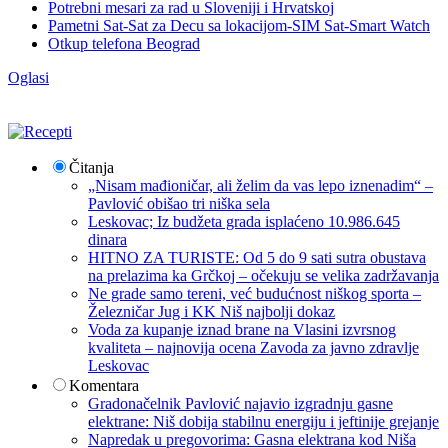
Potrebni mesari za rad u Sloveniji i Hrvatskoj
Pametni Sat-Sat za Decu sa lokacijom-SIM Sat-Smart Watch
Otkup telefona Beograd
Oglasi
Čitanja
„Nisam mađioničar, ali želim da vas lepo iznenadim“ –
Pavlović obišao tri niška sela
Leskovac; Iz budžeta grada isplaćeno 10.986.645
dinara
HITNO ZA TURISTE: Od 5 do 9 sati sutra obustava
na prelazima ka Grčkoj – očekuju se velika zadržavanja
Ne grade samo tereni, već budućnost niškog sporta –
Železničar Jug i KK Niš najbolji dokaz
Voda za kupanje iznad brane na Vlasini izvrsnog
kvaliteta – najnovija ocena Zavoda za javno zdravlje
Leskovac
Komentara
Gradonačelnik Pavlović najavio izgradnju gasne
elektrane: Niš dobija stabilnu energiju i jeftinije grejanje
Napredak u pregovorima: Gasna elektrana kod Niša