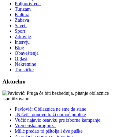
Poljoprivreda
Turizam
Kultura
Zabava
Saveti
Sport
Zdravlje
Intervju
Blog
Obaveštenja
Oglasi
Nekretnine
Turističke
Aktuelno
Pavlović: Obilaznica ne sme da stane
„Nišvil“ ponovo traži pomoć publike
Vučić najavio ostavku pre izborne kampanje
Vremenska prognoza
Milić predao tri pištolja i dve puške
Akontacija poreza na imovinu