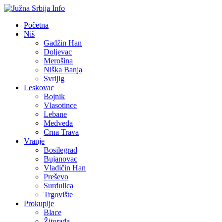
Početna
Niš
Gadžin Han
Doljevac
Merošina
Niška Banja
Svrljig
Leskovac
Bojnik
Vlasotince
Lebane
Medveđa
Crna Trava
Vranje
Bosilegrad
Bujanovac
Vladičin Han
Preševo
Surdulica
Trgovište
Prokuplje
Blace
Žitorađa