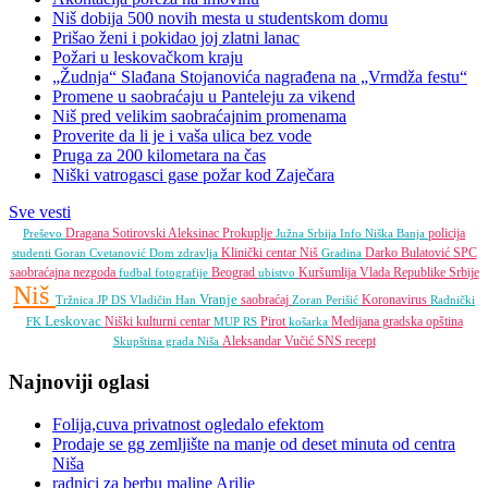
Niš dobija 500 novih mesta u studentskom domu
Prišao ženi i pokidao joj zlatni lanac
Požari u leskovačkom kraju
„Žudnja“ Slađana Stojanovića nagrađena na „Vrmdža festu“
Promene u saobraćaju u Panteleju za vikend
Niš pred velikim saobraćajnim promenama
Proverite da li je i vaša ulica bez vode
Pruga za 200 kilometara na čas
Niški vatrogasci gase požar kod Zaječara
Sve vesti
Dragana Sotirovski
Aleksinac
Prokuplje
policija
Preševo
Južna Srbija Info
Niška Banja
Klinički centar Niš
Darko Bulatović
SPC
studenti
Goran Cvetanović
Dom zdravlja
Gradina
saobraćajna nezgoda
Beograd
Kuršumlija
Vlada Republike Srbije
fudbal
fotografije
ubistvo
Niš
Vranje
saobraćaj
Koronavirus
Tržnica JP
DS
Vladičin Han
Zoran Perišić
Radnički
Leskovac
Niški kulturni centar
Pirot
Medijana gradska opština
FK
MUP RS
košarka
Aleksandar Vučić
SNS
recept
Skupština grada Niša
Najnoviji oglasi
Folija,cuva privatnost ogledalo efektom
Prodaje se gg zemljište na manje od deset minuta od centra
Niša
radnici za berbu maline Arilje