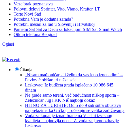
Veze,brak,poznanstva
Polovni delovi Sprinter, Vito, Viano, Krafter, LT
Torte Novi Sad
Potrebna Vam je dodatna zarada?
Potrebni mesari za rad u Sloveniji i Hrvatskoj
Pametni Sat-Sat za Decu sa lokacijom-SIM Sat-Smart Watch
Otkup telefona Beograd
Oglasi
Čitanja
„Nisam mađioničar, ali želim da vas lepo iznenadim“ –
Pavlović obišao tri niška sela
Leskovac; Iz budžeta grada isplaćeno 10.986.645
dinara
Ne grade samo tereni, već budućnost niškog sporta –
Železničar Jug i KK Niš najbolji dokaz
HITNO ZA TURISTE: Od 5 do 9 sati sutra obustava
na prelazima ka Grčkoj – očekuju se velika zadržavanja
Voda za kupanje iznad brane na Vlasini izvrsnog
kvaliteta – najnovija ocena Zavoda za javno zdravlje
Leskovac