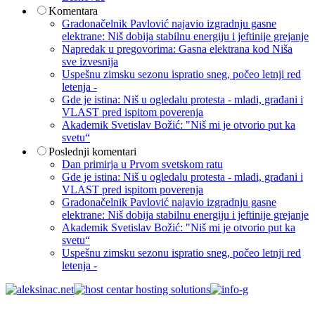
Komentara
Gradonačelnik Pavlović najavio izgradnju gasne
elektrane: Niš dobija stabilnu energiju i jeftinije grejanje
Napredak u pregovorima: Gasna elektrana kod Niša
sve izvesnija
Uspešnu zimsku sezonu ispratio sneg, počeo letnji red
letenja -
Gde je istina: Niš u ogledalu protesta - mladi, građani i
VLAST pred ispitom poverenja
Akademik Svetislav Božić: "Niš mi je otvorio put ka
svetu“
Poslednji komentari
Dan primirja u Prvom svetskom ratu
Gde je istina: Niš u ogledalu protesta - mladi, građani i
VLAST pred ispitom poverenja
Gradonačelnik Pavlović najavio izgradnju gasne
elektrane: Niš dobija stabilnu energiju i jeftinije grejanje
Akademik Svetislav Božić: "Niš mi je otvorio put ka
svetu“
Uspešnu zimsku sezonu ispratio sneg, počeo letnji red
letenja -