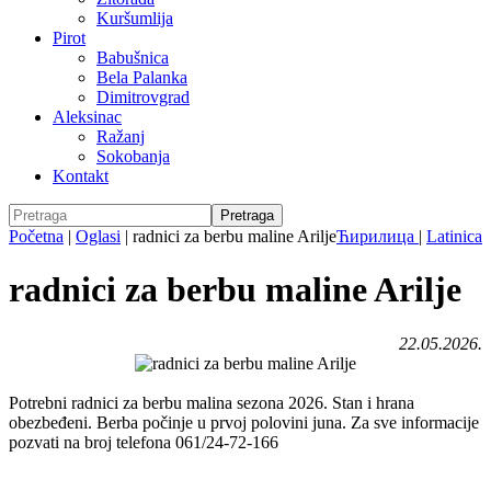
Kuršumlija
Pirot
Babušnica
Bela Palanka
Dimitrovgrad
Aleksinac
Ražanj
Sokobanja
Kontakt
Početna
|
Oglasi
|
radnici za berbu maline Arilje
Ћирилица
|
Latinica
radnici za berbu maline Arilje
22.05.2026.
Potrebni radnici za berbu malina sezona 2026. Stan i hrana
obezbeđeni. Berba počinje u prvoj polovini juna. Za sve informacije
pozvati na broj telefona 061/24-72-166