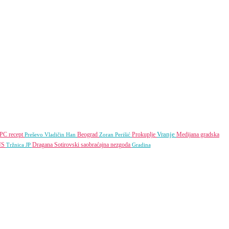
Vranje
SPC
recept
Beograd
Prokuplje
Medijana gradska
Preševo
Vladičin Han
Zoran Perišić
NS
Dragana Sotirovski
saobraćajna nezgoda
Tržnica JP
Gradina