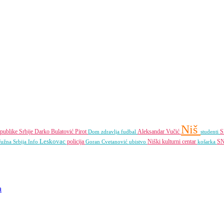
Niš
publike Srbije
Darko Bulatović
Pirot
Aleksandar Vučić
Dom zdravlja
fudbal
studenti
Leskovac
policija
Niški kulturni centar
S
Južna Srbija Info
Goran Cvetanović
ubistvo
košarka
a