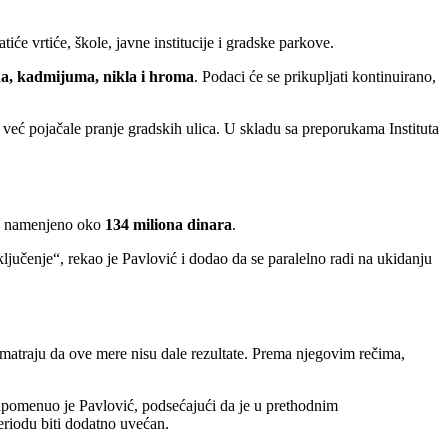
iće vrtiće, škole, javne institucije i gradske parkove.
na, kadmijuma, nikla i hroma
. Podaci će se prikupljati kontinuirano,
već pojačale pranje gradskih ulica. U skladu sa preporukama Instituta
 je namenjeno oko
134 miliona dinara
.
jučenje“, rekao je Pavlović i dodao da se paralelno radi na ukidanju
 smatraju da ove mere nisu dale rezultate. Prema njegovim rečima,
apomenuo je Pavlović, podsećajući da je u prethodnim
riodu biti dodatno uvećan.