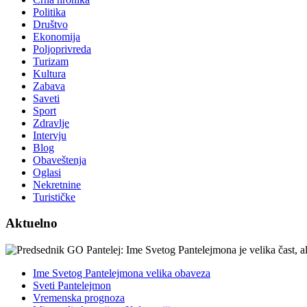
Politika
Društvo
Ekonomija
Poljoprivreda
Turizam
Kultura
Zabava
Saveti
Sport
Zdravlje
Intervju
Blog
Obaveštenja
Oglasi
Nekretnine
Turističke
Aktuelno
Ime Svetog Pantelejmona velika obaveza
Sveti Pantelejmon
Vremenska prognoza