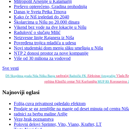
Mitropolit Arsenije u Kalamariji
Preševo opterećeno, Gradina prohodnija
Danas je Sveta Petka Trnova
Kako će Niš izgledati do 2040
Školarcima u Nišu po 20.000 dinara
Vikend bez vode na dve lokacije u Nišu
Radulović o slučaju Milić
Neizvesne linije Rajanera iz Niša
Povređena trojica mladića u udesu
Novi studentski dom menja sliku smeštaja u Nišu
NTP 2 donosi prostor za nove kompanije
Više od 30 miliona za vodovod
Sve vesti
saobraćaj
Aleksinac
Vlada Re
DS
Skupština grada Niša
Niška Banja
Radnički FK
fotografije
opština
Klinički centar Niš
Kuršumlija
Koronavirus
MUP RS
Najnoviji oglasi
Folija,cuva privatnost ogledalo efektom
Prodaje se gg zemljište na manje od deset minuta od centra Niš
radnici za berbu maline Arilje
Veze,brak,poznanstva
Polovni delovi Sprinter, Vito, Viano, Krafter, LT