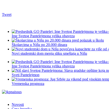
Tweet
Ime Svetog Pantelejmona velika obaveza
Školarcima u Nišu po 20.000 dinara
Novi studentski dom menja sliku smeštaja u Nišu
Ime Svetog Pantelejmona velika obaveza
Sveti Pantelejmon
Vremenska prognoza
Novosti
Crna hronika