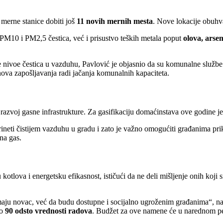
e merne stanice dobiti još
11 novih mernih mesta
. Nove lokacije obuhvat
PM10 i PM2,5 čestica, već i prisustvo teških metala poput
olova, arse
e nivoe čestica u vazduhu, Pavlović je objasnio da su komunalne službe 
 nova zapošljavanja radi jačanja komunalnih kapaciteta.
 razvoj gasne infrastrukture. Za gasifikaciju domaćinstava ove godine
eti čistijem vazduhu u gradu i zato je važno omogućiti građanima prikl
na gas.
otlova i energetsku efikasnost, ističući da ne deli mišljenje onih koji
maju novac, već da budu dostupne i socijalno ugroženim građanima“, n
do
90 odsto vrednosti radova
. Budžet za ove namene će u narednom pe