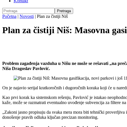
Kontakt
Početna
|
Novosti
|
Plan za čistiji Niš
Plan za čistiji Niš: Masovna gas
Problem zagađenja vazduha u Nišu ne može se rešavati „na prečac”
Niša Dragoslav Pavlović.
On je najavio serijal kratkoročnih i dugoročnih koraka koji će u nar
Kao prvi korak ka sistemskom rešenju, Pavlović je istakao neophodnost
kaže, može se razmatrati eventualno uvođenje subvencija za filtere n
„Zakoni jasno propisuju da svaka mera mora biti tehnički proverljiva 
donošenje pravih odluka ključan precizan monitoring.