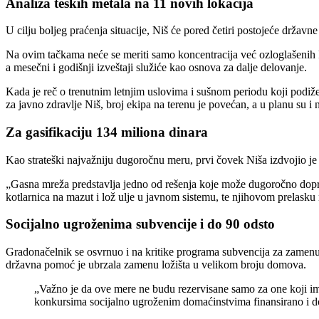
Analiza teških metala na 11 novih lokacija
U cilju boljeg praćenja situacije, Niš će pored četiri postojeće državn
Na ovim tačkama neće se meriti samo koncentracija već ozloglašenih 
a mesečni i godišnji izveštaji služiće kao osnova za dalje delovanje.
Kada je reč o trenutnim letnjim uslovima i sušnom periodu koji podiž
za javno zdravlje Niš, broj ekipa na terenu je povećan, a u planu su i
Za gasifikaciju 134 miliona dinara
Kao strateški najvažniju dugoročnu meru, prvi čovek Niša izdvojio je
„Gasna mreža predstavlja jedno od rešenja koje može dugoročno doprin
kotlarnica na mazut i lož ulje u javnom sistemu, te njihovom prelasku 
Socijalno ugroženima subvencije i do 90 odsto
Gradonačelnik se osvrnuo i na kritike programa subvencija za zamenu k
državna pomoć je ubrzala zamenu ložišta u velikom broju domova.
„Važno je da ove mere ne budu rezervisane samo za one koji i
konkursima socijalno ugroženim domaćinstvima finansirano i 