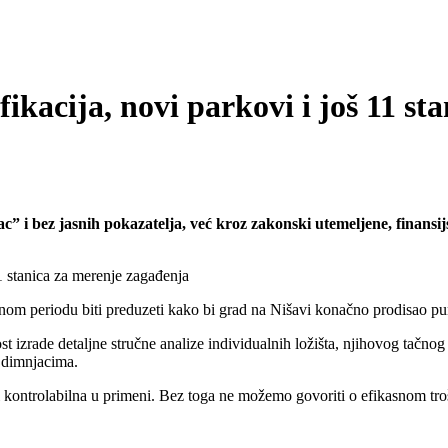
ifikacija, novi parkovi i još 11 s
 i bez jasnih pokazatelja, već kroz zakonski utemeljene, finansijs
ednom periodu biti preduzeti kako bi grad na Nišavi konačno prodisao p
 izrade detaljne stručne analize individualnih ložišta, njihovog tačnog 
a dimnjacima.
i kontrolabilna u primeni. Bez toga ne možemo govoriti o efikasnom troš