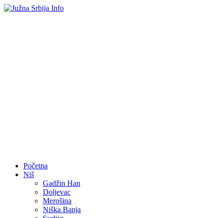
Početna
Niš
Gadžin Han
Doljevac
Merošina
Niška Banja