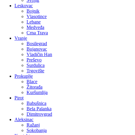
Svrljig
Leskovac
Bojnik
Vlasotince
Lebane
Medveđa
Crna Trava
Vranje
Bosilegrad
Bujanovac
Vladičin Han
Preševo
Surdulica
Trgovište
Prokuplje
Blace
Žitorađa
Kuršumlija
Pirot
Babušnica
Bela Palanka
Dimitrovgrad
Aleksinac
Ražanj
Sokobanja