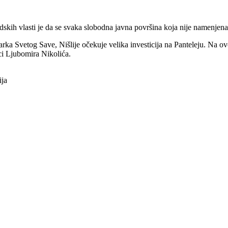
adskih vlasti je da se svaka slobodna javna površina koja nije namenjena
a Svetog Save, Nišlije očekuje velika investicija na Panteleju. Na ovo
ici Ljubomira Nikolića.
ija