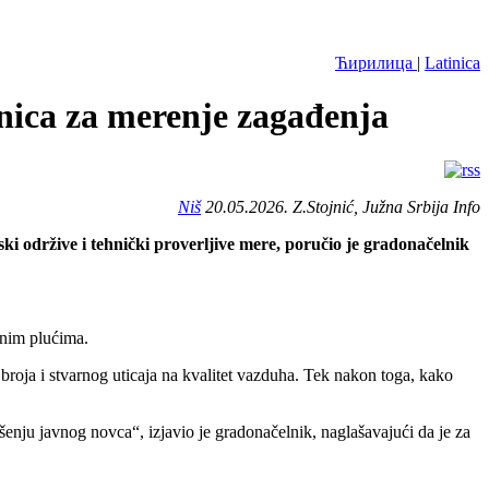
Ћирилица
|
Latinica
tanica za merenje zagađenja
Niš
20.05.2026. Z.Stojnić, Južna Srbija Info
ki održive i tehnički proverljive mere, poručio je gradonačelnik
unim plućima.
broja i stvarnog uticaja na kvalitet vazduha. Tek nakon toga, kako
enju javnog novca“, izjavio je gradonačelnik, naglašavajući da je za