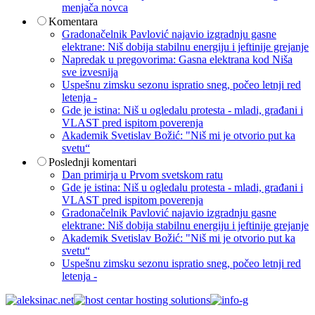
menjača novca
Komentara
Gradonačelnik Pavlović najavio izgradnju gasne
elektrane: Niš dobija stabilnu energiju i jeftinije grejanje
Napredak u pregovorima: Gasna elektrana kod Niša
sve izvesnija
Uspešnu zimsku sezonu ispratio sneg, počeo letnji red
letenja -
Gde je istina: Niš u ogledalu protesta - mladi, građani i
VLAST pred ispitom poverenja
Akademik Svetislav Božić: "Niš mi je otvorio put ka
svetu“
Poslednji komentari
Dan primirja u Prvom svetskom ratu
Gde je istina: Niš u ogledalu protesta - mladi, građani i
VLAST pred ispitom poverenja
Gradonačelnik Pavlović najavio izgradnju gasne
elektrane: Niš dobija stabilnu energiju i jeftinije grejanje
Akademik Svetislav Božić: "Niš mi je otvorio put ka
svetu“
Uspešnu zimsku sezonu ispratio sneg, počeo letnji red
letenja -