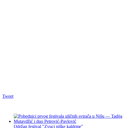
Tweet
Održan festival "Zvuci niške kaldrme"