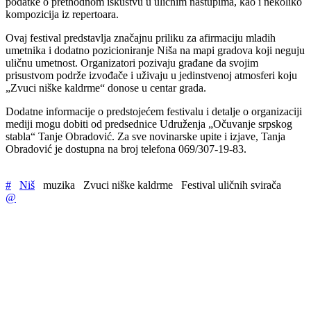
podatke o prethodnom iskustvu u uličnim nastupima, kao i nekoliko
kompozicija iz repertoara.
Ovaj festival predstavlja značajnu priliku za afirmaciju mladih
umetnika i dodatno pozicioniranje Niša na mapi gradova koji neguju
uličnu umetnost. Organizatori pozivaju građane da svojim
prisustvom podrže izvođače i uživaju u jedinstvenoj atmosferi koju
„Zvuci niške kaldrme“ donose u centar grada.
Dodatne informacije o predstojećem festivalu i detalje o organizaciji
mediji mogu dobiti od predsednice Udruženja „Očuvanje srpskog
stabla“ Tanje Obradović. Za sve novinarske upite i izjave, Tanja
Obradović je dostupna na broj telefona 069/307-19-83.
#
Niš
muzika
Zvuci niške kaldrme
Festival uličnih svirača
@