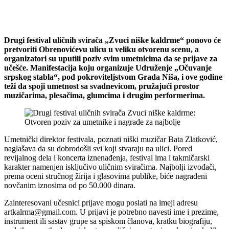
Drugi festival uličnih svirača „Zvuci niške kaldrme“ ponovo će
pretvoriti Obrenovićevu ulicu u veliku otvorenu scenu, a
organizatori su uputili poziv svim umetnicima da se prijave za
učešće. Manifestacija koju organizuje Udruženje „Očuvanje
srpskog stabla“, pod pokroviteljstvom Grada Niša, i ove godine
teži da spoji umetnost sa svadnevicom, pružajući prostor
muzičarima, plesačima, glumcima i drugim performerima.
Umetnički direktor festivala, poznati niški muzičar Bata Zlatković,
naglašava da su dobrodošli svi koji stvaraju na ulici. Pored
revijalnog dela i koncerta iznenađenja, festival ima i takmičarski
karakter namenjen isključivo uličnim sviračima. Najbolji izvođači,
prema oceni stručnog žirija i glasovima publike, biće nagrađeni
novčanim iznosima od po 50.000 dinara.
Zainteresovani učesnici prijave mogu poslati na imejl adresu
artkalrma@gmail.com. U prijavi je potrebno navesti ime i prezime,
instrument ili sastav grupe sa spiskom članova, kratku biografiju,