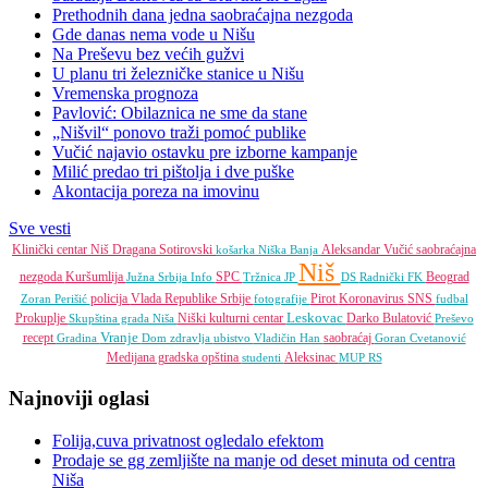
Prethodnih dana jedna saobraćajna nezgoda
Gde danas nema vode u Nišu
Na Preševu bez većih gužvi
U planu tri železničke stanice u Nišu
Vremenska prognoza
Pavlović: Obilaznica ne sme da stane
„Nišvil“ ponovo traži pomoć publike
Vučić najavio ostavku pre izborne kampanje
Milić predao tri pištolja i dve puške
Akontacija poreza na imovinu
Sve vesti
Klinički centar Niš
Dragana Sotirovski
Aleksandar Vučić
saobraćajna
košarka
Niška Banja
Niš
nezgoda
Kuršumlija
SPC
Beograd
Južna Srbija Info
Tržnica JP
DS
Radnički FK
policija
Vlada Republike Srbije
Pirot
Koronavirus
SNS
Zoran Perišić
fotografije
fudbal
Leskovac
Prokuplje
Niški kulturni centar
Darko Bulatović
Skupština grada Niša
Preševo
Vranje
recept
saobraćaj
Gradina
Dom zdravlja
ubistvo
Vladičin Han
Goran Cvetanović
Medijana gradska opština
Aleksinac
studenti
MUP RS
Najnoviji oglasi
Folija,cuva privatnost ogledalo efektom
Prodaje se gg zemljište na manje od deset minuta od centra
Niša