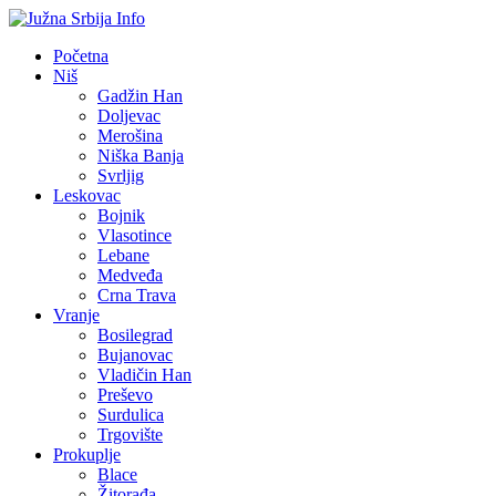
Početna
Niš
Gadžin Han
Doljevac
Merošina
Niška Banja
Svrljig
Leskovac
Bojnik
Vlasotince
Lebane
Medveđa
Crna Trava
Vranje
Bosilegrad
Bujanovac
Vladičin Han
Preševo
Surdulica
Trgovište
Prokuplje
Blace
Žitorađa