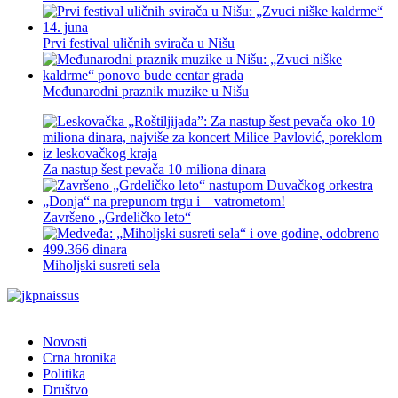
Prvi festival uličnih svirača u Nišu
Međunarodni praznik muzike u Nišu
Za nastup šest pevača 10 miliona dinara
Završeno „Grdeličko leto“
Miholjski susreti sela
Novosti
Crna hronika
Politika
Društvo