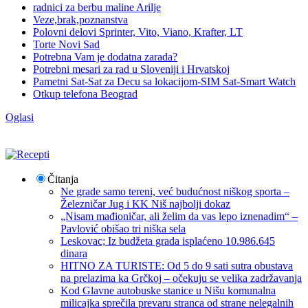
radnici za berbu maline Arilje
Veze,brak,poznanstva
Polovni delovi Sprinter, Vito, Viano, Krafter, LT
Torte Novi Sad
Potrebna Vam je dodatna zarada?
Potrebni mesari za rad u Sloveniji i Hrvatskoj
Pametni Sat-Sat za Decu sa lokacijom-SIM Sat-Smart Watch
Otkup telefona Beograd
Oglasi
Čitanja
Ne grade samo tereni, već budućnost niškog sporta –
Železničar Jug i KK Niš najbolji dokaz
„Nisam mađioničar, ali želim da vas lepo iznenadim“ –
Pavlović obišao tri niška sela
Leskovac; Iz budžeta grada isplaćeno 10.986.645
dinara
HITNO ZA TURISTE: Od 5 do 9 sati sutra obustava
na prelazima ka Grčkoj – očekuju se velika zadržavanja
Kod Glavne autobuske stanice u Nišu komunalna
milicajka sprečila prevaru stranca od strane nelegalnih