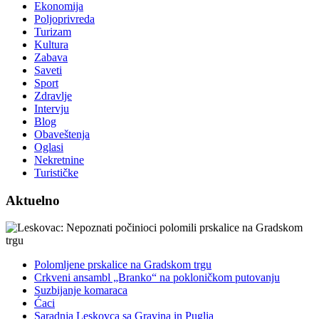
Ekonomija
Poljoprivreda
Turizam
Kultura
Zabava
Saveti
Sport
Zdravlje
Intervju
Blog
Obaveštenja
Oglasi
Nekretnine
Turističke
Aktuelno
Polomljene prskalice na Gradskom trgu
Crkveni ansambl „Branko“ na pokloničkom putovanju
Suzbijanje komaraca
Ćaci
Saradnja Leskovca sa Gravina in Puglia