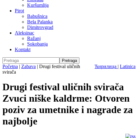
Kuršumlija
Pirot
Babušnica
Bela Palanka
Dimitrovgrad
Aleksinac
Ražanj
Sokobanja
Kontakt
Početna
|
Zabava
|
Drugi festival uličnih
Ћирилица
|
Latinica
svirača
Drugi festival uličnih svirača
Zvuci niške kaldrme: Otvoren
poziv za umetnike i nagrade za
najbolje