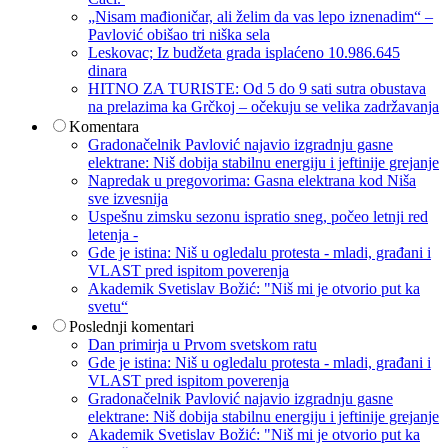
„Nisam mađioničar, ali želim da vas lepo iznenadim“ –
Pavlović obišao tri niška sela
Leskovac; Iz budžeta grada isplaćeno 10.986.645
dinara
HITNO ZA TURISTE: Od 5 do 9 sati sutra obustava
na prelazima ka Grčkoj – očekuju se velika zadržavanja
Komentara
Gradonačelnik Pavlović najavio izgradnju gasne
elektrane: Niš dobija stabilnu energiju i jeftinije grejanje
Napredak u pregovorima: Gasna elektrana kod Niša
sve izvesnija
Uspešnu zimsku sezonu ispratio sneg, počeo letnji red
letenja -
Gde je istina: Niš u ogledalu protesta - mladi, građani i
VLAST pred ispitom poverenja
Akademik Svetislav Božić: "Niš mi je otvorio put ka
svetu“
Poslednji komentari
Dan primirja u Prvom svetskom ratu
Gde je istina: Niš u ogledalu protesta - mladi, građani i
VLAST pred ispitom poverenja
Gradonačelnik Pavlović najavio izgradnju gasne
elektrane: Niš dobija stabilnu energiju i jeftinije grejanje
Akademik Svetislav Božić: "Niš mi je otvorio put ka