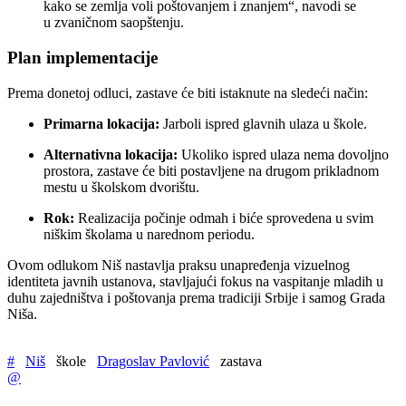
kako se zemlja voli poštovanjem i znanjem“, navodi se
u zvaničnom saopštenju.
Plan implementacije
Prema donetoj odluci, zastave će biti istaknute na sledeći način:
Primarna lokacija:
Jarboli ispred glavnih ulaza u škole.
Alternativna lokacija:
Ukoliko ispred ulaza nema dovoljno
prostora, zastave će biti postavljene na drugom prikladnom
mestu u školskom dvorištu.
Rok:
Realizacija počinje odmah i biće sprovedena u svim
niškim školama u narednom periodu.
Ovom odlukom Niš nastavlja praksu unapređenja vizuelnog
identiteta javnih ustanova, stavljajući fokus na vaspitanje mladih u
duhu zajedništva i poštovanja prema tradiciji Srbije i samog Grada
Niša.
#
Niš
škole
Dragoslav Pavlović
zastava
@