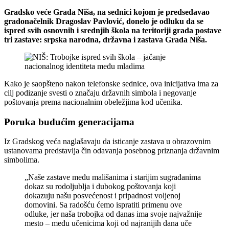
Gradsko veće Grada Niša, na sednici kojom je predsedavao
gradonačelnik Dragoslav Pavlović, donelo je odluku da se
ispred svih osnovnih i srednjih škola na teritoriji grada postave
tri zastave: srpska narodna, državna i zastava Grada Niša.
Kako je saopšteno nakon telefonske sednice, ova inicijativa ima za
cilj podizanje svesti o značaju državnih simbola i negovanje
poštovanja prema nacionalnim obeležjima kod učenika.
Poruka budućim generacijama
Iz Gradskog veća naglašavaju da isticanje zastava u obrazovnim
ustanovama predstavlja čin odavanja posebnog priznanja državnim
simbolima.
„Naše zastave među mališanima i starijim sugrađanima
dokaz su rodoljublja i dubokog poštovanja koji
dokazuju našu posvećenost i pripadnost voljenoj
domovini. Sa radošću ćemo ispratiti primenu ove
odluke, jer naša trobojka od danas ima svoje najvažnije
mesto – među učenicima koji od najranijih dana uče