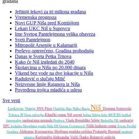
Jeftiniji lekovi za tri miliona građana
Vremenska prognoza
Novi GUP Niša pred Komisijom
Lekari UKC Niš u Supovcu
Ime Svetog Pantelejmona velika obaveza
Sveti Pantelejmon
Mitropolit Arsenije u Kalamariji
Preševo opterećeno, Gradina prohodnija
Danas je Sveta Petka Trnova
Kako će Niš izgledati do 2040
Školarcima u Nišu po 20.000 dinara
Vikend bez vode na dve lokacije u Nišu
Radulović o slučaju Milić
Neizvesne linije Rajanera iz Niša
Povređena trojica mladića u udesu
Sve vesti
Niš
Leskovac
Vranje
SNS
Pirot
Dragana Sotirovski
Vladičin Han
Niška Banja
Klinički centar Niš
recept
Tržnica JP
Dom zdravlja
Južna Srbija Info
MUP RS
fudbal
saobraćajna nezgoda
Vlada Republike Srbije
saobraćaj
fotografije
Preševo
Radnički FK
SPC
Niški kulturni centar
košarka
Skupština grada Niša
DS
Goran Cvetanović
Zoran Perišić
Aleksinac
Koronavirus
Medijana gradska opština
Prokuplje
Beograd
Gradina
studenti
Kuršumlija
Aleksandar Vučić
Darko Bulatović
policija
ubistvo