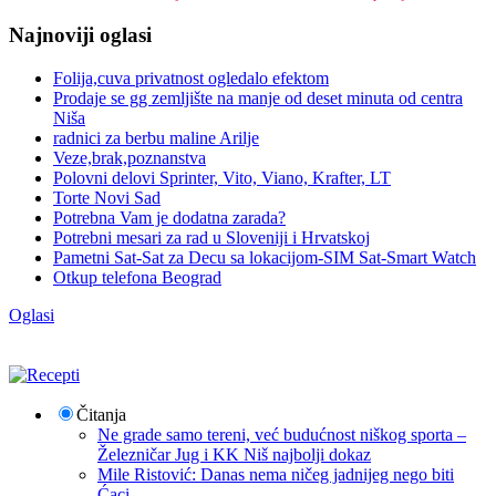
Najnoviji oglasi
Folija,cuva privatnost ogledalo efektom
Prodaje se gg zemljište na manje od deset minuta od centra
Niša
radnici za berbu maline Arilje
Veze,brak,poznanstva
Polovni delovi Sprinter, Vito, Viano, Krafter, LT
Torte Novi Sad
Potrebna Vam je dodatna zarada?
Potrebni mesari za rad u Sloveniji i Hrvatskoj
Pametni Sat-Sat za Decu sa lokacijom-SIM Sat-Smart Watch
Otkup telefona Beograd
Oglasi
Čitanja
Ne grade samo tereni, već budućnost niškog sporta –
Železničar Jug i KK Niš najbolji dokaz
Mile Ristović: Danas nema ničeg jadnijeg nego biti
Ćaci.