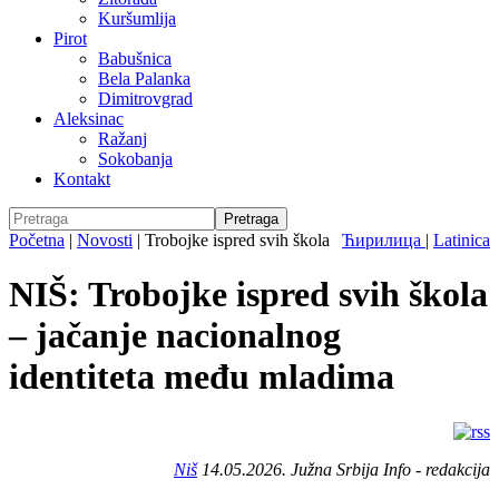
Kuršumlija
Pirot
Babušnica
Bela Palanka
Dimitrovgrad
Aleksinac
Ražanj
Sokobanja
Kontakt
Početna
|
Novosti
|
Trobojke ispred svih škola
Ћирилица
|
Latinica
NIŠ: Trobojke ispred svih škola
– jačanje nacionalnog
identiteta među mladima
Niš
14.05.2026. Južna Srbija Info - redakcija