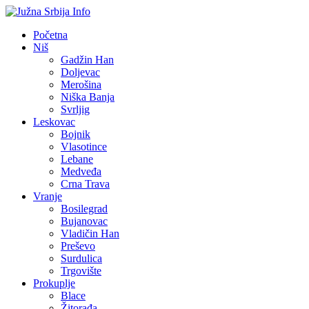
Početna
Niš
Gadžin Han
Doljevac
Merošina
Niška Banja
Svrljig
Leskovac
Bojnik
Vlasotince
Lebane
Medveđa
Crna Trava
Vranje
Bosilegrad
Bujanovac
Vladičin Han
Preševo
Surdulica
Trgovište
Prokuplje
Blace
Žitorađa