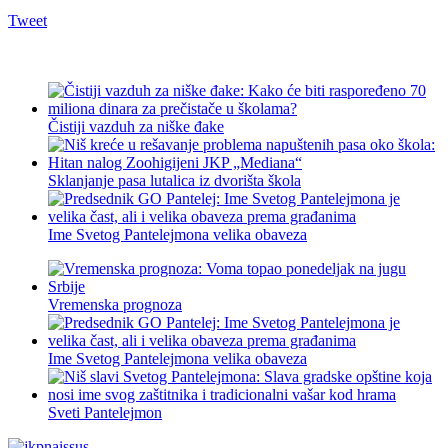
Tweet
Čistiji vazduh za niške đake
Sklanjanje pasa lutalica iz dvorišta škola
Ime Svetog Pantelejmona velika obaveza
Vremenska prognoza
Ime Svetog Pantelejmona velika obaveza
Sveti Pantelejmon