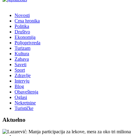
Novosti
Crna hronika
Politika
Društvo
Ekonomija
Poljoprivreda
Turizam
Kultura
Zabava
Saveti
Sport
Zdravlje
Intervju
Blog
Obaveštenja
Oglasi
Nekretnine
Turističke
Aktuelno