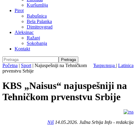
Kuršumlija
Pirot
Babušnica
Bela Palanka
Dimitrovgrad
Aleksinac
Ražanj
Sokobanja
Kontakt
Početna
|
Sport
|
Najuspešniji na Tehničkom
Ћирилица
|
Latinica
prvenstvu Srbije
KBS „Naisus“ najuspešniji na
Tehničkom prvenstvu Srbije
Niš
14.05.2026. Južna Srbija Info - redakcija