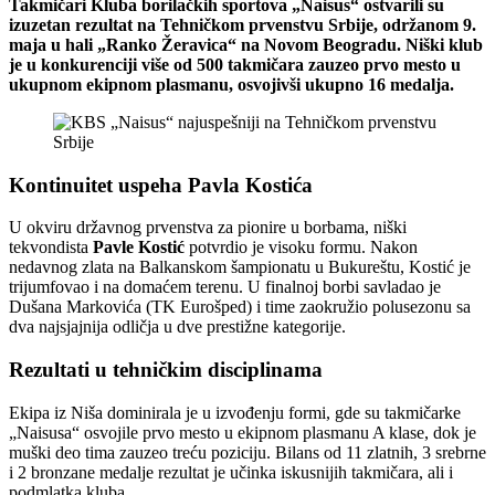
Takmičari Kluba borilačkih sportova „Naisus“ ostvarili su
izuzetan rezultat na Tehničkom prvenstvu Srbije, održanom 9.
maja u hali „Ranko Žeravica“ na Novom Beogradu. Niški klub
je u konkurenciji više od 500 takmičara zauzeo prvo mesto u
ukupnom ekipnom plasmanu, osvojivši ukupno 16 medalja.
Kontinuitet uspeha Pavla Kostića
U okviru državnog prvenstva za pionire u borbama, niški
tekvondista
Pavle Kostić
potvrdio je visoku formu. Nakon
nedavnog zlata na Balkanskom šampionatu u Bukureštu, Kostić je
trijumfovao i na domaćem terenu. U finalnoj borbi savladao je
Dušana Markovića (TK Eurošped) i time zaokružio polusezonu sa
dva najsjajnija odličja u dve prestižne kategorije.
Rezultati u tehničkim disciplinama
Ekipa iz Niša dominirala je u izvođenju formi, gde su takmičarke
„Naisusa“ osvojile prvo mesto u ekipnom plasmanu A klase, dok je
muški deo tima zauzeo treću poziciju. Bilans od 11 zlatnih, 3 srebrne
i 2 bronzane medalje rezultat je učinka iskusnijih takmičara, ali i
podmlatka kluba.