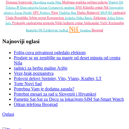
Vranje
Dragana Sotirovski
Medijana gradska opština
policija
Skupština grada Niša
DS
SNS
Klinički centar Niš
Tržnica JP
Dom zdravlja
Goran Cvetanović
studenti
fotografije
SPC
Pirot
Darko Bulatović
saobraćaj
ubistvo
Zoran Perišić
Preševo
Vladičin Han
MUP RS
Vlada Republike Srbije
recept
Koronavirus
Aleksinac
košarka
Niška Banja
Južna Srbija
Prokuplje
saobraćajna nezgoda
Niški kulturni centar
Aleksandar Vučić
Kuršumlija
Info
Niš
Leskovac
Beograd
Radnički FK
fudbal
Gradina
Najnoviji oglasi
Folija,cuva privatnost ogledalo efektom
Prodaje se gg zemljište na manje od deset minuta od centra
Niša
radnici za berbu maline Arilje
Veze,brak,poznanstva
Polovni delovi Sprinter, Vito, Viano, Krafter, LT
Torte Novi Sad
Potrebna Vam je dodatna zarada?
Potrebni mesari za rad u Sloveniji i Hrvatskoj
Pametni Sat-Sat za Decu sa lokacijom-SIM Sat-Smart Watch
Otkup telefona Beograd
Oglasi