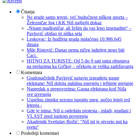
Čitanja
Ne grade samo tereni, već budućnost niškog sporta –
Železničar Jug i KK Niš najbolji dokaz
„Nisam mađioničar, ali želim da vas lepo iznenadim“ –
Pavlović obišao tri niška sela
Leskovac; Iz budžeta grada isplaćeno 10.986.645
dinara
Mile Ristović: Danas nema ničeg jadnijeg nego biti
Ćaci.
HITNO ZA TURISTE: Od 5 do 9 sati sutra obustava
na prelazima ka Grčkoj – očekuju se velika zadržavanja
Komentara
Gradonačelnik Pavlović najavio izgradnju gasne
elektrane: Niš dobija stabilnu energiju i jeftinije grejanje
Napredak u pregovorima: Gasna elektrana kod Niša
sve izvesnija
Uspešnu zimsku sezonu ispratio sneg, počeo letnji red
letenja -
Gde je istina: Niš u ogledalu protesta - mladi, građani i
VLAST pred ispitom poverenja
Akademik Svetislav Božić: "Niš mi je otvorio put ka
svetu“
Poslednji komentari