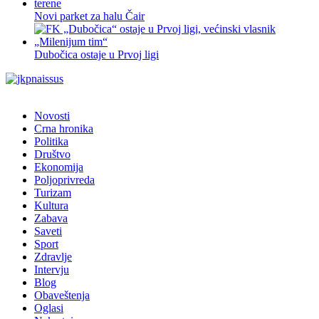
Novi parket za halu Čair
Dubočica ostaje u Prvoj ligi
Novosti
Crna hronika
Politika
Društvo
Ekonomija
Poljoprivreda
Turizam
Kultura
Zabava
Saveti
Sport
Zdravlje
Intervju
Blog
Obaveštenja
Oglasi