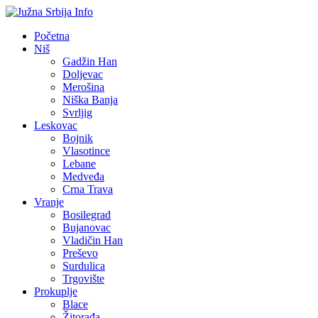
Početna
Niš
Gadžin Han
Doljevac
Merošina
Niška Banja
Svrljig
Leskovac
Bojnik
Vlasotince
Lebane
Medveđa
Crna Trava
Vranje
Bosilegrad
Bujanovac
Vladičin Han
Preševo
Surdulica
Trgovište
Prokuplje
Blace
Žitorađa