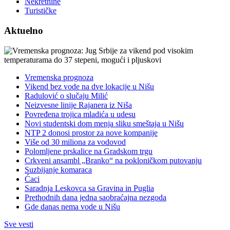
Nekretnine
Turističke
Aktuelno
Vremenska prognoza
Vikend bez vode na dve lokacije u Nišu
Radulović o slučaju Milić
Neizvesne linije Rajanera iz Niša
Povređena trojica mladića u udesu
Novi studentski dom menja sliku smeštaja u Nišu
NTP 2 donosi prostor za nove kompanije
Više od 30 miliona za vodovod
Polomljene prskalice na Gradskom trgu
Crkveni ansambl „Branko“ na pokloničkom putovanju
Suzbijanje komaraca
Ćaci
Saradnja Leskovca sa Gravina in Puglia
Prethodnih dana jedna saobraćajna nezgoda
Gde danas nema vode u Nišu
Sve vesti