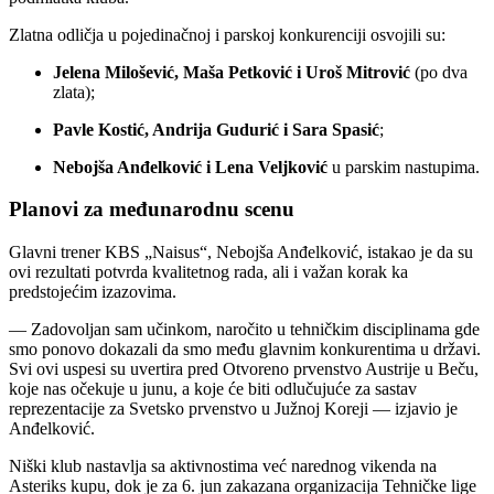
Zlatna odličja u pojedinačnoj i parskoj konkurenciji osvojili su:
Jelena Milošević, Maša Petković i Uroš Mitrović
(po dva
zlata);
Pavle Kostić, Andrija Gudurić i Sara Spasić
;
Nebojša Anđelković i Lena Veljković
u parskim nastupima.
Planovi za međunarodnu scenu
Glavni trener KBS „Naisus“, Nebojša Anđelković, istakao je da su
ovi rezultati potvrda kvalitetnog rada, ali i važan korak ka
predstojećim izazovima.
— Zadovoljan sam učinkom, naročito u tehničkim disciplinama gde
smo ponovo dokazali da smo među glavnim konkurentima u državi.
Svi ovi uspesi su uvertira pred Otvoreno prvenstvo Austrije u Beču,
koje nas očekuje u junu, a koje će biti odlučujuće za sastav
reprezentacije za Svetsko prvenstvo u Južnoj Koreji — izjavio je
Anđelković.
Niški klub nastavlja sa aktivnostima već narednog vikenda na
Asteriks kupu, dok je za 6. jun zakazana organizacija Tehničke lige