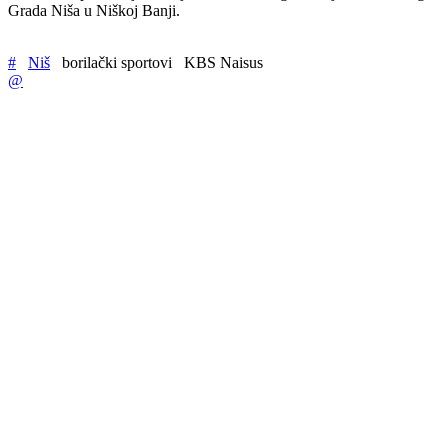
Grada Niša u Niškoj Banji.
#
Niš
borilački sportovi
KBS Naisus
@