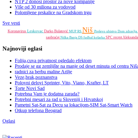
NTP 2 donosi prostor za nove kompanije
Više od 30 miliona za vodovod
Polomljene prskalice na Gradskom trgu
Sve vesti
Niš
Leskovac
Koronavirus
Darko Bulatović
MUP RS
Preševo
ubistvo
Dom zdravlja
saobraćaj
SPC
recept
Aleksanda
Niška Banja
DS
fudbal
košarka
Najnoviji oglasi
Folija,cuva privatnost ogledalo efektom
Prodaje se gg zemljište na manje od deset minuta od centra Niš
radnici za berbu maline Arilje
Veze,brak,poznanstva
Polovni delovi Sprinter, Vito, Viano, Krafter, LT
Torte Novi Sad
Potrebna Vam je dodatna zarada?
Potrebni mesari za rad u Sloveniji i Hrvatskoj
Pametni Sat-Sat za Decu sa lokacijom-SIM Sat-Smart Watch
Otkup telefona Beograd
Oglasi