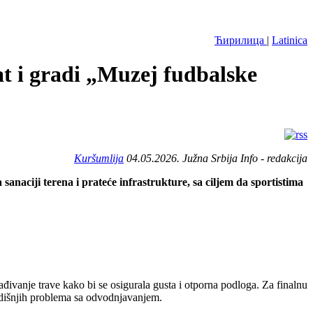
Ћирилица
|
Latinica
at i gradi „Muzej fudbalske
Kuršumlija
04.05.2026. Južna Srbija Info - redakcija
sanaciji terena i prateće infrastrukture, sa ciljem da sportistima
ivanje trave kako bi se osigurala gusta i otporna podloga. Za finalnu
odišnjih problema sa odvodnjavanjem.