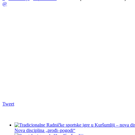
@
Tweet
Nova disciplina „prođi–pogodi“