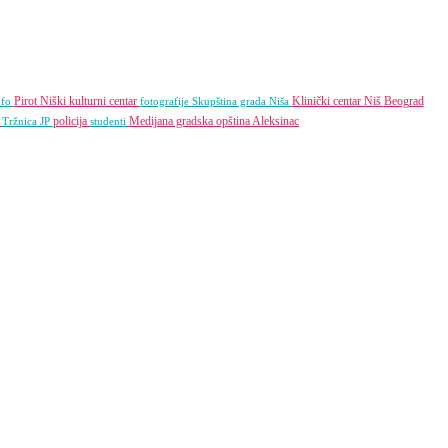
Pirot
Niški kulturni centar
Klinički centar Niš
Beograd
nfo
fotografije
Skupština grada Niša
e
policija
Medijana gradska opština
Aleksinac
Tržnica JP
studenti