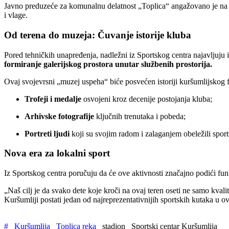
Javno preduzeće za komunalnu delatnost „Toplica“ angažovano je na ko
i vlage.
Od terena do muzeja: Čuvanje istorije kluba
Pored tehničkih unapređenja, nadležni iz Sportskog centra najavljuju i
formiranje galerijskog prostora unutar službenih prostorija.
Ovaj svojevrsni „muzej uspeha“ biće posvećen istoriji kuršumlijskog f
Trofeji i medalje
osvojeni kroz decenije postojanja kluba;
Arhivske fotografije
ključnih trenutaka i pobeda;
Portreti ljudi
koji su svojim radom i zalaganjem obeležili sport
Nova era za lokalni sport
Iz Sportskog centra poručuju da će ove aktivnosti značajno podići funk
„Naš cilj je da svako dete koje kroči na ovaj teren oseti ne samo kvalit
Kuršumliji postati jedan od najreprezentativnijih sportskih kutaka u o
#
Kuršumlija
Toplica reka
stadion
Sportski centar Kuršumlija