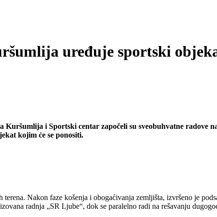
ršumlija uređuje sportski objek
na Kuršumlija i Sportski centar započeli su sveobuhvatne radove na 
ekat kojim će se ponositi.
erena. Nakon faze košenja i obogaćivanja zemljišta, izvršeno je podsađ
lizovana radnja „SR Ljube“, dok se paralelno radi na rešavanju dugog