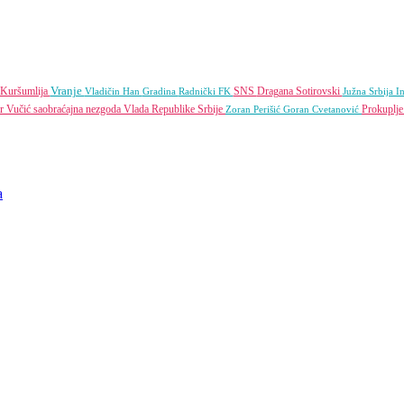
Vranje
Kuršumlija
SNS
Dragana Sotirovski
Vladičin Han
Gradina
Radnički FK
Južna Srbija I
r Vučić
saobraćajna nezgoda
Vlada Republike Srbije
Prokuplj
Zoran Perišić
Goran Cvetanović
a