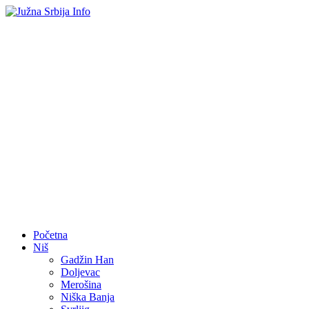
Početna
Niš
Gadžin Han
Doljevac
Merošina
Niška Banja