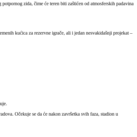
potpornog zida, čime će teren biti zaštićen od atmosferskih padavina
emenih kućica za rezervne igrače, ali i jedan nesvakidašnji projekat –
uje.
ri radova. Očekuje se da će nakon završetka svih faza, stadion u