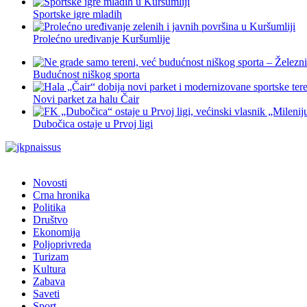
Sportske igre mladih
Prolećno uređivanje Kuršumlije
Budućnost niškog sporta
Novi parket za halu Čair
Dubočica ostaje u Prvoj ligi
Novosti
Crna hronika
Politika
Društvo
Ekonomija
Poljoprivreda
Turizam
Kultura
Zabava
Saveti
Sport