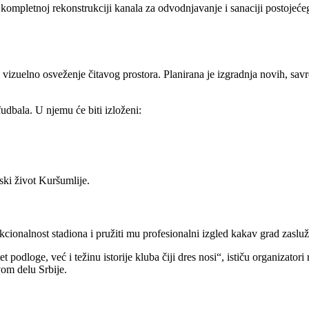
mpletnoj rekonstrukciji kanala za odvodnjavanje i sanaciji postojećeg 
 vizuelno osveženje čitavog prostora. Planirana je izgradnja novih, savr
udbala. U njemu će biti izloženi:
ski život Kuršumlije.
cionalnost stadiona i pružiti mu profesionalni izgled kakav grad zasluž
et podloge, već i težinu istorije kluba čiji dres nosi“, ističu organizato
vom delu Srbije.