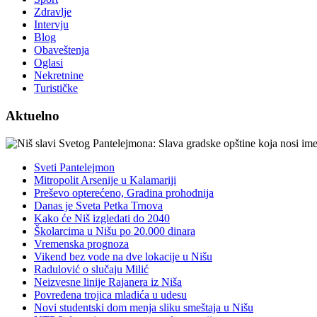
Zdravlje
Intervju
Blog
Obaveštenja
Oglasi
Nekretnine
Turističke
Aktuelno
Sveti Pantelejmon
Mitropolit Arsenije u Kalamariji
Preševo opterećeno, Gradina prohodnija
Danas je Sveta Petka Trnova
Kako će Niš izgledati do 2040
Školarcima u Nišu po 20.000 dinara
Vremenska prognoza
Vikend bez vode na dve lokacije u Nišu
Radulović o slučaju Milić
Neizvesne linije Rajanera iz Niša
Povređena trojica mladića u udesu
Novi studentski dom menja sliku smeštaja u Nišu