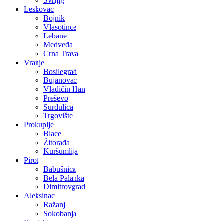
Svrljig
Leskovac
Bojnik
Vlasotince
Lebane
Medveđa
Crna Trava
Vranje
Bosilegrad
Bujanovac
Vladičin Han
Preševo
Surdulica
Trgovište
Prokuplje
Blace
Žitorađa
Kuršumlija
Pirot
Babušnica
Bela Palanka
Dimitrovgrad
Aleksinac
Ražanj
Sokobanja