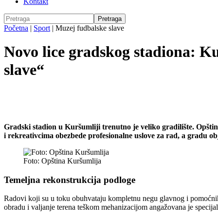
Kontakt
Početna
|
Sport
|
Muzej fudbalske slave
Novo lice gradskog stadiona: Ku
slave“
Gradski stadion u Kuršumliji trenutno je veliko gradilište. Opšti
i rekreativcima obezbede profesionalne uslove za rad, a gradu obj
Foto: Opština Kuršumlija
Temeljna rekonstrukcija podloge
Radovi koji su u toku obuhvataju kompletnu negu glavnog i pomoćnih t
obradu i valjanje terena teškom mehanizacijom angažovana je specija