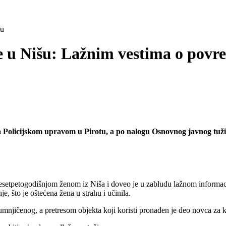
šu
 u Nišu: Lažnim vestima o povre
a Policijskom upravom u Pirotu, a po nalogu Osnovnog javnog tužil
esetpetogodišnjom ženom iz Niša i doveo je u zabludu lažnom informacij
, što je oštećena žena u strahu i učinila.
osumnjičenog, a pretresom objekta koji koristi pronađen je deo novca za 