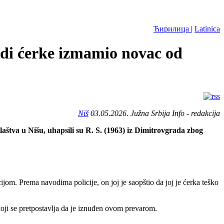
Ћирилица
|
Latinica
di ćerke izmamio novac od
Niš
03.05.2026. Južna Srbija Info - redakcija
aštva u Nišu, uhapsili su R. S. (1963) iz Dimitrovgrada zbog
om. Prema navodima policije, on joj je saopštio da joj je ćerka teško
koji se pretpostavlja da je iznuđen ovom prevarom.