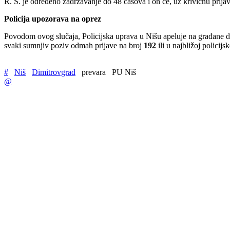
R. S. je određeno zadržavanje do 48 časova i on će, uz krivičnu prija
Policija upozorava na oprez
Povodom ovog slučaja, Policijska uprava u Nišu apeluje na građane d
svaki sumnjiv poziv odmah prijave na broj
192
ili u najbližoj policijsk
#
Niš
Dimitrovgrad
prevara
PU Niš
@