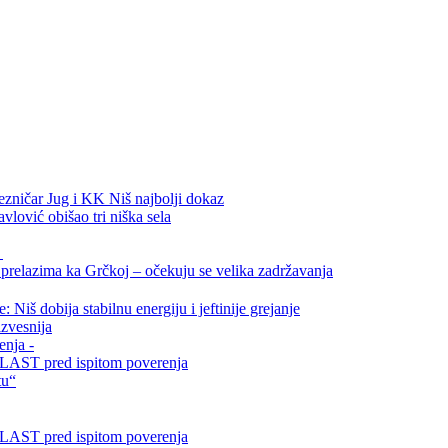
ezničar Jug i KK Niš najbolji dokaz
vlović obišao tri niška sela
.
relazima ka Grčkoj – očekuju se velika zadržavanja
Niš dobija stabilnu energiju i jeftinije grejanje
zvesnija
enja -
i VLAST pred ispitom poverenja
tu“
i VLAST pred ispitom poverenja