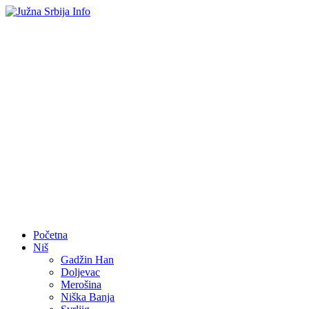
Početna
Niš
Gadžin Han
Doljevac
Merošina
Niška Banja