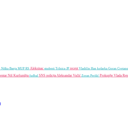
e
Aleksinac
recept
Niška Banja
MUP RS
studenti
Tržnica JP
Vladičin Han
košarka
Goran Cvetan
centar Niš
Kuršumlija
SNS
policija
Aleksandar Vučić
Prokuplje
Vlada Rep
fudbal
Zoran Perišić
a