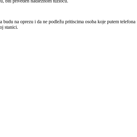
vu, biti priveden nadležnom tužiocu.
a budu na oprezu i da ne podležu pritiscima osoba koje putem telefona 
oj stanici.