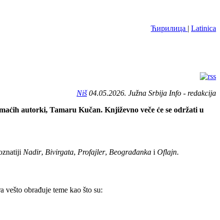
Ћирилица
|
Latinica
Niš
04.05.2026. Južna Srbija Info - redakcija
omaćih autorki, Tamaru Kučan. Književno veče će se održati u
oznatiji
Nadir
,
Bivirgata
,
Profajler
,
Beograđanka
i
Oflajn
.
a vešto obrađuje teme kao što su: