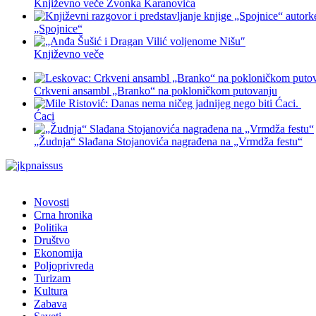
Književno veče Zvonka Karanovića
„Spojnice“
Književno veče
Crkveni ansambl „Branko“ na pokloničkom putovanju
Ćaci
„Žudnja“ Slađana Stojanovića nagrađena na „Vrmdža festu“
Novosti
Crna hronika
Politika
Društvo
Ekonomija
Poljoprivreda
Turizam
Kultura
Zabava