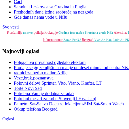
Ćaci
Saradnja Leskovca sa Gravina in Puglia
Prethodnih dana jedna saobraćajna nezgoda
Gde danas nema vode u Nišu
Sve vesti
Kuršumlija
policija
Prokuplje
Aleksinac
ubistvo
Gradina
fotografije
Skupština grada Niša
kulturni centar
Beograd
Zoran Perišić
Vladičin Han
Radnički F
Najnoviji oglasi
Folija,cuva privatnost ogledalo efektom
Prodaje se gg zemljište na manje od deset minuta od centra Niš
radnici za berbu maline Arilje
Veze,brak,poznanstva
Polovni delovi Sprinter, Vito, Viano, Krafter, LT
Torte Novi Sad
Potrebna Vam je dodatna zarada?
Potrebni mesari za rad u Sloveniji i Hrvatskoj
Pametni Sat-Sat za Decu sa lokacijom-SIM Sat-Smart Watch
Otkup telefona Beograd
Oglasi