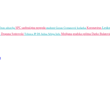
Lesk
SPC
saobraćajna nezgoda
Koronavirus
Dom zdravlja
studenti
Goran Cvetanović
košarka
Dragana Sotirovski
Medijana gradska opština
Darko Bulatov
K
Tržnica JP
DS
Južna Srbija Info
a