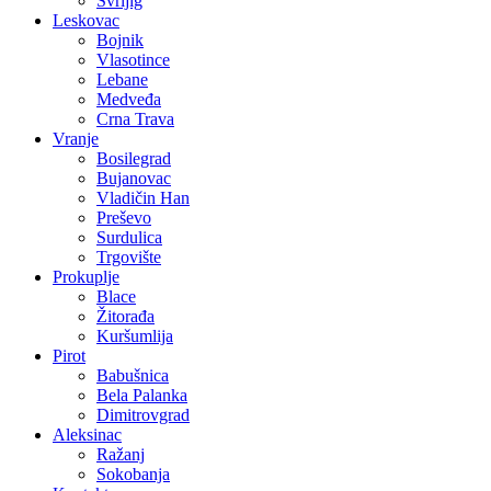
Svrljig
Leskovac
Bojnik
Vlasotince
Lebane
Medveđa
Crna Trava
Vranje
Bosilegrad
Bujanovac
Vladičin Han
Preševo
Surdulica
Trgovište
Prokuplje
Blace
Žitorađa
Kuršumlija
Pirot
Babušnica
Bela Palanka
Dimitrovgrad
Aleksinac
Ražanj
Sokobanja