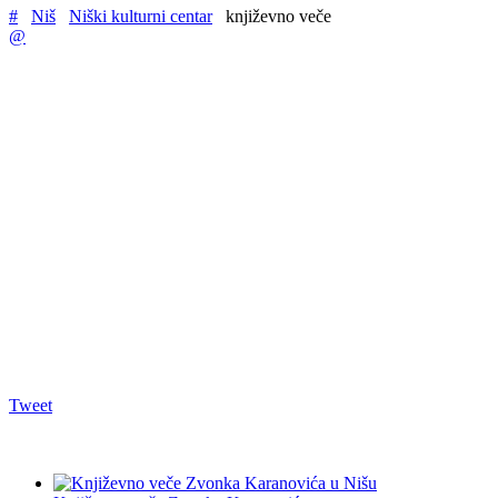
#
Niš
Niški kulturni centar
književno veče
@
Tweet