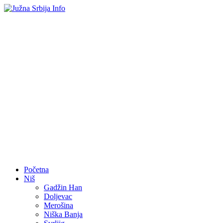
Početna
Niš
Gadžin Han
Doljevac
Merošina
Niška Banja