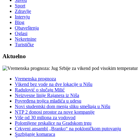
Saveti
Sport
Zdravlje
Intervju
Blog
Obaveštenja
Oglasi
Nekretnine
Turističke
Aktuelno
Vremenska prognoza
Vikend bez vode na dve lokacije u Nišu
Radulović o slučaju Milić
Neizvesne linije Rajanera iz Niša
Povređena trojica mladića u udesu
Novi studentski dom menja sliku smeštaja u Nišu
NTP 2 donosi prostor za nove kompanije
Više od 30 miliona za vodovod
Polomljene prskalice na Gradskom trgu
Crkveni ansambl „Branko“ na pokloničkom putovanju
Suzbijanje komaraca