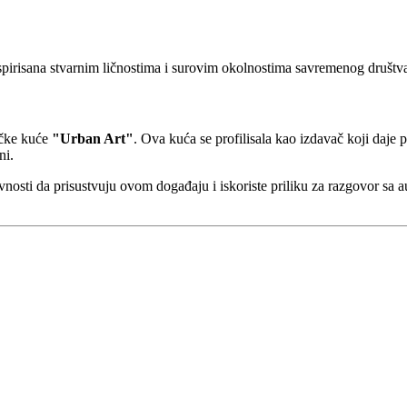
nspirisana stvarnim ličnostima i surovim okolnostima savremenog društva
ačke kuće
"Urban Art"
. Ova kuća se profilisala kao izdavač koji daje 
ni.
iževnosti da prisustvuju ovom događaju i iskoriste priliku za razgovor