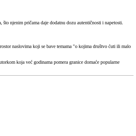
, što njenim pričama daje dodatnu dozu autentičnosti i napetosti.
prostor naslovima koji se bave temama "o kojima društvo ćuti ili malo
 sa autorkom koja već godinama pomera granice domaće popularne