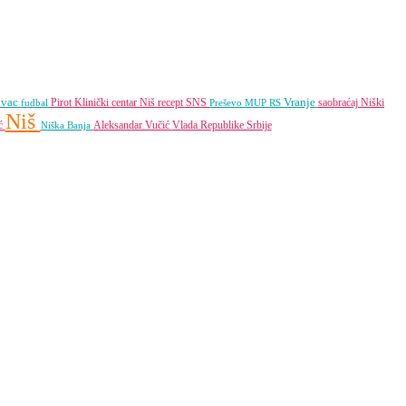
ovac
Vranje
Pirot
Klinički centar Niš
recept
SNS
saobraćaj
Niški
fudbal
Preševo
MUP RS
Niš
ić
Aleksandar Vučić
Vlada Republike Srbije
Niška Banja