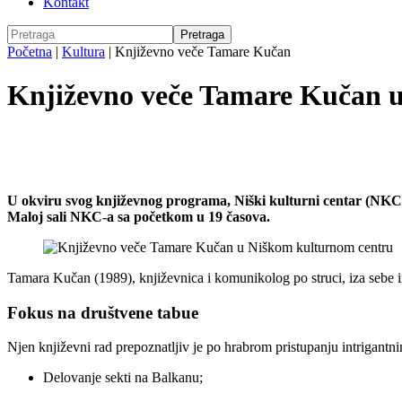
Kontakt
Početna
|
Kultura
|
Književno veče Tamare Kučan
Književno veče Tamare Kučan 
U okviru svog književnog programa, Niški kulturni centar (NKC) 
Maloj sali NKC-a sa početkom u 19 časova.
Tamara Kučan (1989), književnica i komunikolog po struci, iza sebe
Fokus na društvene tabue
Njen književni rad prepoznatljiv je po hrabrom pristupanju intrigant
Delovanje sekti na Balkanu;