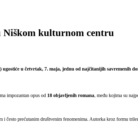
u Niškom kulturnom centru
ugostiće u četvrtak, 7. maja, jednu od najčitanijih savremenih d
 ima impozantan opus od
18 objavljenih romana
, među kojima su najp
nim i često prećutanim društvenim fenomenima. Autorka kroz formu triler