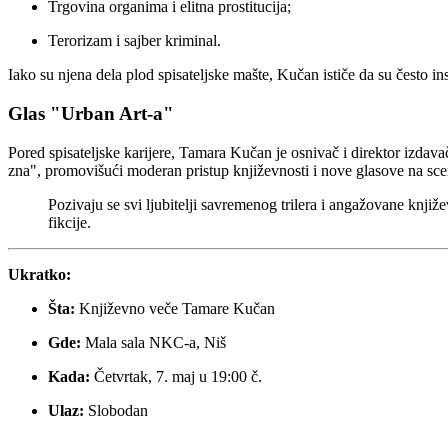
Trgovina organima i elitna prostitucija;
Terorizam i sajber kriminal.
Iako su njena dela plod spisateljske mašte, Kučan ističe da su često i
Glas "Urban Art-a"
Pored spisateljske karijere, Tamara Kučan je osnivač i direktor izdav
zna", promovišući moderan pristup književnosti i nove glasove na sce
Pozivaju se svi ljubitelji savremenog trilera i angažovane knj
fikcije.
Ukratko:
Šta:
Književno veče Tamare Kučan
Gde:
Mala sala NKC-a, Niš
Kada:
Četvrtak, 7. maj u 19:00 č.
Ulaz:
Slobodan