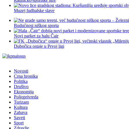
Radničko-sportske igre
Muzej fudbalske slave
Budućnost niškog sporta
Novi parket za halu Čair
Dubočica ostaje u Prvoj ligi
Novosti
Crna hronika
Politika
Društvo
Ekonomija
Poljoprivreda
Turizam
Kultura
Zabava
Saveti
Sport
Zdravlje