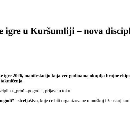
 igre u Kuršumliji – nova discip
 igre 2026, manifestaciju koja već godinama okuplja brojne ekipe i
 takmičenja.
pogodi“
i
streljaštvo
, koje će biti organizovane u muškoj i ženskoj kon