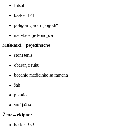
futsal
basket 3×3
poligon „prođi–pogodi“
nadvlačenje konopca
Muškarci – pojedinačno:
stoni tenis
obaranje ruku
bacanje medicinke sa ramena
šah
pikado
streljaštvo
Žene – ekipno:
basket 3×3