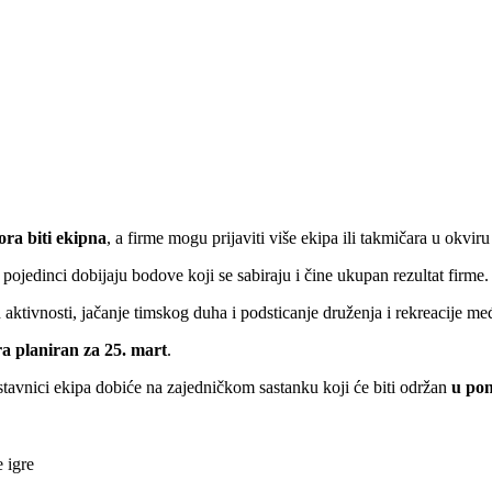
ra biti ekipna
, a firme mogu prijaviti više ekipa ili takmičara u okviru 
ojedinci dobijaju bodove koji se sabiraju i čine ukupan rezultat firme.
h aktivnosti, jačanje timskog duha i podsticanje druženja i rekreacije m
ra planiran za 25. mart
.
dstavnici ekipa dobiće na zajedničkom sastanku koji će biti održan
u pon
 igre