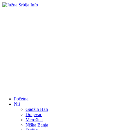
Početna
Niš
Gadžin Han
Doljevac
Merošina
Niška Banja