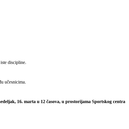
iste discipline.
eđu učesnicima.
edeljak, 16. marta u 12 časova, u prostorijama Sportskog centra