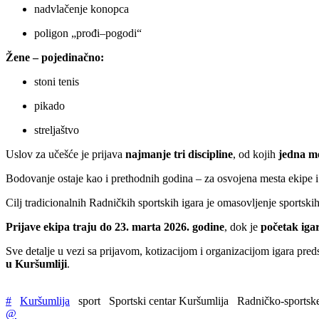
nadvlačenje konopca
poligon „prođi–pogodi“
Žene – pojedinačno:
stoni tenis
pikado
streljaštvo
Uslov za učešće je prijava
najmanje tri discipline
, od kojih
jedna mo
Bodovanje ostaje kao i prethodnih godina – za osvojena mesta ekipe i p
Cilj tradicionalnih Radničkih sportskih igara je omasovljenje sportski
Prijave ekipa traju do 23. marta 2026. godine
, dok je
početak iga
Sve detalje u vezi sa prijavom, kotizacijom i organizacijom igara pre
u Kuršumliji
.
#
Kuršumlija
sport
Sportski centar Kuršumlija
Radničko-sportske
@