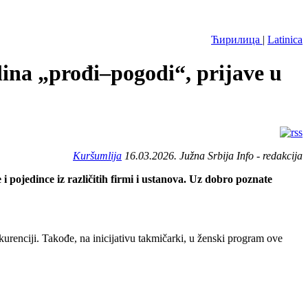
Ћирилица
|
Latinica
lina „prođi–pogodi“, prijave u
Kuršumlija
16.03.2026. Južna Srbija Info - redakcija
 pojedince iz različitih firmi i ustanova. Uz dobro poznate
kurenciji. Takođe, na inicijativu takmičarki, u ženski program ove