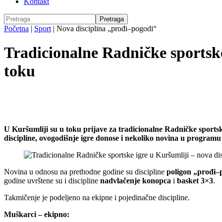
Kontakt
Početna
|
Sport
|
Nova disciplina „prođi–pogodi“
Tradicionalne Radničke sportske
toku
U Kuršumliji su u toku prijave za tradicionalne Radničke sportske
discipline, ovogodišnje igre donose i nekoliko novina u programu
Novina u odnosu na prethodne godine su discipline
poligon „prođi–
godine uvrštene su i discipline
nadvlačenje konopca
i
basket 3×3
.
Takmičenje je podeljeno na ekipne i pojedinačne discipline.
Muškarci – ekipno: