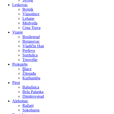
Svrljig
Leskovac
Bojnik
Vlasotince
Lebane
Medveđa
Crna Trava
Vranje
Bosilegrad
Bujanovac
Vladičin Han
Preševo
Surdulica
Trgovište
Prokuplje
Blace
Žitorađa
Kuršumlija
Pirot
Babušnica
Bela Palanka
Dimitrovgrad
Aleksinac
Ražanj
Sokobanja