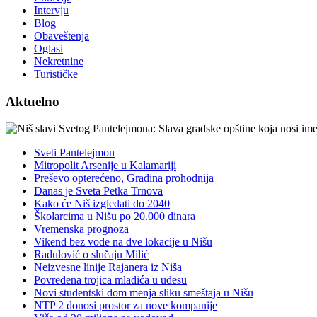
Intervju
Blog
Obaveštenja
Oglasi
Nekretnine
Turističke
Aktuelno
Sveti Pantelejmon
Mitropolit Arsenije u Kalamariji
Preševo opterećeno, Gradina prohodnija
Danas je Sveta Petka Trnova
Kako će Niš izgledati do 2040
Školarcima u Nišu po 20.000 dinara
Vremenska prognoza
Vikend bez vode na dve lokacije u Nišu
Radulović o slučaju Milić
Neizvesne linije Rajanera iz Niša
Povređena trojica mladića u udesu
Novi studentski dom menja sliku smeštaja u Nišu
NTP 2 donosi prostor za nove kompanije