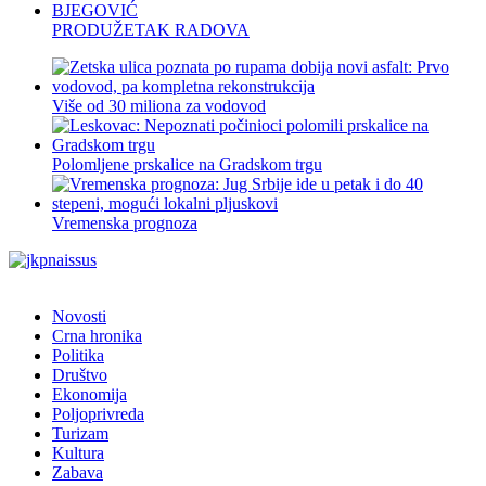
PRODUŽETAK RADOVA
Više od 30 miliona za vodovod
Polomljene prskalice na Gradskom trgu
Vremenska prognoza
Novosti
Crna hronika
Politika
Društvo
Ekonomija
Poljoprivreda
Turizam
Kultura
Zabava