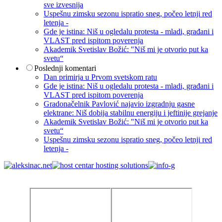
sve izvesnija
Uspešnu zimsku sezonu ispratio sneg, počeo letnji red
letenja -
Gde je istina: Niš u ogledalu protesta - mladi, građani i
VLAST pred ispitom poverenja
Akademik Svetislav Božić: "Niš mi je otvorio put ka
svetu“
Poslednji komentari
Dan primirja u Prvom svetskom ratu
Gde je istina: Niš u ogledalu protesta - mladi, građani i
VLAST pred ispitom poverenja
Gradonačelnik Pavlović najavio izgradnju gasne
elektrane: Niš dobija stabilnu energiju i jeftinije grejanje
Akademik Svetislav Božić: "Niš mi je otvorio put ka
svetu“
Uspešnu zimsku sezonu ispratio sneg, počeo letnji red
letenja -