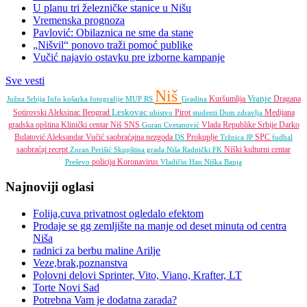
U planu tri železničke stanice u Nišu
Vremenska prognoza
Pavlović: Obilaznica ne sme da stane
„Nišvil“ ponovo traži pomoć publike
Vučić najavio ostavku pre izborne kampanje
Sve vesti
Niš
Vranje
Kuršumlija
Dragana
Južna Srbija Info
košarka
fotografije
MUP RS
Gradina
Leskovac
Sotirovski
Aleksinac
Beograd
Pirot
Medijana
ubistvo
studenti
Dom zdravlja
gradska opština
Klinički centar Niš
SNS
Vlada Republike Srbije
Darko
Goran Cvetanović
Bulatović
Aleksandar Vučić
saobraćajna nezgoda
Prokuplje
SPC
DS
Tržnica JP
fudbal
saobraćaj
recept
Niški kulturni centar
Zoran Perišić
Skupština grada Niša
Radnički FK
policija
Koronavirus
Preševo
Vladičin Han
Niška Banja
Najnoviji oglasi
Folija,cuva privatnost ogledalo efektom
Prodaje se gg zemljište na manje od deset minuta od centra
Niša
radnici za berbu maline Arilje
Veze,brak,poznanstva
Polovni delovi Sprinter, Vito, Viano, Krafter, LT
Torte Novi Sad
Potrebna Vam je dodatna zarada?