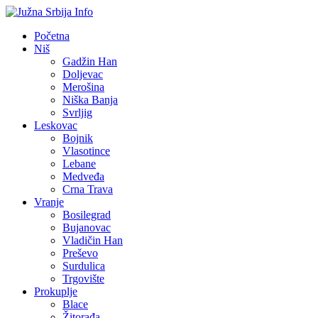
Početna
Niš
Gadžin Han
Doljevac
Merošina
Niška Banja
Svrljig
Leskovac
Bojnik
Vlasotince
Lebane
Medveđa
Crna Trava
Vranje
Bosilegrad
Bujanovac
Vladičin Han
Preševo
Surdulica
Trgovište
Prokuplje
Blace
Žitorađa