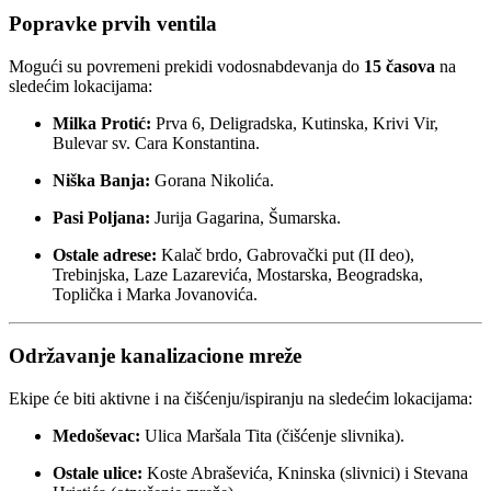
Popravke prvih ventila
Mogući su povremeni prekidi vodosnabdevanja do
15 časova
na
sledećim lokacijama:
Milka Protić:
Prva 6, Deligradska, Kutinska, Krivi Vir,
Bulevar sv. Cara Konstantina.
Niška Banja:
Gorana Nikolića.
Pasi Poljana:
Jurija Gagarina, Šumarska.
Ostale adrese:
Kalač brdo, Gabrovački put (II deo),
Trebinjska, Laze Lazarevića, Mostarska, Beogradska,
Toplička i Marka Jovanovića.
Održavanje kanalizacione mreže
Ekipe će biti aktivne i na čišćenju/ispiranju na sledećim lokacijama:
Medoševac:
Ulica Maršala Tita (čišćenje slivnika).
Ostale ulice:
Koste Abraševića, Kninska (slivnici) i Stevana