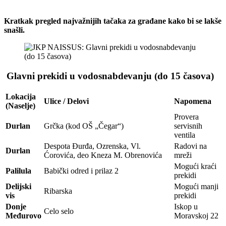
Kratkak pregled najvažnijih tačaka za građane kako bi se lakše
snašli.
Glavni prekidi u vodosnabdevanju (do 15 časova)
Lokacija
Ulice / Delovi
Napomena
(Naselje)
Provera
Durlan
Grčka (kod OŠ „Čegar“)
servisnih
ventila
Despota Đurđa, Ozrenska, Vl.
Radovi na
Durlan
Ćorovića, deo Kneza M. Obrenovića
mreži
Mogući kraći
Palilula
Babički odred i prilaz 2
prekidi
Delijski
Mogući manji
Ribarska
vis
prekidi
Donje
Iskop u
Celo selo
Međurovo
Moravskoj 22