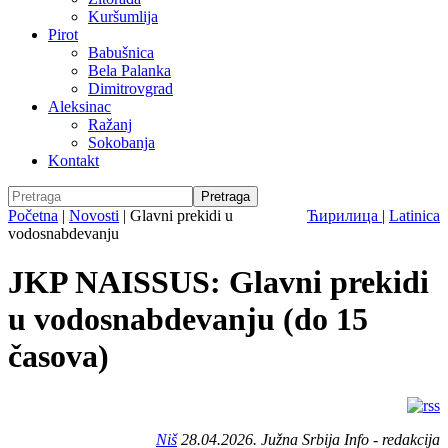
Kuršumlija
Pirot
Babušnica
Bela Palanka
Dimitrovgrad
Aleksinac
Ražanj
Sokobanja
Kontakt
Početna
|
Novosti
|
Glavni prekidi u
Ћирилица
|
Latinica
vodosnabdevanju
JKP NAISSUS: Glavni prekidi
u vodosnabdevanju (do 15
časova)
Niš
28.04.2026. Južna Srbija Info - redakcija