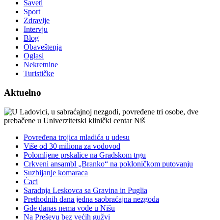
Saveti
Sport
Zdravlje
Intervju
Blog
Obaveštenja
Oglasi
Nekretnine
Turističke
Aktuelno
Povređena trojica mladića u udesu
Više od 30 miliona za vodovod
Polomljene prskalice na Gradskom trgu
Crkveni ansambl „Branko“ na pokloničkom putovanju
Suzbijanje komaraca
Ćaci
Saradnja Leskovca sa Gravina in Puglia
Prethodnih dana jedna saobraćajna nezgoda
Gde danas nema vode u Nišu
Na Preševu bez većih gužvi