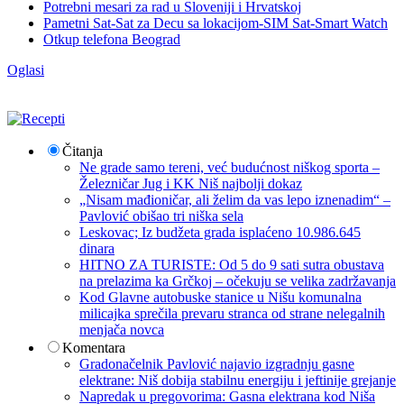
Potrebni mesari za rad u Sloveniji i Hrvatskoj
Pametni Sat-Sat za Decu sa lokacijom-SIM Sat-Smart Watch
Otkup telefona Beograd
Oglasi
Čitanja
Ne grade samo tereni, već budućnost niškog sporta –
Železničar Jug i KK Niš najbolji dokaz
„Nisam mađioničar, ali želim da vas lepo iznenadim“ –
Pavlović obišao tri niška sela
Leskovac; Iz budžeta grada isplaćeno 10.986.645
dinara
HITNO ZA TURISTE: Od 5 do 9 sati sutra obustava
na prelazima ka Grčkoj – očekuju se velika zadržavanja
Kod Glavne autobuske stanice u Nišu komunalna
milicajka sprečila prevaru stranca od strane nelegalnih
menjača novca
Komentara
Gradonačelnik Pavlović najavio izgradnju gasne
elektrane: Niš dobija stabilnu energiju i jeftinije grejanje
Napredak u pregovorima: Gasna elektrana kod Niša