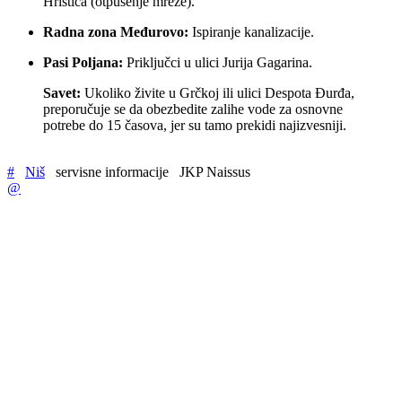
Hristića (otpušenje mreže).
Radna zona Međurovo:
Ispiranje kanalizacije.
Pasi Poljana:
Priključci u ulici Jurija Gagarina.
Savet:
Ukoliko živite u Grčkoj ili ulici Despota Đurđa,
preporučuje se da obezbedite zalihe vode za osnovne
potrebe do 15 časova, jer su tamo prekidi najizvesniji.
#
Niš
servisne informacije
JKP Naissus
@