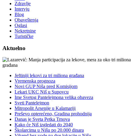
Zdravlje
Intervju
Blog
Obaveštenja
Oglasi
Nekretnine
Turističke
Aktuelno
Jeftiniji lekovi za tri miliona građana
Vremenska prognoza
Novi GUP Niša pred Komisijom
Lekari UKC Niš u Supovcu
Ime Svetog Pantelejmona velika obaveza
Sveti Pantelejmon
Mitropolit Arsenije u Kalamariji
Preševo opterećeno, Gradina prohodnija
Danas je Sveta Petka Trnova
Kako će Niš izgledati do 2040
Školarcima u Nišu po 20.000 dinara
Vikend bez vode na dve lokacije u Nišu