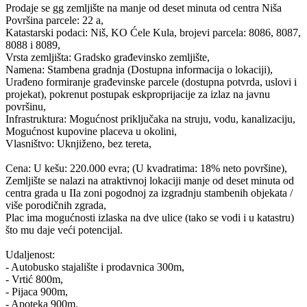
Prodaje se gg zemljište na manje od deset minuta od centra Niša
Površina parcele: 22 a,
Katastarski podaci: Niš, KO Ćele Kula, brojevi parcela: 8086, 8087,
8088 i 8089,
Vrsta zemljišta: Gradsko građevinsko zemljište,
Namena: Stambena gradnja (Dostupna informacija o lokaciji),
Urađeno formiranje građevinske parcele (dostupna potvrda, uslovi i
projekat), pokrenut postupak eskproprijacije za izlaz na javnu
površinu,
Infrastruktura: Mogućnost priključaka na struju, vodu, kanalizaciju,
Mogućnost kupovine placeva u okolini,
Vlasništvo: Uknjiženo, bez tereta,
Cena: U kešu: 220.000 evra; (U kvadratima: 18% neto površine),
Zemljište se nalazi na atraktivnoj lokaciji manje od deset minuta od
centra grada u IIa zoni pogodnoj za izgradnju stambenih objekata /
više porodičnih zgrada,
Plac ima mogućnosti izlaska na dve ulice (tako se vodi i u katastru)
što mu daje veći potencijal.
Udaljenost:
- Autobusko stajalište i prodavnica 300m,
- Vrtić 800m,
- Pijaca 900m,
- Apoteka 900m.