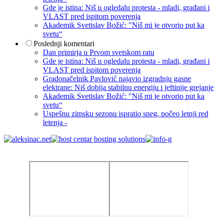
Gde je istina: Niš u ogledalu protesta - mladi, građani i
VLAST pred ispitom poverenja
Akademik Svetislav Božić: "Niš mi je otvorio put ka
svetu“
Poslednji komentari
Dan primirja u Prvom svetskom ratu
Gde je istina: Niš u ogledalu protesta - mladi, građani i
VLAST pred ispitom poverenja
Gradonačelnik Pavlović najavio izgradnju gasne
elektrane: Niš dobija stabilnu energiju i jeftinije grejanje
Akademik Svetislav Božić: "Niš mi je otvorio put ka
svetu“
Uspešnu zimsku sezonu ispratio sneg, počeo letnji red
letenja -