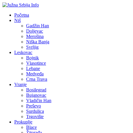
Početna
Niš
Gadžin Han
Doljevac
Merošina
Niška Banja
Svrljig
Leskovac
Bojnik
Vlasotince
Lebane
Medveđa
Crna Trava
Vranje
Bosilegrad
Bujanovac
Vladičin Han
Preševo
Surdulica
Trgovište
Prokuplje
Blace
Žitorađa