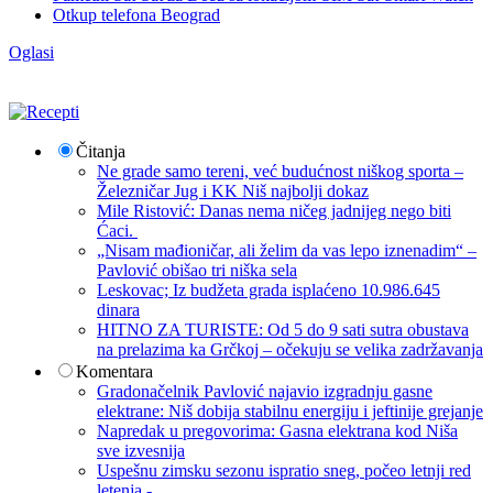
Otkup telefona Beograd
Oglasi
Čitanja
Ne grade samo tereni, već budućnost niškog sporta –
Železničar Jug i KK Niš najbolji dokaz
Mile Ristović: Danas nema ničeg jadnijeg nego biti
Ćaci.
„Nisam mađioničar, ali želim da vas lepo iznenadim“ –
Pavlović obišao tri niška sela
Leskovac; Iz budžeta grada isplaćeno 10.986.645
dinara
HITNO ZA TURISTE: Od 5 do 9 sati sutra obustava
na prelazima ka Grčkoj – očekuju se velika zadržavanja
Komentara
Gradonačelnik Pavlović najavio izgradnju gasne
elektrane: Niš dobija stabilnu energiju i jeftinije grejanje
Napredak u pregovorima: Gasna elektrana kod Niša
sve izvesnija
Uspešnu zimsku sezonu ispratio sneg, počeo letnji red
letenja -