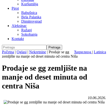
Kuršumlija
Pirot
Babušnica
Bela Palanka
Dimitrovgrad
Aleksinac
Ražanj
Sokobanja
Kontakt
Početna
|
Oglasi
|
Nekretnine
|
Prodaje se gg
Ћирилица
|
Latinica
zemljište na manje od deset minuta od centra Niša
Prodaje se gg zemljište na
manje od deset minuta od
centra Niša
10.06.2026.