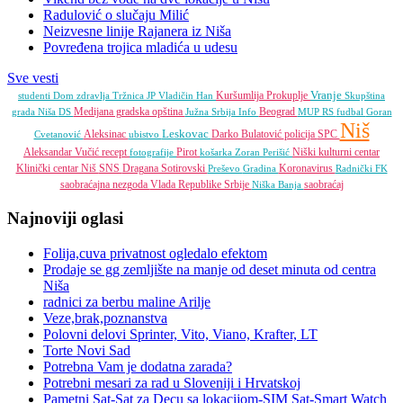
Radulović o slučaju Milić
Neizvesne linije Rajanera iz Niša
Povređena trojica mladića u udesu
Sve vesti
Vranje
Kuršumlija
Prokuplje
studenti
Dom zdravlja
Tržnica JP
Vladičin Han
Skupština
Medijana gradska opština
Beograd
grada Niša
DS
Južna Srbija Info
MUP RS
fudbal
Goran
Niš
Leskovac
Aleksinac
Darko Bulatović
policija
SPC
Cvetanović
ubistvo
Aleksandar Vučić
recept
Pirot
Niški kulturni centar
fotografije
košarka
Zoran Perišić
Klinički centar Niš
SNS
Dragana Sotirovski
Koronavirus
Preševo
Gradina
Radnički FK
saobraćajna nezgoda
Vlada Republike Srbije
saobraćaj
Niška Banja
Najnoviji oglasi
Folija,cuva privatnost ogledalo efektom
Prodaje se gg zemljište na manje od deset minuta od centra
Niša
radnici za berbu maline Arilje
Veze,brak,poznanstva
Polovni delovi Sprinter, Vito, Viano, Krafter, LT
Torte Novi Sad
Potrebna Vam je dodatna zarada?
Potrebni mesari za rad u Sloveniji i Hrvatskoj
Pametni Sat-Sat za Decu sa lokacijom-SIM Sat-Smart Watch