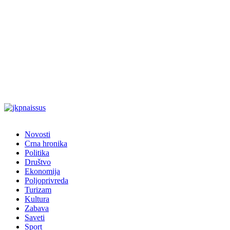
Novosti
Crna hronika
Politika
Društvo
Ekonomija
Poljoprivreda
Turizam
Kultura
Zabava
Saveti
Sport