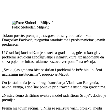
Foto: Slobodan Miljević
Tokom posete, premijer je razgovarao sa gradonačelnikom
Dragoslav Pavlović, njegovim saradnicima i predstavnicima javnih
preduzeća.
U Gradskoj kući održan je susret sa građanima, gde su kao glavni
problemi izdvojeni zapošljavanje i infrastruktura, uz napomenu da
su za pojedine infrastrukturne izazove već ponuđena rešenja.
„Svaki glas građana biće saslušan i problemi će brže biti upućeni
nadležnim institucijama“, poručio je Macut.
On je istakao da je ovo druga kancelarija Vlade van Beograda,
nakon Vranja, i deo šire politike približavanja institucija građanima.
„Nastavićemo da širimo ovakav model rada širom Srbije“, dodao je
premijer.
Prema njegovim rečima, u Nišu se realizuju važni projekti, među