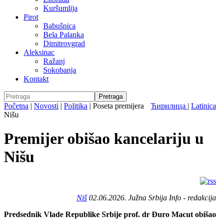
Kuršumlija
Pirot
Babušnica
Bela Palanka
Dimitrovgrad
Aleksinac
Ražanj
Sokobanja
Kontakt
Početna
|
Novosti
|
Politika
|
Poseta premijera
Ћирилица
|
Latinica
Nišu
Premijer obišao kancelariju u
Nišu
Niš
02.06.2026. Južna Srbija Info - redakcija
Predsednik Vlade Republike Srbije prof. dr Đuro Macut obišao