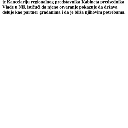
je Kancelariju regionalnog predstavnika Kabineta predsednika
Vlade u Niš, ističući da njeno otvaranje pokazuje da država
deluje kao partner građanima i da je bliža njihovim potrebama.