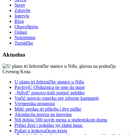
Sport
Zdravlje
Intervju
Blog
Obaveštenja
Oglasi
Nekretnine
Turističke
Aktuelno
U planu tri železničke stanice u Nišu
Pavlović: Obilaznica ne sme da stane
„Nišvil“ ponovo traži pomoć publike
Vučić najavio ostavku pre izborne kampanje
Vremenska prognoza
Milić predao tri pištolja i dve puške
Akontacija poreza na imovinu
Niš dobija 500 novih mesta u studentskom domu
Prišao ženi i pokidao joj zlatni lanac
Požari u leskovačkom kraju