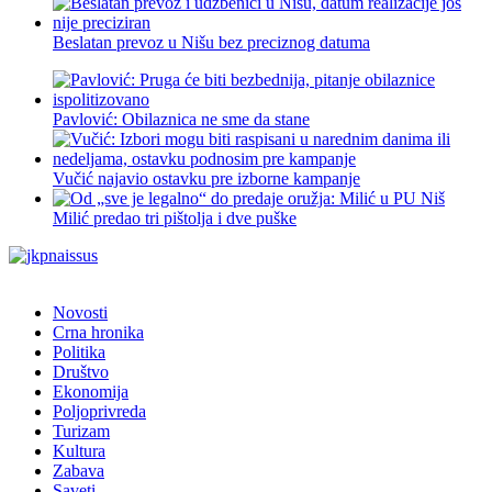
Beslatan prevoz u Nišu bez preciznog datuma
Pavlović: Obilaznica ne sme da stane
Vučić najavio ostavku pre izborne kampanje
Milić predao tri pištolja i dve puške
Novosti
Crna hronika
Politika
Društvo
Ekonomija
Poljoprivreda
Turizam
Kultura
Zabava
Saveti