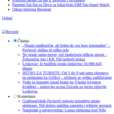
Potrebni mesari za rad u Sloveniji i Hrvatskoj
Pametni Sat-Sat za Decu sa lokacijom-SIM Sat-Smart Watch
Otkup telefona Beograd
Oglasi
Čitanja
„Nisam mađioničar, ali želim da vas lepo iznenadim“ –
Pavlović obišao tri niška sela
Ne grade samo tereni, već budućnost niškog sporta –
Železničar Jug i KK Niš najbolji dokaz
Leskovac; Iz budžeta grada isplaćeno 10.986.645
dinara
HITNO ZA TURISTE: Od 5 do 9 sati sutra obustava
na prelazima ka Grčkoj – očekuju se velika zadržavanja
Voda za kupanje iznad brane na Vlasini izvrsnog
kvaliteta – najnovija ocena Zavoda za javno zdravlje
Leskovac
Komentara
Gradonačelnik Pavlović najavio izgradnju gasne
elektrane: Niš dobija stabilnu energiju i jeftinije grejanje
Napredak u pregovorima: Gasna elektrana kod Niša