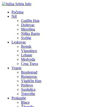
Početna
Niš
Gadžin Han
Doljevac
Merošina
Niška Banja
Svrljig
Leskovac
Bojnik
Vlasotince
Lebane
Medveđa
Crna Trava
Vranje
Bosilegrad
Bujanovac
Vladičin Han
Preševo
Surdulica
Trgovište
Prokuplje
Blace
Žitorađa