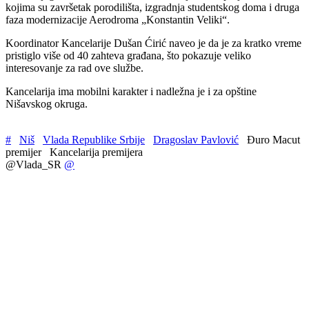
kojima su završetak porodilišta, izgradnja studentskog doma i druga
faza modernizacije Aerodroma „Konstantin Veliki“.
Koordinator Kancelarije Dušan Ćirić naveo je da je za kratko vreme
pristiglo više od 40 zahteva građana, što pokazuje veliko
interesovanje za rad ove službe.
Kancelarija ima mobilni karakter i nadležna je i za opštine
Nišavskog okruga.
#
Niš
Vlada Republike Srbije
Dragoslav Pavlović
Đuro Macut
premijer
Kancelarija premijera
@Vlada_SR
@