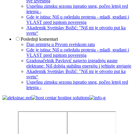
sve izvesnija
Uspešnu zimsku sezonu ispratio sneg, počeo letnji red
letenja -
Gde je istina: Niš u ogledalu protesta - mladi, građani i
VLAST pred ispitom poverenja
Akademik Svetislav Božić: "Niš mi je otvorio put ka
svetu“
Poslednji komentari
Dan primirja u Prvom svetskom ratu
Gde je istina: Niš u ogledalu protesta - mladi, građani i
VLAST pred ispitom poverenja
Gradonačelnik Pavlović najavio izgradnju gasne
elektrane: Niš dobija stabilnu energiju i jeftinije grejanje
Akademik Svetislav Božić: "Niš mi je otvorio put ka
svetu“
Uspešnu zimsku sezonu ispratio sneg, počeo letnji red
letenja -