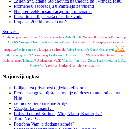
„Žudnja“ Slađana Stojanovića nagrađena na „Vrmdža festu“
Promene u saobraćaju u Panteleju za vikend
Niš pred velikim saobraćajnim promenama
Proverite da li je i vaša ulica bez vode
Pruga za 200 kilometara na čas
Sve vesti
Medijana gradska opština
Klinički centar Niš
Niški kulturni centar
Kuršumlija
Radnički FK
Vranje
Beograd
SPC
Prokuplje
saobraćajna
MUP RS
ubistvo
DS
Niška Banja
Preševo
Niš
nezgoda
Dragana Sotirovski
Gradina
studenti
Južna Srbija Info
Goran Cvetanović
Leskovac
saobraćaj
SNS
Vlada Republike Srbije
Skupština grada Niša
Dom zdravlja
policija
recept
Aleksandar Vučić
Pirot
Tržnica JP
Vladičin Han
Zoran Perišić
košarka
fudbal
Aleksinac
Darko Bulatović
Koronavirus
fotografije
Najnoviji oglasi
Folija,cuva privatnost ogledalo efektom
Prodaje se gg zemljište na manje od deset minuta od centra
Niša
radnici za berbu maline Arilje
Veze,brak,poznanstva
Polovni delovi Sprinter, Vito, Viano, Krafter, LT
Torte Novi Sad
Potrebna Vam je dodatna zarada?