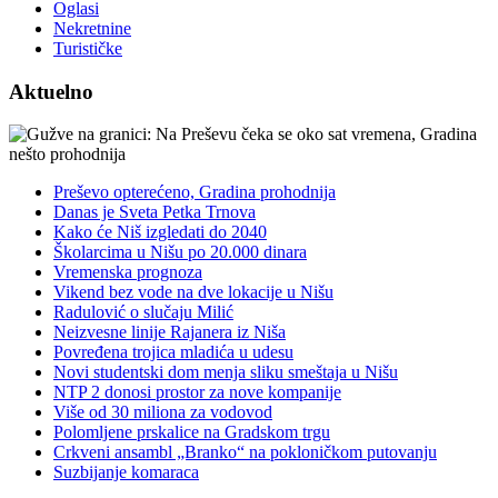
Oglasi
Nekretnine
Turističke
Aktuelno
Preševo opterećeno, Gradina prohodnija
Danas je Sveta Petka Trnova
Kako će Niš izgledati do 2040
Školarcima u Nišu po 20.000 dinara
Vremenska prognoza
Vikend bez vode na dve lokacije u Nišu
Radulović o slučaju Milić
Neizvesne linije Rajanera iz Niša
Povređena trojica mladića u udesu
Novi studentski dom menja sliku smeštaja u Nišu
NTP 2 donosi prostor za nove kompanije
Više od 30 miliona za vodovod
Polomljene prskalice na Gradskom trgu
Crkveni ansambl „Branko“ na pokloničkom putovanju
Suzbijanje komaraca