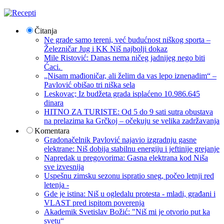
Čitanja
Ne grade samo tereni, već budućnost niškog sporta –
Železničar Jug i KK Niš najbolji dokaz
Mile Ristović: Danas nema ničeg jadnijeg nego biti
Ćaci.
„Nisam mađioničar, ali želim da vas lepo iznenadim“ –
Pavlović obišao tri niška sela
Leskovac; Iz budžeta grada isplaćeno 10.986.645
dinara
HITNO ZA TURISTE: Od 5 do 9 sati sutra obustava
na prelazima ka Grčkoj – očekuju se velika zadržavanja
Komentara
Gradonačelnik Pavlović najavio izgradnju gasne
elektrane: Niš dobija stabilnu energiju i jeftinije grejanje
Napredak u pregovorima: Gasna elektrana kod Niša
sve izvesnija
Uspešnu zimsku sezonu ispratio sneg, počeo letnji red
letenja -
Gde je istina: Niš u ogledalu protesta - mladi, građani i
VLAST pred ispitom poverenja
Akademik Svetislav Božić: "Niš mi je otvorio put ka
svetu“