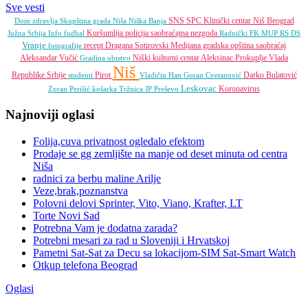
Sve vesti
SNS
SPC
Klinički centar Niš
Beograd
Dom zdravlja
Skupština grada Niša
Niška Banja
Kuršumlija
policija
saobraćajna nezgoda
Južna Srbija Info
fudbal
Radnički FK
MUP RS
DS
Vranje
recept
Dragana Sotirovski
Medijana gradska opština
saobraćaj
fotografije
Aleksandar Vučić
Niški kulturni centar
Aleksinac
Prokuplje
Vlada
Gradina
ubistvo
Niš
Republike Srbije
Pirot
Darko Bulatović
studenti
Vladičin Han
Goran Cvetanović
Leskovac
Koronavirus
Zoran Perišić
košarka
Tržnica JP
Preševo
Najnoviji oglasi
Folija,cuva privatnost ogledalo efektom
Prodaje se gg zemljište na manje od deset minuta od centra
Niša
radnici za berbu maline Arilje
Veze,brak,poznanstva
Polovni delovi Sprinter, Vito, Viano, Krafter, LT
Torte Novi Sad
Potrebna Vam je dodatna zarada?
Potrebni mesari za rad u Sloveniji i Hrvatskoj
Pametni Sat-Sat za Decu sa lokacijom-SIM Sat-Smart Watch
Otkup telefona Beograd
Oglasi