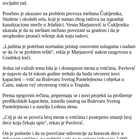
socijalni rad.
Posebno je ukazano na problem prevoza meštana Čukljenika,
Studene i okolnih sela, koji je nastao zbog radova na izgradnji
kanalizacione mreže u Jelašnici. Vesna Marjanović iz Čukljenika
ukazala je da su meštani otežano povezani sa gradom i da je
neophodno pronaći rešenje dok traju radovi.
„Ljudima je potreban normalan pristup osnovnim uslugama i nadam
se da će se problem rešiti“, rekla je Marjanović nakon razgovora u
Gradskoj kući.
Jedna od važnih tema bila je i dostupnost mesta u vrtićima. Pavlović
je najavio da bi tokom godine trebalo da budu otvoreni novi
kapaciteti – vrtić na Bulevaru Svetog Pantelejmona i objekat u
Čairu, nakon već otvorenog vrtića u Trupalu.
Prema njegovim rečima, pripremaju se i novi projekti za proširenje
predškolskih kapaciteta, između ostalog na Bulevaru Svetog
Pantelejmona i u naselju Ledena stena.
„Cilj je da se poveća broj mesta u vrtićima i postepeno smanji broj
dece koja čekaju upis“, rekao je Pavlović.
On je podsetio i da su povećane subvencije za boravak dece u
državnim vrtićima, pa roditelji sada za tu uslugu izdvajaju 2.000