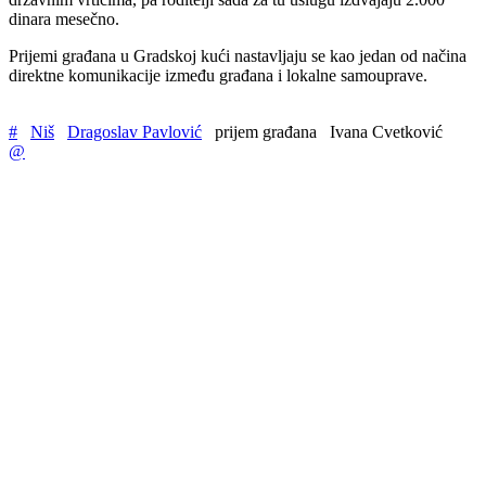
dinara mesečno.
Prijemi građana u Gradskoj kući nastavljaju se kao jedan od načina
direktne komunikacije između građana i lokalne samouprave.
#
Niš
Dragoslav Pavlović
prijem građana
Ivana Cvetković
@