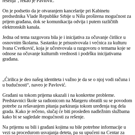
rešenja“, rekao je Pavlović.
On je podsetio da je otvaranjem kancelarije pri Kabinetu
predsednika Vlade Republike Srbije u Nišu proširena mogućnost za
prijem građana, dok se komunikacija odvija i putem različitih
elektronskih kanala.
Jedna od tema razgovora bila je i inicijativa za očuvanje ćirilice u
osnovnim školama. Sastanku je prisustvovala i većnica za kulturu
Ivana Cvetković, koja je učestvovala u razgovoru o temama koje se
odnose na očuvanje kulturnih vrednosti i podršku inicijativama
građana.
„Ćirilica je deo našeg identiteta i važno je da se o njoj vodi računa i
u budućnosti“, naveo je Pavlović.
Građani su tokom prijema ukazali i na konkretne probleme.
Predstavnici škole sa radionicom na Margeru obratili su se povodom
potrebe za rešavanjem pitanja parkiranja tokom uređenja tog dela
grada. Kako je rečeno, slučaj će biti prosleđen nadležnim službama
kako bi se sagledale mogućnosti za rešenje.
Na prijemu su bili i građani kojima su bile potrebne informacije u
vezi sa procedurom usvajanja deteta, pa su upućeni na Centar za