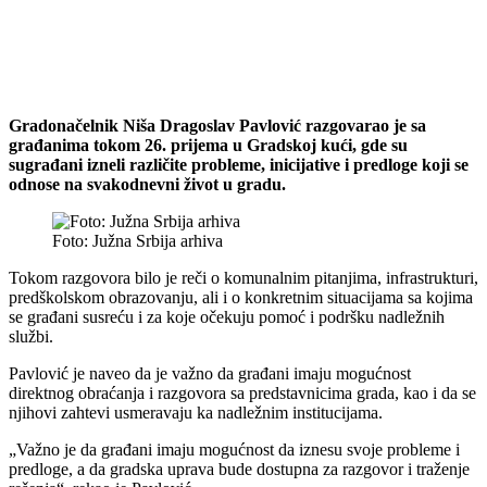
Gradonačelnik Niša Dragoslav Pavlović razgovarao je sa
građanima tokom 26. prijema u Gradskoj kući, gde su
sugrađani izneli različite probleme, inicijative i predloge koji se
odnose na svakodnevni život u gradu.
Foto: Južna Srbija arhiva
Tokom razgovora bilo je reči o komunalnim pitanjima, infrastrukturi,
predškolskom obrazovanju, ali i o konkretnim situacijama sa kojima
se građani susreću i za koje očekuju pomoć i podršku nadležnih
službi.
Pavlović je naveo da je važno da građani imaju mogućnost
direktnog obraćanja i razgovora sa predstavnicima grada, kao i da se
njihovi zahtevi usmeravaju ka nadležnim institucijama.
„Važno je da građani imaju mogućnost da iznesu svoje probleme i
predloge, a da gradska uprava bude dostupna za razgovor i traženje