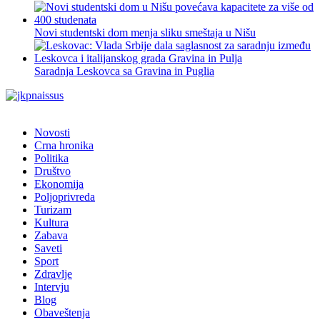
Novi studentski dom menja sliku smeštaja u Nišu
Saradnja Leskovca sa Gravina in Puglia
Novosti
Crna hronika
Politika
Društvo
Ekonomija
Poljoprivreda
Turizam
Kultura
Zabava
Saveti
Sport
Zdravlje
Intervju
Blog
Obaveštenja