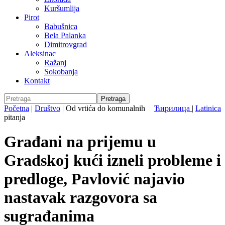
Kuršumlija
Pirot
Babušnica
Bela Palanka
Dimitrovgrad
Aleksinac
Ražanj
Sokobanja
Kontakt
Početna
|
Društvo
|
Od vrtića do komunalnih
Ћирилица
|
Latinica
pitanja
Građani na prijemu u
Gradskoj kući izneli probleme i
predloge, Pavlović najavio
nastavak razgovora sa
sugrađanima