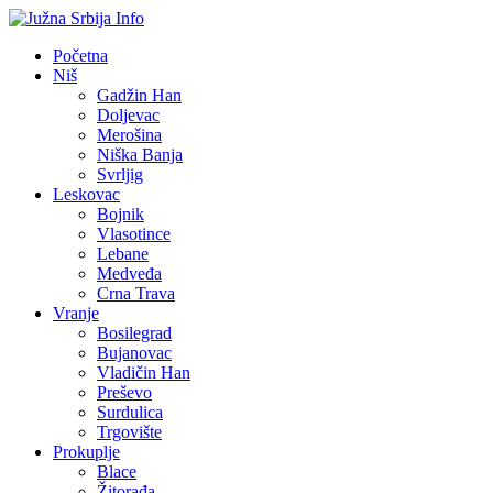
Početna
Niš
Gadžin Han
Doljevac
Merošina
Niška Banja
Svrljig
Leskovac
Bojnik
Vlasotince
Lebane
Medveđa
Crna Trava
Vranje
Bosilegrad
Bujanovac
Vladičin Han
Preševo
Surdulica
Trgovište
Prokuplje
Blace
Žitorađa