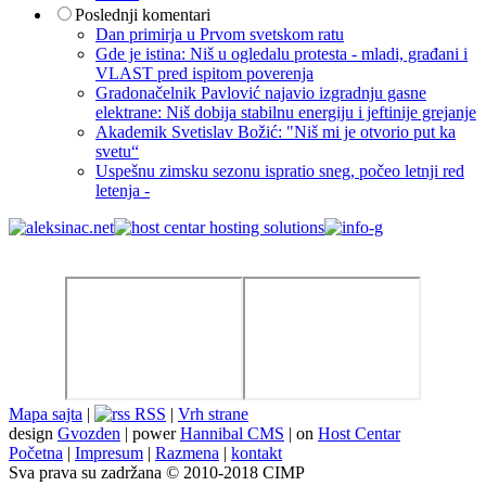
Poslednji komentari
Dan primirja u Prvom svetskom ratu
Gde je istina: Niš u ogledalu protesta - mladi, građani i
VLAST pred ispitom poverenja
Gradonačelnik Pavlović najavio izgradnju gasne
elektrane: Niš dobija stabilnu energiju i jeftinije grejanje
Akademik Svetislav Božić: "Niš mi je otvorio put ka
svetu“
Uspešnu zimsku sezonu ispratio sneg, počeo letnji red
letenja -
Mapa sajta
|
RSS
|
Vrh strane
design
Gvozden
| power
Hannibal CMS
| on
Host Centar
Početna
|
Impresum
|
Razmena
|
kontakt
Sva prava su zadržana © 2010-2018 CIMP