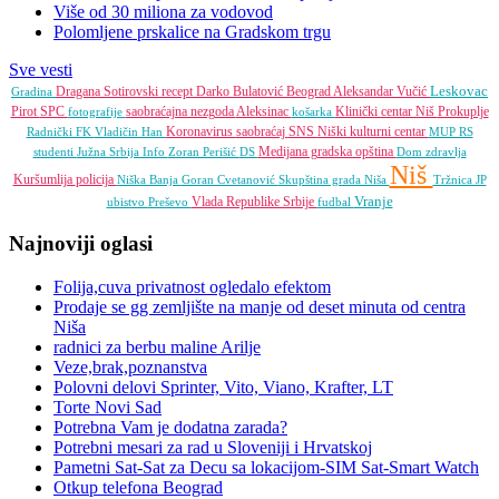
Više od 30 miliona za vodovod
Polomljene prskalice na Gradskom trgu
Sve vesti
Leskovac
Dragana Sotirovski
recept
Darko Bulatović
Beograd
Aleksandar Vučić
Gradina
Pirot
SPC
saobraćajna nezgoda
Aleksinac
Klinički centar Niš
Prokuplje
fotografije
košarka
Koronavirus
saobraćaj
SNS
Niški kulturni centar
Radnički FK
Vladičin Han
MUP RS
Medijana gradska opština
studenti
Južna Srbija Info
Zoran Perišić
DS
Dom zdravlja
Niš
Kuršumlija
policija
Niška Banja
Goran Cvetanović
Skupština grada Niša
Tržnica JP
Vranje
Vlada Republike Srbije
ubistvo
Preševo
fudbal
Najnoviji oglasi
Folija,cuva privatnost ogledalo efektom
Prodaje se gg zemljište na manje od deset minuta od centra
Niša
radnici za berbu maline Arilje
Veze,brak,poznanstva
Polovni delovi Sprinter, Vito, Viano, Krafter, LT
Torte Novi Sad
Potrebna Vam je dodatna zarada?
Potrebni mesari za rad u Sloveniji i Hrvatskoj
Pametni Sat-Sat za Decu sa lokacijom-SIM Sat-Smart Watch
Otkup telefona Beograd