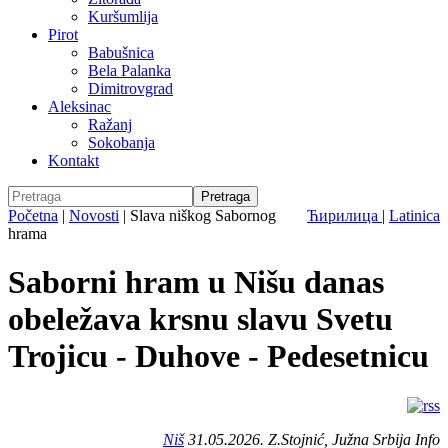
Kuršumlija
Pirot
Babušnica
Bela Palanka
Dimitrovgrad
Aleksinac
Ražanj
Sokobanja
Kontakt
Početna
|
Novosti
|
Slava niškog Sabornog
Ћирилица
|
Latinica
hrama
Saborni hram u Nišu danas
obeležava krsnu slavu Svetu
Trojicu - Duhove - Pedesetnicu
Niš
31.05.2026. Z.Stojnić, Južna Srbija Info