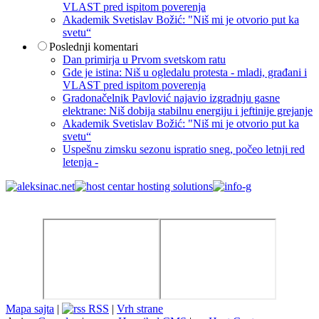
VLAST pred ispitom poverenja
Akademik Svetislav Božić: "Niš mi je otvorio put ka
svetu“
Poslednji komentari
Dan primirja u Prvom svetskom ratu
Gde je istina: Niš u ogledalu protesta - mladi, građani i
VLAST pred ispitom poverenja
Gradonačelnik Pavlović najavio izgradnju gasne
elektrane: Niš dobija stabilnu energiju i jeftinije grejanje
Akademik Svetislav Božić: "Niš mi je otvorio put ka
svetu“
Uspešnu zimsku sezonu ispratio sneg, počeo letnji red
letenja -
Mapa sajta
|
RSS
|
Vrh strane