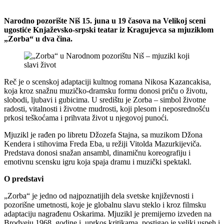
Narodno pozorište Niš 15. juna u 19 časova na Velikoj sceni
ugostiće Knjaževsko-srpski teatar iz Kragujevca sa mjuziklom
„Zorba“ u dva čina.
Reč je o scenskoj adaptaciji kultnog romana Nikosa Kazancakisa,
koja kroz snažnu muzičko-dramsku formu donosi priču o životu,
slobodi, ljubavi i gubicima. U središtu je Zorba – simbol životne
radosti, vitalnosti i životne mudrosti, koji plesom i neposrednošću
prkosi teškoćama i prihvata život u njegovoj punoći.
Mjuzikl je rađen po libretu Džozefa Stajna, sa muzikom Džona
Kendera i stihovima Freda Eba, u režiji Vitolda Mazurkijeviča.
Predstava donosi snažan ansambl, dinamičnu koreografiju i
emotivnu scensku igru koja spaja dramu i muzički spektakl.
O predstavi
„Zorba“ je jedno od najpoznatijih dela svetske književnosti i
pozorišne umetnosti, koje je globalnu slavu steklo i kroz filmsku
adaptaciju nagrađenu Oskarima. Mjuzikl je premijerno izveden na
Brodveju 1968. godine i, uprkos kritikama, postigao je veliki uspeh i