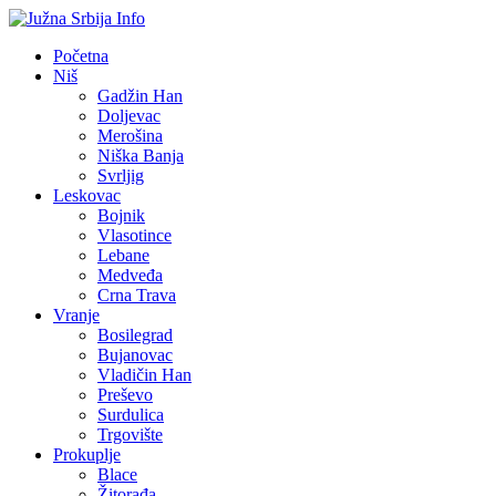
Početna
Niš
Gadžin Han
Doljevac
Merošina
Niška Banja
Svrljig
Leskovac
Bojnik
Vlasotince
Lebane
Medveđa
Crna Trava
Vranje
Bosilegrad
Bujanovac
Vladičin Han
Preševo
Surdulica
Trgovište
Prokuplje
Blace
Žitorađa