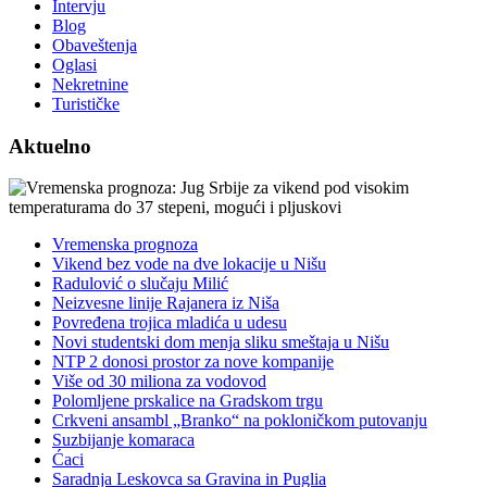
Intervju
Blog
Obaveštenja
Oglasi
Nekretnine
Turističke
Aktuelno
Vremenska prognoza
Vikend bez vode na dve lokacije u Nišu
Radulović o slučaju Milić
Neizvesne linije Rajanera iz Niša
Povređena trojica mladića u udesu
Novi studentski dom menja sliku smeštaja u Nišu
NTP 2 donosi prostor za nove kompanije
Više od 30 miliona za vodovod
Polomljene prskalice na Gradskom trgu
Crkveni ansambl „Branko“ na pokloničkom putovanju
Suzbijanje komaraca
Ćaci
Saradnja Leskovca sa Gravina in Puglia