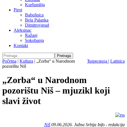
Kuršumlija
Pirot
Babušnica
Bela Palanka
Dimitrovgrad
Aleksinac
Ražanj
Sokobanja
Kontakt
Početna
|
Kultura
|
„Zorba“ u Narodnom
Ћирилица
|
Latinica
pozorištu Niš
„Zorba“ u Narodnom
pozorištu Niš – mjuzikl koji
slavi život
Niš
09.06.2026. Južna Srbija Info - redakcija