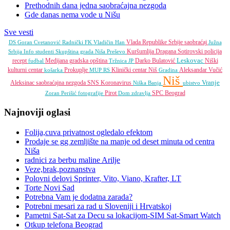
Prethodnih dana jedna saobraćajna nezgoda
Gde danas nema vode u Nišu
Sve vesti
Vlada Republike Srbije
saobraćaj
DS
Goran Cvetanović
Radnički FK
Vladičin Han
Južna
Kuršumlija
Dragana Sotirovski
policija
Srbija Info
studenti
Skupština grada Niša
Preševo
Leskovac
recept
Medijana gradska opština
Darko Bulatović
Niški
fudbal
Tržnica JP
kulturni centar
Prokuplje
Klinički centar Niš
Aleksandar Vučić
košarka
MUP RS
Gradina
Niš
Vranje
Aleksinac
saobraćajna nezgoda
SNS
Koronavirus
Niška Banja
ubistvo
Pirot
SPC
Beograd
Zoran Perišić
fotografije
Dom zdravlja
Najnoviji oglasi
Folija,cuva privatnost ogledalo efektom
Prodaje se gg zemljište na manje od deset minuta od centra
Niša
radnici za berbu maline Arilje
Veze,brak,poznanstva
Polovni delovi Sprinter, Vito, Viano, Krafter, LT
Torte Novi Sad
Potrebna Vam je dodatna zarada?
Potrebni mesari za rad u Sloveniji i Hrvatskoj
Pametni Sat-Sat za Decu sa lokacijom-SIM Sat-Smart Watch
Otkup telefona Beograd