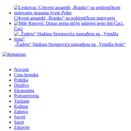
Crkveni ansambl „Branko“ na pokloničkom putovanju
Ćaci
„Žudnja“ Slađana Stojanovića nagrađena na „Vrmdža festu“
Novosti
Crna hronika
Politika
Društvo
Ekonomija
Poljoprivreda
Turizam
Kultura
Zabava
Saveti
Sport
Zdravlje