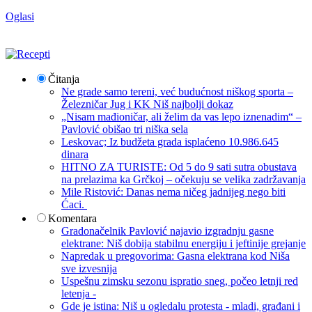
Oglasi
Čitanja
Ne grade samo tereni, već budućnost niškog sporta –
Železničar Jug i KK Niš najbolji dokaz
„Nisam mađioničar, ali želim da vas lepo iznenadim“ –
Pavlović obišao tri niška sela
Leskovac; Iz budžeta grada isplaćeno 10.986.645
dinara
HITNO ZA TURISTE: Od 5 do 9 sati sutra obustava
na prelazima ka Grčkoj – očekuju se velika zadržavanja
Mile Ristović: Danas nema ničeg jadnijeg nego biti
Ćaci.
Komentara
Gradonačelnik Pavlović najavio izgradnju gasne
elektrane: Niš dobija stabilnu energiju i jeftinije grejanje
Napredak u pregovorima: Gasna elektrana kod Niša
sve izvesnija
Uspešnu zimsku sezonu ispratio sneg, počeo letnji red
letenja -
Gde je istina: Niš u ogledalu protesta - mladi, građani i