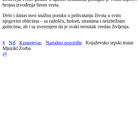
brojna izvođenja širom sveta.
Delo i danas nosi snažnu poruku o prihvatanju života u svim
njegovim oblicima – sa radošću, bolom, strastima i neizbežnim
gubicima, ali i sa uverenjem da je svaki trenutak vredan življenja.
#
Niš
Kragujevac
Narodno pozorište
Knjaževsko srpski teatar
Mjuzikl Zorba
@