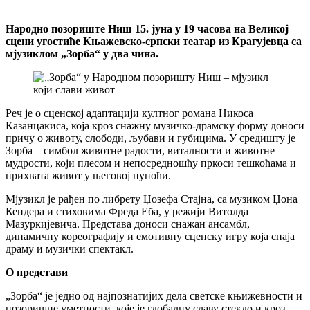
Народно позориште Ниш 15. јуна у 19 часова на Великој
сцени угостиће Књажевско-српски театар из Крагујевца са
мјузиклом „Зорба“ у два чина.
Реч је о сценској адаптацији култног романа Никоса
Казанцакиса, која кроз снажну музичко-драмску форму доноси
причу о животу, слободи, љубави и губицима. У средишту је
Зорба – симбол животне радости, виталности и животне
мудрости, који плесом и непосредношћу пркоси тешкоћама и
прихвата живот у његовој пуноћи.
Мјузикл је рађен по либрету Џозефа Стајна, са музиком Џона
Кендера и стиховима Фреда Еба, у режији Витолда
Мазуркијевича. Представа доноси снажан ансамбл,
динамичну кореографију и емотивну сценску игру која спаја
драму и музички спектакл.
О представи
„Зорба“ је једно од најпознатијих дела светске књижевности и
позоришне уметности, које је глобалну славу стекло и кроз