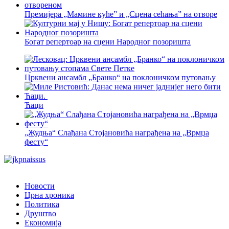
Премијера „Мамине куће” и „Сцена сећања” на отворе
Богат репертоар на сцени Народног позоришта
Црквени ансамбл „Бранко“ на поклоничком путовању
Ћаци
„Жудња“ Слађана Стојановића награђена на „Врмџа
фесту“
Новости
Црна хроника
Политика
Друштво
Економија