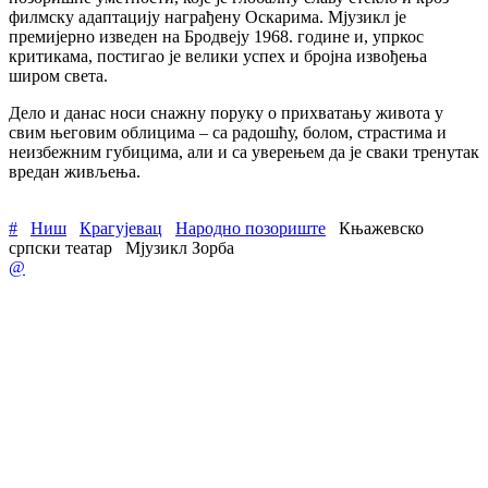
филмску адаптацију награђену Оскарима. Мјузикл је
премијерно изведен на Бродвеју 1968. године и, упркос
критикама, постигао је велики успех и бројна извођења
широм света.
Дело и данас носи снажну поруку о прихватању живота у
свим његовим облицима – са радошћу, болом, страстима и
неизбежним губицима, али и са уверењем да је сваки тренутак
вредан живљења.
#
Ниш
Крагујевац
Народно позориште
Књажевско
српски театар
Мјузикл Зорба
@