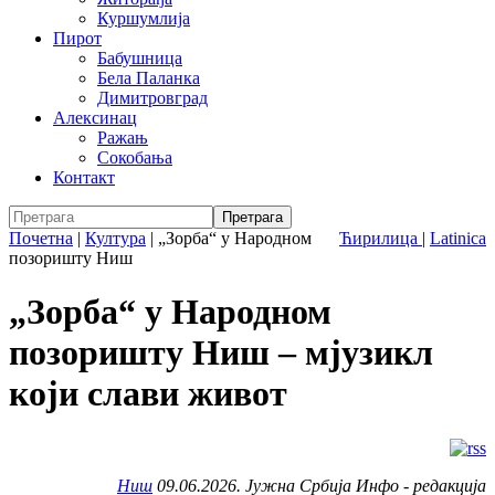
Куршумлија
Пирот
Бабушница
Бела Паланка
Димитровград
Алексинац
Ражањ
Сокобања
Контакт
Почетна
|
Култура
|
„Зорба“ у Народном
Ћирилица
|
Latinica
позоришту Ниш
„Зорба“ у Народном
позоришту Ниш – мјузикл
који слави живот
Ниш
09.06.2026. Јужна Србија Инфо - редакција