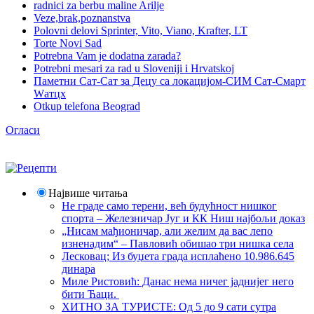
radnici za berbu maline Arilje
Veze,brak,poznanstva
Polovni delovi Sprinter, Vito, Viano, Krafter, LT
Torte Novi Sad
Potrebna Vam je dodatna zarada?
Potrebni mesari za rad u Sloveniji i Hrvatskoj
Паметни Сат-Сат за Децу са локацијом-СИМ Сат-Смарт
Wатцх
Otkup telefona Beograd
Огласи
Највише читања
Не граде само терени, већ будућност нишког
спорта – Железничар Југ и КК Ниш најбољи доказ
„Нисам мађионичар, али желим да вас лепо
изненадим“ – Павловић обишао три нишка села
Лесковац; Из буџета града исплаћено 10.986.645
динара
Миле Ристовић: Данас нема ничег јаднијег него
бити Ћаци.
ХИТНО ЗА ТУРИСТЕ: Од 5 до 9 сати сутра