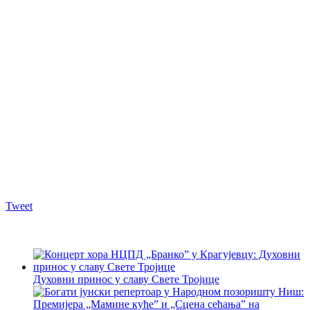
Tweet
Духовни принос у славу Свете Тројице