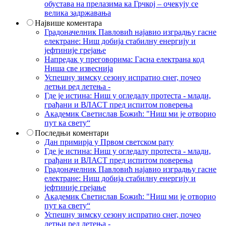
обустава на прелазима ка Грчкој – очекују се
велика задржавања
Највише коментара
Градоначелник Павловић најавио изградњу гасне
електране: Ниш добија стабилну енергију и
јефтиније грејање
Напредак у преговорима: Гасна електрана код
Ниша све извеснија
Успешну зимску сезону испратио снег, почео
летњи ред летења -
Где је истина: Ниш у огледалу протеста - млади,
грађани и ВЛАСТ пред испитом поверења
Академик Светислав Божић: "Ниш ми је отворио
пут ка свету“
Последњи коментари
Дан примирја у Првом светском рату
Где је истина: Ниш у огледалу протеста - млади,
грађани и ВЛАСТ пред испитом поверења
Градоначелник Павловић најавио изградњу гасне
електране: Ниш добија стабилну енергију и
јефтиније грејање
Академик Светислав Божић: "Ниш ми је отворио
пут ка свету“
Успешну зимску сезону испратио снег, почео
летњи ред летења -