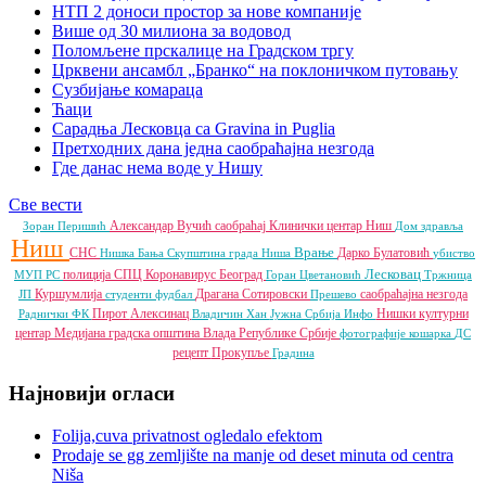
НТП 2 доноси простор за нове компаније
Више од 30 милиона за водовод
Поломљене прскалице на Градском тргу
Црквени ансамбл „Бранко“ на поклоничком путовању
Сузбијање комараца
Ћаци
Сарадња Лесковца са Gravina in Puglia
Претходних дана једна саобраћајна незгода
Где данас нема воде у Нишу
Све вести
Александар Вучић
саобраћај
Клинички центар Ниш
Зоран Перишић
Дом здравља
Ниш
Врање
СНС
Дарко Булатовић
Нишка Бања
Скупштина града Ниша
убиство
Лесковац
полиција
СПЦ
Коронавирус
Београд
МУП РС
Горан Цветановић
Тржница
Куршумлија
Драгана Сотировски
саобраћајна незгода
ЈП
студенти
фудбал
Прешево
Пирот
Алексинац
Нишки културни
Раднички ФК
Владичин Хан
Јужна Србија Инфо
центар
Медијана градска општина
Влада Републике Србије
фотографије
кошарка
ДС
рецепт
Прокупље
Градина
Најновији огласи
Folija,cuva privatnost ogledalo efektom
Prodaje se gg zemljište na manje od deset minuta od centra
Niša