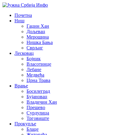
Почетна
Ниш
Гаџин Хан
Дољевац
Мерошина
Нишка Бања
Сврљиг
Лесковац
Бојник
Власотинце
Лебане
Медвеђа
Црна Трава
Врање
Босилеград
Бујановац
Владичин Хан
Прешево
Сурдулица
Трговиште
Прокупље
Блаце
Житорађа