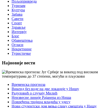
Пољопривреда
Туризам
Култура
Забава
Савети
Спорт
Здравље
Интервју
Блог
Обавештења
Огласи
Некретнине
Туристичке
Најновије вести
Временска прогноза
Викенд без воде на две локације у Нишу
Радуловић о случају Милић
Неизвесне линије Рајанера из Ниша
Повређена тројица младића у удесу
Нови студентски дом мења слику смештаја у Нишу