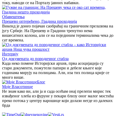
току, наводи се на Порталу јавних набавки.
Обавештења
Прешево оптерећено, Градина проходнија
Викенд је донео појачан саобраћај на граничним прелазима на
југу Србије. На Прешеву и Градини тренутно нема
вишесатних колона, али се на појединим терминалима чека до
сат времена.
Интервју
Од докумената до породичног стабла
Када неко помене Историјски архив, прва асоцијација су
стари документи, пожутели папири и дебеле књиге које
годинама мирују на полицама. Али, иза тих полица крије се
много више.
Блог
Моје Власотинце
Не знам како ви, али ја и сада осећам онај прелепи мирис тек
извађеног хлеба из фуруне у пекари близу оног малог мостића
преко потока у центру варошице који долази негде из далеких
брда