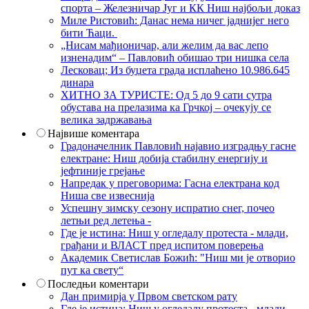
спорта – Железничар Југ и КК Ниш најбољи доказ
Миле Ристовић: Данас нема ничег јаднијег него
бити Ћаци.
„Нисам мађионичар, али желим да вас лепо
изненадим“ – Павловић обишао три нишка села
Лесковац; Из буџета града исплаћено 10.986.645
динара
ХИТНО ЗА ТУРИСТЕ: Од 5 до 9 сати сутра
обустава на прелазима ка Грчкој – очекују се
велика задржавања
Највише коментара
Градоначелник Павловић најавио изградњу гасне
електране: Ниш добија стабилну енергију и
јефтиније грејање
Напредак у преговорима: Гасна електрана код
Ниша све извеснија
Успешну зимску сезону испратио снег, почео
летњи ред летења -
Где је истина: Ниш у огледалу протеста - млади,
грађани и ВЛАСТ пред испитом поверења
Академик Светислав Божић: "Ниш ми је отворио
пут ка свету“
Последњи коментари
Дан примирја у Првом светском рату
Где је истина: Ниш у огледалу протеста - млади,