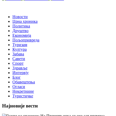
Новости
Црна хроника
Политика
Друштво
Економија
Пољопривреда
Туризам
Култура
Забава
Савети
Спорт
Здравље
Интервју
Блог
Обавештења
Огласи
Некретнине
Туристичке
Најновије вести