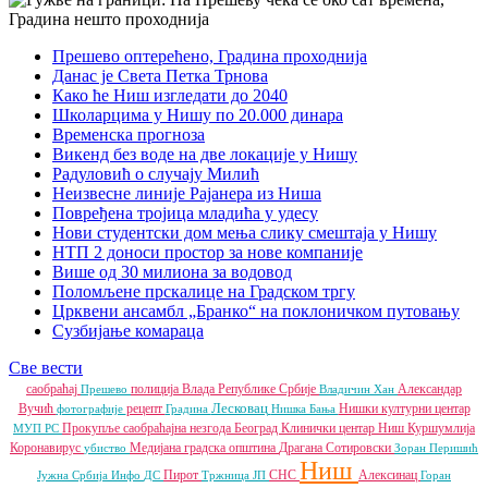
Прешево оптерећено, Градина проходнија
Данас је Света Петка Трнова
Како ће Ниш изгледати до 2040
Школарцима у Нишу по 20.000 динара
Временска прогноза
Викенд без воде на две локације у Нишу
Радуловић о случају Милић
Неизвесне линије Рајанера из Ниша
Повређена тројица младића у удесу
Нови студентски дом мења слику смештаја у Нишу
НТП 2 доноси простор за нове компаније
Више од 30 милиона за водовод
Поломљене прскалице на Градском тргу
Црквени ансамбл „Бранко“ на поклоничком путовању
Сузбијање комараца
Све вести
саобраћај
полиција
Влада Републике Србије
Александар
Прешево
Владичин Хан
Лесковац
Вучић
рецепт
Нишки културни центар
фотографије
Градина
Нишка Бања
Прокупље
саобраћајна незгода
Београд
Клинички центар Ниш
Куршумлија
МУП РС
Коронавирус
Медијана градска општина
Драгана Сотировски
убиство
Зоран Перишић
Ниш
Пирот
СНС
Алексинац
Јужна Србија Инфо
ДС
Тржница ЈП
Горан