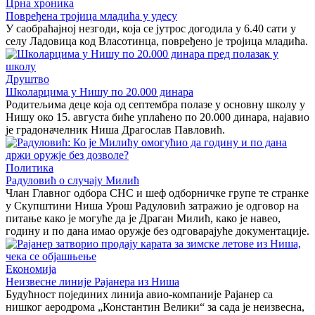
Црна хроника
Повређена тројица младића у удесу
У саобраћајној незгоди, која се јутрос догодила у 6.40 сати у
селу Ладовица код Власотинца, повређено је тројица младића.
Друштво
Школарцима у Нишу по 20.000 динара
Родитељима деце која од септембра полазе у основну школу у
Нишу око 15. августа биће уплаћено по 20.000 динара, најавио
је градоначелник Ниша Драгослав Павловић.
Политика
Радуловић о случају Милић
Члан Главног одбора СНС и шеф одборничке групе те странке
у Скупштини Ниша Урош Радуловић затражио је одговор на
питање како је могуће да је Драган Милић, како је навео,
годину и по дана имао оружје без одговарајуће документације.
Економија
Неизвесне линије Рајанера из Ниша
Будућност појединих линија авио-компаније Рајанер са
нишког аеродрома „Константин Велики“ за сада је неизвесна,