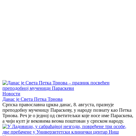
Новости
Данас је Света Петка Трнова
Српска православна црква данас, 8. августа, празнује
преподобну мученицу Параскеву, у народу познату као Петка
Трнова. Реч је о једној од светитељки које носе име Параскева,
а чији култ је вековима веома поштован у српском народу.