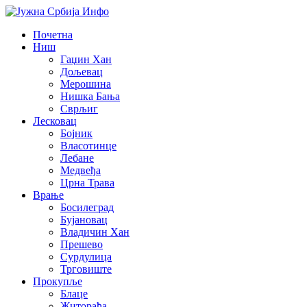
Почетна
Ниш
Гаџин Хан
Дољевац
Мерошина
Нишка Бања
Сврљиг
Лесковац
Бојник
Власотинце
Лебане
Медвеђа
Црна Трава
Врање
Босилеград
Бујановац
Владичин Хан
Прешево
Сурдулица
Трговиште
Прокупље
Блаце
Житорађа