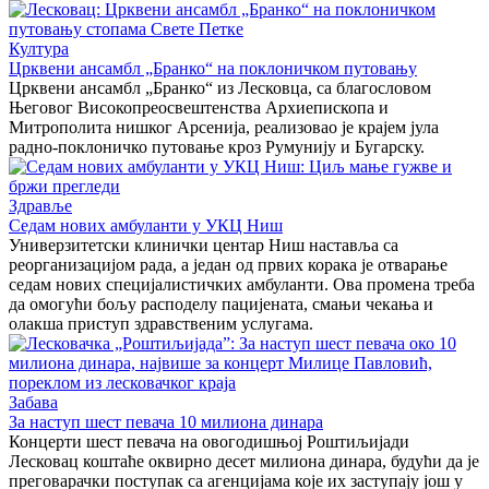
Култура
Црквени ансамбл „Бранко“ на поклоничком путовању
Црквени ансамбл „Бранко“ из Лесковца, са благословом
Његовог Високопреосвештенства Архиепископа и
Митрополита нишког Арсенија, реализовао је крајем јула
радно-поклоничко путовање кроз Румунију и Бугарску.
Здравље
Седам нових амбуланти у УКЦ Ниш
Универзитетски клинички центар Ниш наставља са
реорганизацијом рада, а један од првих корака је отварање
седам нових специјалистичких амбуланти. Ова промена треба
да омогући бољу расподелу пацијената, смањи чекања и
олакша приступ здравственим услугама.
Забава
За наступ шест певача 10 милиона динара
Концерти шест певача на овогодишњој Роштиљијади
Лесковац коштаће оквирно десет милиона динара, будући да је
преговарачки поступак са агенцијама које их заступају још у