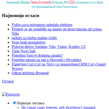
Врање
Дарко Булатовић
СПЦ
Цветановић
Раднички ФК
Скупштина града Ниша
студенти
кошарка
фудбал
Дом здравља
Најновији огласи
Folija,cuva privatnost ogledalo efektom
Prodaje se gg zemljište na manje od deset minuta od centra
Niša
radnici za berbu maline Arilje
Veze,brak,poznanstva
Polovni delovi Sprinter, Vito, Viano, Krafter, LT
Torte Novi Sad
Potrebna Vam je dodatna zarada?
Potrebni mesari za rad u Sloveniji i Hrvatskoj
Паметни Сат-Сат за Децу са локацијом-СИМ Сат-Смарт
Wатцх
Otkup telefona Beograd
Огласи
Највише читања
Не граде само терени, већ будућност нишког