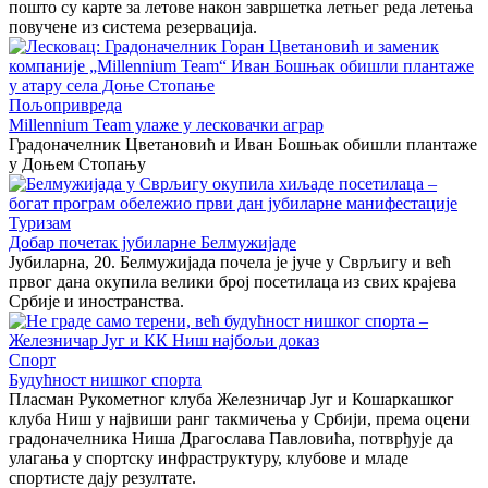
пошто су карте за летове након завршетка летњег реда летења
повучене из система резервација.
Пољопривреда
Millennium Team улаже у лесковачки аграр
Градоначелник Цветановић и Иван Бошњак обишли плантаже
у Доњем Стопању
Туризам
Добар почетак јубиларне Белмужијаде
Јубиларна, 20. Белмужијада почела је јуче у Сврљигу и већ
првог дана окупила велики број посетилаца из свих крајева
Србије и иностранства.
Спорт
Будућност нишког спорта
Пласман Рукометног клуба Железничар Југ и Кошаркашког
клуба Ниш у највиши ранг такмичења у Србији, према оцени
градоначелника Ниша Драгослава Павловића, потврђује да
улагања у спортску инфраструктуру, клубове и младе
спортисте дају резултате.