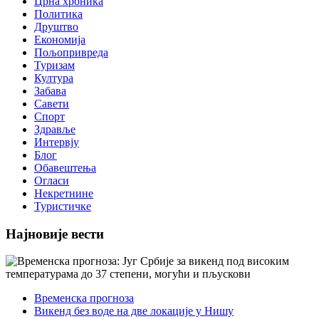
Црна хроника
Политика
Друштво
Економија
Пољопривреда
Туризам
Култура
Забава
Савети
Спорт
Здравље
Интервју
Блог
Обавештења
Огласи
Некретнине
Туристичке
Најновије вести
Временска прогноза
Викенд без воде на две локације у Нишу