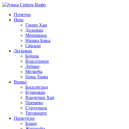
Почетна
Ниш
Гаџин Хан
Дољевац
Мерошина
Нишка Бања
Сврљиг
Лесковац
Бојник
Власотинце
Лебане
Медвеђа
Црна Трава
Врање
Босилеград
Бујановац
Владичин Хан
Прешево
Сурдулица
Трговиште
Прокупље
Блаце
Житорађа