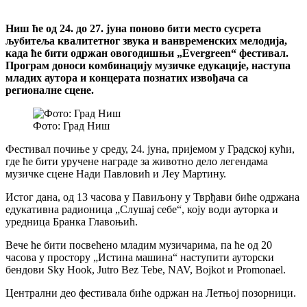
Ниш ће од 24. до 27. јуна поново бити место сусрета
љубитеља квалитетног звука и ванвременских мелодија,
када ће бити одржан овогодишњи „Evergreen“ фестивал.
Програм доноси комбинацију музичке едукације, наступа
младих аутора и концерата познатих извођача са
регионалне сцене.
Фото: Град Ниш
Фестивал почиње у среду, 24. јуна, пријемом у Градској кући,
где ће бити уручене награде за животно дело легендама
музичке сцене Нади Павловић и Леу Мартину.
Истог дана, од 13 часова у Павиљону у Тврђави биће одржана
едукативна радионица „Слушај себе“, коју води ауторка и
уредница Бранка Главоњић.
Вече ће бити посвећено младим музичарима, па ће од 20
часова у простору „Истина машина“ наступити ауторски
бендови Sky Hook, Jutro Bez Tebe, NAV, Bojkot и Promonael.
Централни део фестивала биће одржан на Летњој позорници.