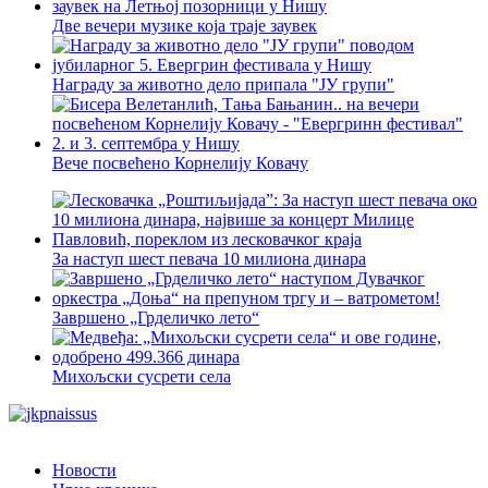
Две вечери музике која траје заувек
Награду за животно дело припала "ЈУ групи"
Вече посвећено Корнелију Ковачу
За наступ шест певача 10 милиона динара
Завршено „Грделичко лето“
Михољски сусрети села
Новости