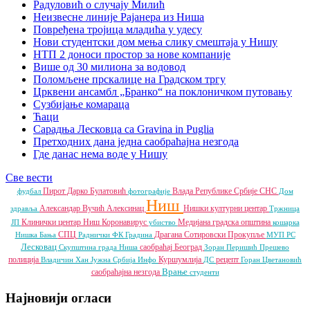
Радуловић о случају Милић
Неизвесне линије Рајанера из Ниша
Повређена тројица младића у удесу
Нови студентски дом мења слику смештаја у Нишу
НТП 2 доноси простор за нове компаније
Више од 30 милиона за водовод
Поломљене прскалице на Градском тргу
Црквени ансамбл „Бранко“ на поклоничком путовању
Сузбијање комараца
Ћаци
Сарадња Лесковца са Gravina in Puglia
Претходних дана једна саобраћајна незгода
Где данас нема воде у Нишу
Све вести
Пирот
Дарко Булатовић
Влада Републике Србије
СНС
фудбал
фотографије
Дом
Ниш
Александар Вучић
Алексинац
Нишки културни центар
здравља
Тржница
Клинички центар Ниш
Коронавирус
Медијана градска општина
ЈП
убиство
кошарка
СПЦ
Драгана Сотировски
Прокупље
Нишка Бања
Раднички ФК
Градина
МУП РС
Лесковац
саобраћај
Београд
Скупштина града Ниша
Зоран Перишић
Прешево
полиција
Куршумлија
рецепт
Владичин Хан
Јужна Србија Инфо
ДС
Горан Цветановић
Врање
саобраћајна незгода
студенти
Најновији огласи