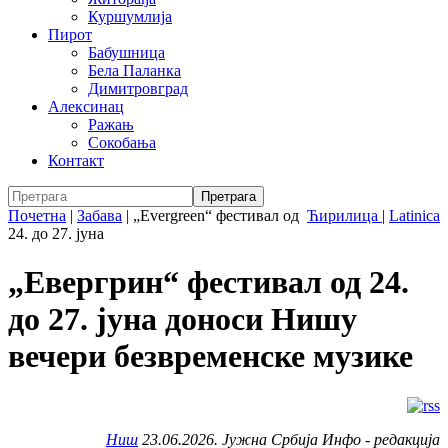
Куршумлија
Пирот
Бабушница
Бела Паланка
Димитровград
Алексинац
Ражањ
Сокобања
Контакт
Почетна
|
Забава
|
„Evergreen“ фестивал од
Ћирилица
|
Latinica
24. до 27. јуна
„Евергрин“ фестивал од 24.
до 27. јуна доноси Нишу
вечери безвременске музике
Ниш
23.06.2026. Јужна Србија Инфо - редакција