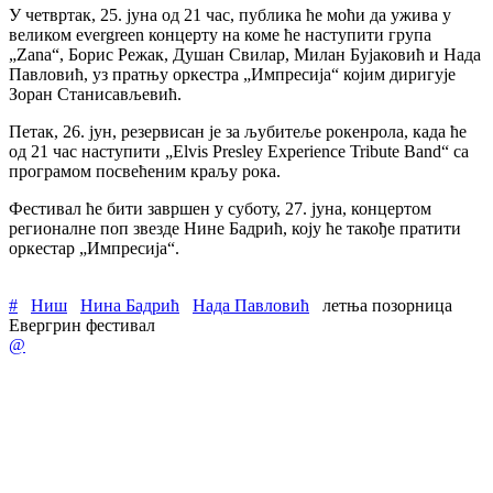
У четвртак, 25. јуна од 21 час, публика ће моћи да ужива у
великом evergreen концерту на коме ће наступити група
„Zana“, Борис Режак, Душан Свилар, Милан Бујаковић и Нада
Павловић, уз пратњу оркестра „Импресија“ којим диригује
Зоран Станисављевић.
Петак, 26. јун, резервисан је за љубитеље рокенрола, када ће
од 21 час наступити „Elvis Presley Experience Tribute Band“ са
програмом посвећеним краљу рока.
Фестивал ће бити завршен у суботу, 27. јуна, концертом
регионалне поп звезде Нине Бадрић, коју ће такође пратити
оркестар „Импресија“.
#
Ниш
Нина Бадрић
Нада Павловић
летња позорница
Евергрин фестивал
@