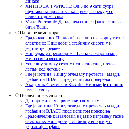
динара
ХИТНО ЗА ТУРИСТЕ: Од 5 до 9 сати сутра
обустава на прелазима ка Грчкој – очекују се
велика задржавања
Миле Ристовић: Данас нема ничег јаднијег него
бити Ћаци.
Највише коментара
Градоначелник Павловић најавио изградњу гасне
електране: Ниш добија стабилну енергију и
јефтиније грејање
Напредак у преговорима: Гасна електрана код
Ниша све извеснија
Успешну зимску сезону испратио снег, почео
летњи ред летења -
Где је истина: Ниш у огледалу протеста - млади,
грађани и ВЛАСТ пред испитом поверења
Академик Светислав Божић: "Ниш ми је отворио
пут ка свету“
Последњи коментари
Дан примирја у Првом светском рату
Где је истина: Ниш у огледалу протеста - млади,
грађани и ВЛАСТ пред испитом поверења
Градоначелник Павловић најавио изградњу гасне
електране: Ниш добија стабилну енергију и
јефтиније грејање