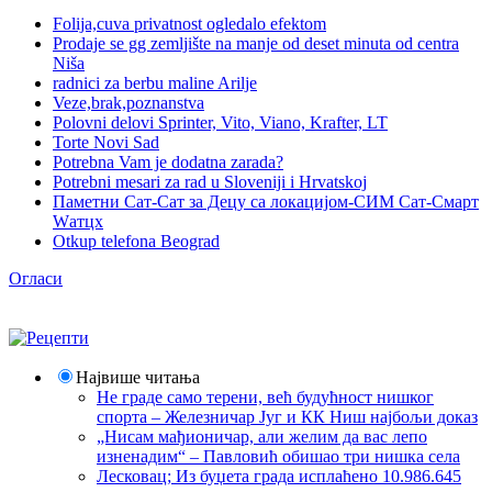
Folija,cuva privatnost ogledalo efektom
Prodaje se gg zemljište na manje od deset minuta od centra
Niša
radnici za berbu maline Arilje
Veze,brak,poznanstva
Polovni delovi Sprinter, Vito, Viano, Krafter, LT
Torte Novi Sad
Potrebna Vam je dodatna zarada?
Potrebni mesari za rad u Sloveniji i Hrvatskoj
Паметни Сат-Сат за Децу са локацијом-СИМ Сат-Смарт
Wатцх
Otkup telefona Beograd
Огласи
Највише читања
Не граде само терени, већ будућност нишког
спорта – Железничар Југ и КК Ниш најбољи доказ
„Нисам мађионичар, али желим да вас лепо
изненадим“ – Павловић обишао три нишка села
Лесковац; Из буџета града исплаћено 10.986.645