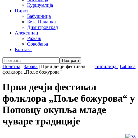
Куршумлија
Пирот
Бабушница
Бела Паланка
Димитровград
Алексинац
Ражањ
Сокобања
Контакт
Почетна
|
Забава
|
Први дечји фестивал
Ћирилица
|
Latinica
фолклора „Поље божурова“
Први дечји фестивал
фолклора „Поље божурова“ у
Поповцу окупља младе
чуваре традиције