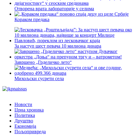
Oтворена врата лабораторије у селима
Корaком предака
За наступ шест певача 10 милиона динара
Завршено „Грделичко лето“
Михољски сусрети села
Новости
Црна хроника
Политика
Друштво
Економија
Пољопривреда