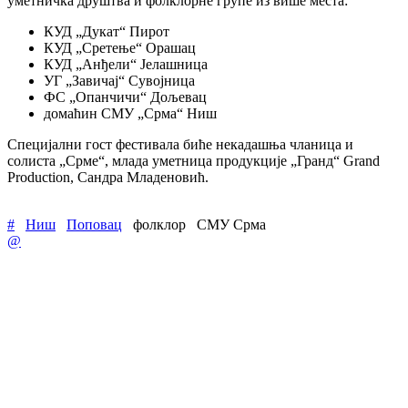
уметничка друштва и фолклорне групе из више места:
КУД „Дукат“ Пирот
КУД „Сретење“ Орашац
КУД „Анђели“ Јелашница
УГ „Завичај“ Сувојница
ФС „Опанчичи“ Дољевац
домаћин СМУ „Срма“ Ниш
Специјални гост фестивала биће некадашња чланица и
солиста „Срме“, млада уметница продукције „Гранд“ Grand
Production, Сандра Младеновић.
#
Ниш
Поповац
фолклор
СМУ Срма
@