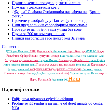
Пришао жени и покидао јој златни ланац
Пожари у лесковачком крају
„Жудња“ Слађана Стојановића награђена на „Врмџа
фесту“
Промене у саобраћају у Пантелеју за викенд
Ниш пред великим саобраћајним променама
Проверите да ли је и ваша улица без воде
Пруга за 200 километара на час
Нишки ватрогасци гасе пожар код Зајечара
Све вести
Лесковац
СПЦ
Куршумлија
Пирот
Београд
Влада
ДС
Зоран Перишић
МУП РС
Републике Србије
Нишки културни центар
фотографије
студенти
Владичин Хан
Врање
Медијана градска општина
Александар Вучић
СНС
Градина
Јужна Србија
Прокупље
Алексинац
полиција
Коронавирус
Инфо
кошарка
Нишка Бања
Тржница ЈП
саобраћајна незгода
Драгана Сотировски
Горан Цветановић
убиство
Прешево
Клинички центар Ниш
саобраћај
рецепт
фудбал
Дом здравља
Скупштина града Ниша
Ниш
Дарко Булатовић
Раднички ФК
Најновији огласи
Folija,cuva privatnost ogledalo efektom
Prodaje se gg zemljište na manje od deset minuta od centra
Niša