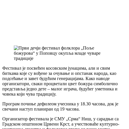
Фестивал је посвећен косовским јунацима, али и свим
биткама које су вођене за очување и опстанак народа, као
подсећање и завет будућим генерацијама. Како наводе
организатори, сваки процветали цвет божура симболично
представља једно дете – малог играча, будућег уметника и
човека који чува традицију.
Програм почиње дефилеом учесника у 18.30 часова, док је
свечани наступ планиран од 19 часова.
Организатор фестивала је СМУ „Срма“ Ниш, у сарадњи са
Градском општином Црвени Крст, а учествоваће културно-