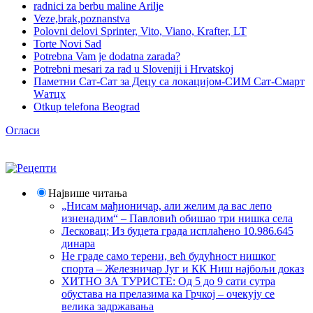
radnici za berbu maline Arilje
Veze,brak,poznanstva
Polovni delovi Sprinter, Vito, Viano, Krafter, LT
Torte Novi Sad
Potrebna Vam je dodatna zarada?
Potrebni mesari za rad u Sloveniji i Hrvatskoj
Паметни Сат-Сат за Децу са локацијом-СИМ Сат-Смарт
Wатцх
Otkup telefona Beograd
Огласи
Највише читања
„Нисам мађионичар, али желим да вас лепо
изненадим“ – Павловић обишао три нишка села
Лесковац; Из буџета града исплаћено 10.986.645
динара
Не граде само терени, већ будућност нишког
спорта – Железничар Југ и КК Ниш најбољи доказ
ХИТНО ЗА ТУРИСТЕ: Од 5 до 9 сати сутра
обустава на прелазима ка Грчкој – очекују се
велика задржавања