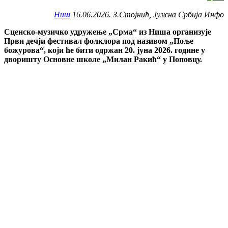
Ниш
16.06.2026. З.Стојнић, Јужна Србија Инфо
Сценско-музичко удружење „Срма“ из Ниша организује
Први дечји фестивал фолклора под називом „Поље
божурова“, који ће бити одржан 20. јуна 2026. године у
дворишту Основне школе „Милан Ракић“ у Поповцу.