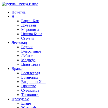
Почетна
Ниш
Гаџин Хан
Дољевац
Мерошина
Нишка Бања
Сврљиг
Лесковац
Бојник
Власотинце
Лебане
Медвеђа
Црна Трава
Врање
Босилеград
Бујановац
Владичин Хан
Прешево
Сурдулица
Трговиште
Прокупље
Блаце
Житорађа