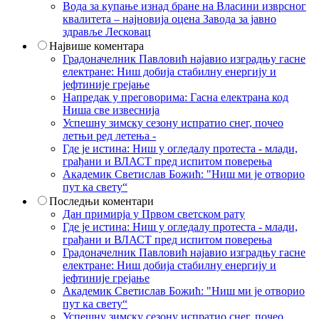
Вода за купање изнад бране на Власини изврсног
квалитета – најновија оцена Завода за јавно
здравље Лесковац
Највише коментара
Градоначелник Павловић најавио изградњу гасне
електране: Ниш добија стабилну енергију и
јефтиније грејање
Напредак у преговорима: Гасна електрана код
Ниша све извеснија
Успешну зимску сезону испратио снег, почео
летњи ред летења -
Где је истина: Ниш у огледалу протеста - млади,
грађани и ВЛАСТ пред испитом поверења
Академик Светислав Божић: "Ниш ми је отворио
пут ка свету“
Последњи коментари
Дан примирја у Првом светском рату
Где је истина: Ниш у огледалу протеста - млади,
грађани и ВЛАСТ пред испитом поверења
Градоначелник Павловић најавио изградњу гасне
електране: Ниш добија стабилну енергију и
јефтиније грејање
Академик Светислав Божић: "Ниш ми је отворио
пут ка свету“
Успешну зимску сезону испратио снег, почео