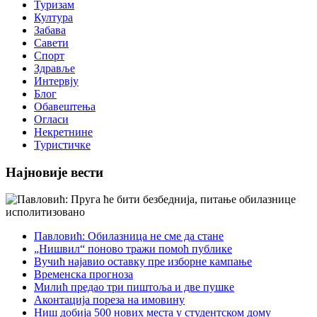
Туризам
Култура
Забава
Савети
Спорт
Здравље
Интервју
Блог
Обавештења
Огласи
Некретнине
Туристичке
Најновије вести
Павловић: Обилазница не сме да стане
„Нишвил“ поново тражи помоћ публике
Вучић најавио оставку пре изборне кампање
Временска прогноза
Милић предао три пиштоља и две пушке
Аконтација пореза на имовину
Ниш добија 500 нових места у студентском дому