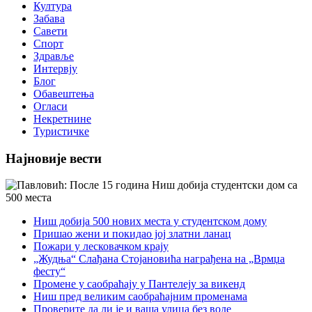
Култура
Забава
Савети
Спорт
Здравље
Интервју
Блог
Обавештења
Огласи
Некретнине
Туристичке
Најновије вести
Ниш добија 500 нових места у студентском дому
Пришао жени и покидао јој златни ланац
Пожари у лесковачком крају
„Жудња“ Слађана Стојановића награђена на „Врмџа
фесту“
Промене у саобраћају у Пантелеју за викенд
Ниш пред великим саобраћајним променама
Проверите да ли је и ваша улица без воде