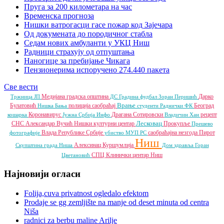
Пруга за 200 километара на час
Временска прогноза
Нишки ватрогасци гасе пожар код Зајечара
Од докумената до породичног стабла
Седам нових амбуланти у УКЦ Ниш
Радници страхују од отпуштања
Наногице за пребијање Чикага
Пензионерима испоручено 274.440 пакета
Све вести
Медијана градска општина
Дарко
Тржница ЈП
ДС
Градина
фудбал
Зоран Перишић
Врање
Булатовић
полиција
саобраћај
Београд
Нишка Бања
студенти
Раднички ФК
Коронавирус
Драгана Сотировски
рецепт
кошарка
Јужна Србија Инфо
Владичин Хан
Лесковац
СНС
Александар Вучић
Нишки културни центар
Прокупље
Прешево
Влада Републике Србије
саобраћајна незгода
Пирот
фотографије
убиство
МУП РС
Ниш
Алексинац
Куршумлија
Скупштина града Ниша
Дом здравља
Горан
СПЦ
Клинички центар Ниш
Цветановић
Најновији огласи
Folija,cuva privatnost ogledalo efektom
Prodaje se gg zemljište na manje od deset minuta od centra
Niša
radnici za berbu maline Arilje