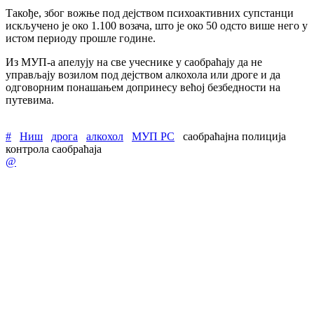
Такође, због вожње под дејством психоактивних супстанци
искључено је око 1.100 возача, што је око 50 одсто више него у
истом периоду прошле године.
Из МУП-а апелују на све учеснике у саобраћају да не
управљају возилом под дејством алкохола или дроге и да
одговорним понашањем допринесу већој безбедности на
путевима.
#
Ниш
дрога
алкохол
МУП РС
саобраћајна полиција
контрола саобраћаја
@