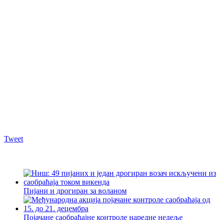
Tweet
Пијани и дрогиран за воланом
Појачане саобраћајне контроле наредне недеље