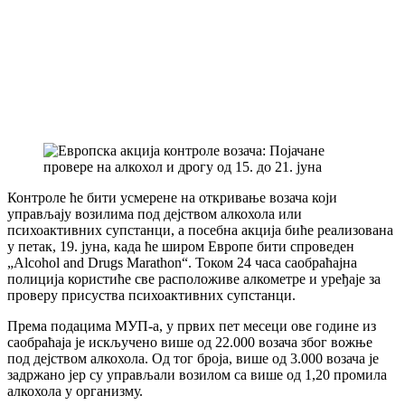
Контроле ће бити усмерене на откривање возача који
управљају возилима под дејством алкохола или
психоактивних супстанци, а посебна акција биће реализована
у петак, 19. јуна, када ће широм Европе бити спроведен
„Alcohol and Drugs Marathon“. Током 24 часа саобраћајна
полиција користиће све расположиве алкометре и уређаје за
проверу присуства психоактивних супстанци.
Према подацима МУП-а, у првих пет месеци ове године из
саобраћаја је искључено више од 22.000 возача због вожње
под дејством алкохола. Од тог броја, више од 3.000 возача је
задржано јер су управљали возилом са више од 1,20 промила
алкохола у организму.