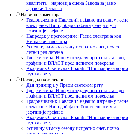
квалитета – најновија оцена Завода за јавно
здравље Лесковац
Највише коментара
Градоначелник Павловић најавио изградњу гасне
електране: Ниш добија стабилну енергију и
јефтиније грејање
Напредак у преговорима: Гасна електрана код
Ниша све извеснија
Успешну зимску сезону испратио снег, почео
летњи ред летења -
Где је истина: Ниш у огледалу протеста - млади,
грађани и ВЛАСТ пред испитом поверења
Академик Светислав Божић: "Ниш ми је отворио
пут ка свету“
Последњи коментари
Дан примирја у Првом светском рату
Где је истина: Ниш у огледалу протеста - млади,
грађани и ВЛАСТ пред испитом поверења
Градоначелник Павловић најавио изградњу гасне
електране: Ниш добија стабилну енергију и
јефтиније грејање
Академик Светислав Божић: "Ниш ми је отворио
пут ка свету“
Успешну зимску сезону испратио снег, почео
летњи ред летења -