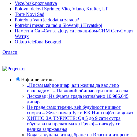
Veze,brak,poznanstva
Polovni delovi Sprinter, Vito, Viano, Krafter, LT
Torte Novi Sad
Potrebna Vam je dodatna zarada?
Potrebni mesari za rad u Sloveniji i Hrvatskoj
Паметни Сат-Сат за Децу са локацијом-СИМ Сат-Смарт
Wатцх
Otkup telefona Beograd
Огласи
Највише читања
„Нисам мађионичар, али желим да вас лепо
изненадим“ – Павловић обишао три нишка села
Лесковац; Из буџета града исплаћено 10.986.645
динара
Не граде само терени, већ будућност нишког
спорта – Железничар Југ и КК Ниш најбољи доказ
ХИТНО ЗА ТУРИСТЕ: Од 5 до 9 сати сутра
обустава на прелазима ка Грчкој – очекују се
велика задржавања
Вода за купање изнад бране на Власини изврсног