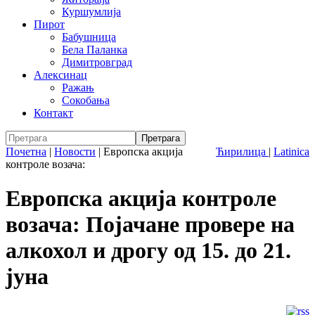
Куршумлија
Пирот
Бабушница
Бела Паланка
Димитровград
Алексинац
Ражањ
Сокобања
Контакт
Почетна
|
Новости
|
Европска акција
Ћирилица
|
Latinica
контроле возача:
Европска акција контроле
возача: Појачане провере на
алкохол и дрогу од 15. до 21.
јуна