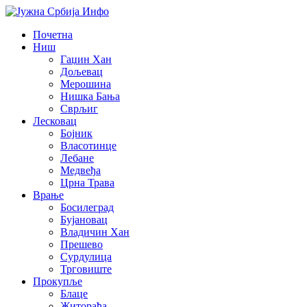
Почетна
Ниш
Гаџин Хан
Дољевац
Мерошина
Нишка Бања
Сврљиг
Лесковац
Бојник
Власотинце
Лебане
Медвеђа
Црна Трава
Врање
Босилеград
Бујановац
Владичин Хан
Прешево
Сурдулица
Трговиште
Прокупље
Блаце
Житорађа