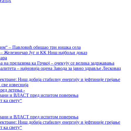
Wатцх
дим“ – Павловић обишао три нишка села
а – Железничар Југ и КК Ниш најбољи доказ
нара
на прелазима ка Грчкој – очекују се велика задржавања
алитета – најновија оцена Завода за јавно здравље Лесковац
ктране: Ниш добија стабилну енергију и јефтиније грејање
 све извеснија
ред летења -
грађани и ВЛАСТ пред испитом поверења
 ка свету“
грађани и ВЛАСТ пред испитом поверења
ктране: Ниш добија стабилну енергију и јефтиније грејање
 ка свету“