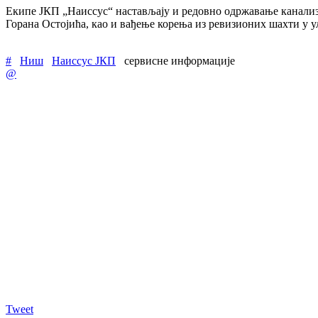
Екипе ЈКП „Наиссус“ настављају и редовно одржавање канали
Горана Остојића, као и вађење корења из ревизионих шахти у 
#
Ниш
Наиссус ЈКП
сервисне информације
@
Tweet