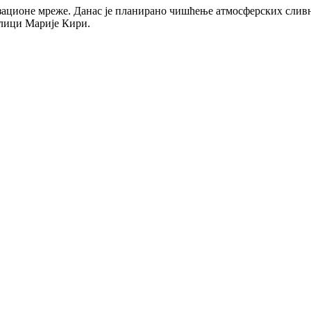
зационе мреже. Данас је планирано чишћење атмосферских слив
улици Марије Кири.