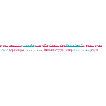
андар Вучић
СНС
Влада Републике Србије
Медијана градска
фотографије
Нишка Бања
Врање
Коронавирус
Нишки културни центар
рецепт
Зоран Перишић
Владичин Хан