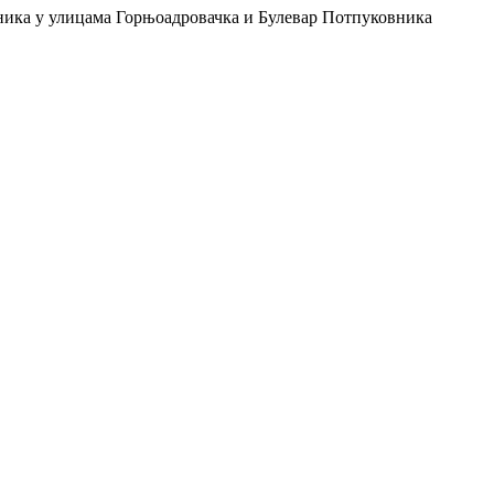
ника у улицама Горњоадровачка и Булевар Потпуковника