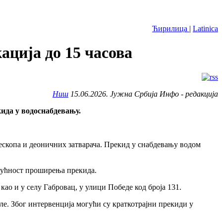
Ћирилица
|
Latinica
ација до 15 часова
Ниш
15.06.2026. Јужна Србија Инфо - редакција
кида у водоснабдевању.
ескопа и деоничних затварача. Прекид у снабдевању водом
могућност проширења прекида.
као и у селу Габровац, у улици Победе код броја 131.
ле. Због интервенција могући су краткотрајни прекиди у