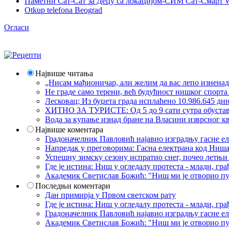
Паметни Сат-Сат за Децу са локацијом-СИМ Сат-Смарт 
Otkup telefona Beograd
Огласи
Највише читања
„Нисам мађионичар, али желим да вас лепо изнена
Не граде само терени, већ будућност нишког спорт
Лесковац; Из буџета града исплаћено 10.986.645 ди
ХИТНО ЗА ТУРИСТЕ: Од 5 до 9 сати сутра обустава 
Вода за купање изнад бране на Власини изврсног кв
Највише коментара
Градоначелник Павловић најавио изградњу гасне еле
Напредак у преговорима: Гасна електрана код Ниша
Успешну зимску сезону испратио снег, почео летњи 
Где је истина: Ниш у огледалу протеста - млади, 
Академик Светислав Божић: "Ниш ми је отворио пут
Последњи коментари
Дан примирја у Првом светском рату
Где је истина: Ниш у огледалу протеста - млади, 
Градоначелник Павловић најавио изградњу гасне еле
Академик Светислав Божић: "Ниш ми је отворио пут