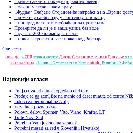
Пришао жени и покидао јој златни ланац
Пожари у лесковачком крају
„Жудња“ Слађана Стојановића награђена на „Врмџа фест
Промене у саобраћају у Пантелеју за викенд
Ниш пред великим саобраћајним променама
Проверите да ли је и ваша улица без воде
Пруга за 200 километара на час
Нишки ватрогасци гасе пожар код Зајечара
Све вести
полиција
СПЦ
Драгана Сотировски
Алексинац
Прокупље
ДС
кошарка
Прешево
МУП
Лесковац
општина
Београд
саобраћај
Скупштина града Ниша
Раднички ФК
фудба
Најновији огласи
Folija,cuva privatnost ogledalo efektom
Prodaje se gg zemljište na manje od deset minuta od centra Niš
radnici za berbu maline Arilje
Veze,brak,poznanstva
Polovni delovi Sprinter, Vito, Viano, Krafter, LT
Torte Novi Sad
Potrebna Vam je dodatna zarada?
Potrebni mesari za rad u Sloveniji i Hrvatskoj