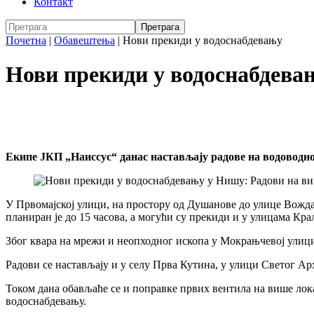
Контакт
Почетна
|
Обавештења
|
Нови прекиди у водоснабдевању
Нови прекиди у водоснабдевањ
Екипе ЈКП „Наиссус“ данас настављају радове на водоводно
У Првомајској улици, на простору од Душанове до улице Вожда
планиран је до 15 часова, а могући су прекиди и у улицама Кр
Због квара на мрежи и неопходног ископа у Мокрањчевој улици 
Радови се настављају и у селу Прва Кутина, у улици Светог Арх
Током дана обављаће се и поправке првих вентила на више лок
водоснабдевању.