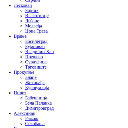
Сврљиг
Лесковац
Бојник
Власотинце
Лебане
Медвеђа
Црна Трава
Врање
Босилеград
Бујановац
Владичин Хан
Прешево
Сурдулица
Трговиште
Прокупље
Блаце
Житорађа
Куршумлија
Пирот
Бабушница
Бела Паланка
Димитровград
Алексинац
Ражањ
Сокобања