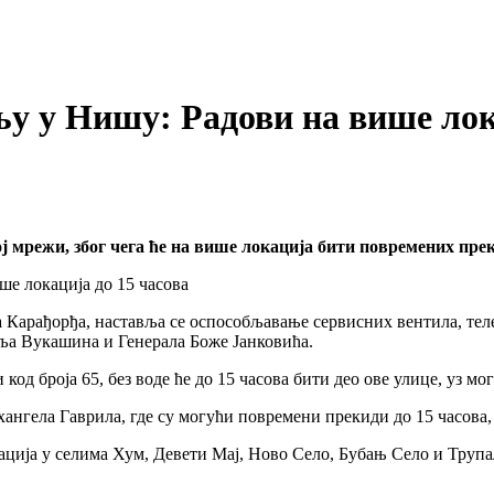
у у Нишу: Радови на више лок
ј мрежи, због чега ће на више локација бити повремених пре
 Карађорђа, наставља се оспособљавање сервисних вентила, тел
аља Вукашина и Генерала Боже Јанковића.
код броја 65, без воде ће до 15 часова бити део ове улице, уз 
ангела Гаврила, где су могући повремени прекиди до 15 часова, 
ација у селима Хум, Девети Мај, Ново Село, Бубањ Село и Трупа