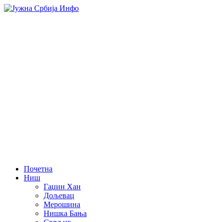
Почетна
Ниш
Гаџин Хан
Дољевац
Мерошина
Нишка Бања