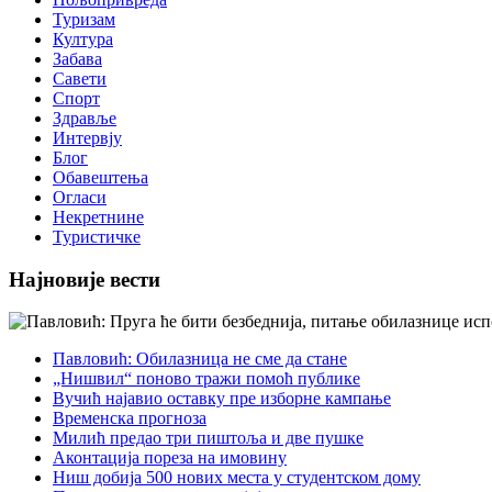
Туризам
Култура
Забава
Савети
Спорт
Здравље
Интервју
Блог
Обавештења
Огласи
Некретнине
Туристичке
Најновије вести
Павловић: Обилазница не сме да стане
„Нишвил“ поново тражи помоћ публике
Вучић најавио оставку пре изборне кампање
Временска прогноза
Милић предао три пиштоља и две пушке
Аконтација пореза на имовину
Ниш добија 500 нових места у студентском дому