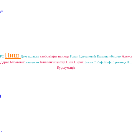
у“
Ниш
саобраћајна незгода
Алекс
 РС
Дом здравља
Горан Цветановић
Градина
убиство
Дарко Булатовић
Клинички центар Ниш
Пирот
л
студенти
Јужна Србија Инфо
Тржница ЈП
Куршумлија
a