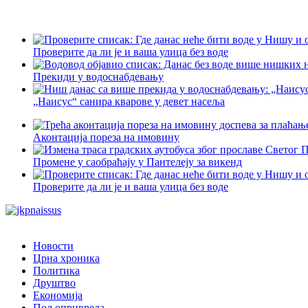
Проверите да ли је и ваша улица без воде
Прекиди у водоснабдевању
„Наисус“ санира кварове у девет насеља
Аконтација пореза на имовину
Промене у саобраћају у Пантелеју за викенд
Проверите да ли је и ваша улица без воде
Новости
Црна хроника
Политика
Друштво
Економија
Пољопривреда