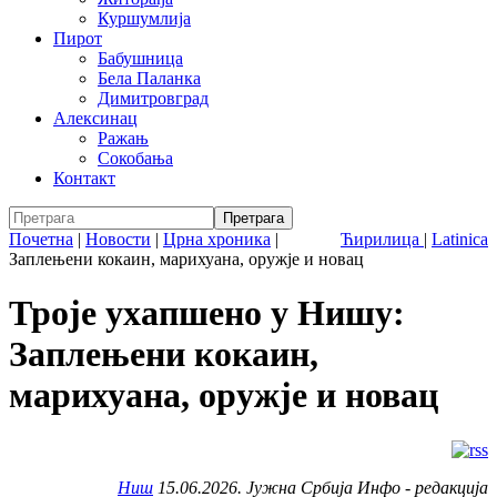
Куршумлија
Пирот
Бабушница
Бела Паланка
Димитровград
Алексинац
Ражањ
Сокобања
Контакт
Почетна
|
Новости
|
Црна хроника
|
Ћирилица
|
Latinica
Заплењени кокаин, марихуана, оружје и новац
Троје ухапшено у Нишу:
Заплењени кокаин,
марихуана, оружје и новац
Ниш
15.06.2026. Јужна Србија Инфо - редакција