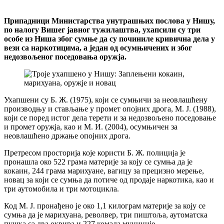
Припадници Министарства унутрашњих послова у Нишу,
по налогу Вишег јавног тужилаштва, ухапсили су три
особе из Ниша због сумње да су починиле кривична дела у
вези са наркотицима, а један од осумњичених и због
недозвољеног поседовања оружја.
Ухапшени су Б. Ж. (1975), који се сумњичи за неовлашћену
производњу и стављање у промет опојних дрога, М. Ј. (1988),
који се поред истог дела терети и за недозвољено поседовање
и промет оружја, као и М. И. (2004), осумњичен за
неовлашћено држање опојних дрога.
Претресом просторија које користи Б. Ж. полиција је
пронашла око 522 грама материје за коју се сумња да је
кокаин, 244 грама марихуане, вагицу за прецизно мерење,
новац за који се сумња да потиче од продаје наркотика, као и
три аутомобила и три мотоцикла.
Код М. Ј. пронађено је око 1,1 килограм материје за коју се
сумња да је марихуана, револвер, три пиштоља, аутоматска
пушка са два оквира и 227 комада муниције.