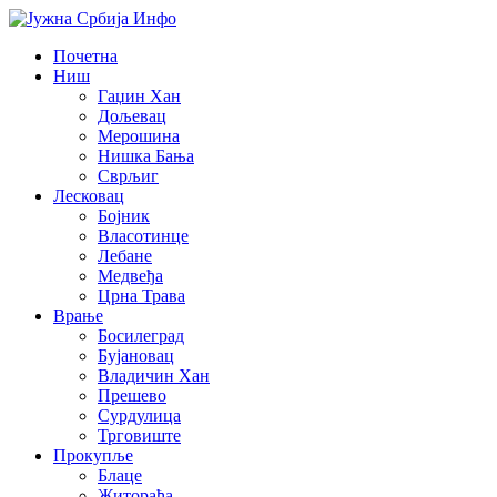
Почетна
Ниш
Гаџин Хан
Дољевац
Мерошина
Нишка Бања
Сврљиг
Лесковац
Бојник
Власотинце
Лебане
Медвеђа
Црна Трава
Врање
Босилеград
Бујановац
Владичин Хан
Прешево
Сурдулица
Трговиште
Прокупље
Блаце
Житорађа