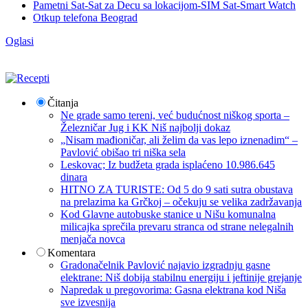
Pametni Sat-Sat za Decu sa lokacijom-SIM Sat-Smart Watch
Otkup telefona Beograd
Oglasi
Čitanja
Ne grade samo tereni, već budućnost niškog sporta –
Železničar Jug i KK Niš najbolji dokaz
„Nisam mađioničar, ali želim da vas lepo iznenadim“ –
Pavlović obišao tri niška sela
Leskovac; Iz budžeta grada isplaćeno 10.986.645
dinara
HITNO ZA TURISTE: Od 5 do 9 sati sutra obustava
na prelazima ka Grčkoj – očekuju se velika zadržavanja
Kod Glavne autobuske stanice u Nišu komunalna
milicajka sprečila prevaru stranca od strane nelegalnih
menjača novca
Komentara
Gradonačelnik Pavlović najavio izgradnju gasne
elektrane: Niš dobija stabilnu energiju i jeftinije grejanje
Napredak u pregovorima: Gasna elektrana kod Niša
sve izvesnija