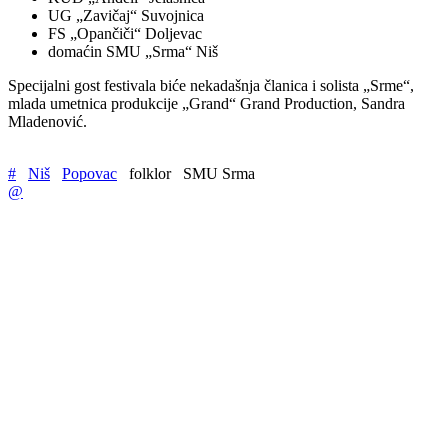
UG „Zavičaj“ Suvojnica
FS „Opančiči“ Doljevac
domaćin SMU „Srma“ Niš
Specijalni gost festivala biće nekadašnja članica i solista „Srme“,
mlada umetnica produkcije „Grand“ Grand Production, Sandra
Mladenović.
#
Niš
Popovac
folklor
SMU Srma
@