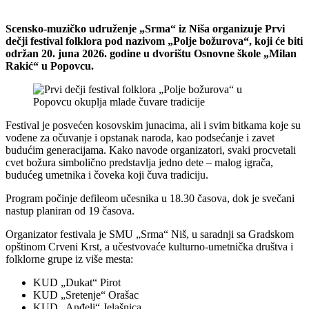
Scensko-muzičko udruženje „Srma“ iz Niša organizuje Prvi
dečji festival folklora pod nazivom „Polje božurova“, koji će biti
održan 20. juna 2026. godine u dvorištu Osnovne škole „Milan
Rakić“ u Popovcu.
Festival je posvećen kosovskim junacima, ali i svim bitkama koje su
vođene za očuvanje i opstanak naroda, kao podsećanje i zavet
budućim generacijama. Kako navode organizatori, svaki procvetali
cvet božura simbolično predstavlja jedno dete – malog igrača,
budućeg umetnika i čoveka koji čuva tradiciju.
Program počinje defileom učesnika u 18.30 časova, dok je svečani
nastup planiran od 19 časova.
Organizator festivala je SMU „Srma“ Niš, u saradnji sa Gradskom
opštinom Crveni Krst, a učestvovaće kulturno-umetnička društva i
folklorne grupe iz više mesta:
KUD „Dukat“ Pirot
KUD „Sretenje“ Orašac
KUD „Anđeli“ Jelašnica