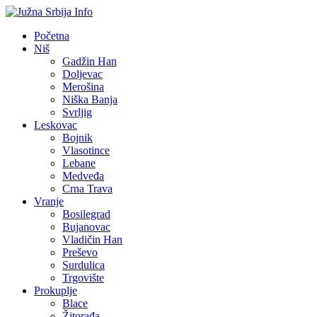
Početna
Niš
Gadžin Han
Doljevac
Merošina
Niška Banja
Svrljig
Leskovac
Bojnik
Vlasotince
Lebane
Medveđa
Crna Trava
Vranje
Bosilegrad
Bujanovac
Vladičin Han
Preševo
Surdulica
Trgovište
Prokuplje
Blace
Žitorađa