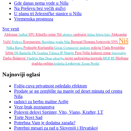
Gde danas nema vode u Nišu
Na Preševu bez većih gužvi
U planu tri železničke stanice u Nišu
Vremenska prognoza
Sve vesti
Aleksinac
SPC
Klinički centar Niš
saobraćaj
Aleksandar
fudbal
ubistvo
Južna Srbija Info
Niš
Vučić
Koronavirus
Beograd
Dragana Sotirovski
SNS
Preševo
Skupština grada Niša
Prokuplje
Kuršumlija
policija
Vlada Republike
Niška Banja
Goran Cvetanović
studenti
Vranje
Srbije
Pirot
Niški kulturni centar
DS
Radnički FK
Gradina
Tržnica JP
fotografije
Darko Bulatović
recept
saobraćajna nezgoda
Medijana
Vladičin Han
Dom zdravlja
MUP RS
Leskovac
gradska opština
košarka
Zoran Perišić
Najnoviji oglasi
Folija,cuva privatnost ogledalo efektom
Prodaje se gg zemljište na manje od deset minuta od centra
Niša
radnici za berbu maline Arilje
Veze,brak,poznanstva
Polovni delovi Sprinter, Vito, Viano, Krafter, LT
Torte Novi Sad
Potrebna Vam je dodatna zarada?
Potrebni mesari za rad u Sloveniji i Hrvatskoj