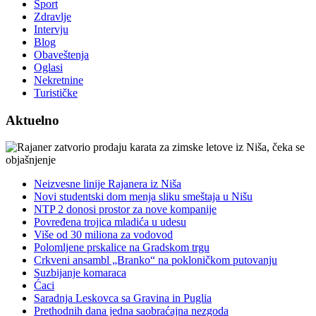
Sport
Zdravlje
Intervju
Blog
Obaveštenja
Oglasi
Nekretnine
Turističke
Aktuelno
Neizvesne linije Rajanera iz Niša
Novi studentski dom menja sliku smeštaja u Nišu
NTP 2 donosi prostor za nove kompanije
Povređena trojica mladića u udesu
Više od 30 miliona za vodovod
Polomljene prskalice na Gradskom trgu
Crkveni ansambl „Branko“ na pokloničkom putovanju
Suzbijanje komaraca
Ćaci
Saradnja Leskovca sa Gravina in Puglia
Prethodnih dana jedna saobraćajna nezgoda