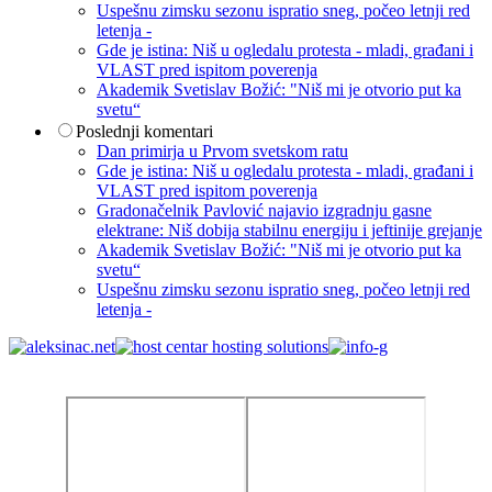
Uspešnu zimsku sezonu ispratio sneg, počeo letnji red
letenja -
Gde je istina: Niš u ogledalu protesta - mladi, građani i
VLAST pred ispitom poverenja
Akademik Svetislav Božić: "Niš mi je otvorio put ka
svetu“
Poslednji komentari
Dan primirja u Prvom svetskom ratu
Gde je istina: Niš u ogledalu protesta - mladi, građani i
VLAST pred ispitom poverenja
Gradonačelnik Pavlović najavio izgradnju gasne
elektrane: Niš dobija stabilnu energiju i jeftinije grejanje
Akademik Svetislav Božić: "Niš mi je otvorio put ka
svetu“
Uspešnu zimsku sezonu ispratio sneg, počeo letnji red
letenja -