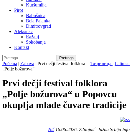
Kuršumlija
Pirot
Babušnica
Bela Palanka
Dimitrovgrad
Aleksinac
Ražanj
Sokobanja
Kontakt
Početna
|
Zabava
|
Prvi dečji festival folklora
Ћирилица
|
Latinica
„Polje božurova“
Prvi dečji festival folklora
„Polje božurova“ u Popovcu
okuplja mlade čuvare tradicije
Niš
16.06.2026. Z.Stojnić, Južna Srbija Info