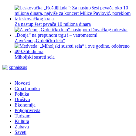
Za nastup šest pevača 10 miliona dinara
Završeno „Grdeličko leto“
Miholjski susreti sela
Novosti
Crna hronika
Politika
Društvo
Ekonomija
Poljoprivreda
Turizam
Kultura
Zabava
Saveti