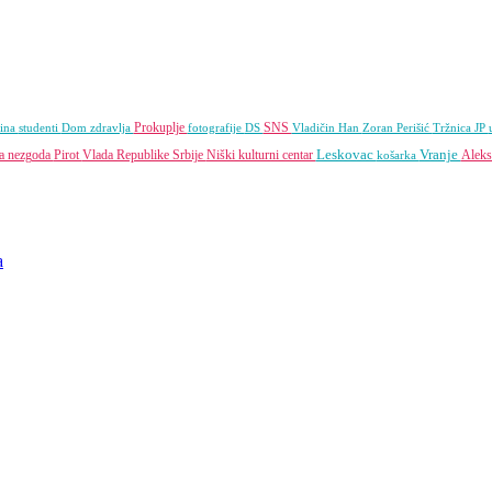
Prokuplje
SNS
ina
studenti
Dom zdravlja
fotografije
DS
Vladičin Han
Zoran Perišić
Tržnica JP
Leskovac
Vranje
na nezgoda
Pirot
Vlada Republike Srbije
Niški kulturni centar
Aleks
košarka
a