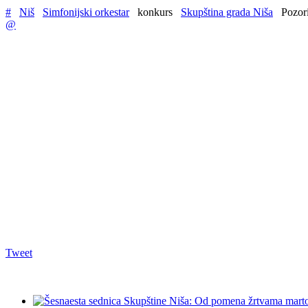
#
Niš
Simfonijski orkestar
konkurs
Skupština grada Niša
Pozori
@
Tweet