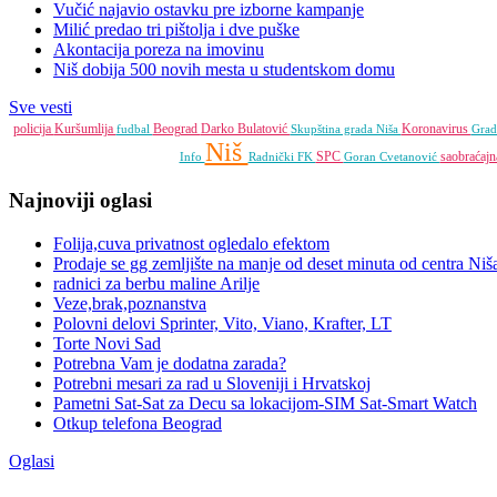
Vučić najavio ostavku pre izborne kampanje
Milić predao tri pištolja i dve puške
Akontacija poreza na imovinu
Niš dobija 500 novih mesta u studentskom domu
Sve vesti
policija
Kuršumlija
Beograd
Darko Bulatović
Koronavirus
fudbal
Skupština grada Niša
Grad
Niš
SPC
saobraćaj
Info
Radnički FK
Goran Cvetanović
Najnoviji oglasi
Folija,cuva privatnost ogledalo efektom
Prodaje se gg zemljište na manje od deset minuta od centra Niš
radnici za berbu maline Arilje
Veze,brak,poznanstva
Polovni delovi Sprinter, Vito, Viano, Krafter, LT
Torte Novi Sad
Potrebna Vam je dodatna zarada?
Potrebni mesari za rad u Sloveniji i Hrvatskoj
Pametni Sat-Sat za Decu sa lokacijom-SIM Sat-Smart Watch
Otkup telefona Beograd
Oglasi