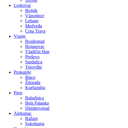
Svrljig
Leskovac
Bojnik
Vlasotince
Lebane
Medveđa
Crna Trava
Vranje
Bosilegrad
Bujanovac
Vladičin Han
Preševo
Surdulica
Trgovište
Prokuplje
Blace
Žitorađa
Kuršumlija
Pirot
Babušnica
Bela Palanka
Dimitrovgrad
Aleksinac
Ražanj
Sokobanja