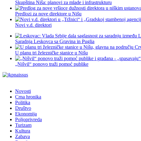
Skupština Niša: planovi za mlade i infrastrukturu
Predlozi za nove direktore u Nišu
Novi v.d. direktori
Saradnja Leskovca sa Gravina in Puglia
U planu tri železničke stanice u Nišu
„Nišvil“ ponovo traži pomoć publike
Novosti
Crna hronika
Politika
Društvo
Ekonomija
Poljoprivreda
Turizam
Kultura
Zabava