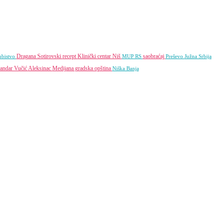
Dragana Sotirovski
recept
Klinički centar Niš
saobraćaj
ubistvo
MUP RS
Preševo
Južna Srbija
andar Vučić
Aleksinac
Medijana gradska opština
Niška Banja