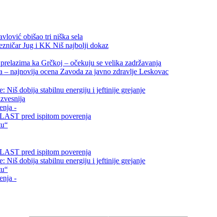
vlović obišao tri niška sela
ezničar Jug i KK Niš najbolji dokaz
relazima ka Grčkoj – očekuju se velika zadržavanja
ta – najnovija ocena Zavoda za javno zdravlje Leskovac
Niš dobija stabilnu energiju i jeftinije grejanje
zvesnija
enja -
i VLAST pred ispitom poverenja
tu“
i VLAST pred ispitom poverenja
Niš dobija stabilnu energiju i jeftinije grejanje
tu“
enja -