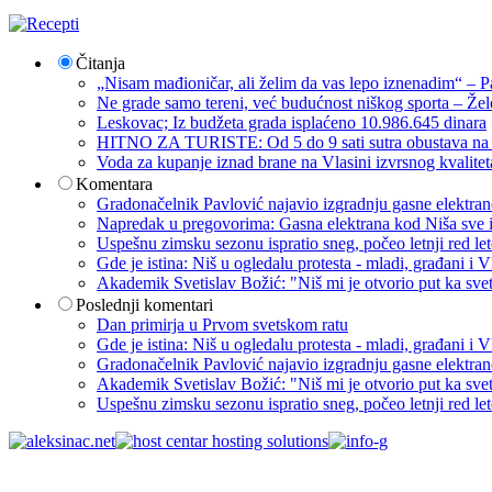
Čitanja
„Nisam mađioničar, ali želim da vas lepo iznenadim“ – Pa
Ne grade samo tereni, već budućnost niškog sporta – Žel
Leskovac; Iz budžeta grada isplaćeno 10.986.645 dinara
HITNO ZA TURISTE: Od 5 do 9 sati sutra obustava na p
Voda za kupanje iznad brane na Vlasini izvrsnog kvalite
Komentara
Gradonačelnik Pavlović najavio izgradnju gasne elektrane: 
Napredak u pregovorima: Gasna elektrana kod Niša sve i
Uspešnu zimsku sezonu ispratio sneg, počeo letnji red let
Gde je istina: Niš u ogledalu protesta - mladi, građani 
Akademik Svetislav Božić: "Niš mi je otvorio put ka sve
Poslednji komentari
Dan primirja u Prvom svetskom ratu
Gde je istina: Niš u ogledalu protesta - mladi, građani 
Gradonačelnik Pavlović najavio izgradnju gasne elektrane: 
Akademik Svetislav Božić: "Niš mi je otvorio put ka sve
Uspešnu zimsku sezonu ispratio sneg, počeo letnji red let