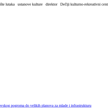
šte lutaka
ustanove kulture
direktor
Dečiji kulturno-rekreativni cent