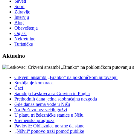
Saveti
Sport
Zdravlje
Intervju
Blog
Obaveštenja
Oglasi
Nekretnine
Turističke
Aktuelno
Crkveni ansambl „Branko“ na pokloničkom putovanju
Suzbijanje komaraca
Ćaci
Saradnja Leskovca sa Gravina in Puglia
Prethodnih dana jedna saobraćajna nezgoda
Gde danas nema vode u Nišu
Na Preševu bez većih gužvi
U planu tri železničke stanice u Nišu
Vremenska prognoza
Pavlović: Obilaznica ne sme da stane
„Nišvil“ ponovo traži pomoć publike