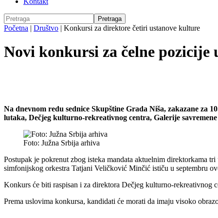
Kontakt
Početna
|
Društvo
|
Konkursi za direktore četiri ustanove kulture
Novi konkursi za čelne pozicije 
Na dnevnom redu sednice Skupštine Grada Niša, zakazane za 10. ju
lutaka, Dečjeg kulturno-rekreativnog centra, Galerije savremene 
Foto: Južna Srbija arhiva
Postupak je pokrenut zbog isteka mandata aktuelnim direktorkama tri 
simfonijskog orkestra Tatjani Veličković Minčić ističu u septembru o
Konkurs će biti raspisan i za direktora Dečjeg kulturno-rekreativnog
Prema uslovima konkursa, kandidati će morati da imaju visoko obrazov