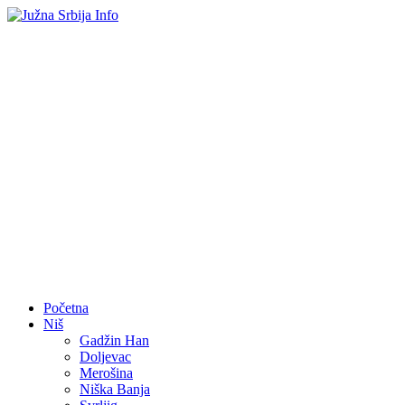
Početna
Niš
Gadžin Han
Doljevac
Merošina
Niška Banja