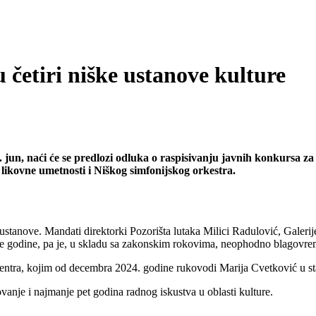
u četiri niške ustanove kulture
n, naći će se predlozi odluka o raspisivanju javnih konkursa za i
likovne umetnosti i Niškog simfonijskog orkestra.
ustanove. Mandati direktorki Pozorišta lutaka Milici Radulović, Galerij
ve godine, pa je, u skladu sa zakonskim rokovima, neophodno blagovrem
 centra, kojim od decembra 2024. godine rukovodi Marija Cvetković u st
anje i najmanje pet godina radnog iskustva u oblasti kulture.