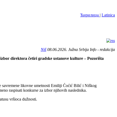
Ћирилица
|
Latinica
Niš
08.06.2026. Južna Srbija Info - redakcija
zbor direktora četiri gradske ustanove kulture – Pozorišta
e savremene likovne umetnosti Emiliji Ćoćić Bilić i Niškog
eno raspisati konkurse za izbor njihovih naslednika.
atusu vršioca dužnosti.