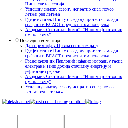
Ниша све извеснија
Успешну зимску сезону испратио снег, почео
летњи ред летења -
Где је истина: Ниш у огледалу протеста - млади,
грађани и ВЛАСТ пред испитом поверења
Академик Светислав Божић: "Ниш ми је отворио
пут ка свету“
Последњи коментари
Дан примирја у Првом светском рату
Где је истина: Ниш у огледалу протеста - млади,
грађани и ВЛАСТ пред испитом поверења
Градоначелник Павловић најавио изградњу гасне
електране: Ниш добија стабилну енергију и
јефтиније грејање
Академик Светислав Божић: "Ниш ми је отворио
пут ка свету“
Успешну зимску сезону испратио снег, почео
летњи ред летења -