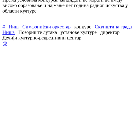
високо образовање и најмање пет година радног искуства у
области културе.
#
Ниш
Симфонијски оркестар
конкурс
Скупштина града
Ниша
Позориште лутака
установе културе
директор
Дечији културно-рекреативни центар
@