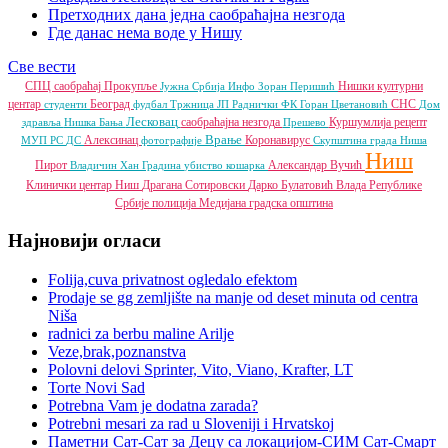
Претходних дана једна саобраћајна незгода
Где данас нема воде у Нишу
Све вести
СПЦ
саобраћај
Прокупље
Нишки културни
Јужна Србија Инфо
Зоран Перишић
центар
Београд
СНС
студенти
фудбал
Тржница ЈП
Раднички ФК
Горан Цветановић
Дом
Лесковац
саобраћајна незгода
Куршумлија
рецепт
здравља
Нишка Бања
Прешево
Врање
Алексинац
Коронавирус
МУП РС
ДС
фотографије
Скупштина града Ниша
Ниш
Пирот
Александар Вучић
Владичин Хан
Градина
убиство
кошарка
Клинички центар Ниш
Драгана Сотировски
Дарко Булатовић
Влада Републике
Србије
полиција
Медијана градска општина
Најновији огласи
Folija,cuva privatnost ogledalo efektom
Prodaje se gg zemljište na manje od deset minuta od centra
Niša
radnici za berbu maline Arilje
Veze,brak,poznanstva
Polovni delovi Sprinter, Vito, Viano, Krafter, LT
Torte Novi Sad
Potrebna Vam je dodatna zarada?
Potrebni mesari za rad u Sloveniji i Hrvatskoj
Паметни Сат-Сат за Децу са локацијом-СИМ Сат-Смарт