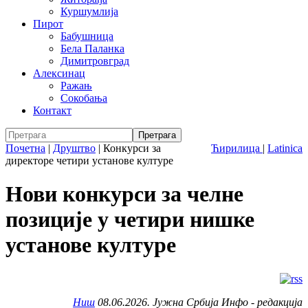
Куршумлија
Пирот
Бабушница
Бела Паланка
Димитровград
Алексинац
Ражањ
Сокобања
Контакт
Почетна
|
Друштво
|
Конкурси за
Ћирилица
|
Latinica
директоре четири установе културе
Нови конкурси за челне
позиције у четири нишке
установе културе
Ниш
08.06.2026. Јужна Србија Инфо - редакција