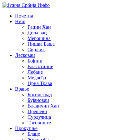
Почетна
Ниш
Гаџин Хан
Дољевац
Мерошина
Нишка Бања
Сврљиг
Лесковац
Бојник
Власотинце
Лебане
Медвеђа
Црна Трава
Врање
Босилеград
Бујановац
Владичин Хан
Прешево
Сурдулица
Трговиште
Прокупље
Блаце
Житорађа