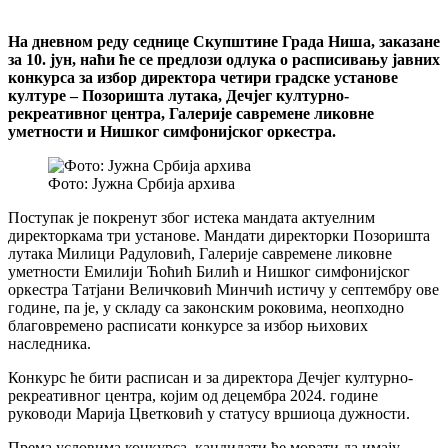
На дневном реду седнице Скупштине Града Ниша, заказане
за 10. јун, наћи ће се предлози одлука о расписивању јавних
конкурса за избор директора четири градске установе
културе – Позоришта лутака, Дечјег културно-
рекреативног центра, Галерије савремене ликовне
уметности и Нишког симфонијског оркестра.
Фото: Јужна Србија архива
Поступак је покренут због истека мандата актуелним
директоркама три установе. Мандати директорки Позоришта
лутака Милици Радуловић, Галерије савремене ликовне
уметности Емилији Ћоћић Билић и Нишког симфонијског
оркестра Татјани Величковић Минчић истичу у септембру ове
године, па је, у складу са законским роковима, неопходно
благовремено расписати конкурсе за избор њихових
наследника.
Конкурс ће бити расписан и за директора Дечјег културно-
рекреативног центра, којим од децембра 2024. године
руководи Марија Цветковић у статусу вршиоца дужности.
Према условима конкурса, кандидати ће морати да имају