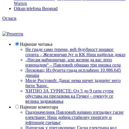
Wатцх
Otkup telefona Beograd
Огласи
Највише читања
Не граде само терени, већ будућност нишког
спорта – Железничар Југ и КК Ниш најбољи доказ
„Нисам мађионичар, али желим да вас лепо
изненадим“ – Павловић обишао три нишка села
Лесковац; Из буџета града исплаћено 10.986.645
динара
Миле Ристовић: Данас нема ничег јаднијег него
бити Ћаци.
ХИТНО ЗА ТУРИСТЕ: Од 5 до 9 сати сутра
обустава на прелазима ка Грчкој – очекују се
велика задржавања
Највише коментара
Градоначелник Павловић најавио изградњу гасне
електране: Ниш добија стабилну енергију и
јефтиније грејање
Напредак у преговорима: Гасна електрана код