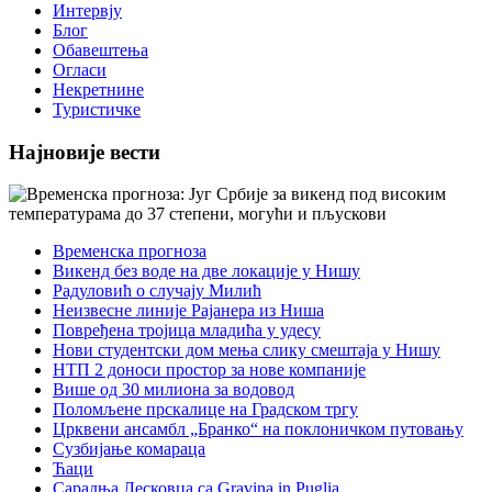
Интервју
Блог
Обавештења
Огласи
Некретнине
Туристичке
Најновије вести
Временска прогноза
Викенд без воде на две локације у Нишу
Радуловић о случају Милић
Неизвесне линије Рајанера из Ниша
Повређена тројица младића у удесу
Нови студентски дом мења слику смештаја у Нишу
НТП 2 доноси простор за нове компаније
Више од 30 милиона за водовод
Поломљене прскалице на Градском тргу
Црквени ансамбл „Бранко“ на поклоничком путовању
Сузбијање комараца
Ћаци
Сарадња Лесковца са Gravina in Puglia