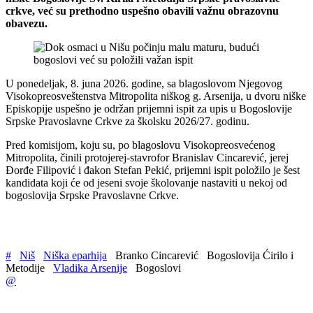
crkve, već su prethodno uspešno obavili važnu obrazovnu
obavezu.
U ponedeljak, 8. juna 2026. godine, sa blagoslovom Njegovog
Visokopreosveštenstva Mitropolita niškog g. Arsenija, u dvoru niške
Episkopije uspešno je održan prijemni ispit za upis u Bogoslovije
Srpske Pravoslavne Crkve za školsku 2026/27. godinu.
Pred komisijom, koju su, po blagoslovu Visokopreosvećenog
Mitropolita, činili protojerej-stavrofor Branislav Cincarević, jerej
Đorđe Filipović i đakon Stefan Pekić, prijemni ispit položilo je šest
kandidata koji će od jeseni svoje školovanje nastaviti u nekoj od
bogoslovija Srpske Pravoslavne Crkve.
#
Niš
Niška eparhija
Branko Cincarević
Bogoslovija Ćirilo i
Metodije
Vladika Arsenije
Bogoslovi
@