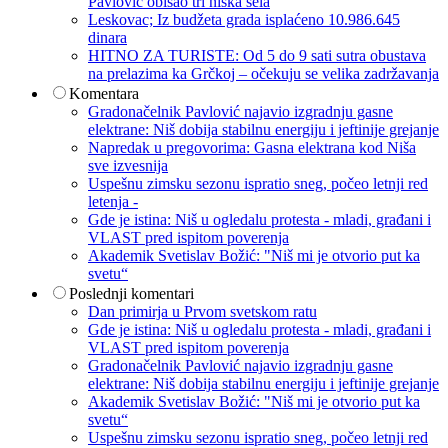
Pavlović obišao tri niška sela
Leskovac; Iz budžeta grada isplaćeno 10.986.645
dinara
HITNO ZA TURISTE: Od 5 do 9 sati sutra obustava
na prelazima ka Grčkoj – očekuju se velika zadržavanja
Komentara
Gradonačelnik Pavlović najavio izgradnju gasne
elektrane: Niš dobija stabilnu energiju i jeftinije grejanje
Napredak u pregovorima: Gasna elektrana kod Niša
sve izvesnija
Uspešnu zimsku sezonu ispratio sneg, počeo letnji red
letenja -
Gde je istina: Niš u ogledalu protesta - mladi, građani i
VLAST pred ispitom poverenja
Akademik Svetislav Božić: "Niš mi je otvorio put ka
svetu“
Poslednji komentari
Dan primirja u Prvom svetskom ratu
Gde je istina: Niš u ogledalu protesta - mladi, građani i
VLAST pred ispitom poverenja
Gradonačelnik Pavlović najavio izgradnju gasne
elektrane: Niš dobija stabilnu energiju i jeftinije grejanje
Akademik Svetislav Božić: "Niš mi je otvorio put ka
svetu“
Uspešnu zimsku sezonu ispratio sneg, počeo letnji red