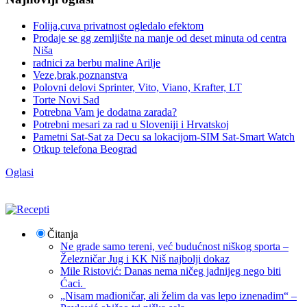
Folija,cuva privatnost ogledalo efektom
Prodaje se gg zemljište na manje od deset minuta od centra
Niša
radnici za berbu maline Arilje
Veze,brak,poznanstva
Polovni delovi Sprinter, Vito, Viano, Krafter, LT
Torte Novi Sad
Potrebna Vam je dodatna zarada?
Potrebni mesari za rad u Sloveniji i Hrvatskoj
Pametni Sat-Sat za Decu sa lokacijom-SIM Sat-Smart Watch
Otkup telefona Beograd
Oglasi
Čitanja
Ne grade samo tereni, već budućnost niškog sporta –
Železničar Jug i KK Niš najbolji dokaz
Mile Ristović: Danas nema ničeg jadnijeg nego biti
Ćaci.
„Nisam mađioničar, ali želim da vas lepo iznenadim“ –