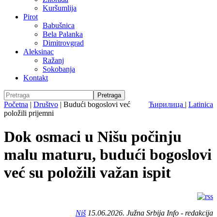
Kuršumlija
Pirot
Babušnica
Bela Palanka
Dimitrovgrad
Aleksinac
Ražanj
Sokobanja
Kontakt
Početna
|
Društvo
|
Budući bogoslovi već
Ћирилица
|
Latinica
položili prijemni
Dok osmaci u Nišu počinju
malu maturu, budući bogoslovi
već su položili važan ispit
Niš
15.06.2026. Južna Srbija Info - redakcija