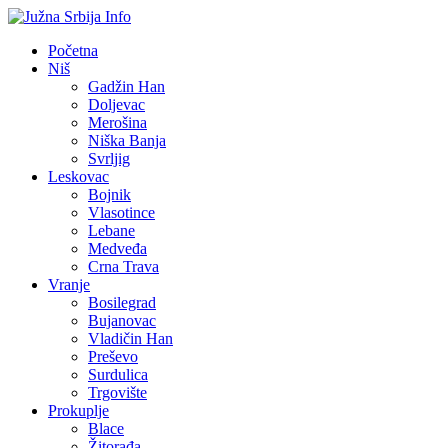
Početna
Niš
Gadžin Han
Doljevac
Merošina
Niška Banja
Svrljig
Leskovac
Bojnik
Vlasotince
Lebane
Medveđa
Crna Trava
Vranje
Bosilegrad
Bujanovac
Vladičin Han
Preševo
Surdulica
Trgovište
Prokuplje
Blace
Žitorađa