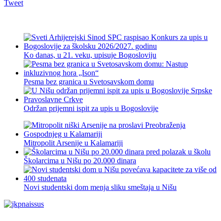
Tweet
Ko danas, u 21. veku, upisuje Bogosloviju
Pesma bez granica u Svetosavskom domu
Održan prijemni ispit za upis u Bogoslovije
Mitropolit Arsenije u Kalamariji
Školarcima u Nišu po 20.000 dinara
Novi studentski dom menja sliku smeštaja u Nišu