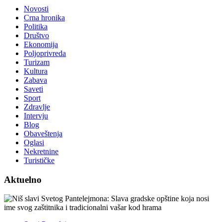
Novosti
Crna hronika
Politika
Društvo
Ekonomija
Poljoprivreda
Turizam
Kultura
Zabava
Saveti
Sport
Zdravlje
Intervju
Blog
Obaveštenja
Oglasi
Nekretnine
Turističke
Aktuelno