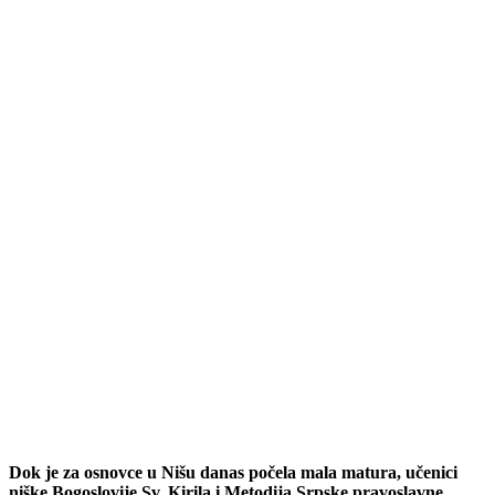
Dok je za osnovce u Nišu danas počela mala matura, učenici
niške Bogoslovije Sv. Kirila i Metodija Srpske pravoslavne