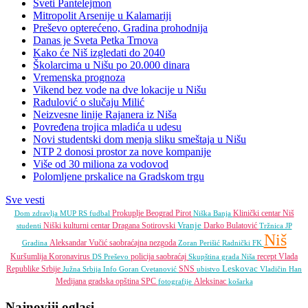
Sveti Pantelejmon
Mitropolit Arsenije u Kalamariji
Preševo opterećeno, Gradina prohodnija
Danas je Sveta Petka Trnova
Kako će Niš izgledati do 2040
Školarcima u Nišu po 20.000 dinara
Vremenska prognoza
Vikend bez vode na dve lokacije u Nišu
Radulović o slučaju Milić
Neizvesne linije Rajanera iz Niša
Povređena trojica mladića u udesu
Novi studentski dom menja sliku smeštaja u Nišu
NTP 2 donosi prostor za nove kompanije
Više od 30 miliona za vodovod
Polomljene prskalice na Gradskom trgu
Sve vesti
Prokuplje
Beograd
Pirot
Klinički centar Niš
Dom zdravlja
MUP RS
fudbal
Niška Banja
Vranje
Niški kulturni centar
Dragana Sotirovski
Darko Bulatović
studenti
Tržnica JP
Niš
Aleksandar Vučić
saobraćajna nezgoda
Gradina
Zoran Perišić
Radnički FK
Kuršumlija
Koronavirus
policija
saobraćaj
recept
Vlada
DS
Preševo
Skupština grada Niša
Leskovac
Republike Srbije
SNS
Južna Srbija Info
Goran Cvetanović
ubistvo
Vladičin Han
Medijana gradska opština
SPC
Aleksinac
fotografije
košarka
Najnoviji oglasi